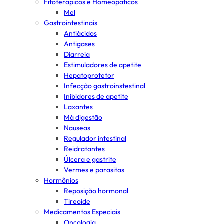
Fitoterápicos e Homeopáticos
Mel
Gastrointestinais
Antiácidos
Antigases
Diarreia
Estimuladores de apetite
Hepatoprotetor
Infecção gastroinstestinal
Inibidores de apetite
Laxantes
Má digestão
Nauseas
Regulador intestinal
Reidratantes
Úlcera e gastrite
Vermes e parasitas
Hormônios
Reposição hormonal
Tireoide
Medicamentos Especiais
Oncologia