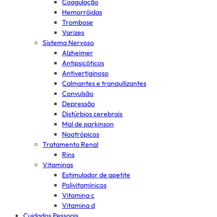
Coagulação
Hemorróidas
Trombose
Varizes
Sistema Nervoso
Alzheimer
Antipsicóticos
Antivertiginoso
Calmantes e tranquilizantes
Convulsão
Depressão
Distúrbios cerebrais
Mal de parkinson
Nootrópicos
Tratamento Renal
Rins
Vitaminas
Estimulador de apetite
Polivitamínicos
Vitamina c
Vitamina d
Cuidados Pessoais