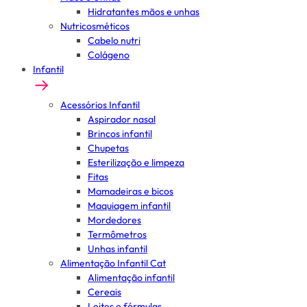
Hidratantes mãos e unhas
Nutricosméticos
Cabelo nutri
Colágeno
Infantil
Acessórios Infantil
Aspirador nasal
Brincos infantil
Chupetas
Esterilização e limpeza
Fitas
Mamadeiras e bicos
Maquiagem infantil
Mordedores
Termômetros
Unhas infantil
Alimentação Infantil Cat
Alimentação infantil
Cereais
Leites e fórmulas