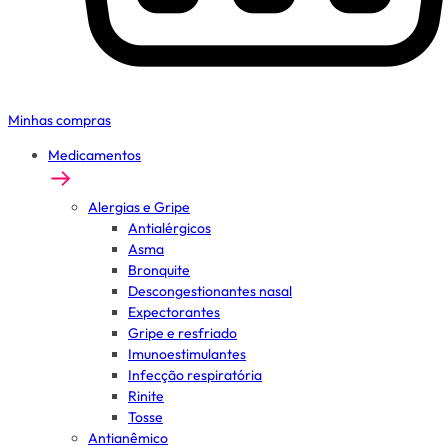
Minhas compras
Medicamentos
Alergias e Gripe
Antialérgicos
Asma
Bronquite
Descongestionantes nasal
Expectorantes
Gripe e resfriado
Imunoestimulantes
Infecção respiratória
Rinite
Tosse
Antianêmico