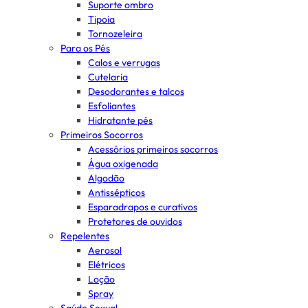
Suporte ombro
Tipoia
Tornozeleira
Para os Pés
Calos e verrugas
Cutelaria
Desodorantes e talcos
Esfoliantes
Hidratante pés
Primeiros Socorros
Acessórios primeiros socorros
Água oxigenada
Algodão
Antissépticos
Esparadrapos e curativos
Protetores de ouvidos
Repelentes
Aerosol
Elétricos
Loção
Spray