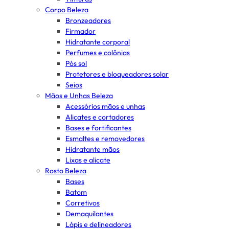
Corpo Beleza
Bronzeadores
Firmador
Hidratante corporal
Perfumes e colônias
Pós sol
Protetores e bloqueadores solar
Seios
Mãos e Unhas Beleza
Acessórios mãos e unhas
Alicates e cortadores
Bases e fortificantes
Esmaltes e removedores
Hidratante mãos
Lixas e alicate
Rosto Beleza
Bases
Batom
Corretivos
Demaquilantes
Lápis e delineadores