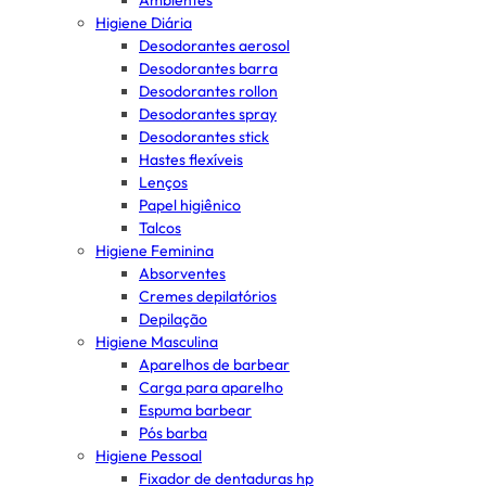
Ambientes
Higiene Diária
Desodorantes aerosol
Desodorantes barra
Desodorantes rollon
Desodorantes spray
Desodorantes stick
Hastes flexíveis
Lenços
Papel higiênico
Talcos
Higiene Feminina
Absorventes
Cremes depilatórios
Depilação
Higiene Masculina
Aparelhos de barbear
Carga para aparelho
Espuma barbear
Pós barba
Higiene Pessoal
Fixador de dentaduras hp