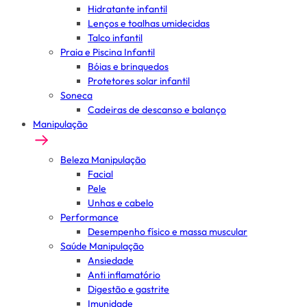
Hidratante infantil
Lenços e toalhas umidecidas
Talco infantil
Praia e Piscina Infantil
Bóias e brinquedos
Protetores solar infantil
Soneca
Cadeiras de descanso e balanço
Manipulação
Beleza Manipulação
Facial
Pele
Unhas e cabelo
Performance
Desempenho físico e massa muscular
Saúde Manipulação
Ansiedade
Anti inflamatório
Digestão e gastrite
Imunidade