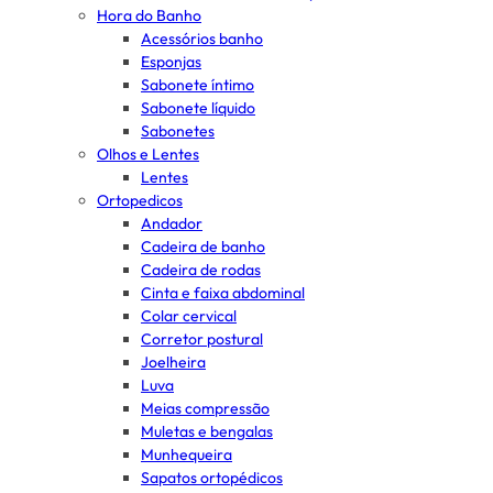
Hora do Banho
Acessórios banho
Esponjas
Sabonete íntimo
Sabonete líquido
Sabonetes
Olhos e Lentes
Lentes
Ortopedicos
Andador
Cadeira de banho
Cadeira de rodas
Cinta e faixa abdominal
Colar cervical
Corretor postural
Joelheira
Luva
Meias compressão
Muletas e bengalas
Munhequeira
Sapatos ortopédicos