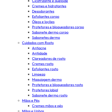
Cicatrizante e queloide
Cremes e hidratantes
Desodorantes
Esfoliantes corpo
Óleos e loções
Protetores e bloqueadores corpo
Sabonete dermo corpo
Sabonetes dermo
Cuidados com Rosto
Antiacne
Antiidade
Clareadores de rosto
Cremes rosto
Esfoliantes rosto
Limpeza
Maquiagem dermo
Protetores e bloqueadores rosto
Protetores labial
Sabonete dermo rosto
Mãos e Pés
Cremes mãos e pés
Mãos e Unhas