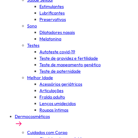
Saúde Sexual
Estimulantes
Lubrificantes
Preservativos
Sono
Dilatadores nasais
Melatonina
Testes
Autoteste covid-19
Teste de gravidez e fertilidade
Teste de mapeamento genético
Teste de paternidade
Melhor Idade
Acessórios geriátricos
Articulações
Fralda adulto
Lenços umidecidos
Roupas íntimas
Dermocosméticos
Cuidados com Corpo