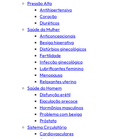
Pressão Alta
Antihipertensivo
Coração
Diuréticos
Saúde da Mulher
Anticoncepcionais
Bexiga hiperativa
Distúrbios ginecológicos
Fertilidade
Infecção ginecológica
Lubrificantes feminino
Menopausa
Relaxantes uterino
Saúde do Homem
Disfunção erétil
Ejaculação precoce
Hormônios masculinos
Problema com bexiga
Próstata
Sistema Circulatório
Cardiovasculares