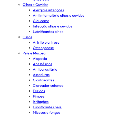
Olhos e Ouvidos
Alergia e infecções
Antiinflamatório olhos e ouvidos
Glaucoma
Infecção olhos e ouvidos
Lubrificantes olhos
Ossos
Artrite e artrose
Osteoporose
Pele e Mucosa
Alopecia
Anestésicos
Antiparasitário
Assaduras
Cicatrizantes
Clareador cutaneo
Feridas
Fimose
Irritações
Lubrificantes pele
Micoses e fungos