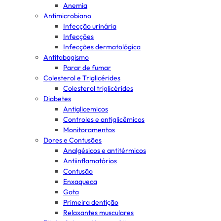
Anemia
Antimicrobiano
Infecção urinária
Infecções
Infecções dermatológica
Antitabagismo
Parar de fumar
Colesterol e Triglicérides
Colesterol triglicérides
Diabetes
Antiglicemicos
Controles e antiglicêmicos
Monitoramentos
Dores e Contusões
Analgésicos e antitérmicos
Antiinflamatórios
Contusão
Enxaqueca
Gota
Primeira dentição
Relaxantes musculares