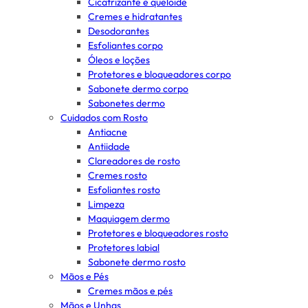
Cicatrizante e queloide
Cremes e hidratantes
Desodorantes
Esfoliantes corpo
Óleos e loções
Protetores e bloqueadores corpo
Sabonete dermo corpo
Sabonetes dermo
Cuidados com Rosto
Antiacne
Antiidade
Clareadores de rosto
Cremes rosto
Esfoliantes rosto
Limpeza
Maquiagem dermo
Protetores e bloqueadores rosto
Protetores labial
Sabonete dermo rosto
Mãos e Pés
Cremes mãos e pés
Mãos e Unhas