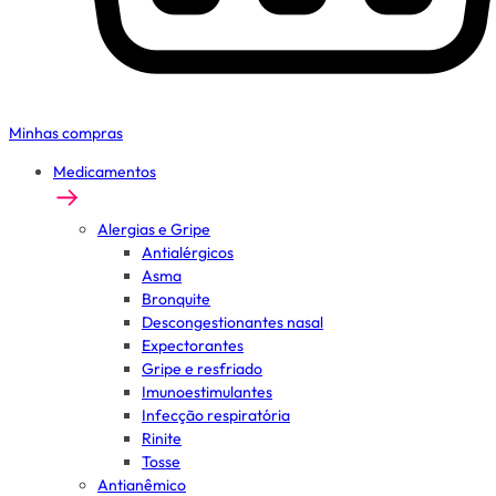
Minhas compras
Medicamentos
Alergias e Gripe
Antialérgicos
Asma
Bronquite
Descongestionantes nasal
Expectorantes
Gripe e resfriado
Imunoestimulantes
Infecção respiratória
Rinite
Tosse
Antianêmico