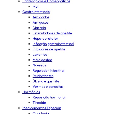
Fitoterápicos e Homeopáticos
Mel
Gastrointestinais
Antiácidos
Antigases
Diarreia
Estimuladores de apetite
Hepatoprotetor
Infecção gastroinstestinal
Inibidores de apetite
Laxantes
Má digestão
Nauseas
Regulador intestinal
Reidratantes
Úlcera e gastrite
Vermes e parasitas
Hormônios
Reposição hormonal
Tireoide
Medicamentos Especiais
Oncologia