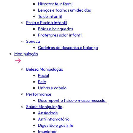
Hidratante infantil
Lenços e toalhas umidecidas
Talco infantil
Praia e Piscina Infantil
Bóias e brinquedos
Protetores solar infantil
Soneca
Cadeiras de descanso e balanço
Manipulação
Beleza Manipulação
Facial
Pele
Unhas e cabelo
Performance
Desempenho físico e massa muscular
Saúde Manipulação
Ansiedade
Anti inflamatório
Digestão e gastrite
Imunidade