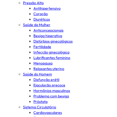
Pressão Alta
Antihipertensivo
Coração
Diuréticos
Saúde da Mulher
Anticoncepcionais
Bexiga hiperativa
Distúrbios ginecológicos
Fertilidade
Infecção ginecológica
Lubrificantes feminino
Menopausa
Relaxantes uterino
Saúde do Homem
Disfunção erétil
Ejaculação precoce
Hormônios masculinos
Problema com bexiga
Próstata
Sistema Circulatório
Cardiovasculares