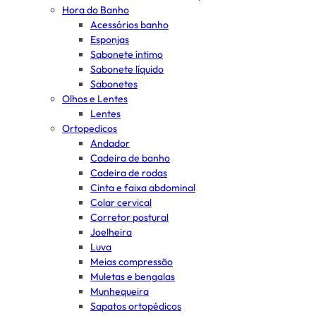
Hora do Banho
Acessórios banho
Esponjas
Sabonete íntimo
Sabonete líquido
Sabonetes
Olhos e Lentes
Lentes
Ortopedicos
Andador
Cadeira de banho
Cadeira de rodas
Cinta e faixa abdominal
Colar cervical
Corretor postural
Joelheira
Luva
Meias compressão
Muletas e bengalas
Munhequeira
Sapatos ortopédicos