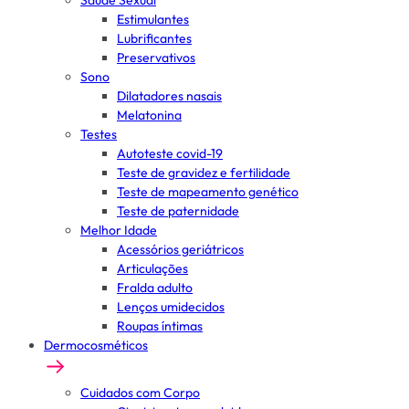
Saúde Sexual
Estimulantes
Lubrificantes
Preservativos
Sono
Dilatadores nasais
Melatonina
Testes
Autoteste covid-19
Teste de gravidez e fertilidade
Teste de mapeamento genético
Teste de paternidade
Melhor Idade
Acessórios geriátricos
Articulações
Fralda adulto
Lenços umidecidos
Roupas íntimas
Dermocosméticos
Cuidados com Corpo