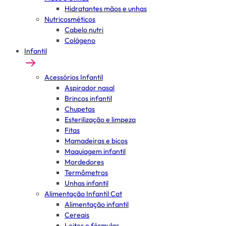
Hidratantes mãos e unhas
Nutricosméticos
Cabelo nutri
Colágeno
Infantil
Acessórios Infantil
Aspirador nasal
Brincos infantil
Chupetas
Esterilização e limpeza
Fitas
Mamadeiras e bicos
Maquiagem infantil
Mordedores
Termômetros
Unhas infantil
Alimentação Infantil Cat
Alimentação infantil
Cereais
Leites e fórmulas