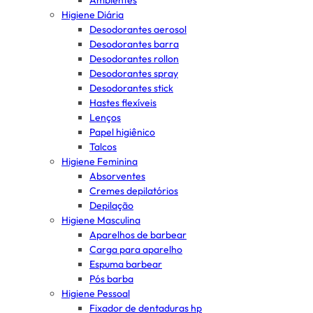
Ambientes
Higiene Diária
Desodorantes aerosol
Desodorantes barra
Desodorantes rollon
Desodorantes spray
Desodorantes stick
Hastes flexíveis
Lenços
Papel higiênico
Talcos
Higiene Feminina
Absorventes
Cremes depilatórios
Depilação
Higiene Masculina
Aparelhos de barbear
Carga para aparelho
Espuma barbear
Pós barba
Higiene Pessoal
Fixador de dentaduras hp