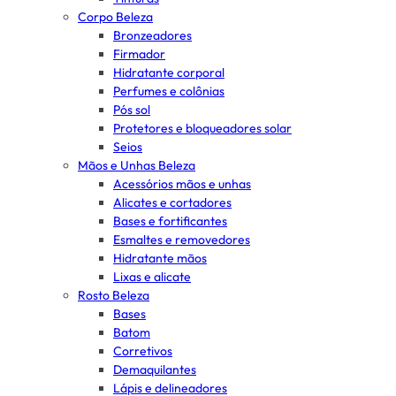
Corpo Beleza
Bronzeadores
Firmador
Hidratante corporal
Perfumes e colônias
Pós sol
Protetores e bloqueadores solar
Seios
Mãos e Unhas Beleza
Acessórios mãos e unhas
Alicates e cortadores
Bases e fortificantes
Esmaltes e removedores
Hidratante mãos
Lixas e alicate
Rosto Beleza
Bases
Batom
Corretivos
Demaquilantes
Lápis e delineadores