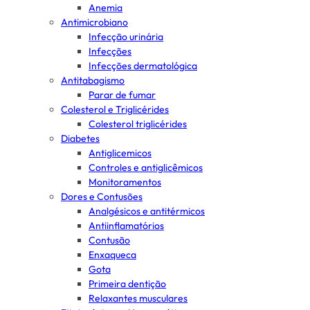
Anemia
Antimicrobiano
Infecção urinária
Infecções
Infecções dermatológica
Antitabagismo
Parar de fumar
Colesterol e Triglicérides
Colesterol triglicérides
Diabetes
Antiglicemicos
Controles e antiglicêmicos
Monitoramentos
Dores e Contusões
Analgésicos e antitérmicos
Antiinflamatórios
Contusão
Enxaqueca
Gota
Primeira dentição
Relaxantes musculares