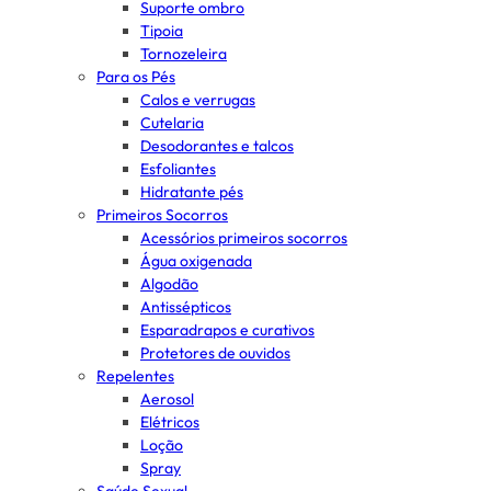
Suporte ombro
Tipoia
Tornozeleira
Para os Pés
Calos e verrugas
Cutelaria
Desodorantes e talcos
Esfoliantes
Hidratante pés
Primeiros Socorros
Acessórios primeiros socorros
Água oxigenada
Algodão
Antissépticos
Esparadrapos e curativos
Protetores de ouvidos
Repelentes
Aerosol
Elétricos
Loção
Spray