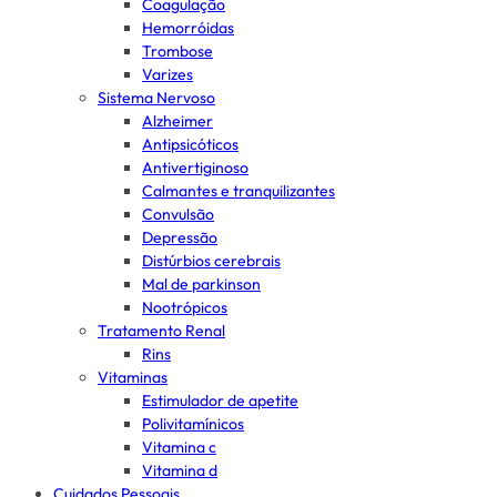
Coagulação
Hemorróidas
Trombose
Varizes
Sistema Nervoso
Alzheimer
Antipsicóticos
Antivertiginoso
Calmantes e tranquilizantes
Convulsão
Depressão
Distúrbios cerebrais
Mal de parkinson
Nootrópicos
Tratamento Renal
Rins
Vitaminas
Estimulador de apetite
Polivitamínicos
Vitamina c
Vitamina d
Cuidados Pessoais