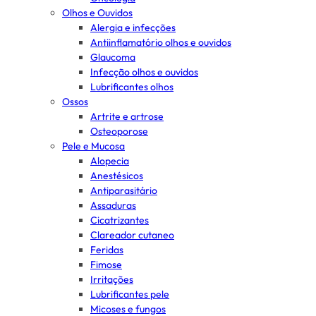
Olhos e Ouvidos
Alergia e infecções
Antiinflamatório olhos e ouvidos
Glaucoma
Infecção olhos e ouvidos
Lubrificantes olhos
Ossos
Artrite e artrose
Osteoporose
Pele e Mucosa
Alopecia
Anestésicos
Antiparasitário
Assaduras
Cicatrizantes
Clareador cutaneo
Feridas
Fimose
Irritações
Lubrificantes pele
Micoses e fungos