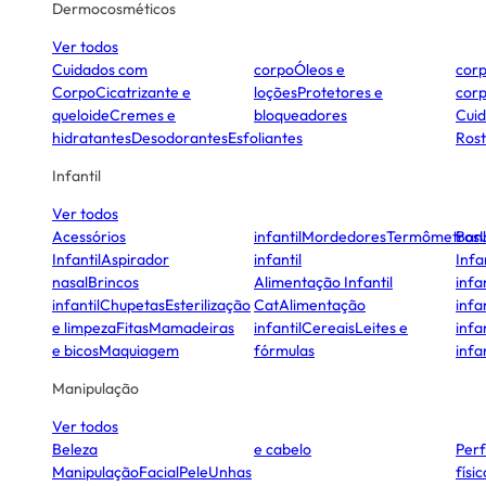
Dermocosméticos
Ver todos
Cuidados com
corpo
Óleos e
cor
Corpo
Cicatrizante e
loções
Protetores e
cor
queloide
Cremes e
bloqueadores
Cui
hidratantes
Desodorantes
Esfoliantes
Ros
Infantil
Ver todos
Acessórios
infantil
Mordedores
Termômetros
Ban
Infantil
Aspirador
infantil
Infa
nasal
Brincos
Alimentação Infantil
infan
infantil
Chupetas
Esterilização
Cat
Alimentação
infan
e limpeza
Fitas
Mamadeiras
infantil
Cereais
Leites e
infan
e bicos
Maquiagem
fórmulas
infan
Manipulação
Ver todos
Beleza
e cabelo
Per
Manipulação
Facial
Pele
Unhas
físi