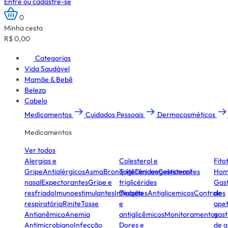
Entre ou cadastre-se
0
Minha cesta
R$ 0,00
Categorias
Vida Saudável
Mamãe & Bebê
Beleza
Cabelo
Medicamentos
Cuidados Pessoais
Dermocosméticos
Medicamentos
Ver todos
Alergias e
Colesterol e
Fito
Gripe
Antialérgicos
Asma
Bronquite
Triglicérides
Descongestionantes
Colesterol
Hom
nasal
Expectorantes
Gripe e
triglicérides
Gast
resfriado
Imunoestimulantes
Infecção
Diabetes
Antiglicemicos
Controles
de
respiratória
Rinite
Tosse
e
apet
Antianêmico
Anemia
antiglicêmicos
Monitoramentos
gast
Antimicrobiano
Infecção
Dores e
de a