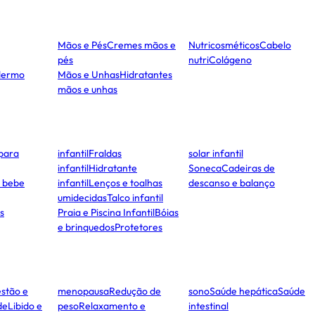
Mãos e Pés
Cremes mãos e
Nutricosméticos
Cabelo
pés
nutri
Colágeno
dermo
Mãos e Unhas
Hidratantes
mãos e unhas
para
infantil
Fraldas
solar infantil
infantil
Hidratante
Soneca
Cadeiras de
e bebe
infantil
Lenços e toalhas
descanso e balanço
umidecidas
Talco infantil
s
Praia e Piscina Infantil
Bóias
e brinquedos
Protetores
stão e
menopausa
Redução de
sono
Saúde hepática
Saúde
de
Libido e
peso
Relaxamento e
intestinal