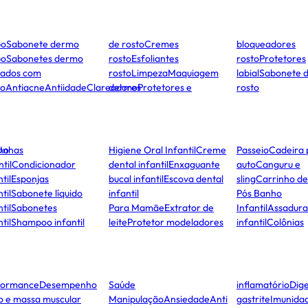
po
Sabonete dermo
de rosto
Cremes
bloqueadores
po
Sabonetes dermo
rosto
Esfoliantes
rosto
Protetores
dados com
rosto
Limpeza
Maquiagem
labial
Sabonete 
to
Antiacne
Antiidade
Clareadores
dermo
Protetores e
rosto
ho
Unhas
Higiene Oral Infantil
Creme
Passeio
Cadeira 
ntil
Condicionador
dental infantil
Enxaguante
auto
Canguru e
til
Esponjas
bucal infantil
Escova dental
sling
Carrinho d
til
Sabonete líquido
infantil
Pós Banho
til
Sabonetes
Para Mamãe
Extrator de
Infantil
Assadura
til
Shampoo infantil
leite
Protetor modeladores
infantil
Colônias
formance
Desempenho
Saúde
inflamatório
Dige
co e massa muscular
Manipulação
Ansiedade
Anti
gastrite
Imunida