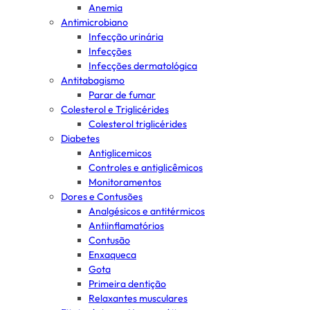
Anemia
Antimicrobiano
Infecção urinária
Infecções
Infecções dermatológica
Antitabagismo
Parar de fumar
Colesterol e Triglicérides
Colesterol triglicérides
Diabetes
Antiglicemicos
Controles e antiglicêmicos
Monitoramentos
Dores e Contusões
Analgésicos e antitérmicos
Antiinflamatórios
Contusão
Enxaqueca
Gota
Primeira dentição
Relaxantes musculares