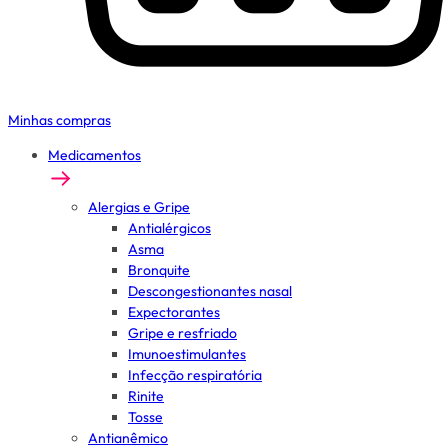
Minhas compras
Medicamentos
Alergias e Gripe
Antialérgicos
Asma
Bronquite
Descongestionantes nasal
Expectorantes
Gripe e resfriado
Imunoestimulantes
Infecção respiratória
Rinite
Tosse
Antianêmico