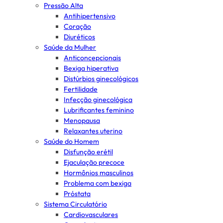
Pressão Alta
Antihipertensivo
Coração
Diuréticos
Saúde da Mulher
Anticoncepcionais
Bexiga hiperativa
Distúrbios ginecológicos
Fertilidade
Infecção ginecológica
Lubrificantes feminino
Menopausa
Relaxantes uterino
Saúde do Homem
Disfunção erétil
Ejaculação precoce
Hormônios masculinos
Problema com bexiga
Próstata
Sistema Circulatório
Cardiovasculares