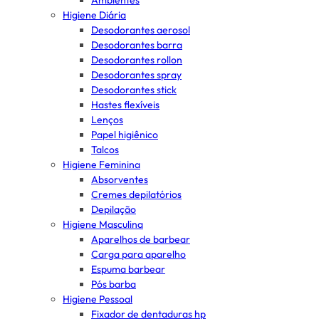
Ambientes
Higiene Diária
Desodorantes aerosol
Desodorantes barra
Desodorantes rollon
Desodorantes spray
Desodorantes stick
Hastes flexíveis
Lenços
Papel higiênico
Talcos
Higiene Feminina
Absorventes
Cremes depilatórios
Depilação
Higiene Masculina
Aparelhos de barbear
Carga para aparelho
Espuma barbear
Pós barba
Higiene Pessoal
Fixador de dentaduras hp