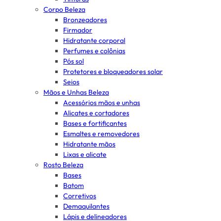
Corpo Beleza
Bronzeadores
Firmador
Hidratante corporal
Perfumes e colônias
Pós sol
Protetores e bloqueadores solar
Seios
Mãos e Unhas Beleza
Acessórios mãos e unhas
Alicates e cortadores
Bases e fortificantes
Esmaltes e removedores
Hidratante mãos
Lixas e alicate
Rosto Beleza
Bases
Batom
Corretivos
Demaquilantes
Lápis e delineadores