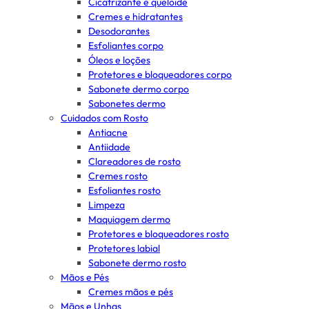
Cicatrizante e queloide
Cremes e hidratantes
Desodorantes
Esfoliantes corpo
Óleos e loções
Protetores e bloqueadores corpo
Sabonete dermo corpo
Sabonetes dermo
Cuidados com Rosto
Antiacne
Antiidade
Clareadores de rosto
Cremes rosto
Esfoliantes rosto
Limpeza
Maquiagem dermo
Protetores e bloqueadores rosto
Protetores labial
Sabonete dermo rosto
Mãos e Pés
Cremes mãos e pés
Mãos e Unhas