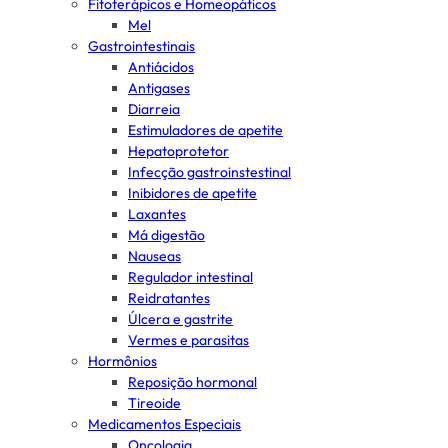
Fitoterápicos e Homeopáticos
Mel
Gastrointestinais
Antiácidos
Antigases
Diarreia
Estimuladores de apetite
Hepatoprotetor
Infecção gastroinstestinal
Inibidores de apetite
Laxantes
Má digestão
Nauseas
Regulador intestinal
Reidratantes
Úlcera e gastrite
Vermes e parasitas
Hormônios
Reposição hormonal
Tireoide
Medicamentos Especiais
Oncologia