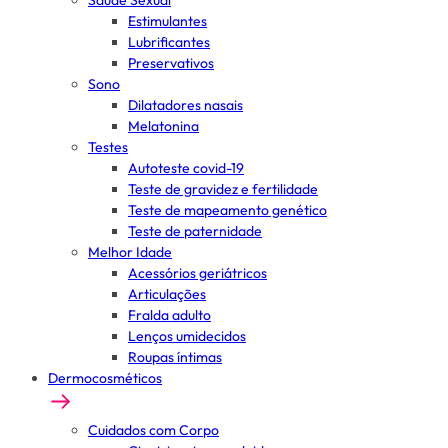
Saúde Sexual
Estimulantes
Lubrificantes
Preservativos
Sono
Dilatadores nasais
Melatonina
Testes
Autoteste covid-19
Teste de gravidez e fertilidade
Teste de mapeamento genético
Teste de paternidade
Melhor Idade
Acessórios geriátricos
Articulações
Fralda adulto
Lenços umidecidos
Roupas íntimas
Dermocosméticos
Cuidados com Corpo