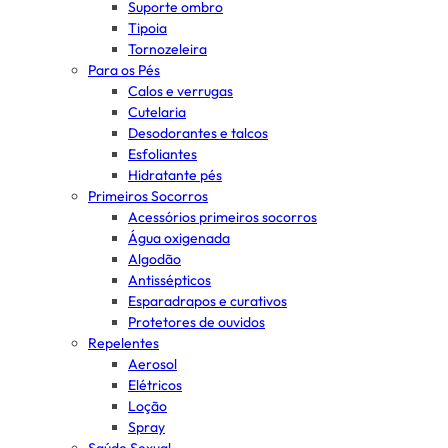
Suporte ombro
Tipoia
Tornozeleira
Para os Pés
Calos e verrugas
Cutelaria
Desodorantes e talcos
Esfoliantes
Hidratante pés
Primeiros Socorros
Acessórios primeiros socorros
Água oxigenada
Algodão
Antissépticos
Esparadrapos e curativos
Protetores de ouvidos
Repelentes
Aerosol
Elétricos
Loção
Spray