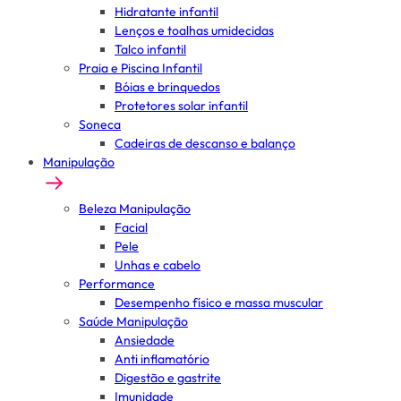
Hidratante infantil
Lenços e toalhas umidecidas
Talco infantil
Praia e Piscina Infantil
Bóias e brinquedos
Protetores solar infantil
Soneca
Cadeiras de descanso e balanço
Manipulação
Beleza Manipulação
Facial
Pele
Unhas e cabelo
Performance
Desempenho físico e massa muscular
Saúde Manipulação
Ansiedade
Anti inflamatório
Digestão e gastrite
Imunidade