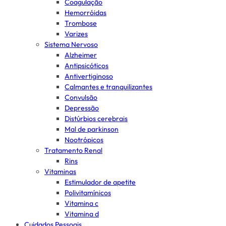
Coagulação
Hemorróidas
Trombose
Varizes
Sistema Nervoso
Alzheimer
Antipsicóticos
Antivertiginoso
Calmantes e tranquilizantes
Convulsão
Depressão
Distúrbios cerebrais
Mal de parkinson
Nootrópicos
Tratamento Renal
Rins
Vitaminas
Estimulador de apetite
Polivitamínicos
Vitamina c
Vitamina d
Cuidados Pessoais