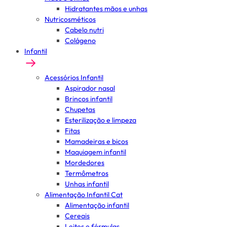
Hidratantes mãos e unhas
Nutricosméticos
Cabelo nutri
Colágeno
Infantil
Acessórios Infantil
Aspirador nasal
Brincos infantil
Chupetas
Esterilização e limpeza
Fitas
Mamadeiras e bicos
Maquiagem infantil
Mordedores
Termômetros
Unhas infantil
Alimentação Infantil Cat
Alimentação infantil
Cereais
Leites e fórmulas