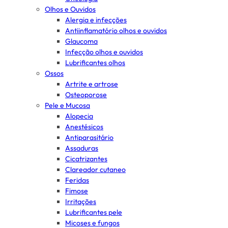
Olhos e Ouvidos
Alergia e infecções
Antiinflamatório olhos e ouvidos
Glaucoma
Infecção olhos e ouvidos
Lubrificantes olhos
Ossos
Artrite e artrose
Osteoporose
Pele e Mucosa
Alopecia
Anestésicos
Antiparasitário
Assaduras
Cicatrizantes
Clareador cutaneo
Feridas
Fimose
Irritações
Lubrificantes pele
Micoses e fungos