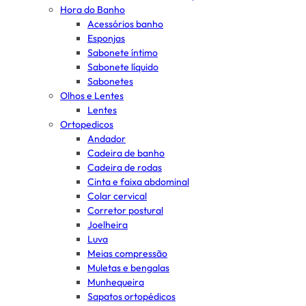
Hora do Banho
Acessórios banho
Esponjas
Sabonete íntimo
Sabonete líquido
Sabonetes
Olhos e Lentes
Lentes
Ortopedicos
Andador
Cadeira de banho
Cadeira de rodas
Cinta e faixa abdominal
Colar cervical
Corretor postural
Joelheira
Luva
Meias compressão
Muletas e bengalas
Munhequeira
Sapatos ortopédicos