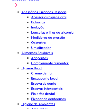
Acessórios Cuidados Pessoais
Acessórios higiene oral
Balanças
Inalação
Lancetas e tiras de glicemia
Medidores de pressão
Oxímetro
Umidificador
Alimentos Saudáveis
Adoçantes
Complemento alimentar
Higiene Bucal
Creme dental
Enxaguante bucal
Escova de dente
Escovas interdentais
Fio e fita dental
Fixador de dentaduras
Higiene de Ambientes