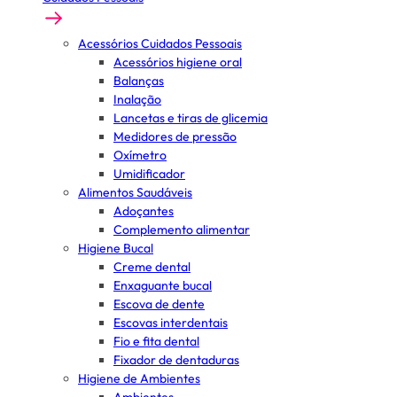
Acessórios Cuidados Pessoais
Acessórios higiene oral
Balanças
Inalação
Lancetas e tiras de glicemia
Medidores de pressão
Oxímetro
Umidificador
Alimentos Saudáveis
Adoçantes
Complemento alimentar
Higiene Bucal
Creme dental
Enxaguante bucal
Escova de dente
Escovas interdentais
Fio e fita dental
Fixador de dentaduras
Higiene de Ambientes