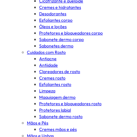
Cicatrizante e queloide
Cremes e hidratantes
Desodorantes
Esfoliantes corpo
Óleos e loções
Protetores e bloqueadores corpo
Sabonete dermo corpo
Sabonetes dermo
Cuidados com Rosto
Antiacne
Antiidade
Clareadores de rosto
Cremes rosto
Esfoliantes rosto
Limpeza
Maquiagem dermo
Protetores e bloqueadores rosto
Protetores labial
Sabonete dermo rosto
Mãos e Pés
Cremes mãos e pés
Mãos e Unhas