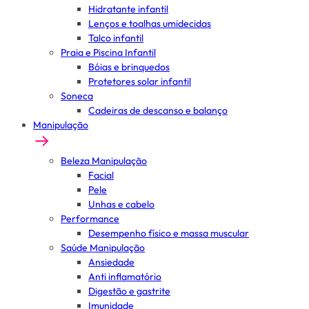
Hidratante infantil
Lenços e toalhas umidecidas
Talco infantil
Praia e Piscina Infantil
Bóias e brinquedos
Protetores solar infantil
Soneca
Cadeiras de descanso e balanço
Manipulação
Beleza Manipulação
Facial
Pele
Unhas e cabelo
Performance
Desempenho físico e massa muscular
Saúde Manipulação
Ansiedade
Anti inflamatório
Digestão e gastrite
Imunidade