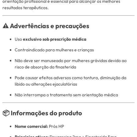
orientação profissional é essencial para alcançar os melhores
resultados terapêuticos.
⚠️ Advertências e precauções
Uso
exclusivo sob prescrição médica
Contraindicado para mulheres e crianças
Não deve ser manuseado por mulheres grávidas devido ao
risco de absorção da finasterida
Pode causar efeitos adversos como tontura, diminuição da
libido ou alterações ejaculatórias
Não interrompa o tratamento sem orientação médica
📦 Informações do produto
Nome comercial:
Prós HP
Princípios ativos:
Doxazosina 2mg + Finasterida 5mg