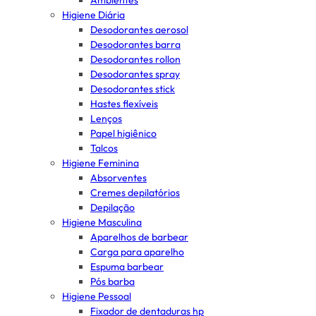
Ambientes
Higiene Diária
Desodorantes aerosol
Desodorantes barra
Desodorantes rollon
Desodorantes spray
Desodorantes stick
Hastes flexíveis
Lenços
Papel higiênico
Talcos
Higiene Feminina
Absorventes
Cremes depilatórios
Depilação
Higiene Masculina
Aparelhos de barbear
Carga para aparelho
Espuma barbear
Pós barba
Higiene Pessoal
Fixador de dentaduras hp