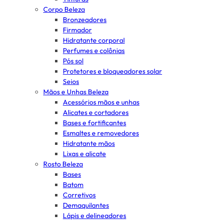
Corpo Beleza
Bronzeadores
Firmador
Hidratante corporal
Perfumes e colônias
Pós sol
Protetores e bloqueadores solar
Seios
Mãos e Unhas Beleza
Acessórios mãos e unhas
Alicates e cortadores
Bases e fortificantes
Esmaltes e removedores
Hidratante mãos
Lixas e alicate
Rosto Beleza
Bases
Batom
Corretivos
Demaquilantes
Lápis e delineadores