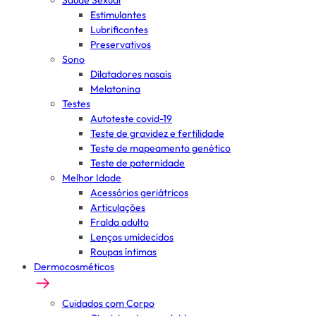
Saúde Sexual
Estimulantes
Lubrificantes
Preservativos
Sono
Dilatadores nasais
Melatonina
Testes
Autoteste covid-19
Teste de gravidez e fertilidade
Teste de mapeamento genético
Teste de paternidade
Melhor Idade
Acessórios geriátricos
Articulações
Fralda adulto
Lenços umidecidos
Roupas íntimas
Dermocosméticos
Cuidados com Corpo