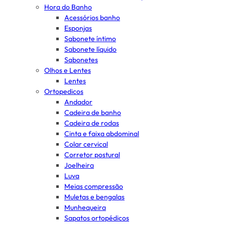
Hora do Banho
Acessórios banho
Esponjas
Sabonete íntimo
Sabonete líquido
Sabonetes
Olhos e Lentes
Lentes
Ortopedicos
Andador
Cadeira de banho
Cadeira de rodas
Cinta e faixa abdominal
Colar cervical
Corretor postural
Joelheira
Luva
Meias compressão
Muletas e bengalas
Munhequeira
Sapatos ortopédicos