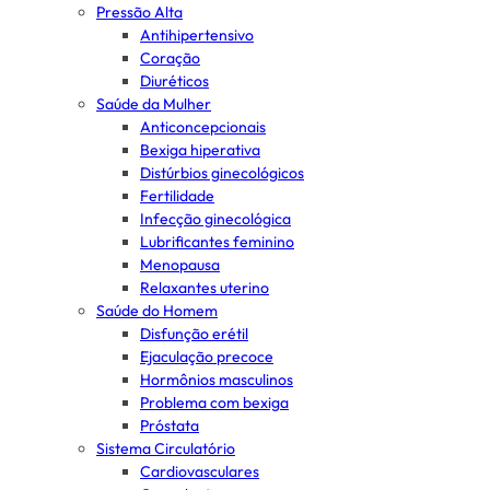
Pressão Alta
Antihipertensivo
Coração
Diuréticos
Saúde da Mulher
Anticoncepcionais
Bexiga hiperativa
Distúrbios ginecológicos
Fertilidade
Infecção ginecológica
Lubrificantes feminino
Menopausa
Relaxantes uterino
Saúde do Homem
Disfunção erétil
Ejaculação precoce
Hormônios masculinos
Problema com bexiga
Próstata
Sistema Circulatório
Cardiovasculares