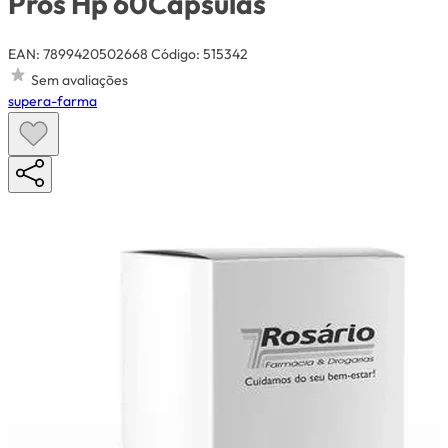
Pros Hp 60Capsulas
EAN: 7899420502668
Código: 515342
Sem avaliações
supera-farma