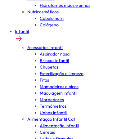
Hidratantes mãos e unhas
Nutricosméticos
Cabelo nutri
Colágeno
Infantil
Acessórios Infantil
Aspirador nasal
Brincos infantil
Chupetas
Esterilização e limpeza
Fitas
Mamadeiras e bicos
Maquiagem infantil
Mordedores
Termômetros
Unhas infantil
Alimentação Infantil Cat
Alimentação infantil
Cereais
Leites e fórmulas