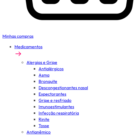
Minhas compras
Medicamentos
Alergias e Gripe
Antialérgicos
Asma
Bronquite
Descongestionantes nasal
Expectorantes
Gripe e resfriado
Imunoestimulantes
Infecção respiratória
Rinite
Tosse
Antianêmico