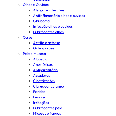
Olhos e Ouvidos
Alergia e infecções
Antiinflamatório olhos e ouvidos
Glaucoma
Infecção olhos e ouvidos
Lubrificantes olhos
Ossos
Artrite e artrose
Osteoporose
Pele e Mucosa
Alopecia
Anestésicos
Antiparasitário
Assaduras
Cicatrizantes
Clareador cutaneo
Feridas
Fimose
Irritações
Lubrificantes pele
Micoses e fungos