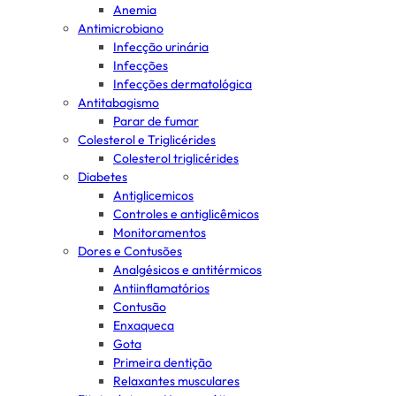
Anemia
Antimicrobiano
Infecção urinária
Infecções
Infecções dermatológica
Antitabagismo
Parar de fumar
Colesterol e Triglicérides
Colesterol triglicérides
Diabetes
Antiglicemicos
Controles e antiglicêmicos
Monitoramentos
Dores e Contusões
Analgésicos e antitérmicos
Antiinflamatórios
Contusão
Enxaqueca
Gota
Primeira dentição
Relaxantes musculares