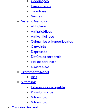
Coagulação
Hemorróidas
Trombose
Varizes
Sistema Nervoso
Alzheimer
Antipsicóticos
Antivertiginoso
Calmantes e tranquilizantes
Convulsão
Depressão
Distúrbios cerebrais
Mal de parkinson
Nootrópicos
Tratamento Renal
Rins
Vitaminas
Estimulador de apetite
Polivitamínicos
Vitamina c
Vitamina d
Cuidados Pessoais