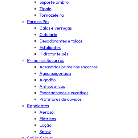
Suporte ombro
Tipoia
Tornozeleira
Para os Pés
Calos e verrugas
Cutelaria
Desodorantes e talcos
Esfoliantes
Hidratante pés
Primeiros Socorros
Acessórios primeiros socorros
Água oxigenada
Algodão
Antissépticos
Esparadrapos e curativos
Protetores de ouvidos
Repelentes
Aerosol
Elétricos
Loção
Spray