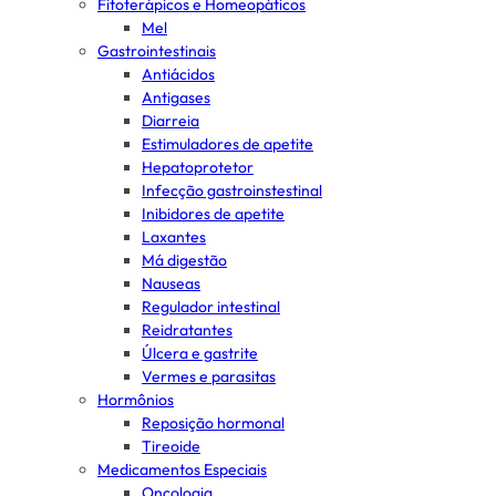
Fitoterápicos e Homeopáticos
Mel
Gastrointestinais
Antiácidos
Antigases
Diarreia
Estimuladores de apetite
Hepatoprotetor
Infecção gastroinstestinal
Inibidores de apetite
Laxantes
Má digestão
Nauseas
Regulador intestinal
Reidratantes
Úlcera e gastrite
Vermes e parasitas
Hormônios
Reposição hormonal
Tireoide
Medicamentos Especiais
Oncologia