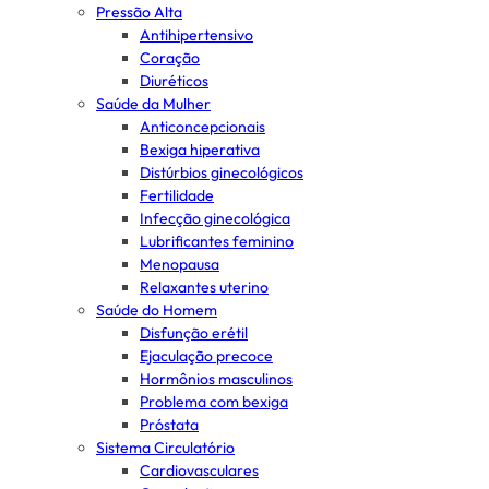
Pressão Alta
Antihipertensivo
Coração
Diuréticos
Saúde da Mulher
Anticoncepcionais
Bexiga hiperativa
Distúrbios ginecológicos
Fertilidade
Infecção ginecológica
Lubrificantes feminino
Menopausa
Relaxantes uterino
Saúde do Homem
Disfunção erétil
Ejaculação precoce
Hormônios masculinos
Problema com bexiga
Próstata
Sistema Circulatório
Cardiovasculares