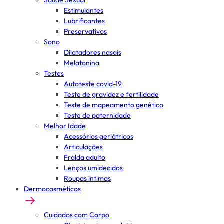
Saúde Sexual
Estimulantes
Lubrificantes
Preservativos
Sono
Dilatadores nasais
Melatonina
Testes
Autoteste covid-19
Teste de gravidez e fertilidade
Teste de mapeamento genético
Teste de paternidade
Melhor Idade
Acessórios geriátricos
Articulações
Fralda adulto
Lenços umidecidos
Roupas íntimas
Dermocosméticos
Cuidados com Corpo