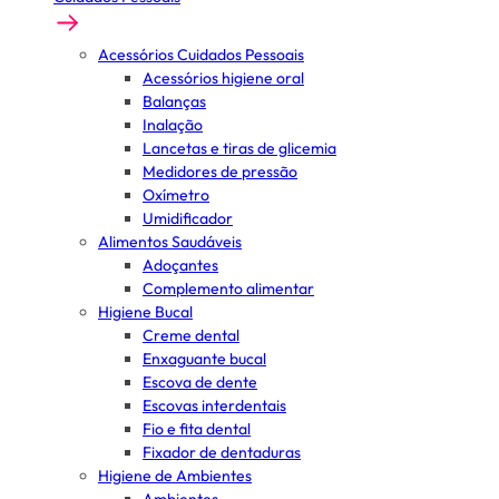
Acessórios Cuidados Pessoais
Acessórios higiene oral
Balanças
Inalação
Lancetas e tiras de glicemia
Medidores de pressão
Oxímetro
Umidificador
Alimentos Saudáveis
Adoçantes
Complemento alimentar
Higiene Bucal
Creme dental
Enxaguante bucal
Escova de dente
Escovas interdentais
Fio e fita dental
Fixador de dentaduras
Higiene de Ambientes