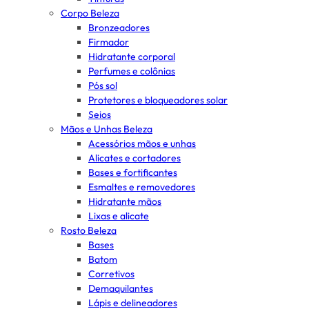
Corpo Beleza
Bronzeadores
Firmador
Hidratante corporal
Perfumes e colônias
Pós sol
Protetores e bloqueadores solar
Seios
Mãos e Unhas Beleza
Acessórios mãos e unhas
Alicates e cortadores
Bases e fortificantes
Esmaltes e removedores
Hidratante mãos
Lixas e alicate
Rosto Beleza
Bases
Batom
Corretivos
Demaquilantes
Lápis e delineadores