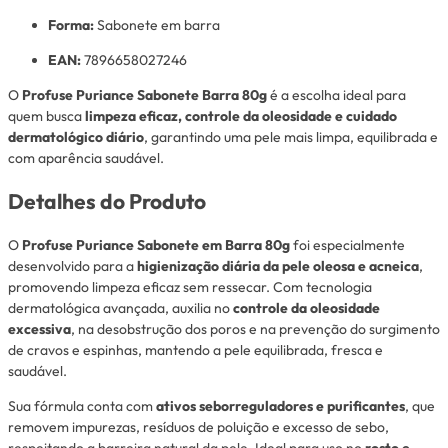
Forma:
Sabonete em barra
EAN:
7896658027246
O
Profuse Puriance Sabonete Barra 80g
é a escolha ideal para
quem busca
limpeza eficaz, controle da oleosidade e cuidado
dermatológico diário
, garantindo uma pele mais limpa, equilibrada e
com aparência saudável.
Detalhes do Produto
O
Profuse Puriance Sabonete em Barra 80g
foi especialmente
desenvolvido para a
higienização diária da pele oleosa e acneica
,
promovendo limpeza eficaz sem ressecar. Com tecnologia
dermatológica avançada, auxilia no
controle da oleosidade
excessiva
, na desobstrução dos poros e na prevenção do surgimento
de cravos e espinhas, mantendo a pele equilibrada, fresca e
saudável.
Sua fórmula conta com
ativos seborreguladores e purificantes
, que
removem impurezas, resíduos de poluição e excesso de sebo,
respeitando a barreira natural da pele. Ideal para uso no
rosto e