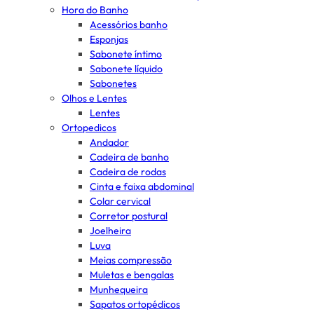
Hora do Banho
Acessórios banho
Esponjas
Sabonete íntimo
Sabonete líquido
Sabonetes
Olhos e Lentes
Lentes
Ortopedicos
Andador
Cadeira de banho
Cadeira de rodas
Cinta e faixa abdominal
Colar cervical
Corretor postural
Joelheira
Luva
Meias compressão
Muletas e bengalas
Munhequeira
Sapatos ortopédicos