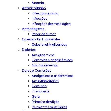
Anemia
Antimicrobiano
Infecção urinária
Infecções
Infecções dermatológica
Antitabagismo
Parar de fumar
Colesterol e Triglicérides
Colesterol triglicérides
Diabetes
Antiglicemicos
Controles e antiglicêmicos
Monitoramentos
Dores e Contusões
Analgésicos e antitérmicos
Antiinflamatórios
Contusão
Enxaqueca
Gota
Primeira dentição
Relaxantes musculares