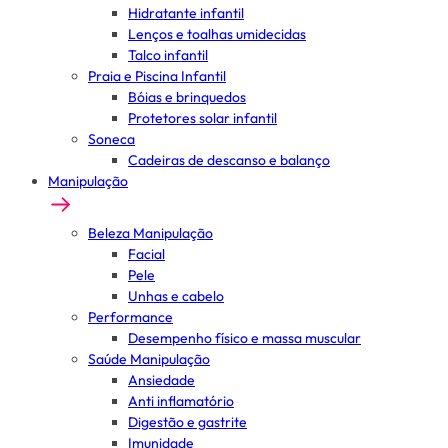
Hidratante infantil
Lenços e toalhas umidecidas
Talco infantil
Praia e Piscina Infantil
Bóias e brinquedos
Protetores solar infantil
Soneca
Cadeiras de descanso e balanço
Manipulação
Beleza Manipulação
Facial
Pele
Unhas e cabelo
Performance
Desempenho físico e massa muscular
Saúde Manipulação
Ansiedade
Anti inflamatório
Digestão e gastrite
Imunidade