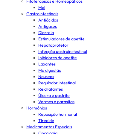
Fitoterápicos e Homeopáticos
Mel
Gastrointestinais
Antiácidos
Antigases
Diarreia
Estimuladores de apetite
Hepatoprotetor
Infecção gastroinstestinal
Inibidores de apetite
Laxantes
Má digestão
Nauseas
Regulador intestinal
Reidratantes
Úlcera e gastrite
Vermes e parasitas
Hormônios
Reposição hormonal
Tireoide
Medicamentos Especiais
Oncologia