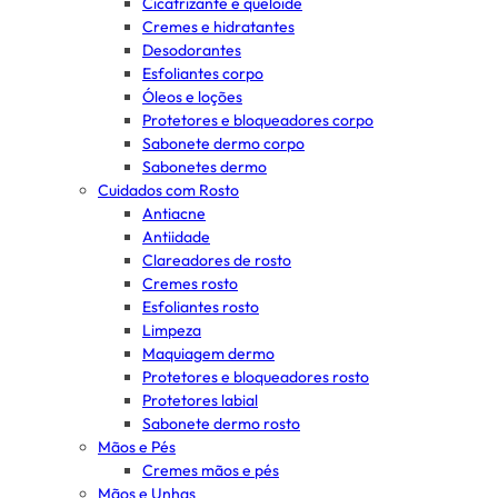
Cicatrizante e queloide
Cremes e hidratantes
Desodorantes
Esfoliantes corpo
Óleos e loções
Protetores e bloqueadores corpo
Sabonete dermo corpo
Sabonetes dermo
Cuidados com Rosto
Antiacne
Antiidade
Clareadores de rosto
Cremes rosto
Esfoliantes rosto
Limpeza
Maquiagem dermo
Protetores e bloqueadores rosto
Protetores labial
Sabonete dermo rosto
Mãos e Pés
Cremes mãos e pés
Mãos e Unhas