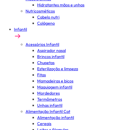
Hidratantes mãos e unhas
Nutricosméticos
Cabelo nutri
Colágeno
Infantil
Acessórios Infantil
Aspirador nasal
Brincos infantil
Chupetas
Esterilização e limpeza
Fitas
Mamadeiras e bicos
Maquiagem infantil
Mordedores
Termômetros
Unhas infantil
Alimentação Infantil Cat
Alimentação infantil
Cereais
Leites e fórmulas