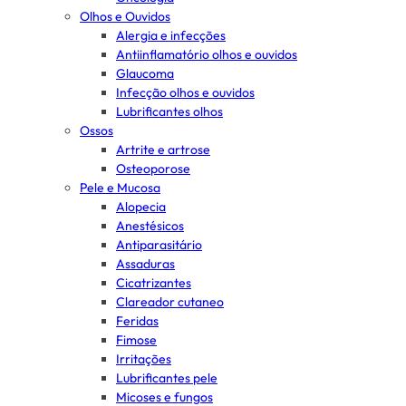
Olhos e Ouvidos
Alergia e infecções
Antiinflamatório olhos e ouvidos
Glaucoma
Infecção olhos e ouvidos
Lubrificantes olhos
Ossos
Artrite e artrose
Osteoporose
Pele e Mucosa
Alopecia
Anestésicos
Antiparasitário
Assaduras
Cicatrizantes
Clareador cutaneo
Feridas
Fimose
Irritações
Lubrificantes pele
Micoses e fungos