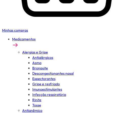
Minhas compras
Medicamentos
Alergias e Gripe
Antialérgicos
Asma
Bronquite
Descongestionantes nasal
Expectorantes
Gripe e resfriado
Imunoestimulantes
Infecção respiratória
Rinite
Tosse
Antianêmico