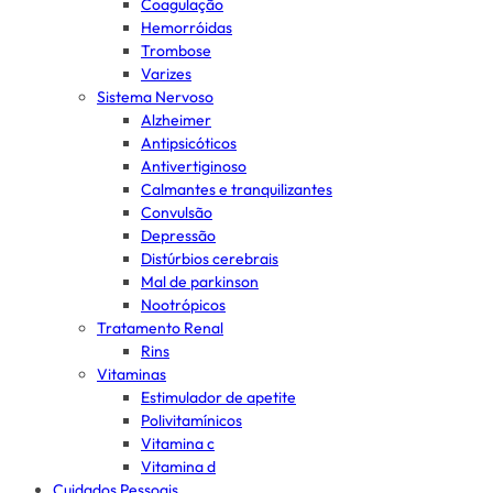
Coagulação
Hemorróidas
Trombose
Varizes
Sistema Nervoso
Alzheimer
Antipsicóticos
Antivertiginoso
Calmantes e tranquilizantes
Convulsão
Depressão
Distúrbios cerebrais
Mal de parkinson
Nootrópicos
Tratamento Renal
Rins
Vitaminas
Estimulador de apetite
Polivitamínicos
Vitamina c
Vitamina d
Cuidados Pessoais