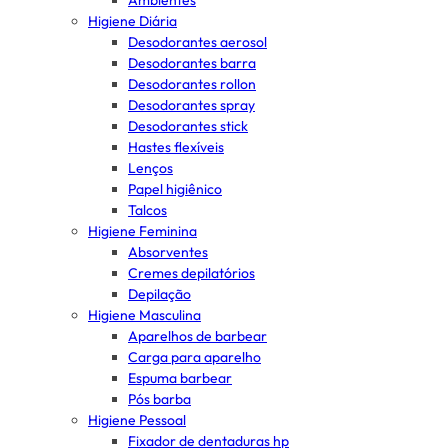
Ambientes
Higiene Diária
Desodorantes aerosol
Desodorantes barra
Desodorantes rollon
Desodorantes spray
Desodorantes stick
Hastes flexíveis
Lenços
Papel higiênico
Talcos
Higiene Feminina
Absorventes
Cremes depilatórios
Depilação
Higiene Masculina
Aparelhos de barbear
Carga para aparelho
Espuma barbear
Pós barba
Higiene Pessoal
Fixador de dentaduras hp