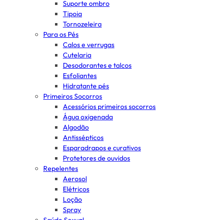
Suporte ombro
Tipoia
Tornozeleira
Para os Pés
Calos e verrugas
Cutelaria
Desodorantes e talcos
Esfoliantes
Hidratante pés
Primeiros Socorros
Acessórios primeiros socorros
Água oxigenada
Algodão
Antissépticos
Esparadrapos e curativos
Protetores de ouvidos
Repelentes
Aerosol
Elétricos
Loção
Spray