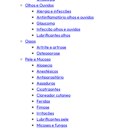
Olhos e Ouvidos
Alergia e infecções
Antiinflamatório olhos e ouvidos
Glaucoma
Infecção olhos e ouvidos
Lubrificantes olhos
Ossos
Artrite e artrose
Osteoporose
Pele e Mucosa
Alopecia
Anestésicos
Antiparasitário
Assaduras
Cicatrizantes
Clareador cutaneo
Feridas
Fimose
Irritações
Lubrificantes pele
Micoses e fungos