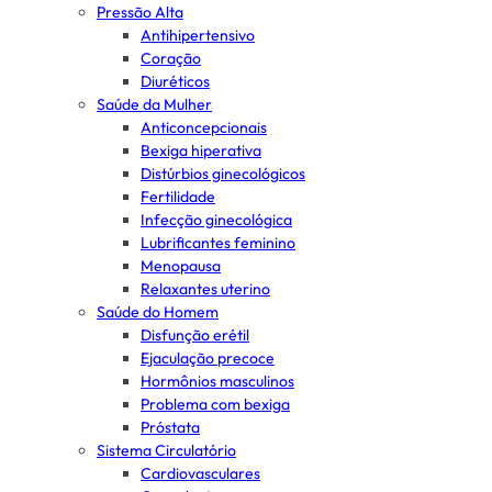
Pressão Alta
Antihipertensivo
Coração
Diuréticos
Saúde da Mulher
Anticoncepcionais
Bexiga hiperativa
Distúrbios ginecológicos
Fertilidade
Infecção ginecológica
Lubrificantes feminino
Menopausa
Relaxantes uterino
Saúde do Homem
Disfunção erétil
Ejaculação precoce
Hormônios masculinos
Problema com bexiga
Próstata
Sistema Circulatório
Cardiovasculares