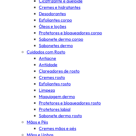
Cicatrizante e queloide
Cremes e hidratantes
Desodorantes
Esfoliantes corpo
Óleos e loções
Protetores e bloqueadores corpo
Sabonete dermo corpo
Sabonetes dermo
Cuidados com Rosto
Antiacne
Antiidade
Clareadores de rosto
Cremes rosto
Esfoliantes rosto
Limpeza
Maquiagem dermo
Protetores e bloqueadores rosto
Protetores labial
Sabonete dermo rosto
Mãos e Pés
Cremes mãos e pés
Mãos e Unhas