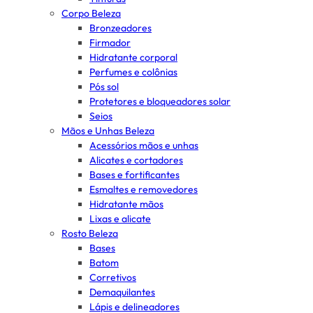
Corpo Beleza
Bronzeadores
Firmador
Hidratante corporal
Perfumes e colônias
Pós sol
Protetores e bloqueadores solar
Seios
Mãos e Unhas Beleza
Acessórios mãos e unhas
Alicates e cortadores
Bases e fortificantes
Esmaltes e removedores
Hidratante mãos
Lixas e alicate
Rosto Beleza
Bases
Batom
Corretivos
Demaquilantes
Lápis e delineadores