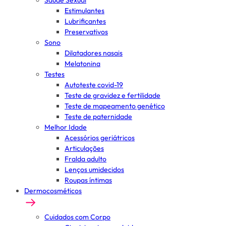
Saúde Sexual
Estimulantes
Lubrificantes
Preservativos
Sono
Dilatadores nasais
Melatonina
Testes
Autoteste covid-19
Teste de gravidez e fertilidade
Teste de mapeamento genético
Teste de paternidade
Melhor Idade
Acessórios geriátricos
Articulações
Fralda adulto
Lenços umidecidos
Roupas íntimas
Dermocosméticos
Cuidados com Corpo