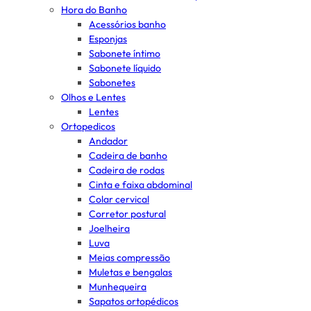
Hora do Banho
Acessórios banho
Esponjas
Sabonete íntimo
Sabonete líquido
Sabonetes
Olhos e Lentes
Lentes
Ortopedicos
Andador
Cadeira de banho
Cadeira de rodas
Cinta e faixa abdominal
Colar cervical
Corretor postural
Joelheira
Luva
Meias compressão
Muletas e bengalas
Munhequeira
Sapatos ortopédicos