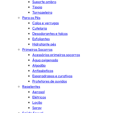
Suporte ombro
Tipoia
Tornozeleira
Para os Pés
Calos e verrugas
Cutelaria
Desodorantes e talcos
Esfoliantes
Hidratante pés
Primeiros Socorros
Acessórios primeiros socorros
Água oxigenada
Algodão
Antissépticos
Esparadrapos e curativos
Protetores de ouvidos
Repelentes
Aerosol
Elétricos
Loção
Spray