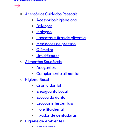
Acessórios Cuidados Pessoais
Acessórios higiene oral
Balanças
Inalação
Lancetas e tiras de glicemia
Medidores de pressão
Oxímetro
Umidificador
Alimentos Saudáveis
Adoçantes
Complemento alimentar
Higiene Bucal
Creme dental
Enxaguante bucal
Escova de dente
Escovas interdentais
Fio e fita dental
Fixador de dentaduras
Higiene de Ambientes