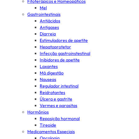
Fitoterápicos e Homeopáticos
Mel
Gastrointestinais
Antiácidos
Antigases
Diarreia
Estimuladores de apetite
Hepatoprotetor
Infecção gastroinstestinal
Inibidores de apetite
Laxantes
Má digestão
Nauseas
Regulador intestinal
Reidratantes
Úlcera e gastrite
Vermes e parasitas
Hormônios
Reposição hormonal
Tireoide
Medicamentos Especiais
Oncologia