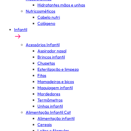
Hidratantes mãos e unhas
Nutricosméticos
Cabelo nutri
Colágeno
Infantil
Acessórios Infantil
Aspirador nasal
Brincos infantil
Chupetas
Esterilização e limpeza
Fitas
Mamadeiras e bicos
Maquiagem infantil
Mordedores
Termômetros
Unhas infantil
Alimentação Infantil Cat
Alimentação infantil
Cereais
Leites e fórmulas