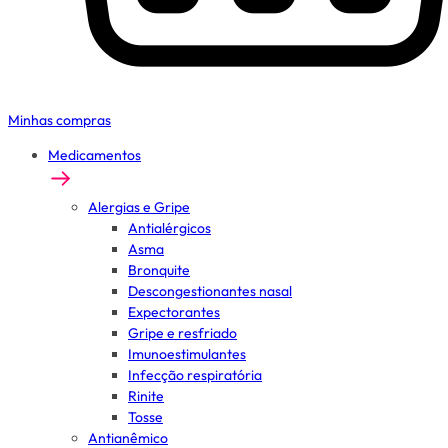
Minhas compras
Medicamentos
Alergias e Gripe
Antialérgicos
Asma
Bronquite
Descongestionantes nasal
Expectorantes
Gripe e resfriado
Imunoestimulantes
Infecção respiratória
Rinite
Tosse
Antianêmico