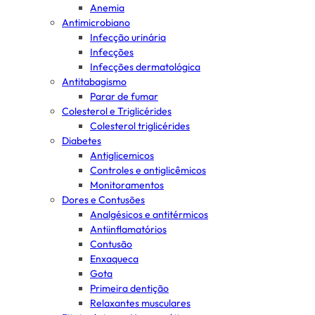
Anemia
Antimicrobiano
Infecção urinária
Infecções
Infecções dermatológica
Antitabagismo
Parar de fumar
Colesterol e Triglicérides
Colesterol triglicérides
Diabetes
Antiglicemicos
Controles e antiglicêmicos
Monitoramentos
Dores e Contusões
Analgésicos e antitérmicos
Antiinflamatórios
Contusão
Enxaqueca
Gota
Primeira dentição
Relaxantes musculares