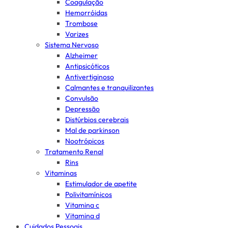
Coagulação
Hemorróidas
Trombose
Varizes
Sistema Nervoso
Alzheimer
Antipsicóticos
Antivertiginoso
Calmantes e tranquilizantes
Convulsão
Depressão
Distúrbios cerebrais
Mal de parkinson
Nootrópicos
Tratamento Renal
Rins
Vitaminas
Estimulador de apetite
Polivitamínicos
Vitamina c
Vitamina d
Cuidados Pessoais