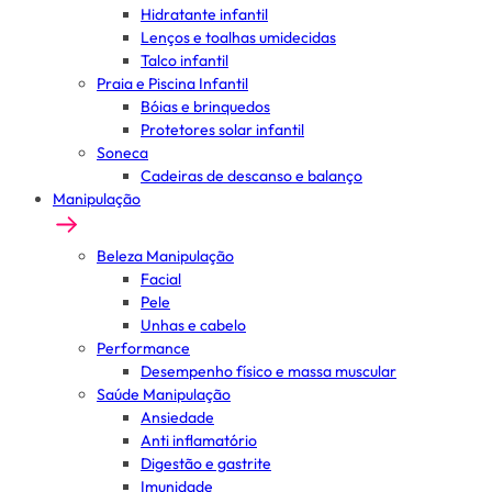
Hidratante infantil
Lenços e toalhas umidecidas
Talco infantil
Praia e Piscina Infantil
Bóias e brinquedos
Protetores solar infantil
Soneca
Cadeiras de descanso e balanço
Manipulação
Beleza Manipulação
Facial
Pele
Unhas e cabelo
Performance
Desempenho físico e massa muscular
Saúde Manipulação
Ansiedade
Anti inflamatório
Digestão e gastrite
Imunidade