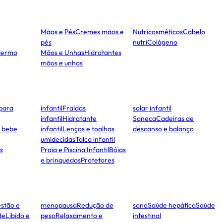
Mãos e Pés
Cremes mãos e
Nutricosméticos
Cabelo
pés
nutri
Colágeno
dermo
Mãos e Unhas
Hidratantes
mãos e unhas
para
infantil
Fraldas
solar infantil
infantil
Hidratante
Soneca
Cadeiras de
e bebe
infantil
Lenços e toalhas
descanso e balanço
umidecidas
Talco infantil
s
Praia e Piscina Infantil
Bóias
e brinquedos
Protetores
stão e
menopausa
Redução de
sono
Saúde hepática
Saúde
de
Libido e
peso
Relaxamento e
intestinal