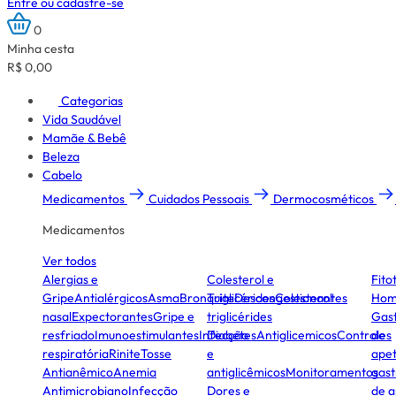
Entre ou cadastre-se
0
Minha cesta
R$ 0,00
Categorias
Vida Saudável
Mamãe & Bebê
Beleza
Cabelo
Medicamentos
Cuidados Pessoais
Dermocosméticos
Medicamentos
Ver todos
Alergias e
Colesterol e
Fito
Gripe
Antialérgicos
Asma
Bronquite
Triglicérides
Descongestionantes
Colesterol
Hom
nasal
Expectorantes
Gripe e
triglicérides
Gast
resfriado
Imunoestimulantes
Infecção
Diabetes
Antiglicemicos
Controles
de
respiratória
Rinite
Tosse
e
apet
Antianêmico
Anemia
antiglicêmicos
Monitoramentos
gast
Antimicrobiano
Infecção
Dores e
de a