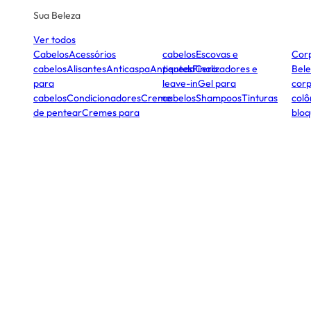
Sua Beleza
Ver todos
Cabelos
Acessórios
cabelos
Escovas e
Cor
cabelos
Alisantes
Anticaspa
Antiqueda
pentes
Finalizadores e
Cera
Bele
para
leave-in
Gel para
corp
cabelos
Condicionadores
Creme
cabelos
Shampoos
Tinturas
colô
de pentear
Cremes para
bloq