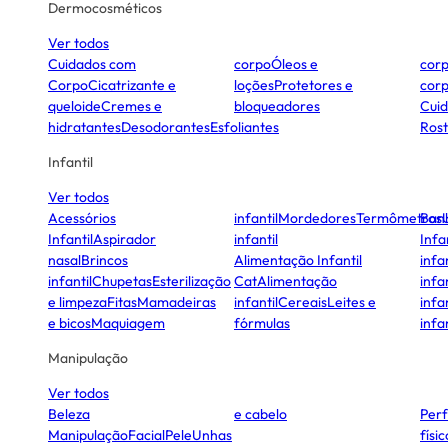
Dermocosméticos
Ver todos
Cuidados com
corpo
Óleos e
cor
Corpo
Cicatrizante e
loções
Protetores e
cor
queloide
Cremes e
bloqueadores
Cui
hidratantes
Desodorantes
Esfoliantes
Ros
Infantil
Ver todos
Acessórios
infantil
Mordedores
Termômetros
Ban
Infantil
Aspirador
infantil
Infa
nasal
Brincos
Alimentação Infantil
infan
infantil
Chupetas
Esterilização
Cat
Alimentação
infan
e limpeza
Fitas
Mamadeiras
infantil
Cereais
Leites e
infan
e bicos
Maquiagem
fórmulas
infan
Manipulação
Ver todos
Beleza
e cabelo
Per
Manipulação
Facial
Pele
Unhas
físi