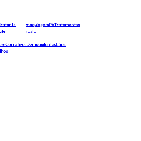
dratante
maquiagem
Pó
Tratamentos
cate
rosto
tom
Corretivos
Demaquilantes
Lápis
lhos