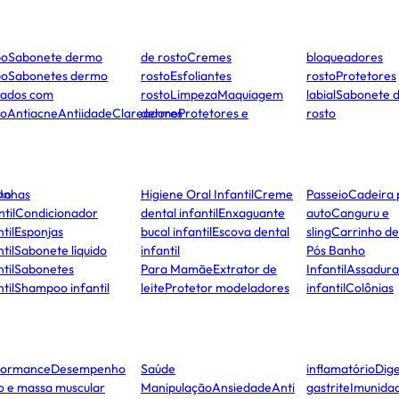
po
Sabonete dermo
de rosto
Cremes
bloqueadores
po
Sabonetes dermo
rosto
Esfoliantes
rosto
Protetores
dados com
rosto
Limpeza
Maquiagem
labial
Sabonete 
to
Antiacne
Antiidade
Clareadores
dermo
Protetores e
rosto
ho
Unhas
Higiene Oral Infantil
Creme
Passeio
Cadeira 
ntil
Condicionador
dental infantil
Enxaguante
auto
Canguru e
til
Esponjas
bucal infantil
Escova dental
sling
Carrinho d
til
Sabonete líquido
infantil
Pós Banho
til
Sabonetes
Para Mamãe
Extrator de
Infantil
Assadura
til
Shampoo infantil
leite
Protetor modeladores
infantil
Colônias
formance
Desempenho
Saúde
inflamatório
Dige
co e massa muscular
Manipulação
Ansiedade
Anti
gastrite
Imunida