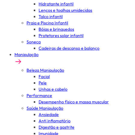
Hidratante infantil
Lenços e toalhas umidecidas
Talco infantil
Praia e Piscina Infantil
Bóias e brinquedos
Protetores solar infantil
Soneca
Cadeiras de descanso e balanço
Manipulação
Beleza Manipulação
Facial
Pele
Unhas e cabelo
Performance
Desempenho físico e massa muscular
Saúde Manipulação
Ansiedade
Anti inflamatório
Digestão e gastrite
Imunidade