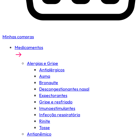
Minhas compras
Medicamentos
Alergias e Gripe
Antialérgicos
Asma
Bronquite
Descongestionantes nasal
Expectorantes
Gripe e resfriado
Imunoestimulantes
Infecção respiratória
Rinite
Tosse
Antianêmico