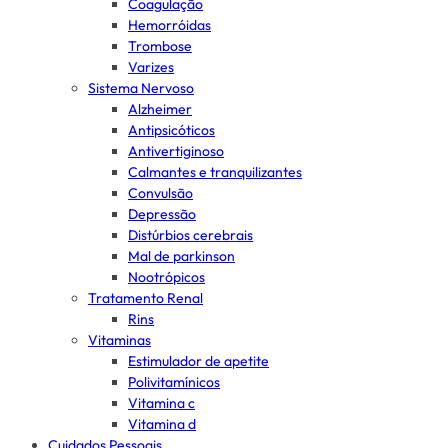
Coagulação
Hemorróidas
Trombose
Varizes
Sistema Nervoso
Alzheimer
Antipsicóticos
Antivertiginoso
Calmantes e tranquilizantes
Convulsão
Depressão
Distúrbios cerebrais
Mal de parkinson
Nootrópicos
Tratamento Renal
Rins
Vitaminas
Estimulador de apetite
Polivitamínicos
Vitamina c
Vitamina d
Cuidados Pessoais