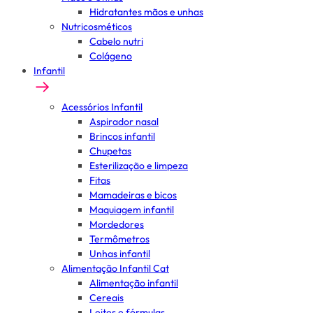
Hidratantes mãos e unhas
Nutricosméticos
Cabelo nutri
Colágeno
Infantil
Acessórios Infantil
Aspirador nasal
Brincos infantil
Chupetas
Esterilização e limpeza
Fitas
Mamadeiras e bicos
Maquiagem infantil
Mordedores
Termômetros
Unhas infantil
Alimentação Infantil Cat
Alimentação infantil
Cereais
Leites e fórmulas