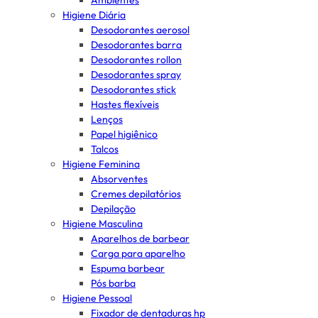
Ambientes
Higiene Diária
Desodorantes aerosol
Desodorantes barra
Desodorantes rollon
Desodorantes spray
Desodorantes stick
Hastes flexíveis
Lenços
Papel higiênico
Talcos
Higiene Feminina
Absorventes
Cremes depilatórios
Depilação
Higiene Masculina
Aparelhos de barbear
Carga para aparelho
Espuma barbear
Pós barba
Higiene Pessoal
Fixador de dentaduras hp