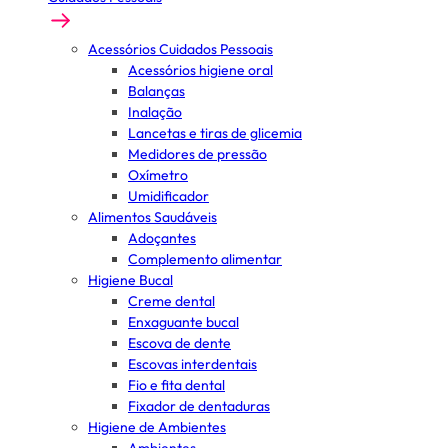
Acessórios Cuidados Pessoais
Acessórios higiene oral
Balanças
Inalação
Lancetas e tiras de glicemia
Medidores de pressão
Oxímetro
Umidificador
Alimentos Saudáveis
Adoçantes
Complemento alimentar
Higiene Bucal
Creme dental
Enxaguante bucal
Escova de dente
Escovas interdentais
Fio e fita dental
Fixador de dentaduras
Higiene de Ambientes