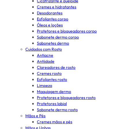
Cicatrizante e queloide
Cremes e hidratantes
Desodorantes
Esfoliantes corpo
Óleos e loções
Protetores e bloqueadores corpo
Sabonete dermo corpo
Sabonetes dermo
Cuidados com Rosto
Antiacne
Antiidade
Clareadores de rosto
Cremes rosto
Esfoliantes rosto
Limpeza
Maquiagem dermo
Protetores e bloqueadores rosto
Protetores labial
Sabonete dermo rosto
Mãos e Pés
Cremes mãos e pés
Mãos e Unhas