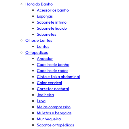
Hora do Banho
Acessórios banho
Esponjas
Sabonete íntimo
Sabonete líquido
Sabonetes
Olhos e Lentes
Lentes
Ortopedicos
Andador
Cadeira de banho
Cadeira de rodas
Cinta e faixa abdominal
Colar cervical
Corretor postural
Joelheira
Luva
Meias compressão
Muletas e bengalas
Munhequeira
Sapatos ortopédicos