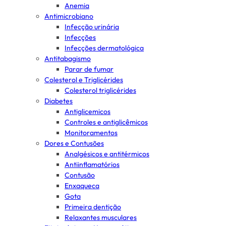
Anemia
Antimicrobiano
Infecção urinária
Infecções
Infecções dermatológica
Antitabagismo
Parar de fumar
Colesterol e Triglicérides
Colesterol triglicérides
Diabetes
Antiglicemicos
Controles e antiglicêmicos
Monitoramentos
Dores e Contusões
Analgésicos e antitérmicos
Antiinflamatórios
Contusão
Enxaqueca
Gota
Primeira dentição
Relaxantes musculares