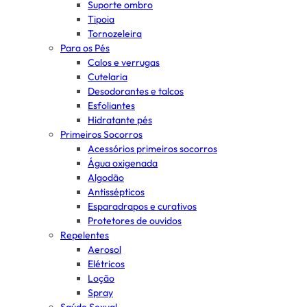
Suporte ombro
Tipoia
Tornozeleira
Para os Pés
Calos e verrugas
Cutelaria
Desodorantes e talcos
Esfoliantes
Hidratante pés
Primeiros Socorros
Acessórios primeiros socorros
Água oxigenada
Algodão
Antissépticos
Esparadrapos e curativos
Protetores de ouvidos
Repelentes
Aerosol
Elétricos
Loção
Spray