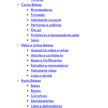
Corpo Beleza
Bronzeadores
Firmador
Hidratante corporal
Perfumes e colônias
Pós sol
Protetores e bloqueadores solar
Seios
Mãos e Unhas Beleza
Acessórios mãos e unhas
Alicates e cortadores
Bases e fortificantes
Esmaltes e removedores
Hidratante mãos
Lixas e alicate
Rosto Beleza
Bases
Batom
Corretivos
Demaquilantes
Lápis e delineadores