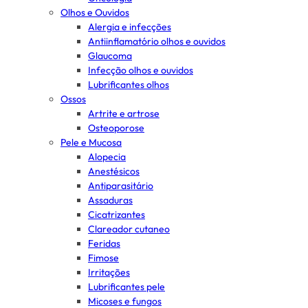
Olhos e Ouvidos
Alergia e infecções
Antiinflamatório olhos e ouvidos
Glaucoma
Infecção olhos e ouvidos
Lubrificantes olhos
Ossos
Artrite e artrose
Osteoporose
Pele e Mucosa
Alopecia
Anestésicos
Antiparasitário
Assaduras
Cicatrizantes
Clareador cutaneo
Feridas
Fimose
Irritações
Lubrificantes pele
Micoses e fungos