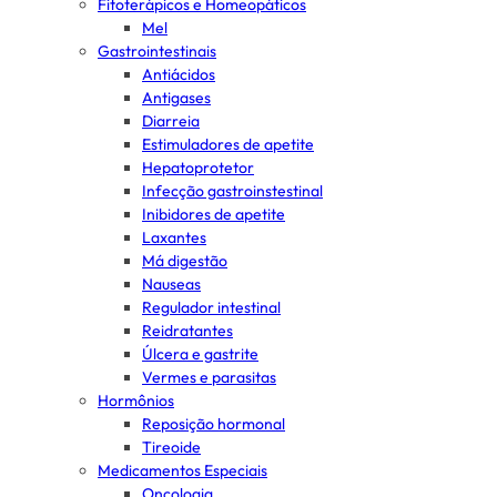
Fitoterápicos e Homeopáticos
Mel
Gastrointestinais
Antiácidos
Antigases
Diarreia
Estimuladores de apetite
Hepatoprotetor
Infecção gastroinstestinal
Inibidores de apetite
Laxantes
Má digestão
Nauseas
Regulador intestinal
Reidratantes
Úlcera e gastrite
Vermes e parasitas
Hormônios
Reposição hormonal
Tireoide
Medicamentos Especiais
Oncologia