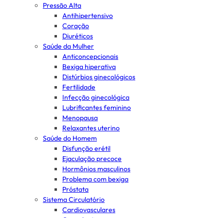
Pressão Alta
Antihipertensivo
Coração
Diuréticos
Saúde da Mulher
Anticoncepcionais
Bexiga hiperativa
Distúrbios ginecológicos
Fertilidade
Infecção ginecológica
Lubrificantes feminino
Menopausa
Relaxantes uterino
Saúde do Homem
Disfunção erétil
Ejaculação precoce
Hormônios masculinos
Problema com bexiga
Próstata
Sistema Circulatório
Cardiovasculares