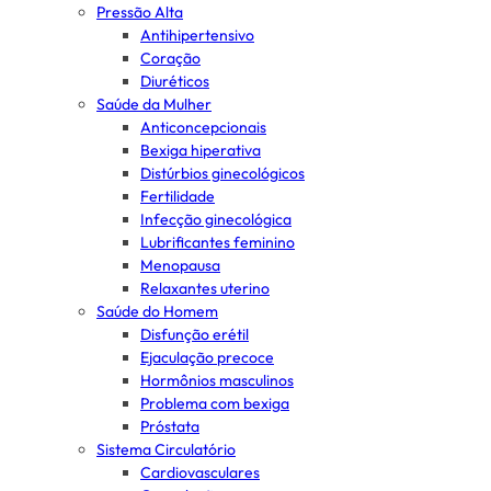
Pressão Alta
Antihipertensivo
Coração
Diuréticos
Saúde da Mulher
Anticoncepcionais
Bexiga hiperativa
Distúrbios ginecológicos
Fertilidade
Infecção ginecológica
Lubrificantes feminino
Menopausa
Relaxantes uterino
Saúde do Homem
Disfunção erétil
Ejaculação precoce
Hormônios masculinos
Problema com bexiga
Próstata
Sistema Circulatório
Cardiovasculares