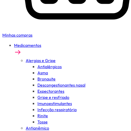
Minhas compras
Medicamentos
Alergias e Gripe
Antialérgicos
Asma
Bronquite
Descongestionantes nasal
Expectorantes
Gripe e resfriado
Imunoestimulantes
Infecção respiratória
Rinite
Tosse
Antianêmico