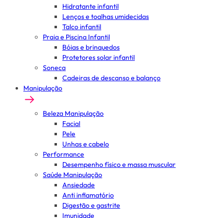
Hidratante infantil
Lenços e toalhas umidecidas
Talco infantil
Praia e Piscina Infantil
Bóias e brinquedos
Protetores solar infantil
Soneca
Cadeiras de descanso e balanço
Manipulação
Beleza Manipulação
Facial
Pele
Unhas e cabelo
Performance
Desempenho físico e massa muscular
Saúde Manipulação
Ansiedade
Anti inflamatório
Digestão e gastrite
Imunidade