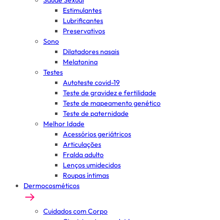
Saúde Sexual
Estimulantes
Lubrificantes
Preservativos
Sono
Dilatadores nasais
Melatonina
Testes
Autoteste covid-19
Teste de gravidez e fertilidade
Teste de mapeamento genético
Teste de paternidade
Melhor Idade
Acessórios geriátricos
Articulações
Fralda adulto
Lenços umidecidos
Roupas íntimas
Dermocosméticos
Cuidados com Corpo