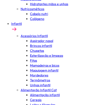
Hidratantes mãos e unhas
Nutricosméticos
Cabelo nutri
Colágeno
Infantil
Acessórios Infantil
Aspirador nasal
Brincos infantil
Chupetas
Esterilização e limpeza
Fitas
Mamadeiras e bicos
Maquiagem infantil
Mordedores
Termômetros
Unhas infantil
Alimentação Infantil Cat
Alimentação infantil
Cereais
Leites e fórmulas