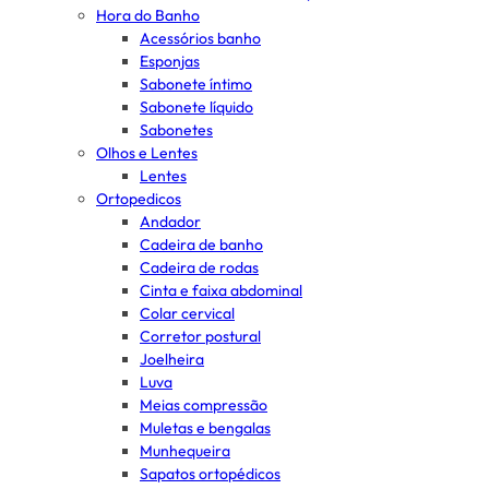
Hora do Banho
Acessórios banho
Esponjas
Sabonete íntimo
Sabonete líquido
Sabonetes
Olhos e Lentes
Lentes
Ortopedicos
Andador
Cadeira de banho
Cadeira de rodas
Cinta e faixa abdominal
Colar cervical
Corretor postural
Joelheira
Luva
Meias compressão
Muletas e bengalas
Munhequeira
Sapatos ortopédicos