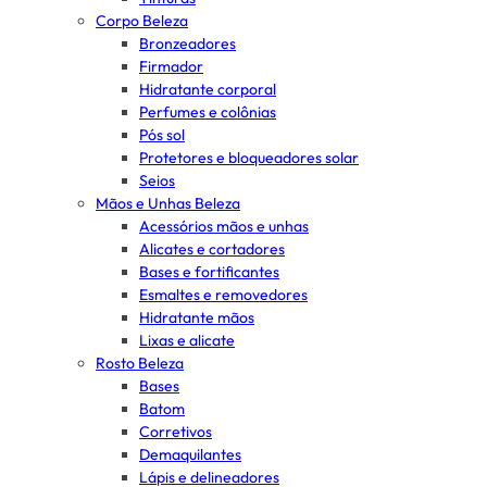
Corpo Beleza
Bronzeadores
Firmador
Hidratante corporal
Perfumes e colônias
Pós sol
Protetores e bloqueadores solar
Seios
Mãos e Unhas Beleza
Acessórios mãos e unhas
Alicates e cortadores
Bases e fortificantes
Esmaltes e removedores
Hidratante mãos
Lixas e alicate
Rosto Beleza
Bases
Batom
Corretivos
Demaquilantes
Lápis e delineadores