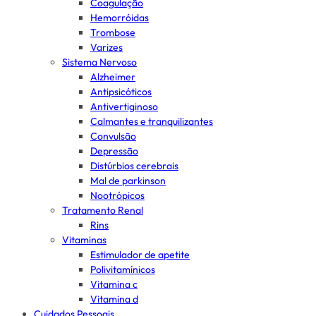
Coagulação
Hemorróidas
Trombose
Varizes
Sistema Nervoso
Alzheimer
Antipsicóticos
Antivertiginoso
Calmantes e tranquilizantes
Convulsão
Depressão
Distúrbios cerebrais
Mal de parkinson
Nootrópicos
Tratamento Renal
Rins
Vitaminas
Estimulador de apetite
Polivitamínicos
Vitamina c
Vitamina d
Cuidados Pessoais