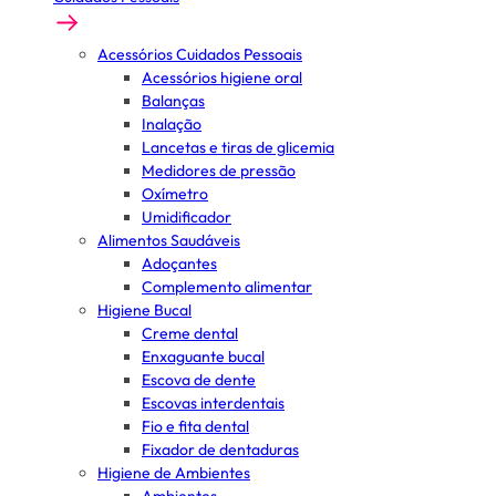
Acessórios Cuidados Pessoais
Acessórios higiene oral
Balanças
Inalação
Lancetas e tiras de glicemia
Medidores de pressão
Oxímetro
Umidificador
Alimentos Saudáveis
Adoçantes
Complemento alimentar
Higiene Bucal
Creme dental
Enxaguante bucal
Escova de dente
Escovas interdentais
Fio e fita dental
Fixador de dentaduras
Higiene de Ambientes