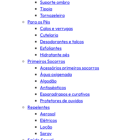
Suporte ombro
Tipoia
Tornozeleira
Para os Pés
Calos e verrugas
Cutelaria
Desodorantes e talcos
Esfoliantes
Hidratante pés
Primeiros Socorros
Acessórios primeiros socorros
Água oxigenada
Algodão
Antissépticos
Esparadrapos e curativos
Protetores de ouvidos
Repelentes
Aerosol
Elétricos
Loção
Spray