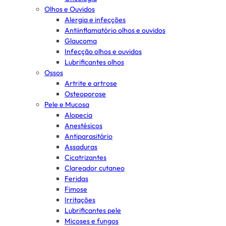
Olhos e Ouvidos
Alergia e infecções
Antiinflamatório olhos e ouvidos
Glaucoma
Infecção olhos e ouvidos
Lubrificantes olhos
Ossos
Artrite e artrose
Osteoporose
Pele e Mucosa
Alopecia
Anestésicos
Antiparasitário
Assaduras
Cicatrizantes
Clareador cutaneo
Feridas
Fimose
Irritações
Lubrificantes pele
Micoses e fungos