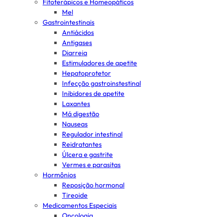
Fitoterápicos e Homeopáticos
Mel
Gastrointestinais
Antiácidos
Antigases
Diarreia
Estimuladores de apetite
Hepatoprotetor
Infecção gastroinstestinal
Inibidores de apetite
Laxantes
Má digestão
Nauseas
Regulador intestinal
Reidratantes
Úlcera e gastrite
Vermes e parasitas
Hormônios
Reposição hormonal
Tireoide
Medicamentos Especiais
Oncologia