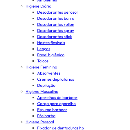
Ambientes
Higiene Diária
Desodorantes aerosol
Desodorantes barra
Desodorantes rollon
Desodorantes spray
Desodorantes stick
Hastes flexíveis
Lenços
Papel higiênico
Talcos
Higiene Feminina
Absorventes
Cremes depilatórios
Depilação
Higiene Masculina
Aparelhos de barbear
Carga para aparelho
Espuma barbear
Pós barba
Higiene Pessoal
Fixador de dentaduras hp