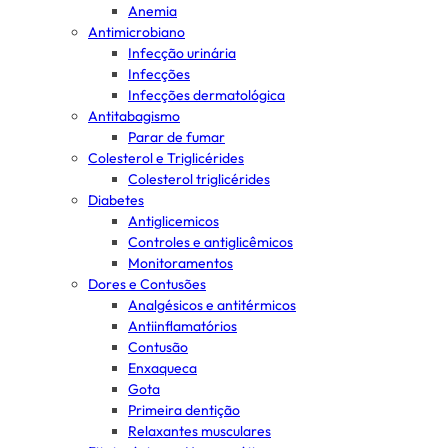
Anemia
Antimicrobiano
Infecção urinária
Infecções
Infecções dermatológica
Antitabagismo
Parar de fumar
Colesterol e Triglicérides
Colesterol triglicérides
Diabetes
Antiglicemicos
Controles e antiglicêmicos
Monitoramentos
Dores e Contusões
Analgésicos e antitérmicos
Antiinflamatórios
Contusão
Enxaqueca
Gota
Primeira dentição
Relaxantes musculares