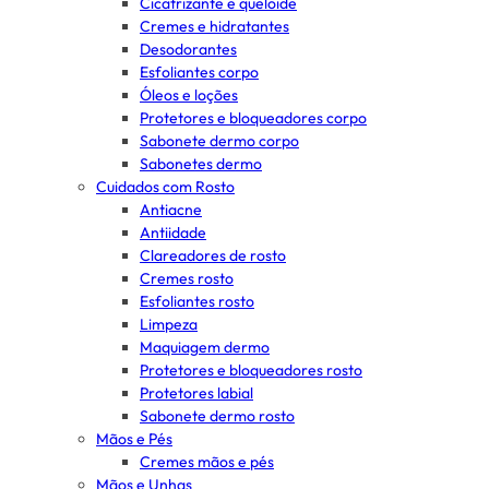
Cicatrizante e queloide
Cremes e hidratantes
Desodorantes
Esfoliantes corpo
Óleos e loções
Protetores e bloqueadores corpo
Sabonete dermo corpo
Sabonetes dermo
Cuidados com Rosto
Antiacne
Antiidade
Clareadores de rosto
Cremes rosto
Esfoliantes rosto
Limpeza
Maquiagem dermo
Protetores e bloqueadores rosto
Protetores labial
Sabonete dermo rosto
Mãos e Pés
Cremes mãos e pés
Mãos e Unhas