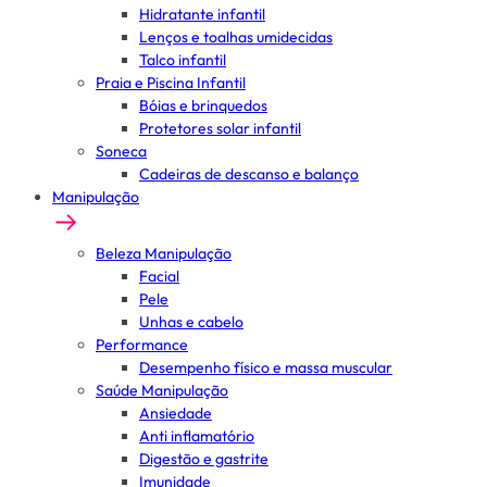
Hidratante infantil
Lenços e toalhas umidecidas
Talco infantil
Praia e Piscina Infantil
Bóias e brinquedos
Protetores solar infantil
Soneca
Cadeiras de descanso e balanço
Manipulação
Beleza Manipulação
Facial
Pele
Unhas e cabelo
Performance
Desempenho físico e massa muscular
Saúde Manipulação
Ansiedade
Anti inflamatório
Digestão e gastrite
Imunidade