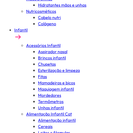
Hidratantes mãos e unhas
Nutricosméticos
Cabelo nutri
Colágeno
Infantil
Acessórios Infantil
Aspirador nasal
Brincos infantil
Chupetas
Esterilização e limpeza
Fitas
Mamadeiras e bicos
Maquiagem infantil
Mordedores
Termômetros
Unhas infantil
Alimentação Infantil Cat
Alimentação infantil
Cereais
Leites e fórmulas