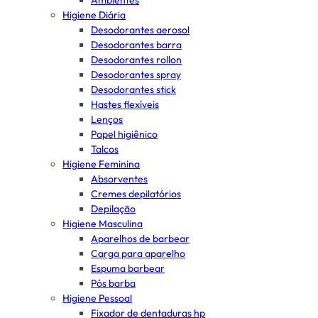
Ambientes
Higiene Diária
Desodorantes aerosol
Desodorantes barra
Desodorantes rollon
Desodorantes spray
Desodorantes stick
Hastes flexíveis
Lenços
Papel higiênico
Talcos
Higiene Feminina
Absorventes
Cremes depilatórios
Depilação
Higiene Masculina
Aparelhos de barbear
Carga para aparelho
Espuma barbear
Pós barba
Higiene Pessoal
Fixador de dentaduras hp