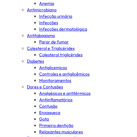
Anemia
Antimicrobiano
Infecção urinária
Infecções
Infecções dermatológica
Antitabagismo
Parar de fumar
Colesterol e Triglicérides
Colesterol triglicérides
Diabetes
Antiglicemicos
Controles e antiglicêmicos
Monitoramentos
Dores e Contusões
Analgésicos e antitérmicos
Antiinflamatórios
Contusão
Enxaqueca
Gota
Primeira dentição
Relaxantes musculares