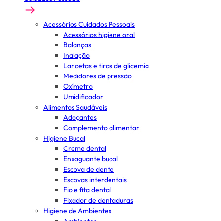
Acessórios Cuidados Pessoais
Acessórios higiene oral
Balanças
Inalação
Lancetas e tiras de glicemia
Medidores de pressão
Oxímetro
Umidificador
Alimentos Saudáveis
Adoçantes
Complemento alimentar
Higiene Bucal
Creme dental
Enxaguante bucal
Escova de dente
Escovas interdentais
Fio e fita dental
Fixador de dentaduras
Higiene de Ambientes