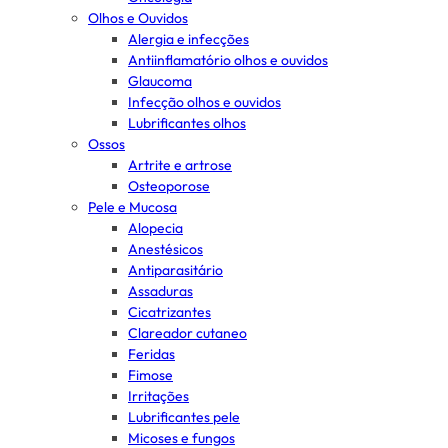
Olhos e Ouvidos
Alergia e infecções
Antiinflamatório olhos e ouvidos
Glaucoma
Infecção olhos e ouvidos
Lubrificantes olhos
Ossos
Artrite e artrose
Osteoporose
Pele e Mucosa
Alopecia
Anestésicos
Antiparasitário
Assaduras
Cicatrizantes
Clareador cutaneo
Feridas
Fimose
Irritações
Lubrificantes pele
Micoses e fungos