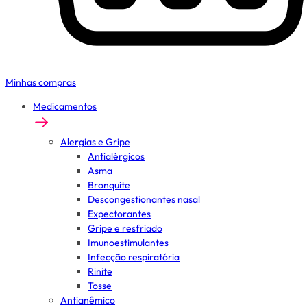
Minhas compras
Medicamentos
Alergias e Gripe
Antialérgicos
Asma
Bronquite
Descongestionantes nasal
Expectorantes
Gripe e resfriado
Imunoestimulantes
Infecção respiratória
Rinite
Tosse
Antianêmico