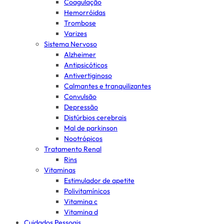
Coagulação
Hemorróidas
Trombose
Varizes
Sistema Nervoso
Alzheimer
Antipsicóticos
Antivertiginoso
Calmantes e tranquilizantes
Convulsão
Depressão
Distúrbios cerebrais
Mal de parkinson
Nootrópicos
Tratamento Renal
Rins
Vitaminas
Estimulador de apetite
Polivitamínicos
Vitamina c
Vitamina d
Cuidados Pessoais