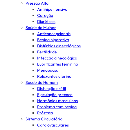
Pressão Alta
Antihipertensivo
Coração
Diuréticos
Saúde da Mulher
Anticoncepcionais
Bexiga hiperativa
Distúrbios ginecológicos
Fertilidade
Infecção ginecológica
Lubrificantes feminino
Menopausa
Relaxantes uterino
Saúde do Homem
Disfunção erétil
Ejaculação precoce
Hormônios masculinos
Problema com bexiga
Próstata
Sistema Circulatório
Cardiovasculares