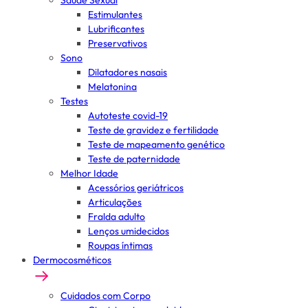
Saúde Sexual
Estimulantes
Lubrificantes
Preservativos
Sono
Dilatadores nasais
Melatonina
Testes
Autoteste covid-19
Teste de gravidez e fertilidade
Teste de mapeamento genético
Teste de paternidade
Melhor Idade
Acessórios geriátricos
Articulações
Fralda adulto
Lenços umidecidos
Roupas íntimas
Dermocosméticos
Cuidados com Corpo