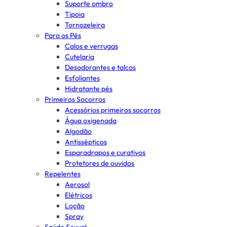
Suporte ombro
Tipoia
Tornozeleira
Para os Pés
Calos e verrugas
Cutelaria
Desodorantes e talcos
Esfoliantes
Hidratante pés
Primeiros Socorros
Acessórios primeiros socorros
Água oxigenada
Algodão
Antissépticos
Esparadrapos e curativos
Protetores de ouvidos
Repelentes
Aerosol
Elétricos
Loção
Spray