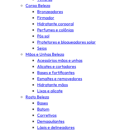
Corpo Beleza
Bronzeadores
Firmador
Hidratante corporal
Perfumes e colônias
Pós sol
Protetores e bloqueadores solar
Seios
Mãos e Unhas Beleza
Acessórios mãos e unhas
Alicates e cortadores
Bases e fortificantes
Esmaltes e removedores
Hidratante mãos
Lixas e alicate
Rosto Beleza
Bases
Batom
Corretivos
Demaquilantes
Lápis e delineadores