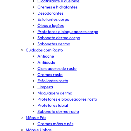
Cicatrizante e queloide
Cremes e hidratantes
Desodorantes
Esfoliantes corpo
Óleos e loções
Protetores e bloqueadores corpo
Sabonete dermo corpo
Sabonetes dermo
Cuidados com Rosto
Antiacne
Antiidade
Clareadores de rosto
Cremes rosto
Esfoliantes rosto
Limpeza
Maquiagem dermo
Protetores e bloqueadores rosto
Protetores labial
Sabonete dermo rosto
Mãos e Pés
Cremes mãos e pés
Mãos e Unhas