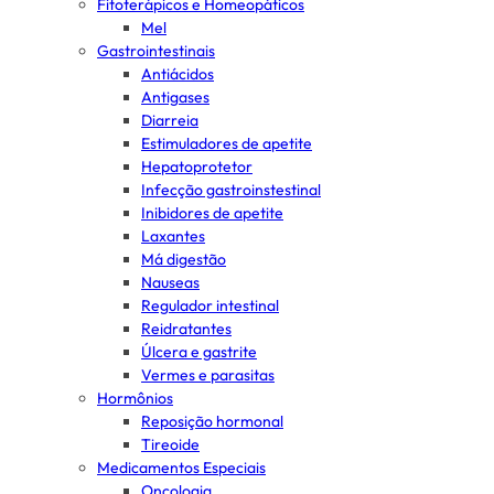
Fitoterápicos e Homeopáticos
Mel
Gastrointestinais
Antiácidos
Antigases
Diarreia
Estimuladores de apetite
Hepatoprotetor
Infecção gastroinstestinal
Inibidores de apetite
Laxantes
Má digestão
Nauseas
Regulador intestinal
Reidratantes
Úlcera e gastrite
Vermes e parasitas
Hormônios
Reposição hormonal
Tireoide
Medicamentos Especiais
Oncologia