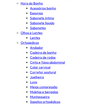
Hora do Banho
Acessórios banho
Esponjas
Sabonete íntimo
Sabonete líquido
Sabonetes
Olhos e Lentes
Lentes
Ortopedicos
Andador
Cadeira de banho
Cadeira de rodas
Cinta e faixa abdominal
Colar cervical
Corretor postural
Joelheira
Luva
Meias compressão
Muletas e bengalas
Munhequeira
Sapatos ortopédicos