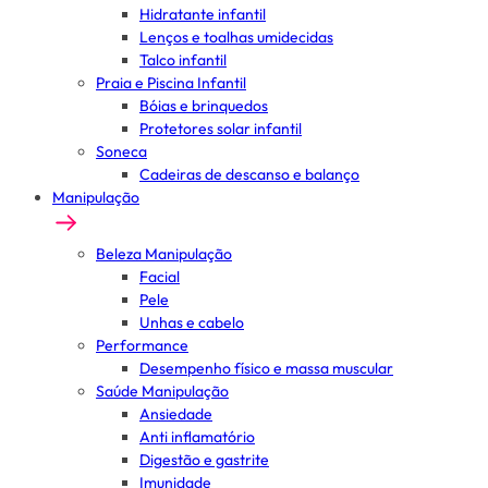
Hidratante infantil
Lenços e toalhas umidecidas
Talco infantil
Praia e Piscina Infantil
Bóias e brinquedos
Protetores solar infantil
Soneca
Cadeiras de descanso e balanço
Manipulação
Beleza Manipulação
Facial
Pele
Unhas e cabelo
Performance
Desempenho físico e massa muscular
Saúde Manipulação
Ansiedade
Anti inflamatório
Digestão e gastrite
Imunidade