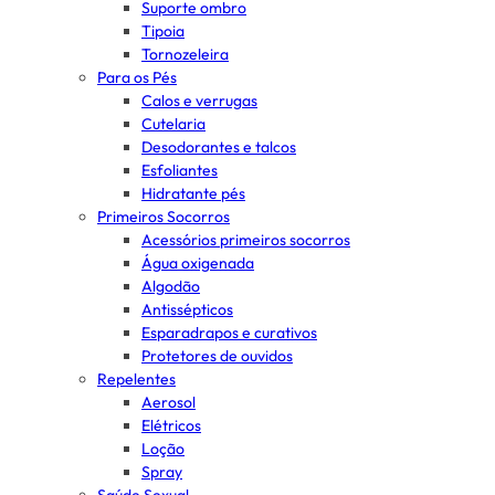
Suporte ombro
Tipoia
Tornozeleira
Para os Pés
Calos e verrugas
Cutelaria
Desodorantes e talcos
Esfoliantes
Hidratante pés
Primeiros Socorros
Acessórios primeiros socorros
Água oxigenada
Algodão
Antissépticos
Esparadrapos e curativos
Protetores de ouvidos
Repelentes
Aerosol
Elétricos
Loção
Spray