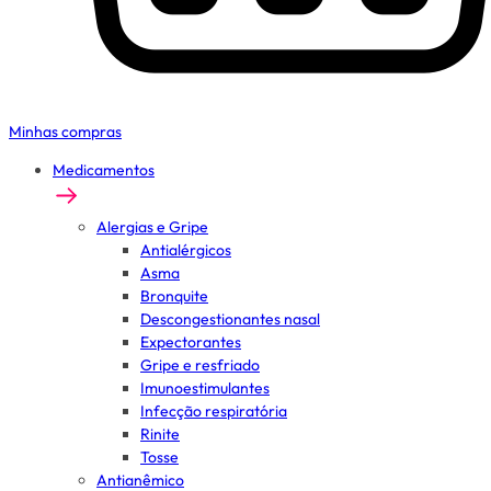
Minhas compras
Medicamentos
Alergias e Gripe
Antialérgicos
Asma
Bronquite
Descongestionantes nasal
Expectorantes
Gripe e resfriado
Imunoestimulantes
Infecção respiratória
Rinite
Tosse
Antianêmico