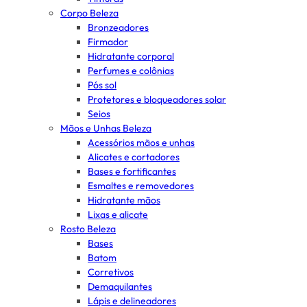
Corpo Beleza
Bronzeadores
Firmador
Hidratante corporal
Perfumes e colônias
Pós sol
Protetores e bloqueadores solar
Seios
Mãos e Unhas Beleza
Acessórios mãos e unhas
Alicates e cortadores
Bases e fortificantes
Esmaltes e removedores
Hidratante mãos
Lixas e alicate
Rosto Beleza
Bases
Batom
Corretivos
Demaquilantes
Lápis e delineadores