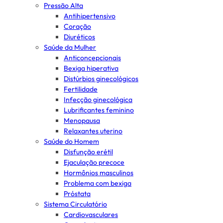
Pressão Alta
Antihipertensivo
Coração
Diuréticos
Saúde da Mulher
Anticoncepcionais
Bexiga hiperativa
Distúrbios ginecológicos
Fertilidade
Infecção ginecológica
Lubrificantes feminino
Menopausa
Relaxantes uterino
Saúde do Homem
Disfunção erétil
Ejaculação precoce
Hormônios masculinos
Problema com bexiga
Próstata
Sistema Circulatório
Cardiovasculares