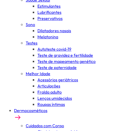
Saúde Sexual
Estimulantes
Lubrificantes
Preservativos
Sono
Dilatadores nasais
Melatonina
Testes
Autoteste covid-19
Teste de gravidez e fertilidade
Teste de mapeamento genético
Teste de paternidade
Melhor Idade
Acessórios geriátricos
Articulações
Fralda adulto
Lenços umidecidos
Roupas íntimas
Dermocosméticos
Cuidados com Corpo