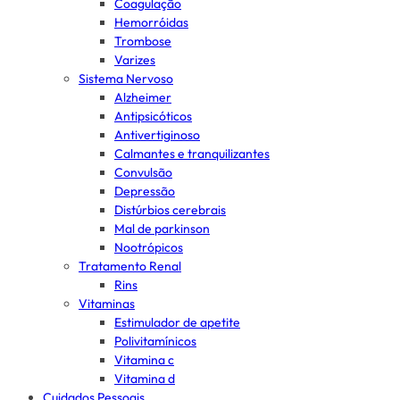
Coagulação
Hemorróidas
Trombose
Varizes
Sistema Nervoso
Alzheimer
Antipsicóticos
Antivertiginoso
Calmantes e tranquilizantes
Convulsão
Depressão
Distúrbios cerebrais
Mal de parkinson
Nootrópicos
Tratamento Renal
Rins
Vitaminas
Estimulador de apetite
Polivitamínicos
Vitamina c
Vitamina d
Cuidados Pessoais