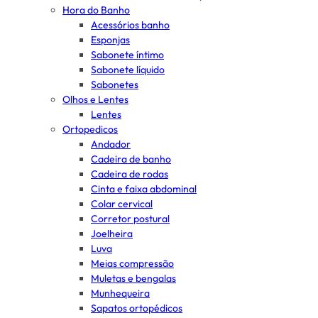
Hora do Banho
Acessórios banho
Esponjas
Sabonete íntimo
Sabonete líquido
Sabonetes
Olhos e Lentes
Lentes
Ortopedicos
Andador
Cadeira de banho
Cadeira de rodas
Cinta e faixa abdominal
Colar cervical
Corretor postural
Joelheira
Luva
Meias compressão
Muletas e bengalas
Munhequeira
Sapatos ortopédicos