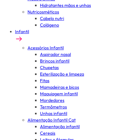
Hidratantes mãos e unhas
Nutricosméticos
Cabelo nutri
Colágeno
Infantil
Acessórios Infantil
Aspirador nasal
Brincos infantil
Chupetas
Esterilização e limpeza
Fitas
Mamadeiras e bicos
Maquiagem infantil
Mordedores
Termômetros
Unhas infantil
Alimentação Infantil Cat
Alimentação infantil
Cereais
Leites e fórmulas