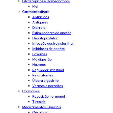
Fitoterápicos e Homeopáticos
Mel
Gastrointestinais
Antiácidos
Antigases
Diarreia
Estimuladores de apetite
Hepatoprotetor
Infecção gastroinstestinal
Inibidores de apetite
Laxantes
Má digestão
Nauseas
Regulador intestinal
Reidratantes
Úlcera e gastrite
Vermes e parasitas
Hormônios
Reposição hormonal
Tireoide
Medicamentos Especiais
Oncologia