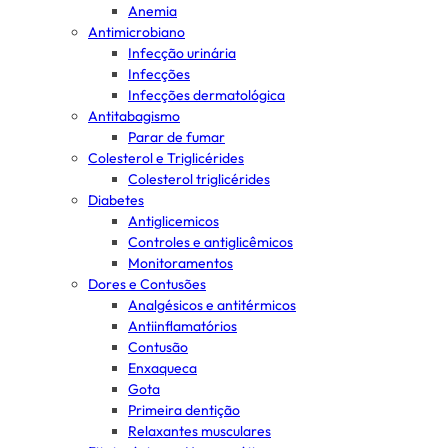
Anemia
Antimicrobiano
Infecção urinária
Infecções
Infecções dermatológica
Antitabagismo
Parar de fumar
Colesterol e Triglicérides
Colesterol triglicérides
Diabetes
Antiglicemicos
Controles e antiglicêmicos
Monitoramentos
Dores e Contusões
Analgésicos e antitérmicos
Antiinflamatórios
Contusão
Enxaqueca
Gota
Primeira dentição
Relaxantes musculares