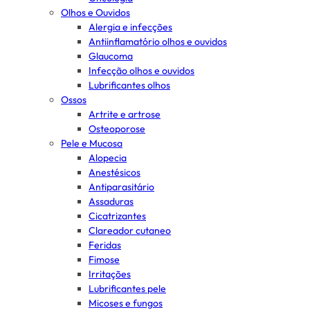
Olhos e Ouvidos
Alergia e infecções
Antiinflamatório olhos e ouvidos
Glaucoma
Infecção olhos e ouvidos
Lubrificantes olhos
Ossos
Artrite e artrose
Osteoporose
Pele e Mucosa
Alopecia
Anestésicos
Antiparasitário
Assaduras
Cicatrizantes
Clareador cutaneo
Feridas
Fimose
Irritações
Lubrificantes pele
Micoses e fungos