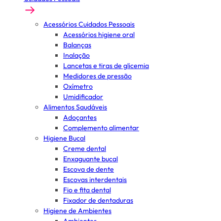
Acessórios Cuidados Pessoais
Acessórios higiene oral
Balanças
Inalação
Lancetas e tiras de glicemia
Medidores de pressão
Oxímetro
Umidificador
Alimentos Saudáveis
Adoçantes
Complemento alimentar
Higiene Bucal
Creme dental
Enxaguante bucal
Escova de dente
Escovas interdentais
Fio e fita dental
Fixador de dentaduras
Higiene de Ambientes