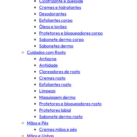
Cicatrizante e queloide
Cremes e hidratantes
Desodorantes
Esfoliantes corpo
Óleos e loções
Protetores e bloqueadores corpo
Sabonete dermo corpo
Sabonetes dermo
Cuidados com Rosto
Antiacne
Antiidade
Clareadores de rosto
Cremes rosto
Esfoliantes rosto
Limpeza
Maquiagem dermo
Protetores e bloqueadores rosto
Protetores labial
Sabonete dermo rosto
Mãos e Pés
Cremes mãos e pés
Mãos e Unhas