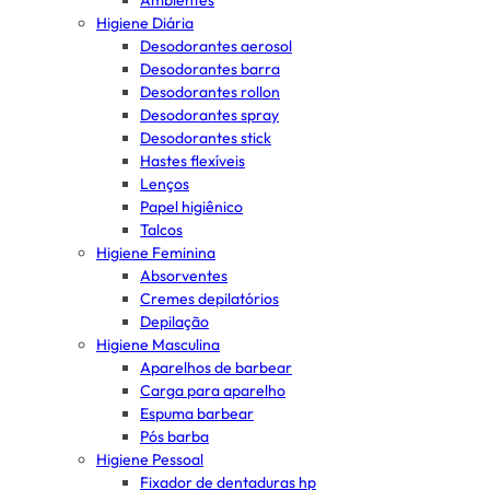
Ambientes
Higiene Diária
Desodorantes aerosol
Desodorantes barra
Desodorantes rollon
Desodorantes spray
Desodorantes stick
Hastes flexíveis
Lenços
Papel higiênico
Talcos
Higiene Feminina
Absorventes
Cremes depilatórios
Depilação
Higiene Masculina
Aparelhos de barbear
Carga para aparelho
Espuma barbear
Pós barba
Higiene Pessoal
Fixador de dentaduras hp