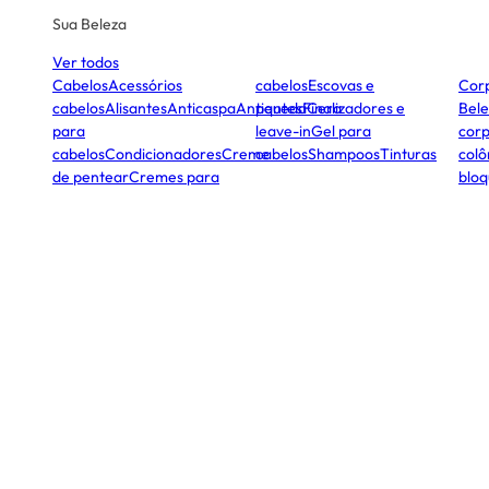
Sua Beleza
Ver todos
Cabelos
Acessórios
cabelos
Escovas e
Cor
cabelos
Alisantes
Anticaspa
Antiqueda
pentes
Finalizadores e
Cera
Bele
para
leave-in
Gel para
corp
cabelos
Condicionadores
Creme
cabelos
Shampoos
Tinturas
colô
de pentear
Cremes para
bloq