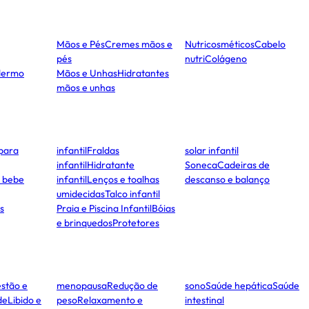
Mãos e Pés
Cremes mãos e
Nutricosméticos
Cabelo
pés
nutri
Colágeno
dermo
Mãos e Unhas
Hidratantes
mãos e unhas
para
infantil
Fraldas
solar infantil
infantil
Hidratante
Soneca
Cadeiras de
e bebe
infantil
Lenços e toalhas
descanso e balanço
umidecidas
Talco infantil
s
Praia e Piscina Infantil
Bóias
e brinquedos
Protetores
stão e
menopausa
Redução de
sono
Saúde hepática
Saúde
de
Libido e
peso
Relaxamento e
intestinal