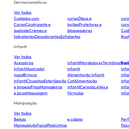
Dermocosméticos
Ver todos
Cuidados com
corpo
Óleos e
cor
Corpo
Cicatrizante e
loções
Protetores e
cor
queloide
Cremes e
bloqueadores
Cui
hidratantes
Desodorantes
Esfoliantes
Ros
Infantil
Ver todos
Acessórios
infantil
Mordedores
Termômetros
Ban
Infantil
Aspirador
infantil
Infa
nasal
Brincos
Alimentação Infantil
infan
infantil
Chupetas
Esterilização
Cat
Alimentação
infan
e limpeza
Fitas
Mamadeiras
infantil
Cereais
Leites e
infan
e bicos
Maquiagem
fórmulas
infan
Manipulação
Ver todos
Beleza
e cabelo
Per
Manipulação
Facial
Pele
Unhas
físi