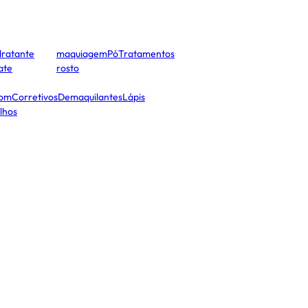
dratante
maquiagem
Pó
Tratamentos
cate
rosto
tom
Corretivos
Demaquilantes
Lápis
lhos