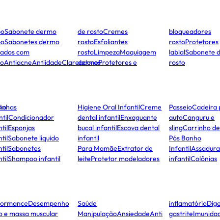
po
Sabonete dermo
de rosto
Cremes
bloqueadores
po
Sabonetes dermo
rosto
Esfoliantes
rosto
Protetores
dados com
rosto
Limpeza
Maquiagem
labial
Sabonete 
to
Antiacne
Antiidade
Clareadores
dermo
Protetores e
rosto
ho
Unhas
Higiene Oral Infantil
Creme
Passeio
Cadeira 
ntil
Condicionador
dental infantil
Enxaguante
auto
Canguru e
til
Esponjas
bucal infantil
Escova dental
sling
Carrinho d
til
Sabonete líquido
infantil
Pós Banho
til
Sabonetes
Para Mamãe
Extrator de
Infantil
Assadura
til
Shampoo infantil
leite
Protetor modeladores
infantil
Colônias
formance
Desempenho
Saúde
inflamatório
Dige
co e massa muscular
Manipulação
Ansiedade
Anti
gastrite
Imunida