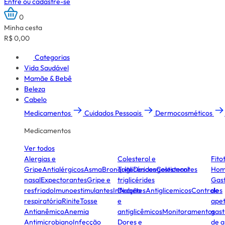
Entre ou cadastre-se
0
Minha cesta
R$ 0,00
Categorias
Vida Saudável
Mamãe & Bebê
Beleza
Cabelo
Medicamentos
Cuidados Pessoais
Dermocosméticos
Medicamentos
Ver todos
Alergias e
Colesterol e
Fito
Gripe
Antialérgicos
Asma
Bronquite
Triglicérides
Descongestionantes
Colesterol
Hom
nasal
Expectorantes
Gripe e
triglicérides
Gast
resfriado
Imunoestimulantes
Infecção
Diabetes
Antiglicemicos
Controles
de
respiratória
Rinite
Tosse
e
apet
Antianêmico
Anemia
antiglicêmicos
Monitoramentos
gast
Antimicrobiano
Infecção
Dores e
de a