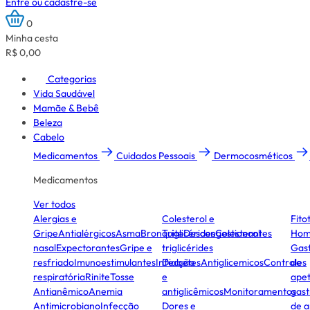
Entre ou cadastre-se
0
Minha cesta
R$ 0,00
Categorias
Vida Saudável
Mamãe & Bebê
Beleza
Cabelo
Medicamentos
Cuidados Pessoais
Dermocosméticos
Medicamentos
Ver todos
Alergias e
Colesterol e
Fito
Gripe
Antialérgicos
Asma
Bronquite
Triglicérides
Descongestionantes
Colesterol
Hom
nasal
Expectorantes
Gripe e
triglicérides
Gast
resfriado
Imunoestimulantes
Infecção
Diabetes
Antiglicemicos
Controles
de
respiratória
Rinite
Tosse
e
apet
Antianêmico
Anemia
antiglicêmicos
Monitoramentos
gast
Antimicrobiano
Infecção
Dores e
de a