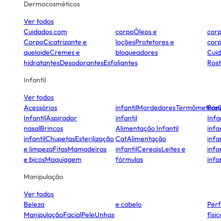
Dermocosméticos
Ver todos
Cuidados com
corpo
Óleos e
cor
Corpo
Cicatrizante e
loções
Protetores e
cor
queloide
Cremes e
bloqueadores
Cui
hidratantes
Desodorantes
Esfoliantes
Ros
Infantil
Ver todos
Acessórios
infantil
Mordedores
Termômetros
Ban
Infantil
Aspirador
infantil
Infa
nasal
Brincos
Alimentação Infantil
infan
infantil
Chupetas
Esterilização
Cat
Alimentação
infan
e limpeza
Fitas
Mamadeiras
infantil
Cereais
Leites e
infan
e bicos
Maquiagem
fórmulas
infan
Manipulação
Ver todos
Beleza
e cabelo
Per
Manipulação
Facial
Pele
Unhas
físi