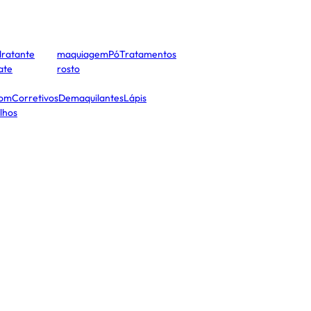
dratante
maquiagem
Pó
Tratamentos
cate
rosto
tom
Corretivos
Demaquilantes
Lápis
lhos