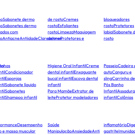
po
Sabonete dermo
de rosto
Cremes
bloqueadores
po
Sabonetes dermo
rosto
Esfoliantes
rosto
Protetores
dados com
rosto
Limpeza
Maquiagem
labial
Sabonete 
to
Antiacne
Antiidade
Clareadores
dermo
Protetores e
rosto
ho
Unhas
Higiene Oral Infantil
Creme
Passeio
Cadeira 
ntil
Condicionador
dental infantil
Enxaguante
auto
Canguru e
til
Esponjas
bucal infantil
Escova dental
sling
Carrinho d
til
Sabonete líquido
infantil
Pós Banho
til
Sabonetes
Para Mamãe
Extrator de
Infantil
Assadura
til
Shampoo infantil
leite
Protetor modeladores
infantil
Colônias
formance
Desempenho
Saúde
inflamatório
Dige
co e massa muscular
Manipulação
Ansiedade
Anti
gastrite
Imunida