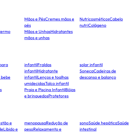
Mãos e Pés
Cremes mãos e
Nutricosméticos
Cabelo
pés
nutri
Colágeno
dermo
Mãos e Unhas
Hidratantes
mãos e unhas
para
infantil
Fraldas
solar infantil
infantil
Hidratante
Soneca
Cadeiras de
e bebe
infantil
Lenços e toalhas
descanso e balanço
umidecidas
Talco infantil
s
Praia e Piscina Infantil
Bóias
e brinquedos
Protetores
stão e
menopausa
Redução de
sono
Saúde hepática
Saúde
de
Libido e
peso
Relaxamento e
intestinal