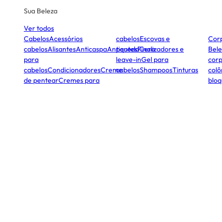
Sua Beleza
Ver todos
Cabelos
Acessórios
cabelos
Escovas e
Cor
cabelos
Alisantes
Anticaspa
Antiqueda
pentes
Finalizadores e
Cera
Bele
para
leave-in
Gel para
corp
cabelos
Condicionadores
Creme
cabelos
Shampoos
Tinturas
colô
de pentear
Cremes para
bloq