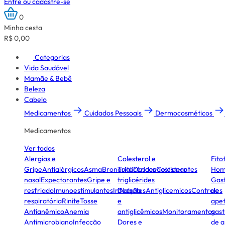
Entre ou cadastre-se
0
Minha cesta
R$ 0,00
Categorias
Vida Saudável
Mamãe & Bebê
Beleza
Cabelo
Medicamentos
Cuidados Pessoais
Dermocosméticos
Medicamentos
Ver todos
Alergias e
Colesterol e
Fito
Gripe
Antialérgicos
Asma
Bronquite
Triglicérides
Descongestionantes
Colesterol
Hom
nasal
Expectorantes
Gripe e
triglicérides
Gast
resfriado
Imunoestimulantes
Infecção
Diabetes
Antiglicemicos
Controles
de
respiratória
Rinite
Tosse
e
apet
Antianêmico
Anemia
antiglicêmicos
Monitoramentos
gast
Antimicrobiano
Infecção
Dores e
de a