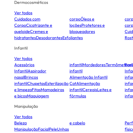
Dermocosméticos
Ver todos
Cuidados com
corpo
Óleos e
cor
Corpo
Cicatrizante e
loções
Protetores e
cor
queloide
Cremes e
bloqueadores
Cui
hidratantes
Desodorantes
Esfoliantes
Ros
Infantil
Ver todos
Acessórios
infantil
Mordedores
Termômetros
Ban
Infantil
Aspirador
infantil
Infa
nasal
Brincos
Alimentação Infantil
infan
infantil
Chupetas
Esterilização
Cat
Alimentação
infan
e limpeza
Fitas
Mamadeiras
infantil
Cereais
Leites e
infan
e bicos
Maquiagem
fórmulas
infan
Manipulação
Ver todos
Beleza
e cabelo
Per
Manipulação
Facial
Pele
Unhas
físi