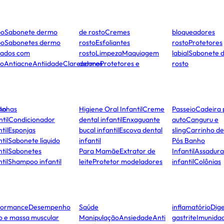
po
Sabonete dermo
de rosto
Cremes
bloqueadores
po
Sabonetes dermo
rosto
Esfoliantes
rosto
Protetores
dados com
rosto
Limpeza
Maquiagem
labial
Sabonete 
to
Antiacne
Antiidade
Clareadores
dermo
Protetores e
rosto
ho
Unhas
Higiene Oral Infantil
Creme
Passeio
Cadeira 
ntil
Condicionador
dental infantil
Enxaguante
auto
Canguru e
til
Esponjas
bucal infantil
Escova dental
sling
Carrinho d
til
Sabonete líquido
infantil
Pós Banho
til
Sabonetes
Para Mamãe
Extrator de
Infantil
Assadura
til
Shampoo infantil
leite
Protetor modeladores
infantil
Colônias
formance
Desempenho
Saúde
inflamatório
Dige
co e massa muscular
Manipulação
Ansiedade
Anti
gastrite
Imunida