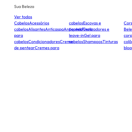
Sua Beleza
Ver todos
Cabelos
Acessórios
cabelos
Escovas e
Cor
cabelos
Alisantes
Anticaspa
Antiqueda
pentes
Finalizadores e
Cera
Bele
para
leave-in
Gel para
corp
cabelos
Condicionadores
Creme
cabelos
Shampoos
Tinturas
colô
de pentear
Cremes para
bloq