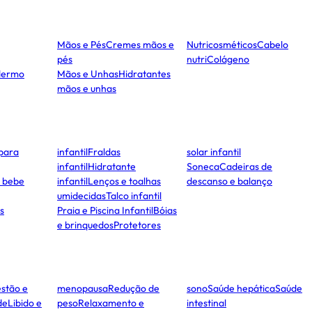
Mãos e Pés
Cremes mãos e
Nutricosméticos
Cabelo
pés
nutri
Colágeno
dermo
Mãos e Unhas
Hidratantes
mãos e unhas
para
infantil
Fraldas
solar infantil
infantil
Hidratante
Soneca
Cadeiras de
e bebe
infantil
Lenços e toalhas
descanso e balanço
umidecidas
Talco infantil
s
Praia e Piscina Infantil
Bóias
e brinquedos
Protetores
stão e
menopausa
Redução de
sono
Saúde hepática
Saúde
de
Libido e
peso
Relaxamento e
intestinal