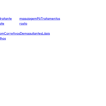
dratante
maquiagem
Pó
Tratamentos
cate
rosto
tom
Corretivos
Demaquilantes
Lápis
lhos