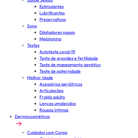
Saúde Sexual
Estimulantes
Lubrificantes
Preservativos
Sono
Dilatadores nasais
Melatonina
Testes
Autoteste covid-19
Teste de gravidez e fertilidade
Teste de mapeamento genético
Teste de paternidade
Melhor Idade
Acessórios geriátricos
Articulações
Fralda adulto
Lenços umidecidos
Roupas íntimas
Dermocosméticos
Cuidados com Corpo