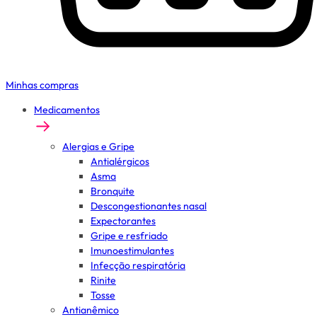
Minhas compras
Medicamentos
Alergias e Gripe
Antialérgicos
Asma
Bronquite
Descongestionantes nasal
Expectorantes
Gripe e resfriado
Imunoestimulantes
Infecção respiratória
Rinite
Tosse
Antianêmico