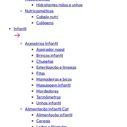
Hidratantes mãos e unhas
Nutricosméticos
Cabelo nutri
Colágeno
Infantil
Acessórios Infantil
Aspirador nasal
Brincos infantil
Chupetas
Esterilização e limpeza
Fitas
Mamadeiras e bicos
Maquiagem infantil
Mordedores
Termômetros
Unhas infantil
Alimentação Infantil Cat
Alimentação infantil
Cereais
Leites e fórmulas