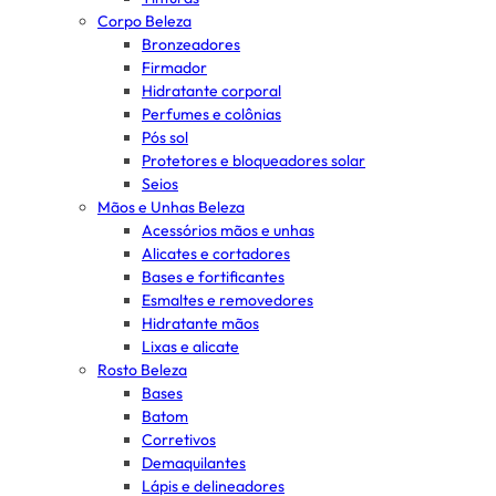
Corpo Beleza
Bronzeadores
Firmador
Hidratante corporal
Perfumes e colônias
Pós sol
Protetores e bloqueadores solar
Seios
Mãos e Unhas Beleza
Acessórios mãos e unhas
Alicates e cortadores
Bases e fortificantes
Esmaltes e removedores
Hidratante mãos
Lixas e alicate
Rosto Beleza
Bases
Batom
Corretivos
Demaquilantes
Lápis e delineadores