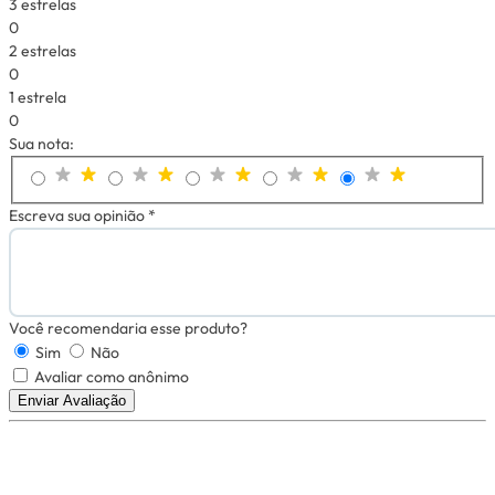
3 estrelas
0
2 estrelas
0
1 estrela
0
Sua nota:
Escreva sua opinião *
Você recomendaria esse produto?
Sim
Não
Avaliar como anônimo
Enviar Avaliação