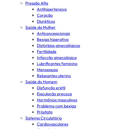
Pressão Alta
Antihipertensivo
Coração
Diuréticos
Saúde da Mulher
Anticoncepcionais
Bexiga hiperativa
Distúrbios ginecológicos
Fertilidade
Infecção ginecológica
Lubrificantes feminino
Menopausa
Relaxantes uterino
Saúde do Homem
Disfunção erétil
Ejaculação precoce
Hormônios masculinos
Problema com bexiga
Próstata
Sistema Circulatório
Cardiovasculares