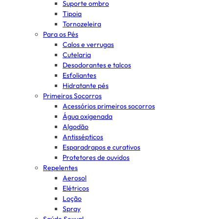
Suporte ombro
Tipoia
Tornozeleira
Para os Pés
Calos e verrugas
Cutelaria
Desodorantes e talcos
Esfoliantes
Hidratante pés
Primeiros Socorros
Acessórios primeiros socorros
Água oxigenada
Algodão
Antissépticos
Esparadrapos e curativos
Protetores de ouvidos
Repelentes
Aerosol
Elétricos
Loção
Spray