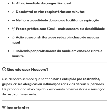
🌬
Alívio imediato da congestão nasal
💧
Desobstrui as vias respiratórias em minutos
🛌
Melhora a qualidade do sono ao facilitar a respiração
📦
Frasco prático com 30ml – mais economia e durabilidade
👃
Ação vasoconstritora que reduz o inchaço da mucosa
nasal
👨‍⚕️
Indicado por profissionais da saúde em casos de rinite e
sinusite
🕒 Quando usar Neosoro?
Use Neosoro sempre que sentir o
nariz entupido por resfriados,
gripes, crises alérgicas ou inflamações das vias aéreas superiores
.
Ele proporciona alívio rápido, devolvendo o bem-estar e a sensação
de respirar livremente.
🚨 Importante: