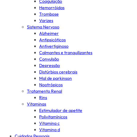
Coagulação
Hemorróidas
Trombose
Varizes
Sistema Nervoso
Alzheimer
Antipsicóticos
Antivertiginoso
Calmantes e tranquilizantes
Convulsão
Depressão
Distúrbios cerebrais
Mal de parkinson
Nootrópicos
Tratamento Renal
Rins
Vitaminas
Estimulador de apetite
Polivitamínicos
Vitamina c
Vitamina d
Cuidados Pessoais