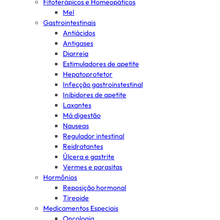
Fitoterápicos e Homeopáticos
Mel
Gastrointestinais
Antiácidos
Antigases
Diarreia
Estimuladores de apetite
Hepatoprotetor
Infecção gastroinstestinal
Inibidores de apetite
Laxantes
Má digestão
Nauseas
Regulador intestinal
Reidratantes
Úlcera e gastrite
Vermes e parasitas
Hormônios
Reposição hormonal
Tireoide
Medicamentos Especiais
Oncologia