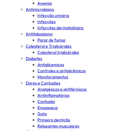
Anemia
Antimicrobiano
Infecção urinária
Infecções
Infecções dermatológica
Antitabagismo
Parar de fumar
Colesterol e Triglicérides
Colesterol triglicérides
Diabetes
Antiglicemicos
Controles e antiglicêmicos
Monitoramentos
Dores e Contusões
Analgésicos e antitérmicos
Antiinflamatórios
Contusão
Enxaqueca
Gota
Primeira dentição
Relaxantes musculares