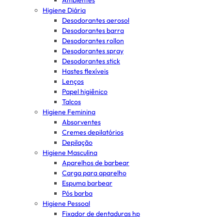
Ambientes
Higiene Diária
Desodorantes aerosol
Desodorantes barra
Desodorantes rollon
Desodorantes spray
Desodorantes stick
Hastes flexíveis
Lenços
Papel higiênico
Talcos
Higiene Feminina
Absorventes
Cremes depilatórios
Depilação
Higiene Masculina
Aparelhos de barbear
Carga para aparelho
Espuma barbear
Pós barba
Higiene Pessoal
Fixador de dentaduras hp