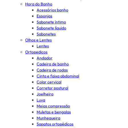
Hora do Banho
Acessórios banho
Esponjas
Sabonete íntimo
Sabonete líquido
Sabonetes
Olhos e Lentes
Lentes
Ortopedicos
Andador
Cadeira de banho
Cadeira de rodas
Cinta e faixa abdominal
Colar cervical
Corretor postural
Joelheira
Luva
Meias compressão
Muletas e bengalas
Munhequeira
Sapatos ortopédicos