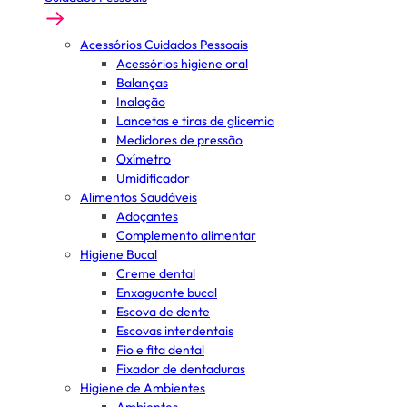
Acessórios Cuidados Pessoais
Acessórios higiene oral
Balanças
Inalação
Lancetas e tiras de glicemia
Medidores de pressão
Oxímetro
Umidificador
Alimentos Saudáveis
Adoçantes
Complemento alimentar
Higiene Bucal
Creme dental
Enxaguante bucal
Escova de dente
Escovas interdentais
Fio e fita dental
Fixador de dentaduras
Higiene de Ambientes