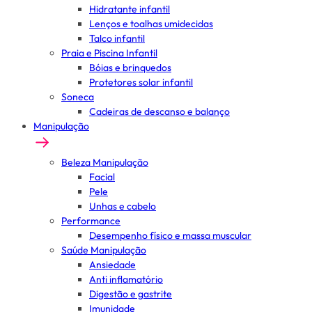
Hidratante infantil
Lenços e toalhas umidecidas
Talco infantil
Praia e Piscina Infantil
Bóias e brinquedos
Protetores solar infantil
Soneca
Cadeiras de descanso e balanço
Manipulação
Beleza Manipulação
Facial
Pele
Unhas e cabelo
Performance
Desempenho físico e massa muscular
Saúde Manipulação
Ansiedade
Anti inflamatório
Digestão e gastrite
Imunidade