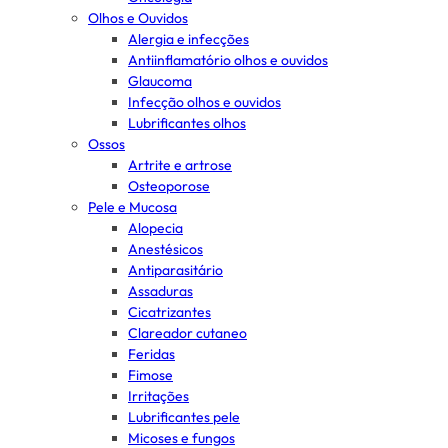
Olhos e Ouvidos
Alergia e infecções
Antiinflamatório olhos e ouvidos
Glaucoma
Infecção olhos e ouvidos
Lubrificantes olhos
Ossos
Artrite e artrose
Osteoporose
Pele e Mucosa
Alopecia
Anestésicos
Antiparasitário
Assaduras
Cicatrizantes
Clareador cutaneo
Feridas
Fimose
Irritações
Lubrificantes pele
Micoses e fungos