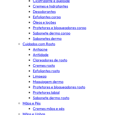
Cicatrizante e queloide
Cremes e hidratantes
Desodorantes
Esfoliantes corpo
Óleos e loções
Protetores e bloqueadores corpo
Sabonete dermo corpo
Sabonetes dermo
Cuidados com Rosto
Antiacne
Antiidade
Clareadores de rosto
Cremes rosto
Esfoliantes rosto
Limpeza
Maquiagem dermo
Protetores e bloqueadores rosto
Protetores labial
Sabonete dermo rosto
Mãos e Pés
Cremes mãos e pés
Mãos e Unhas