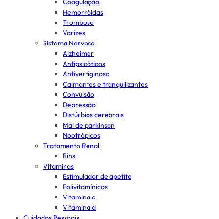
Coagulação
Hemorróidas
Trombose
Varizes
Sistema Nervoso
Alzheimer
Antipsicóticos
Antivertiginoso
Calmantes e tranquilizantes
Convulsão
Depressão
Distúrbios cerebrais
Mal de parkinson
Nootrópicos
Tratamento Renal
Rins
Vitaminas
Estimulador de apetite
Polivitamínicos
Vitamina c
Vitamina d
Cuidados Pessoais