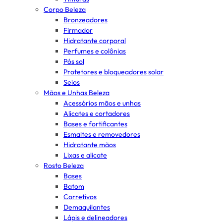
Corpo Beleza
Bronzeadores
Firmador
Hidratante corporal
Perfumes e colônias
Pós sol
Protetores e bloqueadores solar
Seios
Mãos e Unhas Beleza
Acessórios mãos e unhas
Alicates e cortadores
Bases e fortificantes
Esmaltes e removedores
Hidratante mãos
Lixas e alicate
Rosto Beleza
Bases
Batom
Corretivos
Demaquilantes
Lápis e delineadores