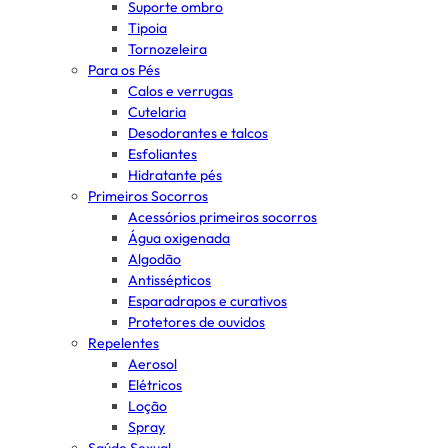
Suporte ombro
Tipoia
Tornozeleira
Para os Pés
Calos e verrugas
Cutelaria
Desodorantes e talcos
Esfoliantes
Hidratante pés
Primeiros Socorros
Acessórios primeiros socorros
Água oxigenada
Algodão
Antissépticos
Esparadrapos e curativos
Protetores de ouvidos
Repelentes
Aerosol
Elétricos
Loção
Spray