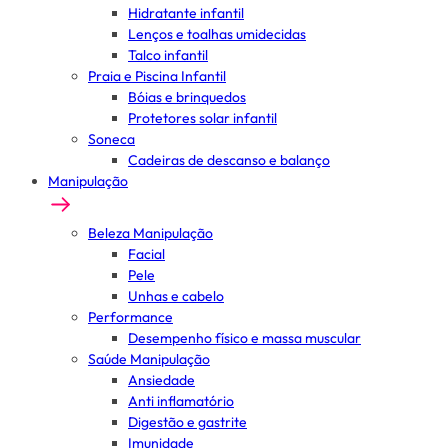
Hidratante infantil
Lenços e toalhas umidecidas
Talco infantil
Praia e Piscina Infantil
Bóias e brinquedos
Protetores solar infantil
Soneca
Cadeiras de descanso e balanço
Manipulação
Beleza Manipulação
Facial
Pele
Unhas e cabelo
Performance
Desempenho físico e massa muscular
Saúde Manipulação
Ansiedade
Anti inflamatório
Digestão e gastrite
Imunidade