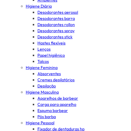
Ambientes
Higiene Diária
Desodorantes aerosol
Desodorantes barra
Desodorantes rollon
Desodorantes spray
Desodorantes stick
Hastes flexíveis
Lenços
Papel higiênico
Talcos
Higiene Feminina
Absorventes
Cremes depilatórios
Depilação
Higiene Masculina
Aparelhos de barbear
Carga para aparelho
Espuma barbear
Pós barba
Higiene Pessoal
Fixador de dentaduras hp