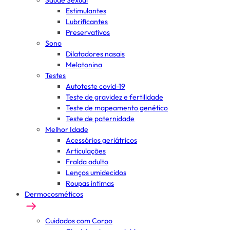
Saúde Sexual
Estimulantes
Lubrificantes
Preservativos
Sono
Dilatadores nasais
Melatonina
Testes
Autoteste covid-19
Teste de gravidez e fertilidade
Teste de mapeamento genético
Teste de paternidade
Melhor Idade
Acessórios geriátricos
Articulações
Fralda adulto
Lenços umidecidos
Roupas íntimas
Dermocosméticos
Cuidados com Corpo