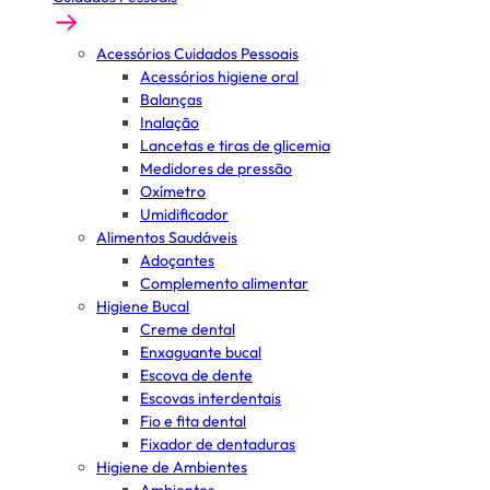
Acessórios Cuidados Pessoais
Acessórios higiene oral
Balanças
Inalação
Lancetas e tiras de glicemia
Medidores de pressão
Oxímetro
Umidificador
Alimentos Saudáveis
Adoçantes
Complemento alimentar
Higiene Bucal
Creme dental
Enxaguante bucal
Escova de dente
Escovas interdentais
Fio e fita dental
Fixador de dentaduras
Higiene de Ambientes