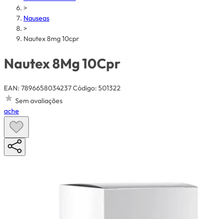
>
Nauseas
>
Nautex 8mg 10cpr
Nautex 8Mg 10Cpr
EAN: 7896658034237
Código: 501322
Sem avaliações
ache