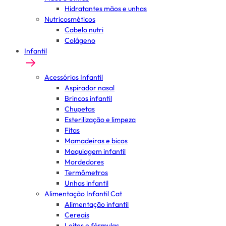
Hidratantes mãos e unhas
Nutricosméticos
Cabelo nutri
Colágeno
Infantil
Acessórios Infantil
Aspirador nasal
Brincos infantil
Chupetas
Esterilização e limpeza
Fitas
Mamadeiras e bicos
Maquiagem infantil
Mordedores
Termômetros
Unhas infantil
Alimentação Infantil Cat
Alimentação infantil
Cereais
Leites e fórmulas