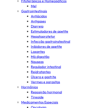
Fitoterápicos e Homeopáticos
Mel
Gastrointestinais
Antiácidos
Antigases
Diarreia
Estimuladores de apetite
Hepatoprotetor
Infecção gastroinstestinal
Inibidores de apetite
Laxantes
Má digestão
Nauseas
Regulador intestinal
Reidratantes
Úlcera e gastrite
Vermes e parasitas
Hormônios
Reposição hormonal
Tireoide
Medicamentos Especiais
Oncologia