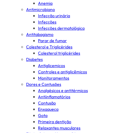
Anemia
Antimicrobiano
Infecção urinária
Infecções
Infecções dermatológica
Antitabagismo
Parar de fumar
Colesterol e Triglicérides
Colesterol triglicérides
Diabetes
Antiglicemicos
Controles e antiglicêmicos
Monitoramentos
Dores e Contusões
Analgésicos e antitérmicos
Antiinflamatórios
Contusão
Enxaqueca
Gota
Primeira dentição
Relaxantes musculares