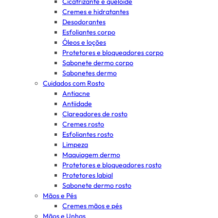
Cicatrizante e queloide
Cremes e hidratantes
Desodorantes
Esfoliantes corpo
Óleos e loções
Protetores e bloqueadores corpo
Sabonete dermo corpo
Sabonetes dermo
Cuidados com Rosto
Antiacne
Antiidade
Clareadores de rosto
Cremes rosto
Esfoliantes rosto
Limpeza
Maquiagem dermo
Protetores e bloqueadores rosto
Protetores labial
Sabonete dermo rosto
Mãos e Pés
Cremes mãos e pés
Mãos e Unhas