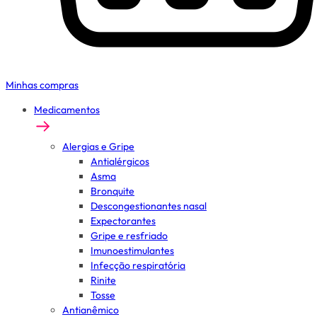
Minhas compras
Medicamentos
Alergias e Gripe
Antialérgicos
Asma
Bronquite
Descongestionantes nasal
Expectorantes
Gripe e resfriado
Imunoestimulantes
Infecção respiratória
Rinite
Tosse
Antianêmico