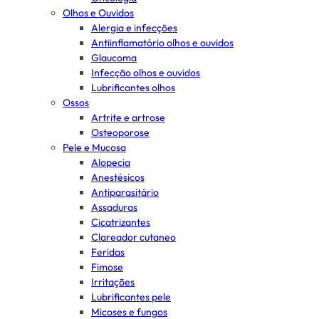
Olhos e Ouvidos
Alergia e infecções
Antiinflamatório olhos e ouvidos
Glaucoma
Infecção olhos e ouvidos
Lubrificantes olhos
Ossos
Artrite e artrose
Osteoporose
Pele e Mucosa
Alopecia
Anestésicos
Antiparasitário
Assaduras
Cicatrizantes
Clareador cutaneo
Feridas
Fimose
Irritações
Lubrificantes pele
Micoses e fungos