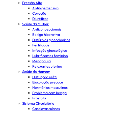
Pressão Alta
Antihipertensivo
Coração
Diuréticos
Saúde da Mulher
Anticoncepcionais
Bexiga hiperativa
Distúrbios ginecológicos
Fertilidade
Infecção ginecológica
Lubrificantes feminino
Menopausa
Relaxantes uterino
Saúde do Homem
Disfunção erétil
Ejaculação precoce
Hormônios masculinos
Problema com bexiga
Próstata
Sistema Circulatório
Cardiovasculares