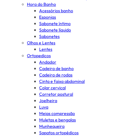
Hora do Banho
Acessórios banho
Esponjas
Sabonete íntimo
Sabonete líquido
Sabonetes
Olhos e Lentes
Lentes
Ortopedicos
Andador
Cadeira de banho
Cadeira de rodas
Cinta e faixa abdominal
Colar cervical
Corretor postural
Joelheira
Luva
Meias compressão
Muletas e bengalas
Munhequeira
Sapatos ortopédicos