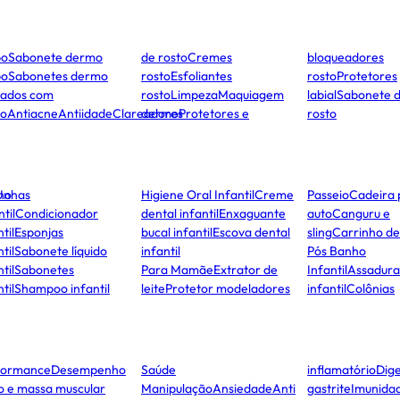
po
Sabonete dermo
de rosto
Cremes
bloqueadores
po
Sabonetes dermo
rosto
Esfoliantes
rosto
Protetores
dados com
rosto
Limpeza
Maquiagem
labial
Sabonete 
to
Antiacne
Antiidade
Clareadores
dermo
Protetores e
rosto
ho
Unhas
Higiene Oral Infantil
Creme
Passeio
Cadeira 
ntil
Condicionador
dental infantil
Enxaguante
auto
Canguru e
til
Esponjas
bucal infantil
Escova dental
sling
Carrinho d
til
Sabonete líquido
infantil
Pós Banho
til
Sabonetes
Para Mamãe
Extrator de
Infantil
Assadura
til
Shampoo infantil
leite
Protetor modeladores
infantil
Colônias
formance
Desempenho
Saúde
inflamatório
Dige
co e massa muscular
Manipulação
Ansiedade
Anti
gastrite
Imunida