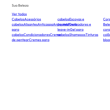
Sua Beleza
Ver todos
Cabelos
Acessórios
cabelos
Escovas e
Cor
cabelos
Alisantes
Anticaspa
Antiqueda
pentes
Finalizadores e
Cera
Bele
para
leave-in
Gel para
corp
cabelos
Condicionadores
Creme
cabelos
Shampoos
Tinturas
colô
de pentear
Cremes para
bloq