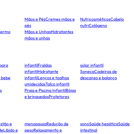
Mãos e Pés
Cremes mãos e
Nutricosméticos
Cabelo
pés
nutri
Colágeno
dermo
Mãos e Unhas
Hidratantes
mãos e unhas
para
infantil
Fraldas
solar infantil
infantil
Hidratante
Soneca
Cadeiras de
e bebe
infantil
Lenços e toalhas
descanso e balanço
umidecidas
Talco infantil
s
Praia e Piscina Infantil
Bóias
e brinquedos
Protetores
stão e
menopausa
Redução de
sono
Saúde hepática
Saúde
de
Libido e
peso
Relaxamento e
intestinal