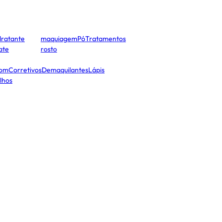
dratante
maquiagem
Pó
Tratamentos
cate
rosto
tom
Corretivos
Demaquilantes
Lápis
lhos