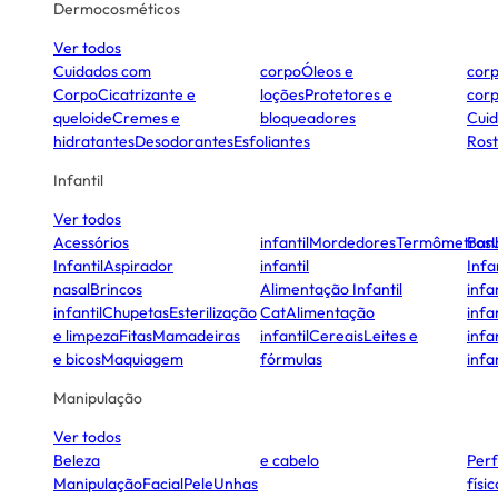
Dermocosméticos
Ver todos
Cuidados com
corpo
Óleos e
cor
Corpo
Cicatrizante e
loções
Protetores e
cor
queloide
Cremes e
bloqueadores
Cui
hidratantes
Desodorantes
Esfoliantes
Ros
Infantil
Ver todos
Acessórios
infantil
Mordedores
Termômetros
Ban
Infantil
Aspirador
infantil
Infa
nasal
Brincos
Alimentação Infantil
infan
infantil
Chupetas
Esterilização
Cat
Alimentação
infan
e limpeza
Fitas
Mamadeiras
infantil
Cereais
Leites e
infan
e bicos
Maquiagem
fórmulas
infan
Manipulação
Ver todos
Beleza
e cabelo
Per
Manipulação
Facial
Pele
Unhas
físi