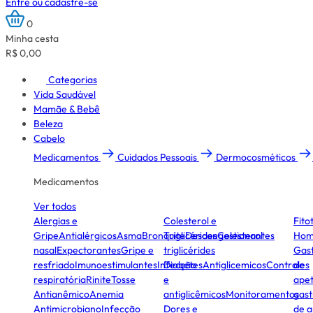
Entre ou cadastre-se
0
Minha cesta
R$ 0,00
Categorias
Vida Saudável
Mamãe & Bebê
Beleza
Cabelo
Medicamentos
Cuidados Pessoais
Dermocosméticos
Medicamentos
Ver todos
Alergias e
Colesterol e
Fito
Gripe
Antialérgicos
Asma
Bronquite
Triglicérides
Descongestionantes
Colesterol
Hom
nasal
Expectorantes
Gripe e
triglicérides
Gast
resfriado
Imunoestimulantes
Infecção
Diabetes
Antiglicemicos
Controles
de
respiratória
Rinite
Tosse
e
apet
Antianêmico
Anemia
antiglicêmicos
Monitoramentos
gast
Antimicrobiano
Infecção
Dores e
de a