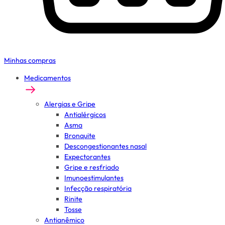
Minhas compras
Medicamentos
Alergias e Gripe
Antialérgicos
Asma
Bronquite
Descongestionantes nasal
Expectorantes
Gripe e resfriado
Imunoestimulantes
Infecção respiratória
Rinite
Tosse
Antianêmico