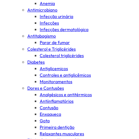
Anemia
Antimicrobiano
Infecção urinária
Infecções
Infecções dermatológica
Antitabagismo
Parar de fumar
Colesterol e Triglicérides
Colesterol triglicérides
Diabetes
Antiglicemicos
Controles e antiglicêmicos
Monitoramentos
Dores e Contusões
Analgésicos e antitérmicos
Antiinflamatórios
Contusão
Enxaqueca
Gota
Primeira dentição
Relaxantes musculares