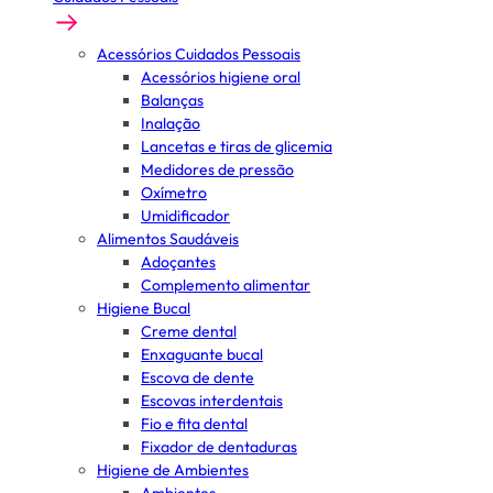
Acessórios Cuidados Pessoais
Acessórios higiene oral
Balanças
Inalação
Lancetas e tiras de glicemia
Medidores de pressão
Oxímetro
Umidificador
Alimentos Saudáveis
Adoçantes
Complemento alimentar
Higiene Bucal
Creme dental
Enxaguante bucal
Escova de dente
Escovas interdentais
Fio e fita dental
Fixador de dentaduras
Higiene de Ambientes