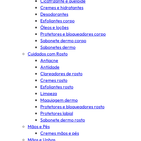
Cicatrizante e queloide
Cremes e hidratantes
Desodorantes
Esfoliantes corpo
Óleos e loções
Protetores e bloqueadores corpo
Sabonete dermo corpo
Sabonetes dermo
Cuidados com Rosto
Antiacne
Antiidade
Clareadores de rosto
Cremes rosto
Esfoliantes rosto
Limpeza
Maquiagem dermo
Protetores e bloqueadores rosto
Protetores labial
Sabonete dermo rosto
Mãos e Pés
Cremes mãos e pés
Mãos e Unhas