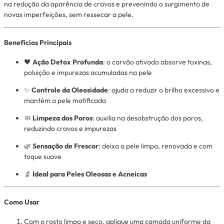
na redução da aparência de cravos e prevenindo o surgimento de
novas imperfeições, sem ressecar a pele.
Benefícios Principais
🖤
Ação Detox Profunda
: o carvão ativado absorve toxinas,
poluição e impurezas acumuladas na pele
✨
Controle da Oleosidade
: ajuda a reduzir o brilho excessivo e
mantém a pele matificada
🧼
Limpeza dos Poros
: auxilia na desobstrução dos poros,
reduzindo cravos e impurezas
🌿
Sensação de Frescor
: deixa a pele limpa, renovada e com
toque suave
🔬
Ideal para Peles Oleosas e Acneicas
Como Usar
Com o rosto limpo e seco, aplique uma camada uniforme da