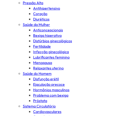
Pressão Alta
Antihipertensivo
Coração
Diuréticos
Saúde da Mulher
Anticoncepcionais
Bexiga hiperativa
Distúrbios ginecológicos
Fertilidade
Infecção ginecológica
Lubrificantes feminino
Menopausa
Relaxantes uterino
Saúde do Homem
Disfunção erétil
Ejaculação precoce
Hormônios masculinos
Problema com bexiga
Próstata
Sistema Circulatório
Cardiovasculares