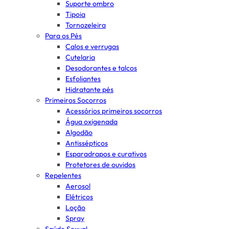
Suporte ombro
Tipoia
Tornozeleira
Para os Pés
Calos e verrugas
Cutelaria
Desodorantes e talcos
Esfoliantes
Hidratante pés
Primeiros Socorros
Acessórios primeiros socorros
Água oxigenada
Algodão
Antissépticos
Esparadrapos e curativos
Protetores de ouvidos
Repelentes
Aerosol
Elétricos
Loção
Spray