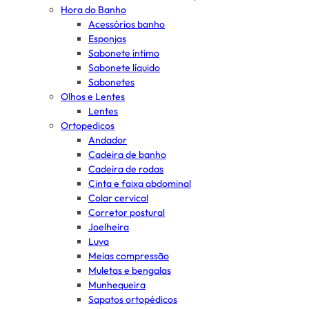
Hora do Banho
Acessórios banho
Esponjas
Sabonete íntimo
Sabonete líquido
Sabonetes
Olhos e Lentes
Lentes
Ortopedicos
Andador
Cadeira de banho
Cadeira de rodas
Cinta e faixa abdominal
Colar cervical
Corretor postural
Joelheira
Luva
Meias compressão
Muletas e bengalas
Munhequeira
Sapatos ortopédicos