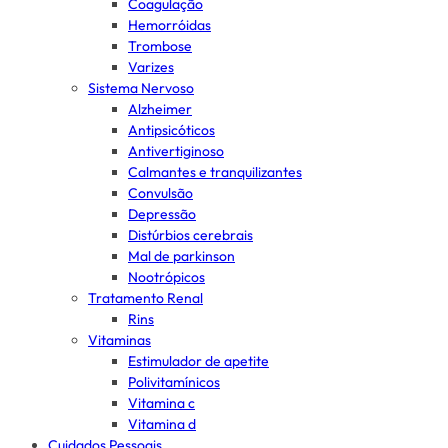
Coagulação
Hemorróidas
Trombose
Varizes
Sistema Nervoso
Alzheimer
Antipsicóticos
Antivertiginoso
Calmantes e tranquilizantes
Convulsão
Depressão
Distúrbios cerebrais
Mal de parkinson
Nootrópicos
Tratamento Renal
Rins
Vitaminas
Estimulador de apetite
Polivitamínicos
Vitamina c
Vitamina d
Cuidados Pessoais