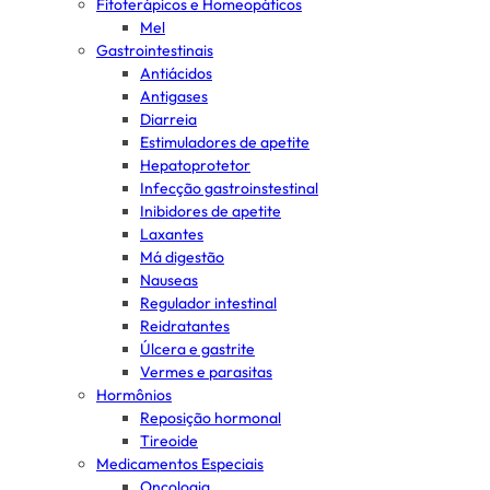
Fitoterápicos e Homeopáticos
Mel
Gastrointestinais
Antiácidos
Antigases
Diarreia
Estimuladores de apetite
Hepatoprotetor
Infecção gastroinstestinal
Inibidores de apetite
Laxantes
Má digestão
Nauseas
Regulador intestinal
Reidratantes
Úlcera e gastrite
Vermes e parasitas
Hormônios
Reposição hormonal
Tireoide
Medicamentos Especiais
Oncologia