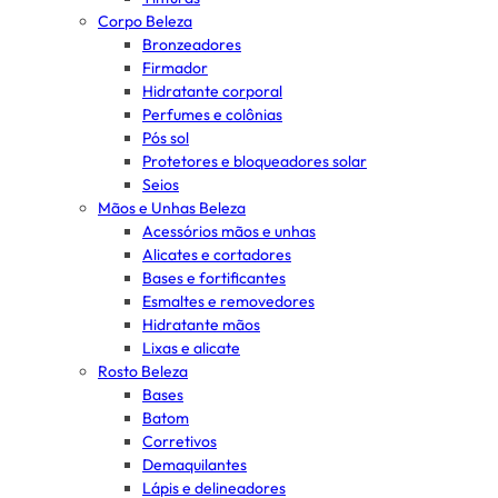
Corpo Beleza
Bronzeadores
Firmador
Hidratante corporal
Perfumes e colônias
Pós sol
Protetores e bloqueadores solar
Seios
Mãos e Unhas Beleza
Acessórios mãos e unhas
Alicates e cortadores
Bases e fortificantes
Esmaltes e removedores
Hidratante mãos
Lixas e alicate
Rosto Beleza
Bases
Batom
Corretivos
Demaquilantes
Lápis e delineadores