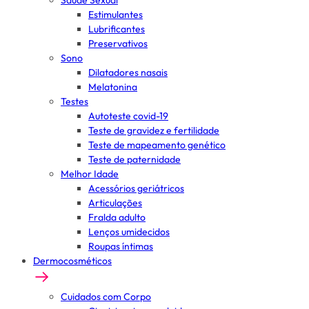
Saúde Sexual
Estimulantes
Lubrificantes
Preservativos
Sono
Dilatadores nasais
Melatonina
Testes
Autoteste covid-19
Teste de gravidez e fertilidade
Teste de mapeamento genético
Teste de paternidade
Melhor Idade
Acessórios geriátricos
Articulações
Fralda adulto
Lenços umidecidos
Roupas íntimas
Dermocosméticos
Cuidados com Corpo