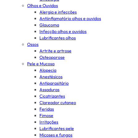
Olhos e Ouvidos
Alergia e infecções
Antiinflamatório olhos e ouvidos
Glaucoma
Infecção olhos e ouvidos
Lubrificantes olhos
Ossos
Artrite e artrose
Osteoporose
Pele e Mucosa
Alopecia
Anestésicos
Antiparasitário
Assaduras
Cicatrizantes
Clareador cutaneo
Feridas
Fimose
Irritações
Lubrificantes pele
Micoses e fungos