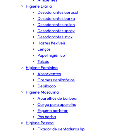
Ambientes
Higiene Diária
Desodorantes aerosol
Desodorantes barra
Desodorantes rollon
Desodorantes spray
Desodorantes stick
Hastes flexíveis
Lenços
Papel higiênico
Talcos
Higiene Feminina
Absorventes
Cremes depilatórios
Depilação
Higiene Masculina
Aparelhos de barbear
Carga para aparelho
Espuma barbear
Pós barba
Higiene Pessoal
Fixador de dentaduras hp