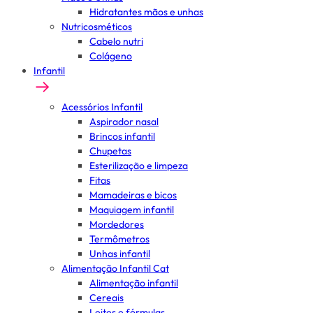
Hidratantes mãos e unhas
Nutricosméticos
Cabelo nutri
Colágeno
Infantil
Acessórios Infantil
Aspirador nasal
Brincos infantil
Chupetas
Esterilização e limpeza
Fitas
Mamadeiras e bicos
Maquiagem infantil
Mordedores
Termômetros
Unhas infantil
Alimentação Infantil Cat
Alimentação infantil
Cereais
Leites e fórmulas