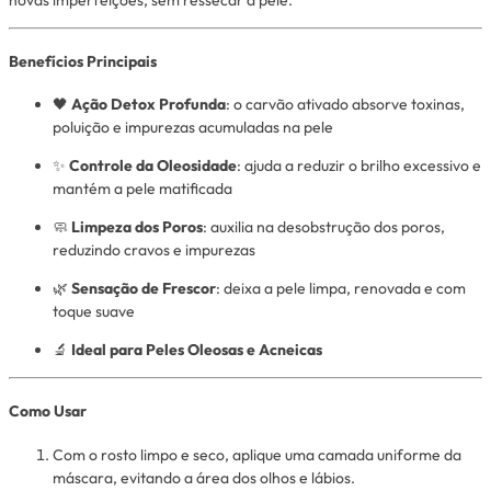
novas imperfeições, sem ressecar a pele.
Benefícios Principais
🖤
Ação Detox Profunda
: o carvão ativado absorve toxinas,
poluição e impurezas acumuladas na pele
✨
Controle da Oleosidade
: ajuda a reduzir o brilho excessivo e
mantém a pele matificada
🧼
Limpeza dos Poros
: auxilia na desobstrução dos poros,
reduzindo cravos e impurezas
🌿
Sensação de Frescor
: deixa a pele limpa, renovada e com
toque suave
🔬
Ideal para Peles Oleosas e Acneicas
Como Usar
Com o rosto limpo e seco, aplique uma camada uniforme da
máscara, evitando a área dos olhos e lábios.