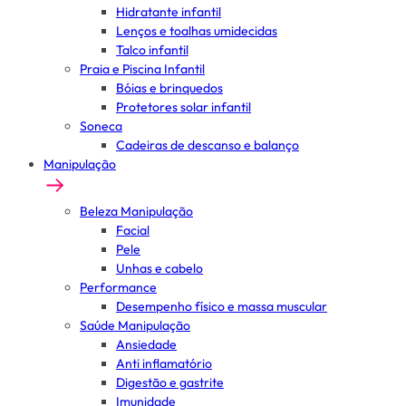
Hidratante infantil
Lenços e toalhas umidecidas
Talco infantil
Praia e Piscina Infantil
Bóias e brinquedos
Protetores solar infantil
Soneca
Cadeiras de descanso e balanço
Manipulação
Beleza Manipulação
Facial
Pele
Unhas e cabelo
Performance
Desempenho físico e massa muscular
Saúde Manipulação
Ansiedade
Anti inflamatório
Digestão e gastrite
Imunidade