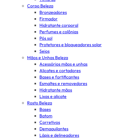
Corpo Beleza
Bronzeadores
Firmador
Hidratante corporal
Perfumes e colônias
Pós sol
Protetores e bloqueadores solar
Seios
Mãos e Unhas Beleza
Acessórios mãos e unhas
Alicates e cortadores
Bases e fortificantes
Esmaltes e removedores
Hidratante mãos
Lixas e alicate
Rosto Beleza
Bases
Batom
Corretivos
Demaquilantes
Lápis e delineadores