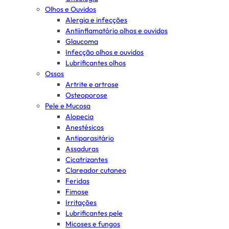
Olhos e Ouvidos
Alergia e infecções
Antiinflamatório olhos e ouvidos
Glaucoma
Infecção olhos e ouvidos
Lubrificantes olhos
Ossos
Artrite e artrose
Osteoporose
Pele e Mucosa
Alopecia
Anestésicos
Antiparasitário
Assaduras
Cicatrizantes
Clareador cutaneo
Feridas
Fimose
Irritações
Lubrificantes pele
Micoses e fungos