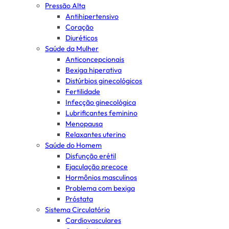
Pressão Alta
Antihipertensivo
Coração
Diuréticos
Saúde da Mulher
Anticoncepcionais
Bexiga hiperativa
Distúrbios ginecológicos
Fertilidade
Infecção ginecológica
Lubrificantes feminino
Menopausa
Relaxantes uterino
Saúde do Homem
Disfunção erétil
Ejaculação precoce
Hormônios masculinos
Problema com bexiga
Próstata
Sistema Circulatório
Cardiovasculares