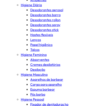
Ambientes
Higiene Diária
Desodorantes aerosol
Desodorantes barra
Desodorantes rollon
Desodorantes spray
Desodorantes stick
Hastes flexíveis
Lenços
Papel higiênico
Talcos
Higiene Feminina
Absorventes
Cremes depilatórios
Depilação
Higiene Masculina
Aparelhos de barbear
Carga para aparelho
Espuma barbear
Pós barba
Higiene Pessoal
Fixador de dentaduras hp