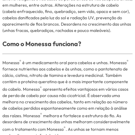
em mulheres, entre outras. Alterações na estrutura de cabelo
(cabelo enfraquecido, fino, quebradiço, sem vida, opaco e sem cor),
cabelos danificados pela luz do sol e radiação UV, prevenção do
aparecimento de fios brancos. Desordens no crescimento das unhas
(unhas fracas, quebradiças, rachadas e pouco maleáveis).
Como o Monessa funciona?
®
®
Monessa
é um medicamento oral para cabelos e unhas. Monessa
fornece nutrientes aos cabelos e às unhas, como o pantotenato de
cálcio, cistina, nitrato de tiamina e levedura medicinal. Também
contém a proteína queratina que é o mais importante componente
®
do cabelo. Monessa
apresenta efeitos vantajosos em vários casos
de perda de cabelo por causa não cicatricial. É observada uma
melhora no crescimento dos cabelos, tanto em relação ao número
de cabelos perdidos espontaneamente como em relação à análise
®
das raízes. Monessa
melhora e fortalece a estrutura do fio. As
desordens de crescimento das unhas melhoram consideravelmente
®
com o tratamento com Monessa
. As unhas se tornam menos