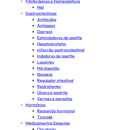
Fitoterápicos e Homeopáticos
Mel
Gastrointestinais
Antiácidos
Antigases
Diarreia
Estimuladores de apetite
Hepatoprotetor
Infecção gastroinstestinal
Inibidores de apetite
Laxantes
Má digestão
Nauseas
Regulador intestinal
Reidratantes
Úlcera e gastrite
Vermes e parasitas
Hormônios
Reposição hormonal
Tireoide
Medicamentos Especiais
Oncologia