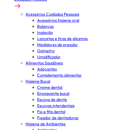
Acessórios Cuidados Pessoais
Acessórios higiene oral
Balanças
Inalação
Lancetas e tiras de glicemia
Medidores de pressão
Oxímetro
Umidificador
Alimentos Saudáveis
Adoçantes
Complemento alimentar
Higiene Bucal
Creme dental
Enxaguante bucal
Escova de dente
Escovas interdentais
Fio e fita dental
Fixador de dentaduras
Higiene de Ambientes