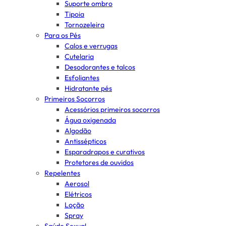
Suporte ombro
Tipoia
Tornozeleira
Para os Pés
Calos e verrugas
Cutelaria
Desodorantes e talcos
Esfoliantes
Hidratante pés
Primeiros Socorros
Acessórios primeiros socorros
Água oxigenada
Algodão
Antissépticos
Esparadrapos e curativos
Protetores de ouvidos
Repelentes
Aerosol
Elétricos
Loção
Spray