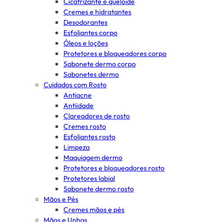
Cicatrizante e queloide
Cremes e hidratantes
Desodorantes
Esfoliantes corpo
Óleos e loções
Protetores e bloqueadores corpo
Sabonete dermo corpo
Sabonetes dermo
Cuidados com Rosto
Antiacne
Antiidade
Clareadores de rosto
Cremes rosto
Esfoliantes rosto
Limpeza
Maquiagem dermo
Protetores e bloqueadores rosto
Protetores labial
Sabonete dermo rosto
Mãos e Pés
Cremes mãos e pés
Mãos e Unhas