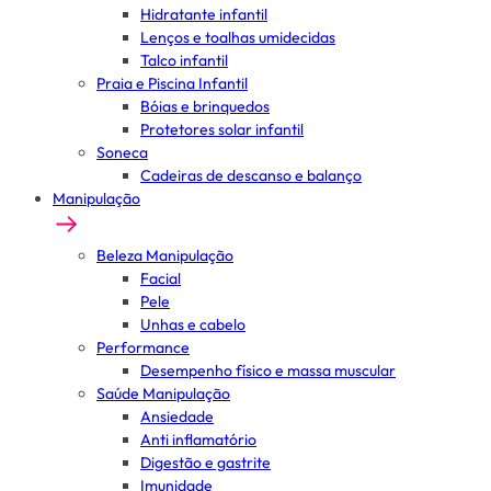
Hidratante infantil
Lenços e toalhas umidecidas
Talco infantil
Praia e Piscina Infantil
Bóias e brinquedos
Protetores solar infantil
Soneca
Cadeiras de descanso e balanço
Manipulação
Beleza Manipulação
Facial
Pele
Unhas e cabelo
Performance
Desempenho físico e massa muscular
Saúde Manipulação
Ansiedade
Anti inflamatório
Digestão e gastrite
Imunidade