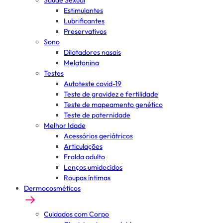
Saúde Sexual
Estimulantes
Lubrificantes
Preservativos
Sono
Dilatadores nasais
Melatonina
Testes
Autoteste covid-19
Teste de gravidez e fertilidade
Teste de mapeamento genético
Teste de paternidade
Melhor Idade
Acessórios geriátricos
Articulações
Fralda adulto
Lenços umidecidos
Roupas íntimas
Dermocosméticos
Cuidados com Corpo