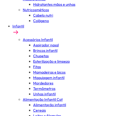
Hidratantes mãos e unhas
Nutricosméticos
Cabelo nutri
Colágeno
Infantil
Acessórios Infantil
Aspirador nasal
Brincos infantil
Chupetas
Esterilização e limpeza
Fitas
Mamadeiras e bicos
Maquiagem infantil
Mordedores
Termômetros
Unhas infantil
Alimentação Infantil Cat
Alimentação infantil
Cereais
Leites e fórmulas