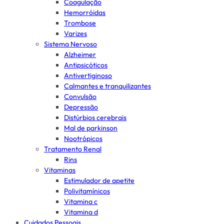
Coagulação
Hemorróidas
Trombose
Varizes
Sistema Nervoso
Alzheimer
Antipsicóticos
Antivertiginoso
Calmantes e tranquilizantes
Convulsão
Depressão
Distúrbios cerebrais
Mal de parkinson
Nootrópicos
Tratamento Renal
Rins
Vitaminas
Estimulador de apetite
Polivitamínicos
Vitamina c
Vitamina d
Cuidados Pessoais