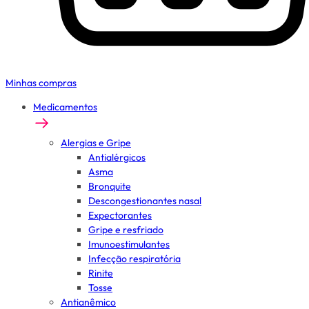
Minhas compras
Medicamentos
Alergias e Gripe
Antialérgicos
Asma
Bronquite
Descongestionantes nasal
Expectorantes
Gripe e resfriado
Imunoestimulantes
Infecção respiratória
Rinite
Tosse
Antianêmico