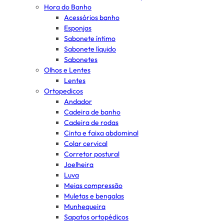
Hora do Banho
Acessórios banho
Esponjas
Sabonete íntimo
Sabonete líquido
Sabonetes
Olhos e Lentes
Lentes
Ortopedicos
Andador
Cadeira de banho
Cadeira de rodas
Cinta e faixa abdominal
Colar cervical
Corretor postural
Joelheira
Luva
Meias compressão
Muletas e bengalas
Munhequeira
Sapatos ortopédicos