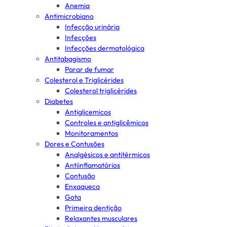
Anemia
Antimicrobiano
Infecção urinária
Infecções
Infecções dermatológica
Antitabagismo
Parar de fumar
Colesterol e Triglicérides
Colesterol triglicérides
Diabetes
Antiglicemicos
Controles e antiglicêmicos
Monitoramentos
Dores e Contusões
Analgésicos e antitérmicos
Antiinflamatórios
Contusão
Enxaqueca
Gota
Primeira dentição
Relaxantes musculares