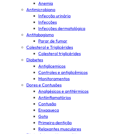
Anemia
Antimicrobiano
Infecção urinária
Infecções
Infecções dermatológica
Antitabagismo
Parar de fumar
Colesterol e Triglicérides
Colesterol triglicérides
Diabetes
Antiglicemicos
Controles e antiglicêmicos
Monitoramentos
Dores e Contusões
Analgésicos e antitérmicos
Antiinflamatórios
Contusão
Enxaqueca
Gota
Primeira dentição
Relaxantes musculares