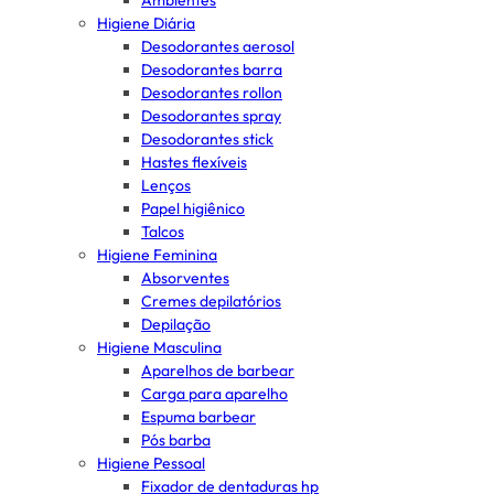
Ambientes
Higiene Diária
Desodorantes aerosol
Desodorantes barra
Desodorantes rollon
Desodorantes spray
Desodorantes stick
Hastes flexíveis
Lenços
Papel higiênico
Talcos
Higiene Feminina
Absorventes
Cremes depilatórios
Depilação
Higiene Masculina
Aparelhos de barbear
Carga para aparelho
Espuma barbear
Pós barba
Higiene Pessoal
Fixador de dentaduras hp