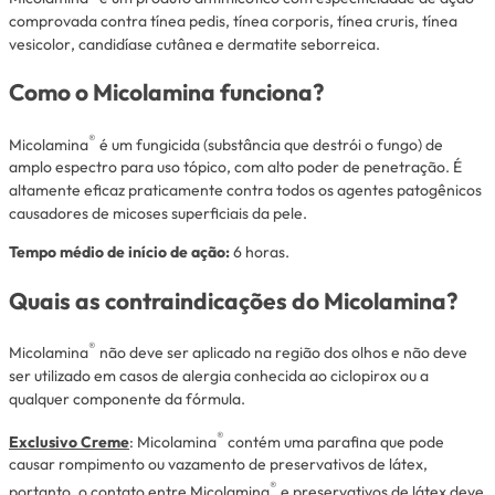
comprovada contra
tínea pedis, tínea corporis, tínea cruris, tínea
vesicolor
, candidíase cutânea e dermatite seborreica.
Como o Micolamina funciona?
®
Micolamina
é um fungicida (substância que destrói o fungo) de
amplo espectro para uso tópico, com alto poder de penetração. É
altamente eficaz praticamente contra todos os agentes patogênicos
causadores de micoses superficiais da pele.
Tempo médio de início de ação:
6 horas.
Quais as contraindicações do Micolamina?
®
Micolamina
não deve ser aplicado na região dos olhos e não deve
ser utilizado em casos de alergia conhecida ao ciclopirox ou a
qualquer componente da fórmula.
®
Exclusivo Creme
: Micolamina
contém uma parafina que pode
causar rompimento ou vazamento de preservativos de látex,
®
portanto, o contato entre Micolamina
e preservativos de látex deve