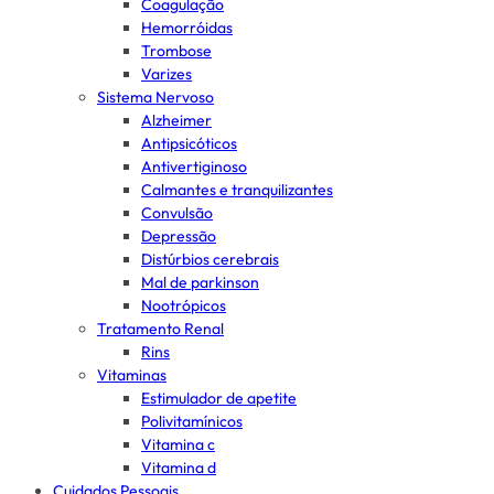
Coagulação
Hemorróidas
Trombose
Varizes
Sistema Nervoso
Alzheimer
Antipsicóticos
Antivertiginoso
Calmantes e tranquilizantes
Convulsão
Depressão
Distúrbios cerebrais
Mal de parkinson
Nootrópicos
Tratamento Renal
Rins
Vitaminas
Estimulador de apetite
Polivitamínicos
Vitamina c
Vitamina d
Cuidados Pessoais