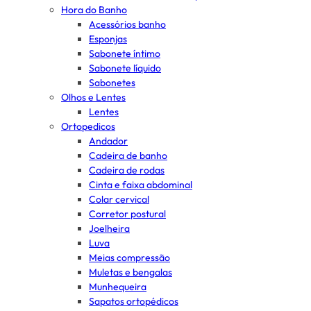
Hora do Banho
Acessórios banho
Esponjas
Sabonete íntimo
Sabonete líquido
Sabonetes
Olhos e Lentes
Lentes
Ortopedicos
Andador
Cadeira de banho
Cadeira de rodas
Cinta e faixa abdominal
Colar cervical
Corretor postural
Joelheira
Luva
Meias compressão
Muletas e bengalas
Munhequeira
Sapatos ortopédicos