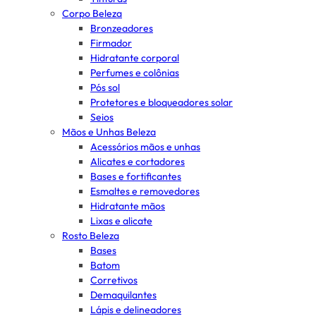
Corpo Beleza
Bronzeadores
Firmador
Hidratante corporal
Perfumes e colônias
Pós sol
Protetores e bloqueadores solar
Seios
Mãos e Unhas Beleza
Acessórios mãos e unhas
Alicates e cortadores
Bases e fortificantes
Esmaltes e removedores
Hidratante mãos
Lixas e alicate
Rosto Beleza
Bases
Batom
Corretivos
Demaquilantes
Lápis e delineadores