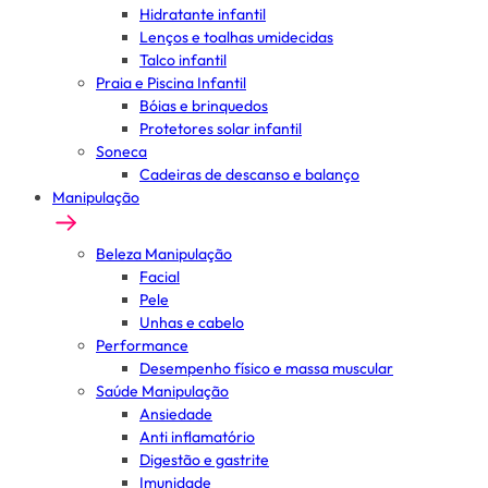
Hidratante infantil
Lenços e toalhas umidecidas
Talco infantil
Praia e Piscina Infantil
Bóias e brinquedos
Protetores solar infantil
Soneca
Cadeiras de descanso e balanço
Manipulação
Beleza Manipulação
Facial
Pele
Unhas e cabelo
Performance
Desempenho físico e massa muscular
Saúde Manipulação
Ansiedade
Anti inflamatório
Digestão e gastrite
Imunidade