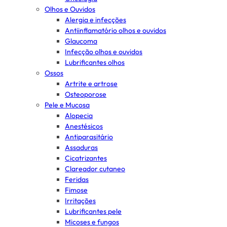
Olhos e Ouvidos
Alergia e infecções
Antiinflamatório olhos e ouvidos
Glaucoma
Infecção olhos e ouvidos
Lubrificantes olhos
Ossos
Artrite e artrose
Osteoporose
Pele e Mucosa
Alopecia
Anestésicos
Antiparasitário
Assaduras
Cicatrizantes
Clareador cutaneo
Feridas
Fimose
Irritações
Lubrificantes pele
Micoses e fungos