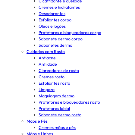
Cicatrizante e queloide
Cremes e hidratantes
Desodorantes
Esfoliantes corpo
Óleos e loções
Protetores e bloqueadores corpo
Sabonete dermo corpo
Sabonetes dermo
Cuidados com Rosto
Antiacne
Antiidade
Clareadores de rosto
Cremes rosto
Esfoliantes rosto
Limpeza
Maquiagem dermo
Protetores e bloqueadores rosto
Protetores labial
Sabonete dermo rosto
Mãos e Pés
Cremes mãos e pés
Mãos e Unhas