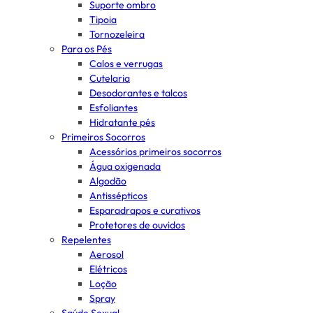
Suporte ombro
Tipoia
Tornozeleira
Para os Pés
Calos e verrugas
Cutelaria
Desodorantes e talcos
Esfoliantes
Hidratante pés
Primeiros Socorros
Acessórios primeiros socorros
Água oxigenada
Algodão
Antissépticos
Esparadrapos e curativos
Protetores de ouvidos
Repelentes
Aerosol
Elétricos
Loção
Spray