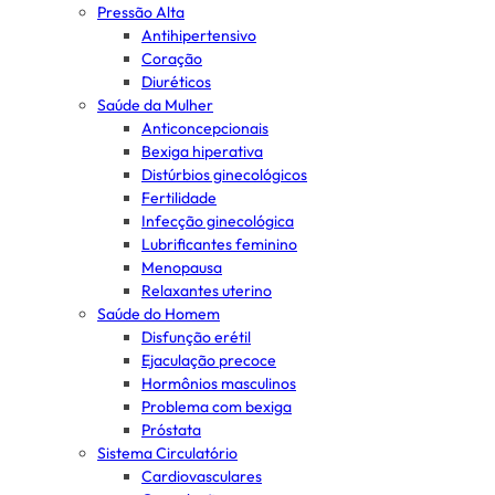
Pressão Alta
Antihipertensivo
Coração
Diuréticos
Saúde da Mulher
Anticoncepcionais
Bexiga hiperativa
Distúrbios ginecológicos
Fertilidade
Infecção ginecológica
Lubrificantes feminino
Menopausa
Relaxantes uterino
Saúde do Homem
Disfunção erétil
Ejaculação precoce
Hormônios masculinos
Problema com bexiga
Próstata
Sistema Circulatório
Cardiovasculares