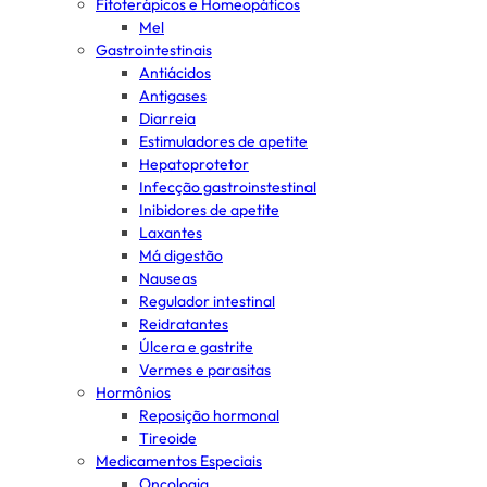
Fitoterápicos e Homeopáticos
Mel
Gastrointestinais
Antiácidos
Antigases
Diarreia
Estimuladores de apetite
Hepatoprotetor
Infecção gastroinstestinal
Inibidores de apetite
Laxantes
Má digestão
Nauseas
Regulador intestinal
Reidratantes
Úlcera e gastrite
Vermes e parasitas
Hormônios
Reposição hormonal
Tireoide
Medicamentos Especiais
Oncologia