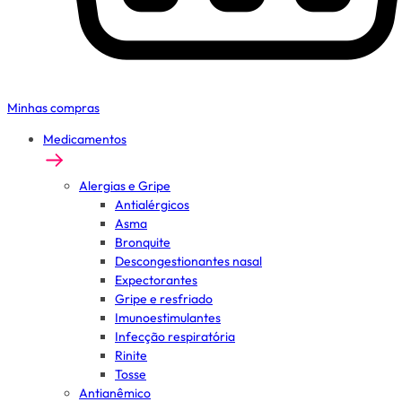
Minhas compras
Medicamentos
Alergias e Gripe
Antialérgicos
Asma
Bronquite
Descongestionantes nasal
Expectorantes
Gripe e resfriado
Imunoestimulantes
Infecção respiratória
Rinite
Tosse
Antianêmico