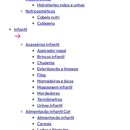
Hidratantes mãos e unhas
Nutricosméticos
Cabelo nutri
Colágeno
Infantil
Acessórios Infantil
Aspirador nasal
Brincos infantil
Chupetas
Esterilização e limpeza
Fitas
Mamadeiras e bicos
Maquiagem infantil
Mordedores
Termômetros
Unhas infantil
Alimentação Infantil Cat
Alimentação infantil
Cereais
Leites e fórmulas