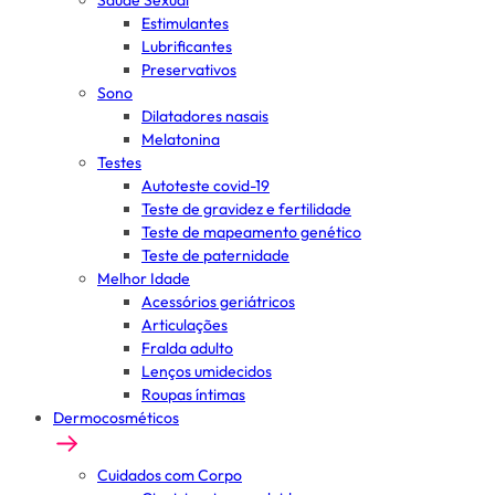
Saúde Sexual
Estimulantes
Lubrificantes
Preservativos
Sono
Dilatadores nasais
Melatonina
Testes
Autoteste covid-19
Teste de gravidez e fertilidade
Teste de mapeamento genético
Teste de paternidade
Melhor Idade
Acessórios geriátricos
Articulações
Fralda adulto
Lenços umidecidos
Roupas íntimas
Dermocosméticos
Cuidados com Corpo