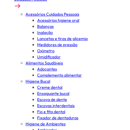
Acessórios Cuidados Pessoais
Acessórios higiene oral
Balanças
Inalação
Lancetas e tiras de glicemia
Medidores de pressão
Oxímetro
Umidificador
Alimentos Saudáveis
Adoçantes
Complemento alimentar
Higiene Bucal
Creme dental
Enxaguante bucal
Escova de dente
Escovas interdentais
Fio e fita dental
Fixador de dentaduras
Higiene de Ambientes