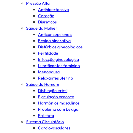
Pressão Alta
Antihipertensivo
Coração
Diuréticos
Saúde da Mulher
Anticoncepcionais
Bexiga hiperativa
Distúrbios ginecológicos
Fertilidade
Infecção ginecológica
Lubrificantes feminino
Menopausa
Relaxantes uterino
Saúde do Homem
Disfunção erétil
Ejaculação precoce
Hormônios masculinos
Problema com bexiga
Próstata
Sistema Circulatório
Cardiovasculares