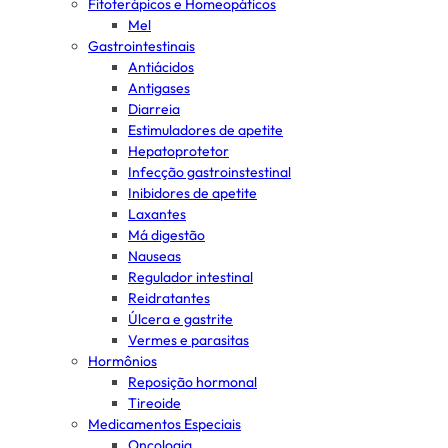
Fitoterápicos e Homeopáticos
Mel
Gastrointestinais
Antiácidos
Antigases
Diarreia
Estimuladores de apetite
Hepatoprotetor
Infecção gastroinstestinal
Inibidores de apetite
Laxantes
Má digestão
Nauseas
Regulador intestinal
Reidratantes
Úlcera e gastrite
Vermes e parasitas
Hormônios
Reposição hormonal
Tireoide
Medicamentos Especiais
Oncologia