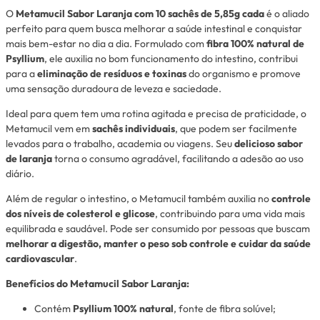
O
Metamucil Sabor Laranja com 10 sachês de 5,85g cada
é o aliado
perfeito para quem busca melhorar a saúde intestinal e conquistar
mais bem-estar no dia a dia. Formulado com
fibra 100% natural de
Psyllium
, ele auxilia no bom funcionamento do intestino, contribui
para a
eliminação de resíduos e toxinas
do organismo e promove
uma sensação duradoura de leveza e saciedade.
Ideal para quem tem uma rotina agitada e precisa de praticidade, o
Metamucil vem em
sachês individuais
, que podem ser facilmente
levados para o trabalho, academia ou viagens. Seu
delicioso sabor
de laranja
torna o consumo agradável, facilitando a adesão ao uso
diário.
Além de regular o intestino, o Metamucil também auxilia no
controle
dos níveis de colesterol e glicose
, contribuindo para uma vida mais
equilibrada e saudável. Pode ser consumido por pessoas que buscam
melhorar a digestão, manter o peso sob controle e cuidar da saúde
cardiovascular
.
Benefícios do Metamucil Sabor Laranja:
Contém
Psyllium 100% natural
, fonte de fibra solúvel;