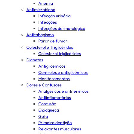
Anemia
Antimicrobiano
Infecção urinária
Infecções
Infecções dermatológica
Antitabagismo
Parar de fumar
Colesterol e Triglicérides
Colesterol triglicérides
Diabetes
Antiglicemicos
Controles e antiglicêmicos
Monitoramentos
Dores e Contusões
Analgésicos e antitérmicos
Antiinflamatórios
Contusão
Enxaqueca
Gota
Primeira dentição
Relaxantes musculares