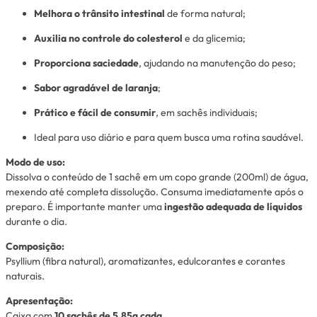
Melhora o trânsito intestinal
de forma natural;
Auxilia no controle do colesterol
e da glicemia;
Proporciona saciedade
, ajudando na manutenção do peso;
Sabor agradável de laranja
;
Prático e fácil de consumir
, em sachês individuais;
Ideal para uso diário e para quem busca uma rotina saudável.
Modo de uso:
Dissolva o conteúdo de 1 sachê em um copo grande (200ml) de água,
mexendo até completa dissolução. Consuma imediatamente após o
preparo. É importante manter uma
ingestão adequada de líquidos
durante o dia.
Composição:
Psyllium (fibra natural), aromatizantes, edulcorantes e corantes
naturais.
Apresentação:
Caixa com
10 sachês de 5,85g cada
.