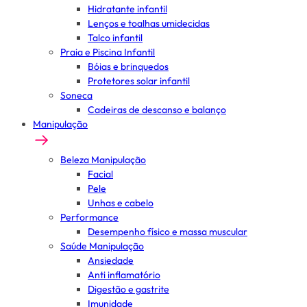
Hidratante infantil
Lenços e toalhas umidecidas
Talco infantil
Praia e Piscina Infantil
Bóias e brinquedos
Protetores solar infantil
Soneca
Cadeiras de descanso e balanço
Manipulação
Beleza Manipulação
Facial
Pele
Unhas e cabelo
Performance
Desempenho físico e massa muscular
Saúde Manipulação
Ansiedade
Anti inflamatório
Digestão e gastrite
Imunidade