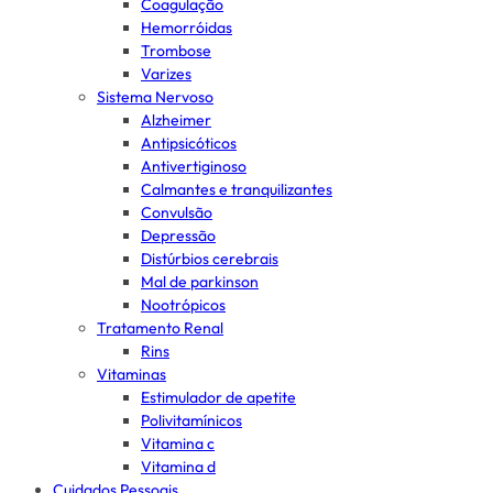
Coagulação
Hemorróidas
Trombose
Varizes
Sistema Nervoso
Alzheimer
Antipsicóticos
Antivertiginoso
Calmantes e tranquilizantes
Convulsão
Depressão
Distúrbios cerebrais
Mal de parkinson
Nootrópicos
Tratamento Renal
Rins
Vitaminas
Estimulador de apetite
Polivitamínicos
Vitamina c
Vitamina d
Cuidados Pessoais