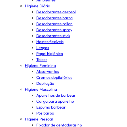
Ambientes
Higiene Diária
Desodorantes aerosol
Desodorantes barra
Desodorantes rollon
Desodorantes spray
Desodorantes stick
Hastes flexíveis
Lenços
Papel higiênico
Talcos
Higiene Feminina
Absorventes
Cremes depilatórios
Depilação
Higiene Masculina
Aparelhos de barbear
Carga para aparelho
Espuma barbear
Pós barba
Higiene Pessoal
Fixador de dentaduras hp