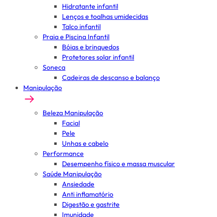
Hidratante infantil
Lenços e toalhas umidecidas
Talco infantil
Praia e Piscina Infantil
Bóias e brinquedos
Protetores solar infantil
Soneca
Cadeiras de descanso e balanço
Manipulação
Beleza Manipulação
Facial
Pele
Unhas e cabelo
Performance
Desempenho físico e massa muscular
Saúde Manipulação
Ansiedade
Anti inflamatório
Digestão e gastrite
Imunidade