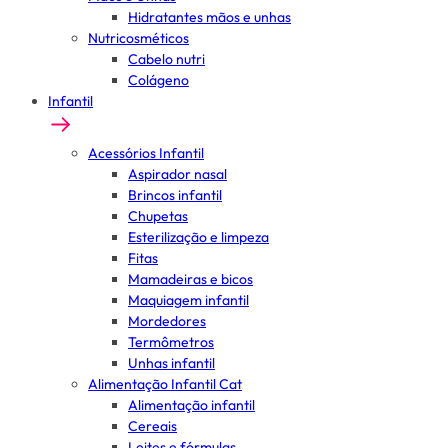
Hidratantes mãos e unhas
Nutricosméticos
Cabelo nutri
Colágeno
Infantil
Acessórios Infantil
Aspirador nasal
Brincos infantil
Chupetas
Esterilização e limpeza
Fitas
Mamadeiras e bicos
Maquiagem infantil
Mordedores
Termômetros
Unhas infantil
Alimentação Infantil Cat
Alimentação infantil
Cereais
Leites e fórmulas