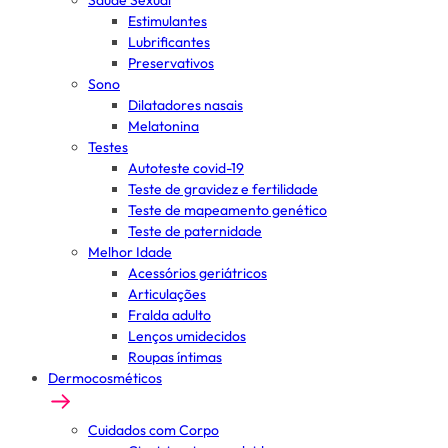
Saúde Sexual
Estimulantes
Lubrificantes
Preservativos
Sono
Dilatadores nasais
Melatonina
Testes
Autoteste covid-19
Teste de gravidez e fertilidade
Teste de mapeamento genético
Teste de paternidade
Melhor Idade
Acessórios geriátricos
Articulações
Fralda adulto
Lenços umidecidos
Roupas íntimas
Dermocosméticos
Cuidados com Corpo