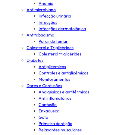
Anemia
Antimicrobiano
Infecção urinária
Infecções
Infecções dermatológica
Antitabagismo
Parar de fumar
Colesterol e Triglicérides
Colesterol triglicérides
Diabetes
Antiglicemicos
Controles e antiglicêmicos
Monitoramentos
Dores e Contusões
Analgésicos e antitérmicos
Antiinflamatórios
Contusão
Enxaqueca
Gota
Primeira dentição
Relaxantes musculares