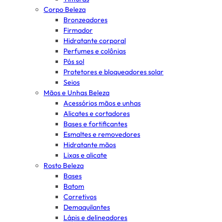
Corpo Beleza
Bronzeadores
Firmador
Hidratante corporal
Perfumes e colônias
Pós sol
Protetores e bloqueadores solar
Seios
Mãos e Unhas Beleza
Acessórios mãos e unhas
Alicates e cortadores
Bases e fortificantes
Esmaltes e removedores
Hidratante mãos
Lixas e alicate
Rosto Beleza
Bases
Batom
Corretivos
Demaquilantes
Lápis e delineadores