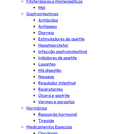
Fitoterápicos e Homeopáticos
Mel
Gastrointestinais
Antiácidos
Antigases
Diarreia
Estimuladores de apetite
Hepatoprotetor
Infecção gastroinstestinal
Inibidores de apetite
Laxantes
Má digestão
Nauseas
Regulador intestinal
Reidratantes
Úlcera e gastrite
Vermes e parasitas
Hormônios
Reposição hormonal
Tireoide
Medicamentos Especiais
Oncologia