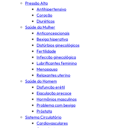
Pressão Alta
Antihipertensivo
Coração
Diuréticos
Saúde da Mulher
Anticoncepcionais
Bexiga hiperativa
Distúrbios ginecológicos
Fertilidade
Infecção ginecológica
Lubrificantes feminino
Menopausa
Relaxantes uterino
Saúde do Homem
Disfunção erétil
Ejaculação precoce
Hormônios masculinos
Problema com bexiga
Próstata
Sistema Circulatório
Cardiovasculares