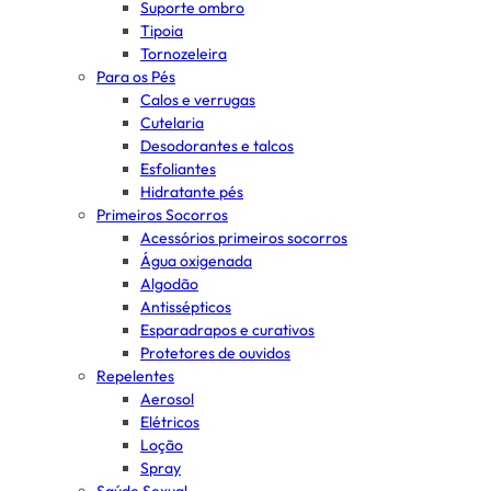
Suporte ombro
Tipoia
Tornozeleira
Para os Pés
Calos e verrugas
Cutelaria
Desodorantes e talcos
Esfoliantes
Hidratante pés
Primeiros Socorros
Acessórios primeiros socorros
Água oxigenada
Algodão
Antissépticos
Esparadrapos e curativos
Protetores de ouvidos
Repelentes
Aerosol
Elétricos
Loção
Spray