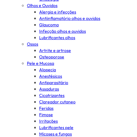
Olhos e Ouvidos
Alergia e infecções
Antiinflamatório olhos e ouvidos
Glaucoma
Infecção olhos e ouvidos
Lubrificantes olhos
Ossos
Artrite e artrose
Osteoporose
Pele e Mucosa
Alopecia
Anestésicos
Antiparasitário
Assaduras
Cicatrizantes
Clareador cutaneo
Feridas
Fimose
Irritações
Lubrificantes pele
Micoses e fungos