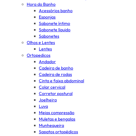
Hora do Banho
Acessórios banho
Esponjas
Sabonete íntimo
Sabonete líquido
Sabonetes
Olhos e Lentes
Lentes
Ortopedicos
Andador
Cadeira de banho
Cadeira de rodas
Cinta e faixa abdominal
Colar cervical
Corretor postural
Joelheira
Luva
Meias compressão
Muletas e bengalas
Munhequeira
Sapatos ortopédicos