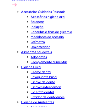
Acessórios Cuidados Pessoais
Acessórios higiene oral
Balanças
Inalação
Lancetas e tiras de glicemia
Medidores de pressão
Oxímetro
Umidificador
Alimentos Saudáveis
Adoçantes
Complemento alimentar
Higiene Bucal
Creme dental
Enxaguante bucal
Escova de dente
Escovas interdentais
Fio e fita dental
Fixador de dentaduras
Higiene de Ambientes