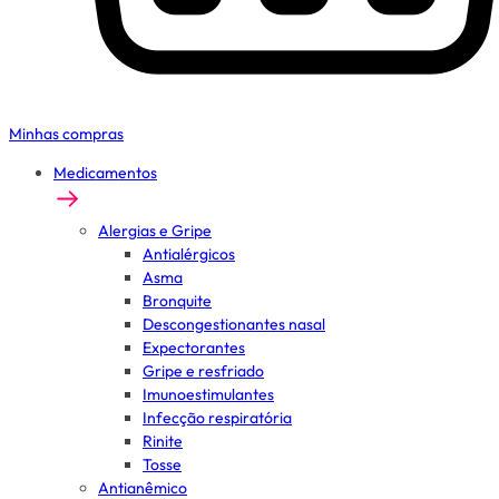
Minhas compras
Medicamentos
Alergias e Gripe
Antialérgicos
Asma
Bronquite
Descongestionantes nasal
Expectorantes
Gripe e resfriado
Imunoestimulantes
Infecção respiratória
Rinite
Tosse
Antianêmico