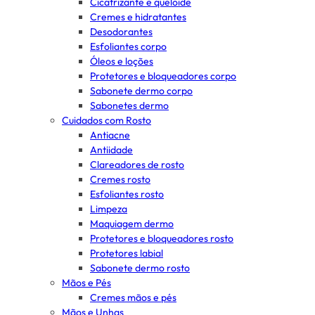
Cicatrizante e queloide
Cremes e hidratantes
Desodorantes
Esfoliantes corpo
Óleos e loções
Protetores e bloqueadores corpo
Sabonete dermo corpo
Sabonetes dermo
Cuidados com Rosto
Antiacne
Antiidade
Clareadores de rosto
Cremes rosto
Esfoliantes rosto
Limpeza
Maquiagem dermo
Protetores e bloqueadores rosto
Protetores labial
Sabonete dermo rosto
Mãos e Pés
Cremes mãos e pés
Mãos e Unhas