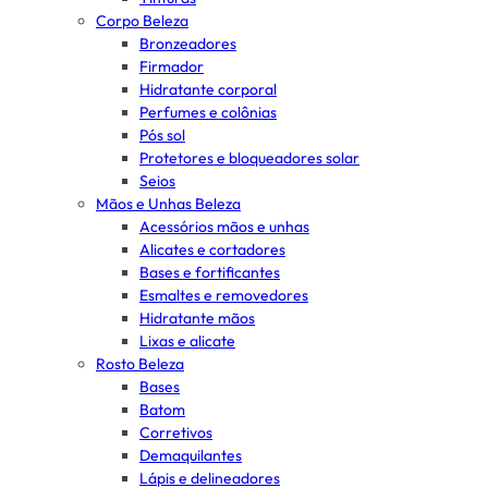
Corpo Beleza
Bronzeadores
Firmador
Hidratante corporal
Perfumes e colônias
Pós sol
Protetores e bloqueadores solar
Seios
Mãos e Unhas Beleza
Acessórios mãos e unhas
Alicates e cortadores
Bases e fortificantes
Esmaltes e removedores
Hidratante mãos
Lixas e alicate
Rosto Beleza
Bases
Batom
Corretivos
Demaquilantes
Lápis e delineadores