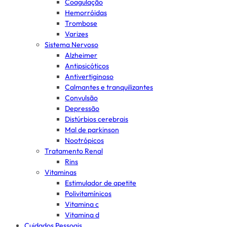
Coagulação
Hemorróidas
Trombose
Varizes
Sistema Nervoso
Alzheimer
Antipsicóticos
Antivertiginoso
Calmantes e tranquilizantes
Convulsão
Depressão
Distúrbios cerebrais
Mal de parkinson
Nootrópicos
Tratamento Renal
Rins
Vitaminas
Estimulador de apetite
Polivitamínicos
Vitamina c
Vitamina d
Cuidados Pessoais