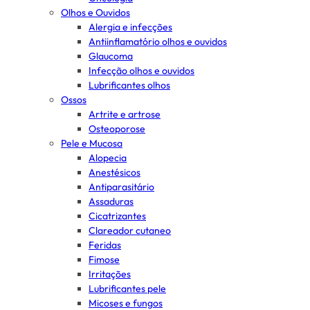
Olhos e Ouvidos
Alergia e infecções
Antiinflamatório olhos e ouvidos
Glaucoma
Infecção olhos e ouvidos
Lubrificantes olhos
Ossos
Artrite e artrose
Osteoporose
Pele e Mucosa
Alopecia
Anestésicos
Antiparasitário
Assaduras
Cicatrizantes
Clareador cutaneo
Feridas
Fimose
Irritações
Lubrificantes pele
Micoses e fungos