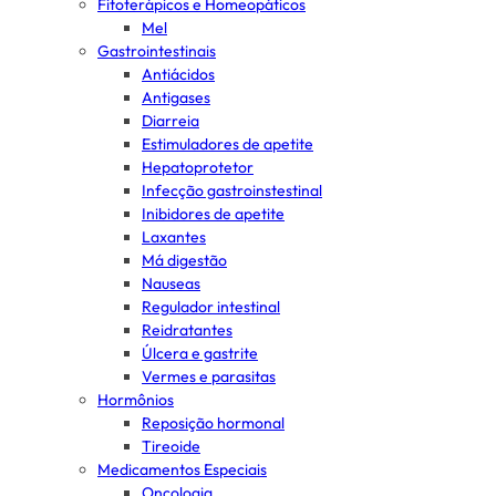
Fitoterápicos e Homeopáticos
Mel
Gastrointestinais
Antiácidos
Antigases
Diarreia
Estimuladores de apetite
Hepatoprotetor
Infecção gastroinstestinal
Inibidores de apetite
Laxantes
Má digestão
Nauseas
Regulador intestinal
Reidratantes
Úlcera e gastrite
Vermes e parasitas
Hormônios
Reposição hormonal
Tireoide
Medicamentos Especiais
Oncologia