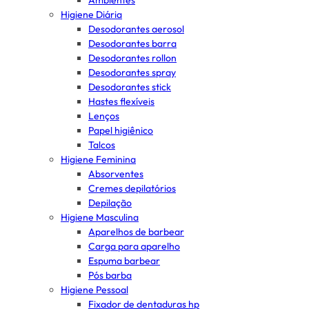
Ambientes
Higiene Diária
Desodorantes aerosol
Desodorantes barra
Desodorantes rollon
Desodorantes spray
Desodorantes stick
Hastes flexíveis
Lenços
Papel higiênico
Talcos
Higiene Feminina
Absorventes
Cremes depilatórios
Depilação
Higiene Masculina
Aparelhos de barbear
Carga para aparelho
Espuma barbear
Pós barba
Higiene Pessoal
Fixador de dentaduras hp