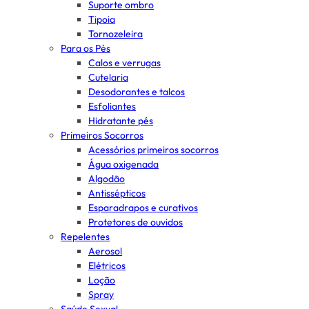
Suporte ombro
Tipoia
Tornozeleira
Para os Pés
Calos e verrugas
Cutelaria
Desodorantes e talcos
Esfoliantes
Hidratante pés
Primeiros Socorros
Acessórios primeiros socorros
Água oxigenada
Algodão
Antissépticos
Esparadrapos e curativos
Protetores de ouvidos
Repelentes
Aerosol
Elétricos
Loção
Spray