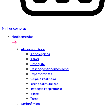
Minhas compras
Medicamentos
Alergias e Gripe
Antialérgicos
Asma
Bronquite
Descongestionantes nasal
Expectorantes
Gripe e resfriado
Imunoestimulantes
Infecção respiratória
Rinite
Tosse
Antianêmico