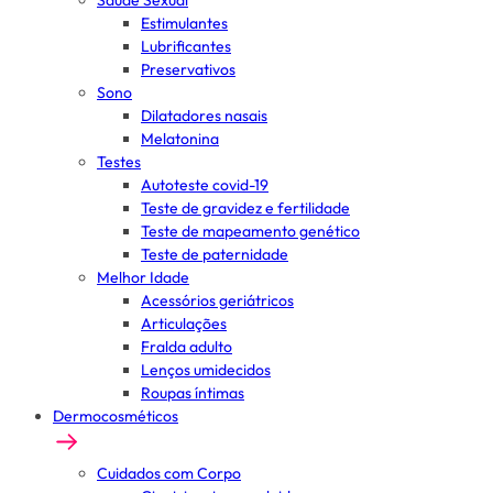
Saúde Sexual
Estimulantes
Lubrificantes
Preservativos
Sono
Dilatadores nasais
Melatonina
Testes
Autoteste covid-19
Teste de gravidez e fertilidade
Teste de mapeamento genético
Teste de paternidade
Melhor Idade
Acessórios geriátricos
Articulações
Fralda adulto
Lenços umidecidos
Roupas íntimas
Dermocosméticos
Cuidados com Corpo