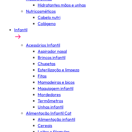
Hidratantes mãos e unhas
Nutricosméticos
Cabelo nutri
Colágeno
Infantil
Acessórios Infantil
Aspirador nasal
Brincos infantil
Chupetas
Esterilização e limpeza
Fitas
Mamadeiras e bicos
Maquiagem infantil
Mordedores
Termômetros
Unhas infantil
Alimentação Infantil Cat
Alimentação infantil
Cereais
Leites e fórmulas