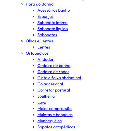
Hora do Banho
Acessórios banho
Esponjas
Sabonete íntimo
Sabonete líquido
Sabonetes
Olhos e Lentes
Lentes
Ortopedicos
Andador
Cadeira de banho
Cadeira de rodas
Cinta e faixa abdominal
Colar cervical
Corretor postural
Joelheira
Luva
Meias compressão
Muletas e bengalas
Munhequeira
Sapatos ortopédicos