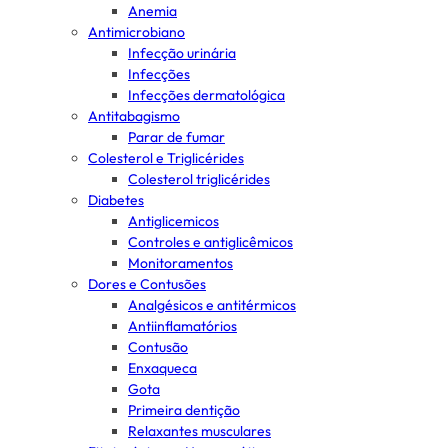
Anemia
Antimicrobiano
Infecção urinária
Infecções
Infecções dermatológica
Antitabagismo
Parar de fumar
Colesterol e Triglicérides
Colesterol triglicérides
Diabetes
Antiglicemicos
Controles e antiglicêmicos
Monitoramentos
Dores e Contusões
Analgésicos e antitérmicos
Antiinflamatórios
Contusão
Enxaqueca
Gota
Primeira dentição
Relaxantes musculares