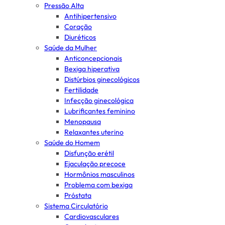
Pressão Alta
Antihipertensivo
Coração
Diuréticos
Saúde da Mulher
Anticoncepcionais
Bexiga hiperativa
Distúrbios ginecológicos
Fertilidade
Infecção ginecológica
Lubrificantes feminino
Menopausa
Relaxantes uterino
Saúde do Homem
Disfunção erétil
Ejaculação precoce
Hormônios masculinos
Problema com bexiga
Próstata
Sistema Circulatório
Cardiovasculares