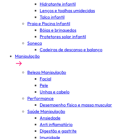
Hidratante infantil
Lenços e toalhas umidecidas
Talco infantil
Praia e Piscina Infantil
Bóias e brinquedos
Protetores solar infantil
Soneca
Cadeiras de descanso e balanço
Manipulação
Beleza Manipulação
Facial
Pele
Unhas e cabelo
Performance
Desempenho físico e massa muscular
Saúde Manipulação
Ansiedade
Anti inflamatório
Digestão e gastrite
Imunidade