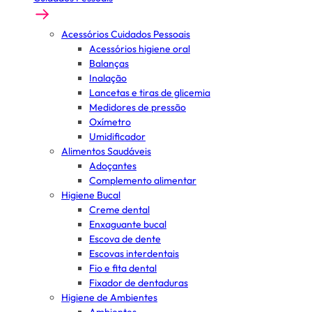
Acessórios Cuidados Pessoais
Acessórios higiene oral
Balanças
Inalação
Lancetas e tiras de glicemia
Medidores de pressão
Oxímetro
Umidificador
Alimentos Saudáveis
Adoçantes
Complemento alimentar
Higiene Bucal
Creme dental
Enxaguante bucal
Escova de dente
Escovas interdentais
Fio e fita dental
Fixador de dentaduras
Higiene de Ambientes