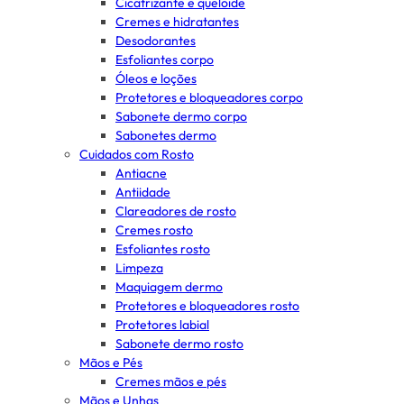
Cicatrizante e queloide
Cremes e hidratantes
Desodorantes
Esfoliantes corpo
Óleos e loções
Protetores e bloqueadores corpo
Sabonete dermo corpo
Sabonetes dermo
Cuidados com Rosto
Antiacne
Antiidade
Clareadores de rosto
Cremes rosto
Esfoliantes rosto
Limpeza
Maquiagem dermo
Protetores e bloqueadores rosto
Protetores labial
Sabonete dermo rosto
Mãos e Pés
Cremes mãos e pés
Mãos e Unhas