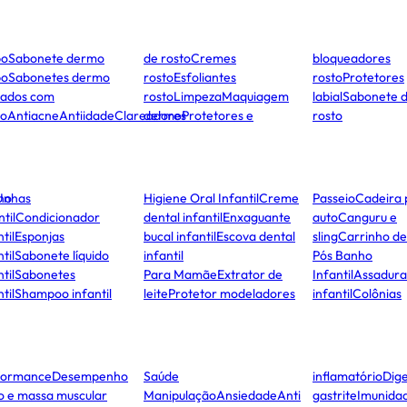
po
Sabonete dermo
de rosto
Cremes
bloqueadores
po
Sabonetes dermo
rosto
Esfoliantes
rosto
Protetores
dados com
rosto
Limpeza
Maquiagem
labial
Sabonete 
to
Antiacne
Antiidade
Clareadores
dermo
Protetores e
rosto
ho
Unhas
Higiene Oral Infantil
Creme
Passeio
Cadeira 
ntil
Condicionador
dental infantil
Enxaguante
auto
Canguru e
til
Esponjas
bucal infantil
Escova dental
sling
Carrinho d
til
Sabonete líquido
infantil
Pós Banho
til
Sabonetes
Para Mamãe
Extrator de
Infantil
Assadura
til
Shampoo infantil
leite
Protetor modeladores
infantil
Colônias
formance
Desempenho
Saúde
inflamatório
Dige
co e massa muscular
Manipulação
Ansiedade
Anti
gastrite
Imunida