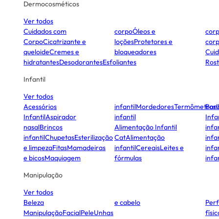
Dermocosméticos
Ver todos
Cuidados com
corpo
Óleos e
cor
Corpo
Cicatrizante e
loções
Protetores e
cor
queloide
Cremes e
bloqueadores
Cui
hidratantes
Desodorantes
Esfoliantes
Ros
Infantil
Ver todos
Acessórios
infantil
Mordedores
Termômetros
Ban
Infantil
Aspirador
infantil
Infa
nasal
Brincos
Alimentação Infantil
infan
infantil
Chupetas
Esterilização
Cat
Alimentação
infan
e limpeza
Fitas
Mamadeiras
infantil
Cereais
Leites e
infan
e bicos
Maquiagem
fórmulas
infan
Manipulação
Ver todos
Beleza
e cabelo
Per
Manipulação
Facial
Pele
Unhas
físi