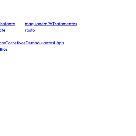
dratante
maquiagem
Pó
Tratamentos
cate
rosto
tom
Corretivos
Demaquilantes
Lápis
lhos