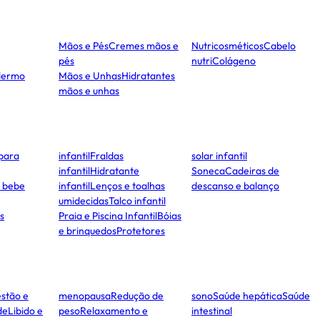
Mãos e Pés
Cremes mãos e
Nutricosméticos
Cabelo
pés
nutri
Colágeno
dermo
Mãos e Unhas
Hidratantes
mãos e unhas
para
infantil
Fraldas
solar infantil
infantil
Hidratante
Soneca
Cadeiras de
e bebe
infantil
Lenços e toalhas
descanso e balanço
umidecidas
Talco infantil
s
Praia e Piscina Infantil
Bóias
e brinquedos
Protetores
stão e
menopausa
Redução de
sono
Saúde hepática
Saúde
de
Libido e
peso
Relaxamento e
intestinal