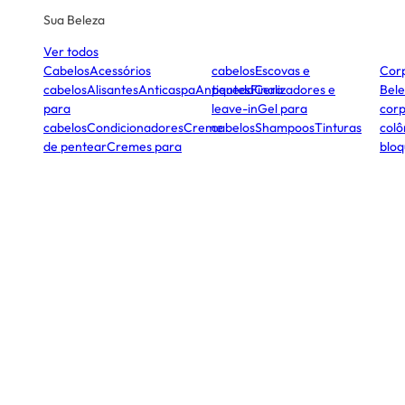
Sua Beleza
Ver todos
Cabelos
Acessórios
cabelos
Escovas e
Cor
cabelos
Alisantes
Anticaspa
Antiqueda
pentes
Finalizadores e
Cera
Bele
para
leave-in
Gel para
corp
cabelos
Condicionadores
Creme
cabelos
Shampoos
Tinturas
colô
de pentear
Cremes para
bloq