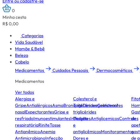
Entre ou cadastre-se
0
Minha cesta
R$ 0,00
Categorias
Vida Saudável
Mamãe & Bebê
Beleza
Cabelo
Medicamentos
Cuidados Pessoais
Dermocosméticos
Medicamentos
Ver todos
Alergias e
Colesterol e
Fito
Gripe
Antialérgicos
Asma
Bronquite
Triglicérides
Descongestionantes
Colesterol
Hom
nasal
Expectorantes
Gripe e
triglicérides
Gast
resfriado
Imunoestimulantes
Infecção
Diabetes
Antiglicemicos
Controles
de
respiratória
Rinite
Tosse
e
apet
Antianêmico
Anemia
antiglicêmicos
Monitoramentos
gast
Antimicrobiano
Infecção
Dores e
de a