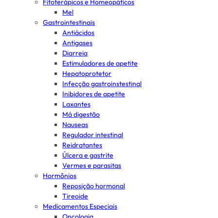
Fitoterápicos e Homeopáticos
Mel
Gastrointestinais
Antiácidos
Antigases
Diarreia
Estimuladores de apetite
Hepatoprotetor
Infecção gastroinstestinal
Inibidores de apetite
Laxantes
Má digestão
Nauseas
Regulador intestinal
Reidratantes
Úlcera e gastrite
Vermes e parasitas
Hormônios
Reposição hormonal
Tireoide
Medicamentos Especiais
Oncologia