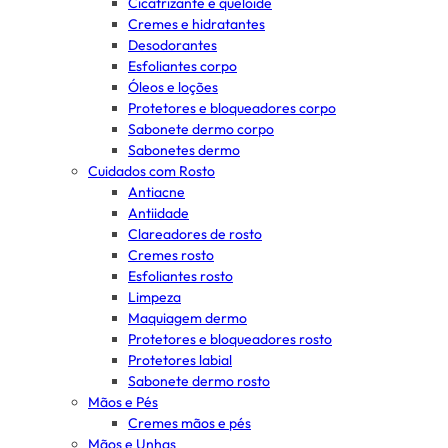
Cicatrizante e queloide
Cremes e hidratantes
Desodorantes
Esfoliantes corpo
Óleos e loções
Protetores e bloqueadores corpo
Sabonete dermo corpo
Sabonetes dermo
Cuidados com Rosto
Antiacne
Antiidade
Clareadores de rosto
Cremes rosto
Esfoliantes rosto
Limpeza
Maquiagem dermo
Protetores e bloqueadores rosto
Protetores labial
Sabonete dermo rosto
Mãos e Pés
Cremes mãos e pés
Mãos e Unhas