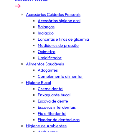
Acessórios Cuidados Pessoais
Acessórios higiene oral
Balanças
Inalação
Lancetas e tiras de glicemia
Medidores de pressão
Oxímetro
Umidificador
Alimentos Saudáveis
Adoçantes
Complemento alimentar
Higiene Bucal
Creme dental
Enxaguante bucal
Escova de dente
Escovas interdentais
Fio e fita dental
Fixador de dentaduras
Higiene de Ambientes