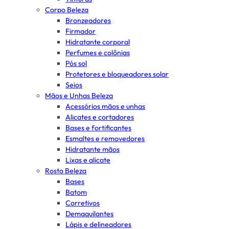
Corpo Beleza
Bronzeadores
Firmador
Hidratante corporal
Perfumes e colônias
Pós sol
Protetores e bloqueadores solar
Seios
Mãos e Unhas Beleza
Acessórios mãos e unhas
Alicates e cortadores
Bases e fortificantes
Esmaltes e removedores
Hidratante mãos
Lixas e alicate
Rosto Beleza
Bases
Batom
Corretivos
Demaquilantes
Lápis e delineadores