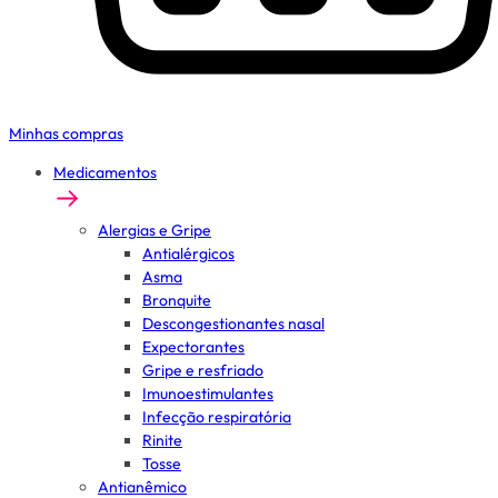
Minhas compras
Medicamentos
Alergias e Gripe
Antialérgicos
Asma
Bronquite
Descongestionantes nasal
Expectorantes
Gripe e resfriado
Imunoestimulantes
Infecção respiratória
Rinite
Tosse
Antianêmico