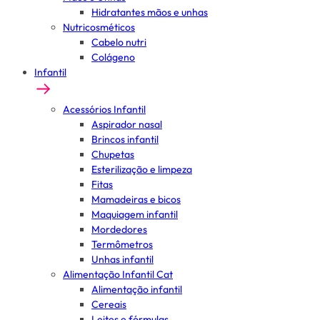
Hidratantes mãos e unhas
Nutricosméticos
Cabelo nutri
Colágeno
Infantil
Acessórios Infantil
Aspirador nasal
Brincos infantil
Chupetas
Esterilização e limpeza
Fitas
Mamadeiras e bicos
Maquiagem infantil
Mordedores
Termômetros
Unhas infantil
Alimentação Infantil Cat
Alimentação infantil
Cereais
Leites e fórmulas