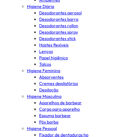
Ambientes
Higiene Diária
Desodorantes aerosol
Desodorantes barra
Desodorantes rollon
Desodorantes spray
Desodorantes stick
Hastes flexíveis
Lenços
Papel higiênico
Talcos
Higiene Feminina
Absorventes
Cremes depilatórios
Depilação
Higiene Masculina
Aparelhos de barbear
Carga para aparelho
Espuma barbear
Pós barba
Higiene Pessoal
Fixador de dentaduras hp