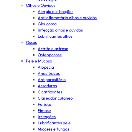
Olhos e Ouvidos
Alergia e infecções
Antiinflamatório olhos e ouvidos
Glaucoma
Infecção olhos e ouvidos
Lubrificantes olhos
Ossos
Artrite e artrose
Osteoporose
Pele e Mucosa
Alopecia
Anestésicos
Antiparasitário
Assaduras
Cicatrizantes
Clareador cutaneo
Feridas
Fimose
Irritações
Lubrificantes pele
Micoses e fungos