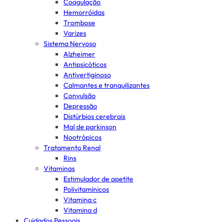
Coagulação
Hemorróidas
Trombose
Varizes
Sistema Nervoso
Alzheimer
Antipsicóticos
Antivertiginoso
Calmantes e tranquilizantes
Convulsão
Depressão
Distúrbios cerebrais
Mal de parkinson
Nootrópicos
Tratamento Renal
Rins
Vitaminas
Estimulador de apetite
Polivitamínicos
Vitamina c
Vitamina d
Cuidados Pessoais