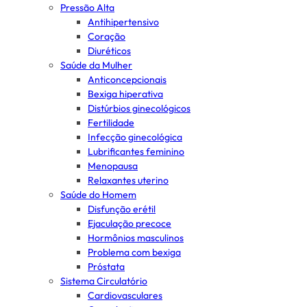
Pressão Alta
Antihipertensivo
Coração
Diuréticos
Saúde da Mulher
Anticoncepcionais
Bexiga hiperativa
Distúrbios ginecológicos
Fertilidade
Infecção ginecológica
Lubrificantes feminino
Menopausa
Relaxantes uterino
Saúde do Homem
Disfunção erétil
Ejaculação precoce
Hormônios masculinos
Problema com bexiga
Próstata
Sistema Circulatório
Cardiovasculares