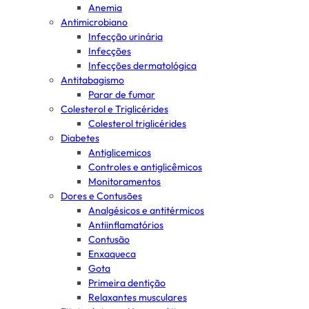
Anemia
Antimicrobiano
Infecção urinária
Infecções
Infecções dermatológica
Antitabagismo
Parar de fumar
Colesterol e Triglicérides
Colesterol triglicérides
Diabetes
Antiglicemicos
Controles e antiglicêmicos
Monitoramentos
Dores e Contusões
Analgésicos e antitérmicos
Antiinflamatórios
Contusão
Enxaqueca
Gota
Primeira dentição
Relaxantes musculares