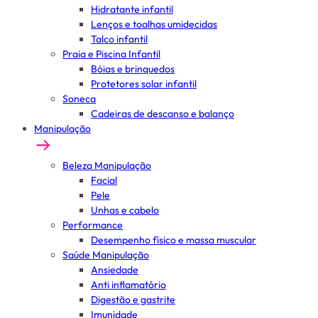
Hidratante infantil
Lenços e toalhas umidecidas
Talco infantil
Praia e Piscina Infantil
Bóias e brinquedos
Protetores solar infantil
Soneca
Cadeiras de descanso e balanço
Manipulação
Beleza Manipulação
Facial
Pele
Unhas e cabelo
Performance
Desempenho físico e massa muscular
Saúde Manipulação
Ansiedade
Anti inflamatório
Digestão e gastrite
Imunidade