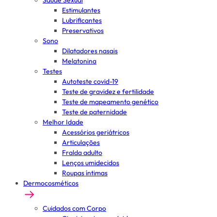
Saúde Sexual
Estimulantes
Lubrificantes
Preservativos
Sono
Dilatadores nasais
Melatonina
Testes
Autoteste covid-19
Teste de gravidez e fertilidade
Teste de mapeamento genético
Teste de paternidade
Melhor Idade
Acessórios geriátricos
Articulações
Fralda adulto
Lenços umidecidos
Roupas íntimas
Dermocosméticos
Cuidados com Corpo