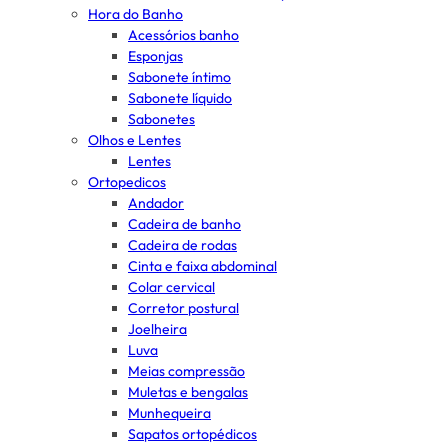
Hora do Banho
Acessórios banho
Esponjas
Sabonete íntimo
Sabonete líquido
Sabonetes
Olhos e Lentes
Lentes
Ortopedicos
Andador
Cadeira de banho
Cadeira de rodas
Cinta e faixa abdominal
Colar cervical
Corretor postural
Joelheira
Luva
Meias compressão
Muletas e bengalas
Munhequeira
Sapatos ortopédicos