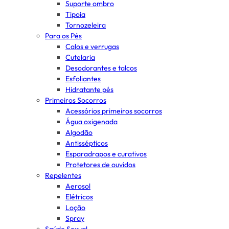
Suporte ombro
Tipoia
Tornozeleira
Para os Pés
Calos e verrugas
Cutelaria
Desodorantes e talcos
Esfoliantes
Hidratante pés
Primeiros Socorros
Acessórios primeiros socorros
Água oxigenada
Algodão
Antissépticos
Esparadrapos e curativos
Protetores de ouvidos
Repelentes
Aerosol
Elétricos
Loção
Spray