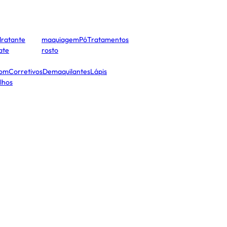
dratante
maquiagem
Pó
Tratamentos
cate
rosto
tom
Corretivos
Demaquilantes
Lápis
lhos