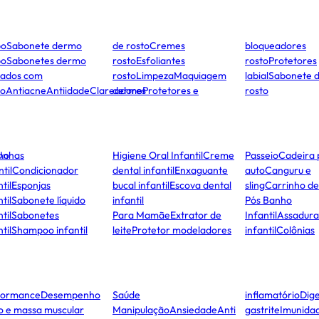
po
Sabonete dermo
de rosto
Cremes
bloqueadores
po
Sabonetes dermo
rosto
Esfoliantes
rosto
Protetores
dados com
rosto
Limpeza
Maquiagem
labial
Sabonete 
to
Antiacne
Antiidade
Clareadores
dermo
Protetores e
rosto
ho
Unhas
Higiene Oral Infantil
Creme
Passeio
Cadeira 
ntil
Condicionador
dental infantil
Enxaguante
auto
Canguru e
til
Esponjas
bucal infantil
Escova dental
sling
Carrinho d
til
Sabonete líquido
infantil
Pós Banho
til
Sabonetes
Para Mamãe
Extrator de
Infantil
Assadura
til
Shampoo infantil
leite
Protetor modeladores
infantil
Colônias
formance
Desempenho
Saúde
inflamatório
Dige
co e massa muscular
Manipulação
Ansiedade
Anti
gastrite
Imunida