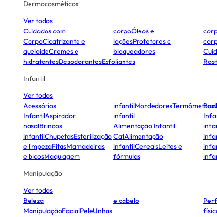
Dermocosméticos
Ver todos
Cuidados com
corpo
Óleos e
cor
Corpo
Cicatrizante e
loções
Protetores e
cor
queloide
Cremes e
bloqueadores
Cui
hidratantes
Desodorantes
Esfoliantes
Ros
Infantil
Ver todos
Acessórios
infantil
Mordedores
Termômetros
Ban
Infantil
Aspirador
infantil
Infa
nasal
Brincos
Alimentação Infantil
infan
infantil
Chupetas
Esterilização
Cat
Alimentação
infan
e limpeza
Fitas
Mamadeiras
infantil
Cereais
Leites e
infan
e bicos
Maquiagem
fórmulas
infan
Manipulação
Ver todos
Beleza
e cabelo
Per
Manipulação
Facial
Pele
Unhas
físi