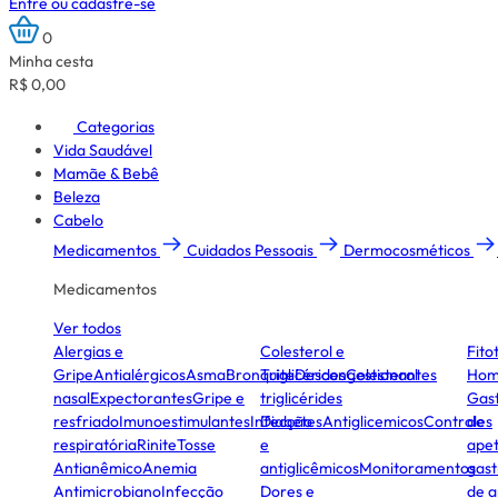
Entre ou cadastre-se
0
Minha cesta
R$ 0,00
Categorias
Vida Saudável
Mamãe & Bebê
Beleza
Cabelo
Medicamentos
Cuidados Pessoais
Dermocosméticos
Medicamentos
Ver todos
Alergias e
Colesterol e
Fito
Gripe
Antialérgicos
Asma
Bronquite
Triglicérides
Descongestionantes
Colesterol
Hom
nasal
Expectorantes
Gripe e
triglicérides
Gast
resfriado
Imunoestimulantes
Infecção
Diabetes
Antiglicemicos
Controles
de
respiratória
Rinite
Tosse
e
apet
Antianêmico
Anemia
antiglicêmicos
Monitoramentos
gast
Antimicrobiano
Infecção
Dores e
de a