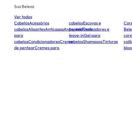
Sua Beleza
Ver todos
Cabelos
Acessórios
cabelos
Escovas e
Cor
cabelos
Alisantes
Anticaspa
Antiqueda
pentes
Finalizadores e
Cera
Bele
para
leave-in
Gel para
corp
cabelos
Condicionadores
Creme
cabelos
Shampoos
Tinturas
colô
de pentear
Cremes para
bloq