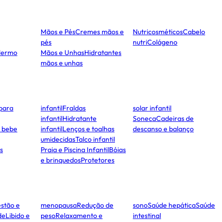
Mãos e Pés
Cremes mãos e
Nutricosméticos
Cabelo
pés
nutri
Colágeno
dermo
Mãos e Unhas
Hidratantes
mãos e unhas
para
infantil
Fraldas
solar infantil
infantil
Hidratante
Soneca
Cadeiras de
e bebe
infantil
Lenços e toalhas
descanso e balanço
umidecidas
Talco infantil
s
Praia e Piscina Infantil
Bóias
e brinquedos
Protetores
stão e
menopausa
Redução de
sono
Saúde hepática
Saúde
de
Libido e
peso
Relaxamento e
intestinal