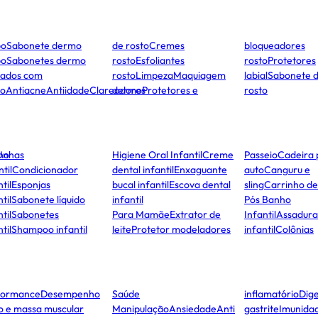
po
Sabonete dermo
de rosto
Cremes
bloqueadores
po
Sabonetes dermo
rosto
Esfoliantes
rosto
Protetores
dados com
rosto
Limpeza
Maquiagem
labial
Sabonete 
to
Antiacne
Antiidade
Clareadores
dermo
Protetores e
rosto
ho
Unhas
Higiene Oral Infantil
Creme
Passeio
Cadeira 
ntil
Condicionador
dental infantil
Enxaguante
auto
Canguru e
til
Esponjas
bucal infantil
Escova dental
sling
Carrinho d
til
Sabonete líquido
infantil
Pós Banho
til
Sabonetes
Para Mamãe
Extrator de
Infantil
Assadura
til
Shampoo infantil
leite
Protetor modeladores
infantil
Colônias
formance
Desempenho
Saúde
inflamatório
Dige
co e massa muscular
Manipulação
Ansiedade
Anti
gastrite
Imunida