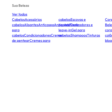
Sua Beleza
Ver todos
Cabelos
Acessórios
cabelos
Escovas e
Cor
cabelos
Alisantes
Anticaspa
Antiqueda
pentes
Finalizadores e
Cera
Bele
para
leave-in
Gel para
corp
cabelos
Condicionadores
Creme
cabelos
Shampoos
Tinturas
colô
de pentear
Cremes para
bloq