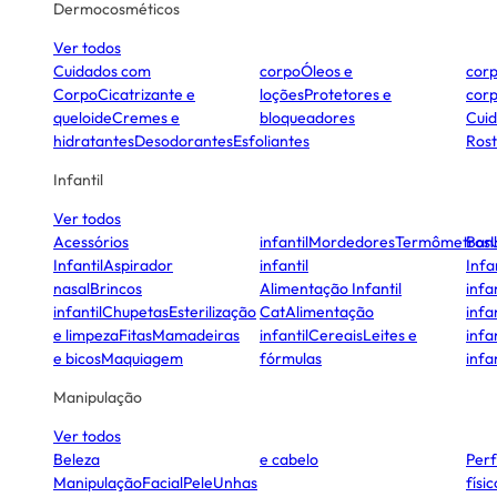
Dermocosméticos
Ver todos
Cuidados com
corpo
Óleos e
cor
Corpo
Cicatrizante e
loções
Protetores e
cor
queloide
Cremes e
bloqueadores
Cui
hidratantes
Desodorantes
Esfoliantes
Ros
Infantil
Ver todos
Acessórios
infantil
Mordedores
Termômetros
Ban
Infantil
Aspirador
infantil
Infa
nasal
Brincos
Alimentação Infantil
infan
infantil
Chupetas
Esterilização
Cat
Alimentação
infan
e limpeza
Fitas
Mamadeiras
infantil
Cereais
Leites e
infan
e bicos
Maquiagem
fórmulas
infan
Manipulação
Ver todos
Beleza
e cabelo
Per
Manipulação
Facial
Pele
Unhas
físi