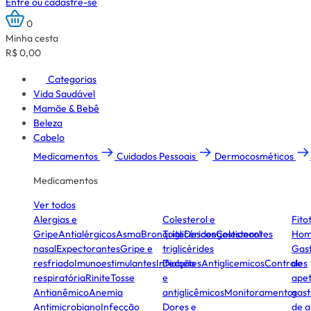
Entre ou cadastre-se
0
Minha cesta
R$ 0,00
Categorias
Vida Saudável
Mamãe & Bebê
Beleza
Cabelo
Medicamentos
Cuidados Pessoais
Dermocosméticos
Medicamentos
Ver todos
Alergias e
Colesterol e
Fito
Gripe
Antialérgicos
Asma
Bronquite
Triglicérides
Descongestionantes
Colesterol
Hom
nasal
Expectorantes
Gripe e
triglicérides
Gast
resfriado
Imunoestimulantes
Infecção
Diabetes
Antiglicemicos
Controles
de
respiratória
Rinite
Tosse
e
apet
Antianêmico
Anemia
antiglicêmicos
Monitoramentos
gast
Antimicrobiano
Infecção
Dores e
de a