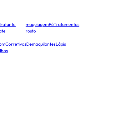
dratante
maquiagem
Pó
Tratamentos
cate
rosto
tom
Corretivos
Demaquilantes
Lápis
lhos