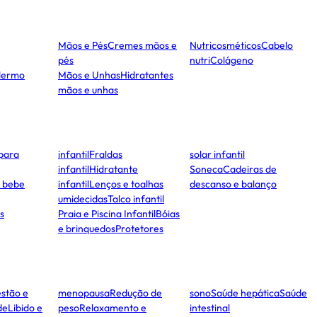
Mãos e Pés
Cremes mãos e
Nutricosméticos
Cabelo
pés
nutri
Colágeno
dermo
Mãos e Unhas
Hidratantes
mãos e unhas
para
infantil
Fraldas
solar infantil
infantil
Hidratante
Soneca
Cadeiras de
e bebe
infantil
Lenços e toalhas
descanso e balanço
umidecidas
Talco infantil
s
Praia e Piscina Infantil
Bóias
e brinquedos
Protetores
stão e
menopausa
Redução de
sono
Saúde hepática
Saúde
de
Libido e
peso
Relaxamento e
intestinal