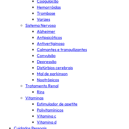
Coagulação
Hemorróidas
Trombose
Varizes
Sistema Nervoso
Alzheimer
Antipsicóticos
Antivertiginoso
Calmantes e tranquilizantes
Convulsão
Depressão
Distúrbios cerebrais
Mal de parkinson
Nootrópicos
Tratamento Renal
Rins
Vitaminas
Estimulador de apetite
Polivitamínicos
Vitamina c
Vitamina d
Cuidados Pessoais