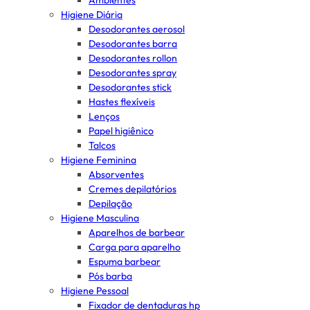
Ambientes
Higiene Diária
Desodorantes aerosol
Desodorantes barra
Desodorantes rollon
Desodorantes spray
Desodorantes stick
Hastes flexíveis
Lenços
Papel higiênico
Talcos
Higiene Feminina
Absorventes
Cremes depilatórios
Depilação
Higiene Masculina
Aparelhos de barbear
Carga para aparelho
Espuma barbear
Pós barba
Higiene Pessoal
Fixador de dentaduras hp