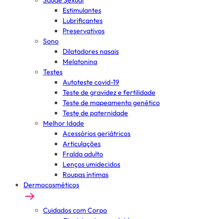
Saúde Sexual
Estimulantes
Lubrificantes
Preservativos
Sono
Dilatadores nasais
Melatonina
Testes
Autoteste covid-19
Teste de gravidez e fertilidade
Teste de mapeamento genético
Teste de paternidade
Melhor Idade
Acessórios geriátricos
Articulações
Fralda adulto
Lenços umidecidos
Roupas íntimas
Dermocosméticos
Cuidados com Corpo