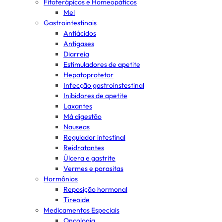
Fitoterápicos e Homeopáticos
Mel
Gastrointestinais
Antiácidos
Antigases
Diarreia
Estimuladores de apetite
Hepatoprotetor
Infecção gastroinstestinal
Inibidores de apetite
Laxantes
Má digestão
Nauseas
Regulador intestinal
Reidratantes
Úlcera e gastrite
Vermes e parasitas
Hormônios
Reposição hormonal
Tireoide
Medicamentos Especiais
Oncologia