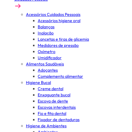
Acessórios Cuidados Pessoais
Acessórios higiene oral
Balanças
Inalação
Lancetas e tiras de glicemia
Medidores de pressão
Oxímetro
Umidificador
Alimentos Saudáveis
Adoçantes
Complemento alimentar
Higiene Bucal
Creme dental
Enxaguante bucal
Escova de dente
Escovas interdentais
Fio e fita dental
Fixador de dentaduras
Higiene de Ambientes