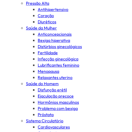
Pressão Alta
Antihipertensivo
Coração
Diuréticos
Saúde da Mulher
Anticoncepcionais
Bexiga hiperativa
Distúrbios ginecológicos
Fertilidade
Infecção ginecológica
Lubrificantes feminino
Menopausa
Relaxantes uterino
Saúde do Homem
Disfunção erétil
Ejaculação precoce
Hormônios masculinos
Problema com bexiga
Próstata
Sistema Circulatório
Cardiovasculares