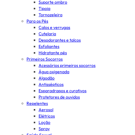
Suporte ombro
Tipoia
Tornozeleira
Para os Pés
Calos e verrugas
Cutelaria
Desodorantes e talcos
Esfoliantes
Hidratante pés
Primeiros Socorros
Acessórios primeiros socorros
Água oxigenada
Algodão
Antissépticos
Esparadrapos e curativos
Protetores de ouvidos
Repelentes
Aerosol
Elétricos
Loção
Spray