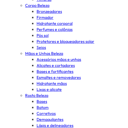
Corpo Beleza
Bronzeadores
Firmador
Hidratante corporal
Perfumes e colônias
Pós sol
Protetores e bloqueadores solar
Seios
Mãos e Unhas Beleza
Acessórios mãos e unhas
Alicates e cortadores
Bases e fortificantes
Esmaltes e removedores
Hidratante mãos
Lixas e alicate
Rosto Beleza
Bases
Batom
Corretivos
Demaquilantes
Lápis e delineadores