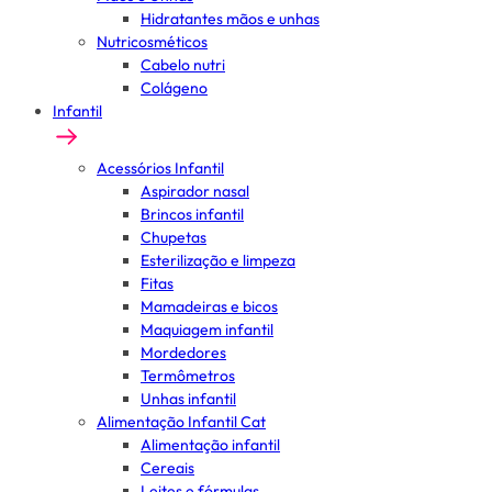
Hidratantes mãos e unhas
Nutricosméticos
Cabelo nutri
Colágeno
Infantil
Acessórios Infantil
Aspirador nasal
Brincos infantil
Chupetas
Esterilização e limpeza
Fitas
Mamadeiras e bicos
Maquiagem infantil
Mordedores
Termômetros
Unhas infantil
Alimentação Infantil Cat
Alimentação infantil
Cereais
Leites e fórmulas