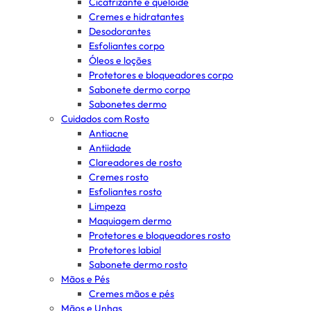
Cicatrizante e queloide
Cremes e hidratantes
Desodorantes
Esfoliantes corpo
Óleos e loções
Protetores e bloqueadores corpo
Sabonete dermo corpo
Sabonetes dermo
Cuidados com Rosto
Antiacne
Antiidade
Clareadores de rosto
Cremes rosto
Esfoliantes rosto
Limpeza
Maquiagem dermo
Protetores e bloqueadores rosto
Protetores labial
Sabonete dermo rosto
Mãos e Pés
Cremes mãos e pés
Mãos e Unhas