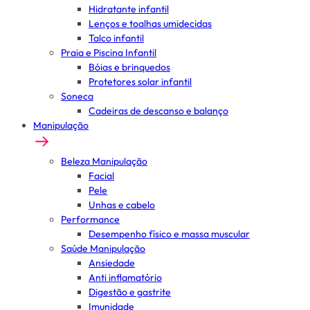
Hidratante infantil
Lenços e toalhas umidecidas
Talco infantil
Praia e Piscina Infantil
Bóias e brinquedos
Protetores solar infantil
Soneca
Cadeiras de descanso e balanço
Manipulação
Beleza Manipulação
Facial
Pele
Unhas e cabelo
Performance
Desempenho físico e massa muscular
Saúde Manipulação
Ansiedade
Anti inflamatório
Digestão e gastrite
Imunidade