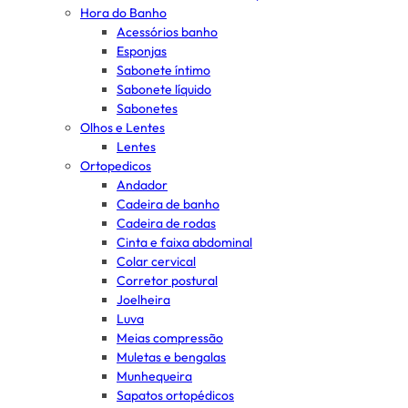
Hora do Banho
Acessórios banho
Esponjas
Sabonete íntimo
Sabonete líquido
Sabonetes
Olhos e Lentes
Lentes
Ortopedicos
Andador
Cadeira de banho
Cadeira de rodas
Cinta e faixa abdominal
Colar cervical
Corretor postural
Joelheira
Luva
Meias compressão
Muletas e bengalas
Munhequeira
Sapatos ortopédicos