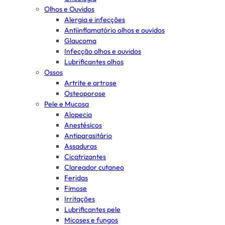
Olhos e Ouvidos
Alergia e infecções
Antiinflamatório olhos e ouvidos
Glaucoma
Infecção olhos e ouvidos
Lubrificantes olhos
Ossos
Artrite e artrose
Osteoporose
Pele e Mucosa
Alopecia
Anestésicos
Antiparasitário
Assaduras
Cicatrizantes
Clareador cutaneo
Feridas
Fimose
Irritações
Lubrificantes pele
Micoses e fungos