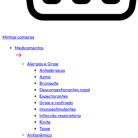
Minhas compras
Medicamentos
Alergias e Gripe
Antialérgicos
Asma
Bronquite
Descongestionantes nasal
Expectorantes
Gripe e resfriado
Imunoestimulantes
Infecção respiratória
Rinite
Tosse
Antianêmico