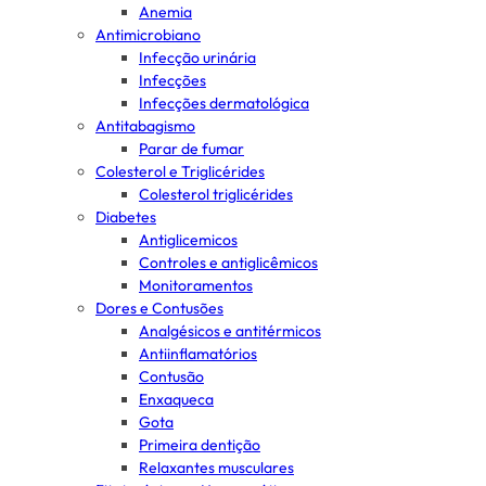
Anemia
Antimicrobiano
Infecção urinária
Infecções
Infecções dermatológica
Antitabagismo
Parar de fumar
Colesterol e Triglicérides
Colesterol triglicérides
Diabetes
Antiglicemicos
Controles e antiglicêmicos
Monitoramentos
Dores e Contusões
Analgésicos e antitérmicos
Antiinflamatórios
Contusão
Enxaqueca
Gota
Primeira dentição
Relaxantes musculares