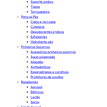
Suporte ombro
Tipoia
Tornozeleira
Para os Pés
Calos e verrugas
Cutelaria
Desodorantes e talcos
Esfoliantes
Hidratante pés
Primeiros Socorros
Acessórios primeiros socorros
Água oxigenada
Algodão
Antissépticos
Esparadrapos e curativos
Protetores de ouvidos
Repelentes
Aerosol
Elétricos
Loção
Spray