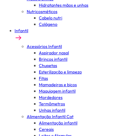
Hidratantes mãos e unhas
Nutricosméticos
Cabelo nutri
Colágeno
Infantil
Acessórios Infantil
Aspirador nasal
Brincos infantil
Chupetas
Esterilização e limpeza
Fitas
Mamadeiras e bicos
Maquiagem infantil
Mordedores
Termômetros
Unhas infantil
Alimentação Infantil Cat
Alimentação infantil
Cereais
Leites e fórmulas