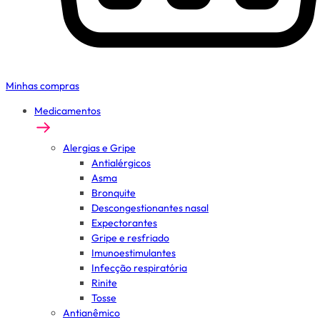
Minhas compras
Medicamentos
Alergias e Gripe
Antialérgicos
Asma
Bronquite
Descongestionantes nasal
Expectorantes
Gripe e resfriado
Imunoestimulantes
Infecção respiratória
Rinite
Tosse
Antianêmico