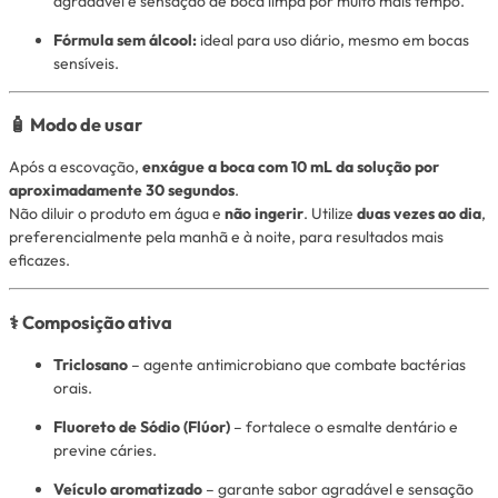
agradável e sensação de boca limpa por muito mais tempo.
Fórmula sem álcool:
ideal para uso diário, mesmo em bocas
sensíveis.
🧴
Modo de usar
Após a escovação,
enxágue a boca com 10 mL da solução por
aproximadamente 30 segundos
.
Não diluir o produto em água e
não ingerir
. Utilize
duas vezes ao dia
,
preferencialmente pela manhã e à noite, para resultados mais
eficazes.
⚕️
Composição ativa
Triclosano
– agente antimicrobiano que combate bactérias
orais.
Fluoreto de Sódio (Flúor)
– fortalece o esmalte dentário e
previne cáries.
Veículo aromatizado
– garante sabor agradável e sensação