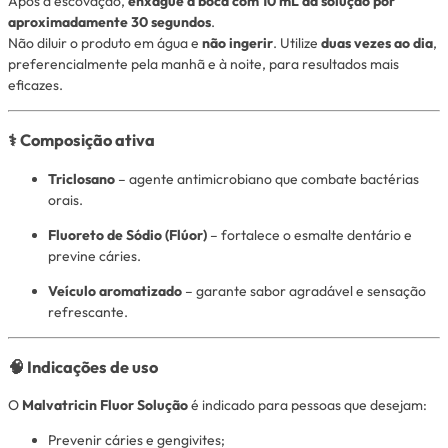
Após a escovação,
enxágue a boca com 10 mL da solução por
aproximadamente 30 segundos
.
Não diluir o produto em água e
não ingerir
. Utilize
duas vezes ao dia
,
preferencialmente pela manhã e à noite, para resultados mais
eficazes.
⚕️
Composição ativa
Triclosano
– agente antimicrobiano que combate bactérias
orais.
Fluoreto de Sódio (Flúor)
– fortalece o esmalte dentário e
previne cáries.
Veículo aromatizado
– garante sabor agradável e sensação
refrescante.
🧠
Indicações de uso
O
Malvatricin Fluor Solução
é indicado para pessoas que desejam:
Prevenir cáries e gengivites;