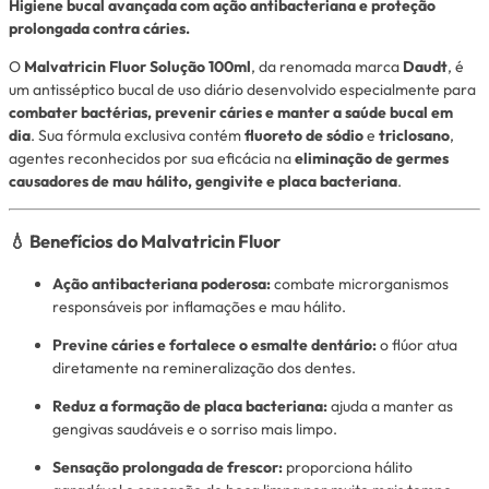
Higiene bucal avançada com ação antibacteriana e proteção
prolongada contra cáries.
O
Malvatricin Fluor Solução 100ml
, da renomada marca
Daudt
, é
um antisséptico bucal de uso diário desenvolvido especialmente para
combater bactérias, prevenir cáries e manter a saúde bucal em
dia
. Sua fórmula exclusiva contém
fluoreto de sódio
e
triclosano
,
agentes reconhecidos por sua eficácia na
eliminação de germes
causadores de mau hálito, gengivite e placa bacteriana
.
💧
Benefícios do Malvatricin Fluor
Ação antibacteriana poderosa:
combate microrganismos
responsáveis por inflamações e mau hálito.
Previne cáries e fortalece o esmalte dentário:
o flúor atua
diretamente na remineralização dos dentes.
Reduz a formação de placa bacteriana:
ajuda a manter as
gengivas saudáveis e o sorriso mais limpo.
Sensação prolongada de frescor:
proporciona hálito