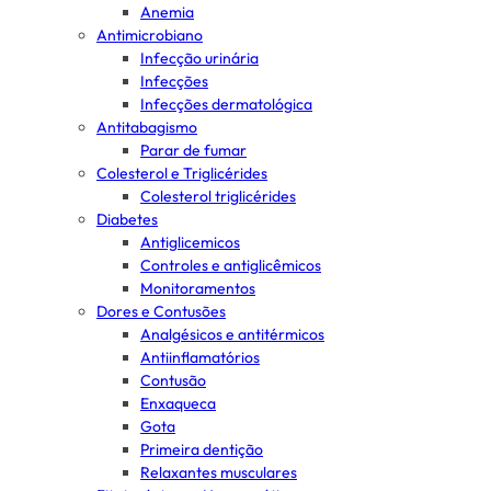
Anemia
Antimicrobiano
Infecção urinária
Infecções
Infecções dermatológica
Antitabagismo
Parar de fumar
Colesterol e Triglicérides
Colesterol triglicérides
Diabetes
Antiglicemicos
Controles e antiglicêmicos
Monitoramentos
Dores e Contusões
Analgésicos e antitérmicos
Antiinflamatórios
Contusão
Enxaqueca
Gota
Primeira dentição
Relaxantes musculares