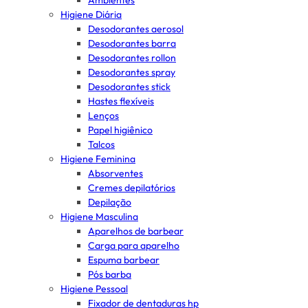
Ambientes
Higiene Diária
Desodorantes aerosol
Desodorantes barra
Desodorantes rollon
Desodorantes spray
Desodorantes stick
Hastes flexíveis
Lenços
Papel higiênico
Talcos
Higiene Feminina
Absorventes
Cremes depilatórios
Depilação
Higiene Masculina
Aparelhos de barbear
Carga para aparelho
Espuma barbear
Pós barba
Higiene Pessoal
Fixador de dentaduras hp