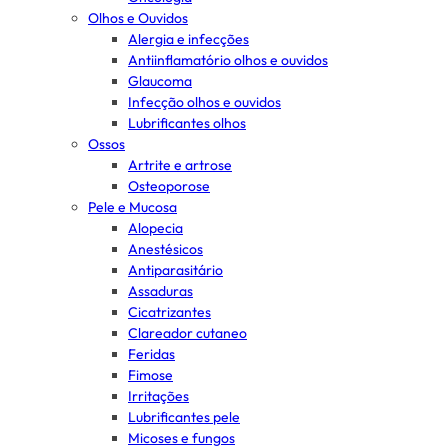
Olhos e Ouvidos
Alergia e infecções
Antiinflamatório olhos e ouvidos
Glaucoma
Infecção olhos e ouvidos
Lubrificantes olhos
Ossos
Artrite e artrose
Osteoporose
Pele e Mucosa
Alopecia
Anestésicos
Antiparasitário
Assaduras
Cicatrizantes
Clareador cutaneo
Feridas
Fimose
Irritações
Lubrificantes pele
Micoses e fungos