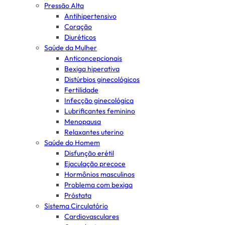
Pressão Alta
Antihipertensivo
Coração
Diuréticos
Saúde da Mulher
Anticoncepcionais
Bexiga hiperativa
Distúrbios ginecológicos
Fertilidade
Infecção ginecológica
Lubrificantes feminino
Menopausa
Relaxantes uterino
Saúde do Homem
Disfunção erétil
Ejaculação precoce
Hormônios masculinos
Problema com bexiga
Próstata
Sistema Circulatório
Cardiovasculares