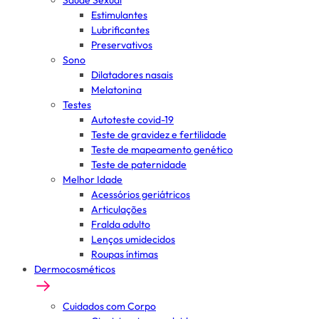
Saúde Sexual
Estimulantes
Lubrificantes
Preservativos
Sono
Dilatadores nasais
Melatonina
Testes
Autoteste covid-19
Teste de gravidez e fertilidade
Teste de mapeamento genético
Teste de paternidade
Melhor Idade
Acessórios geriátricos
Articulações
Fralda adulto
Lenços umidecidos
Roupas íntimas
Dermocosméticos
Cuidados com Corpo