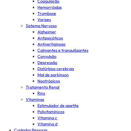
Coagulação
Hemorróidas
Trombose
Varizes
Sistema Nervoso
Alzheimer
Antipsicóticos
Antivertiginoso
Calmantes e tranquilizantes
Convulsão
Depressão
Distúrbios cerebrais
Mal de parkinson
Nootrópicos
Tratamento Renal
Rins
Vitaminas
Estimulador de apetite
Polivitamínicos
Vitamina c
Vitamina d
Cuidados Pessoais