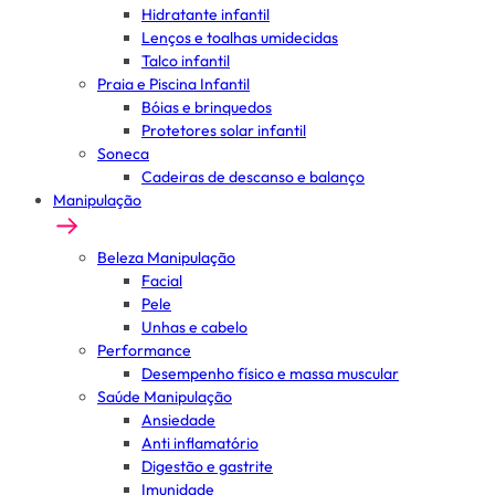
Hidratante infantil
Lenços e toalhas umidecidas
Talco infantil
Praia e Piscina Infantil
Bóias e brinquedos
Protetores solar infantil
Soneca
Cadeiras de descanso e balanço
Manipulação
Beleza Manipulação
Facial
Pele
Unhas e cabelo
Performance
Desempenho físico e massa muscular
Saúde Manipulação
Ansiedade
Anti inflamatório
Digestão e gastrite
Imunidade