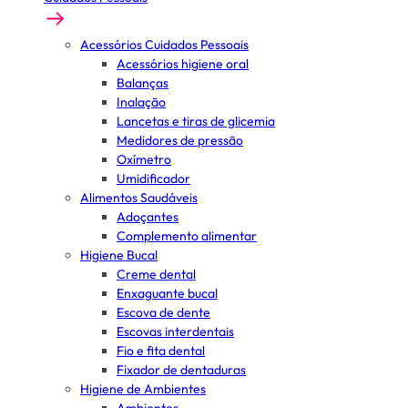
Acessórios Cuidados Pessoais
Acessórios higiene oral
Balanças
Inalação
Lancetas e tiras de glicemia
Medidores de pressão
Oxímetro
Umidificador
Alimentos Saudáveis
Adoçantes
Complemento alimentar
Higiene Bucal
Creme dental
Enxaguante bucal
Escova de dente
Escovas interdentais
Fio e fita dental
Fixador de dentaduras
Higiene de Ambientes