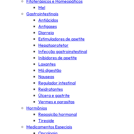
Fitoterápicos e Homeopáticos
Mel
Gastrointestinais
Antiácidos
Antigases
Diarreia
Estimuladores de apetite
Hepatoprotetor
Infecção gastroinstestinal
Inibidores de apetite
Laxantes
Má digestão
Nauseas
Regulador intestinal
Reidratantes
Úlcera e gastrite
Vermes e parasitas
Hormônios
Reposição hormonal
Tireoide
Medicamentos Especiais
Oncologia