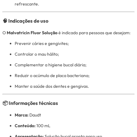
refrescante.
🧠
Indicações de uso
O
Malvatricin Fluor Solução
é indicado para pessoas que desejam:
Prevenir cáries e gengivites;
Controlar o mau hálito;
Complementar a higiene bucal diária;
Reduzir o acúmulo de placa bacteriana;
Manter a saúde dos dentes e gengivas.
📦
Informações técnicas
Marca:
Daudt
Conteúdo:
100 mL
Apresentação:
Solução bucal pronta para uso