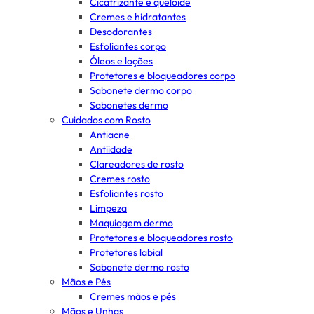
Cicatrizante e queloide
Cremes e hidratantes
Desodorantes
Esfoliantes corpo
Óleos e loções
Protetores e bloqueadores corpo
Sabonete dermo corpo
Sabonetes dermo
Cuidados com Rosto
Antiacne
Antiidade
Clareadores de rosto
Cremes rosto
Esfoliantes rosto
Limpeza
Maquiagem dermo
Protetores e bloqueadores rosto
Protetores labial
Sabonete dermo rosto
Mãos e Pés
Cremes mãos e pés
Mãos e Unhas