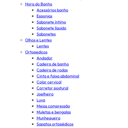
Hora do Banho
Acessórios banho
Esponjas
Sabonete íntimo
Sabonete líquido
Sabonetes
Olhos e Lentes
Lentes
Ortopedicos
Andador
Cadeira de banho
Cadeira de rodas
Cinta e faixa abdominal
Colar cervical
Corretor postural
Joelheira
Luva
Meias compressão
Muletas e bengalas
Munhequeira
Sapatos ortopédicos