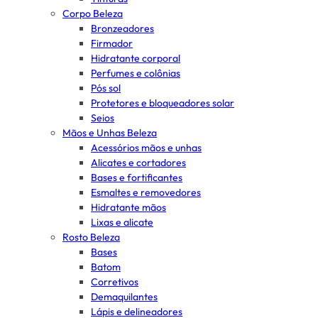
Corpo Beleza
Bronzeadores
Firmador
Hidratante corporal
Perfumes e colônias
Pós sol
Protetores e bloqueadores solar
Seios
Mãos e Unhas Beleza
Acessórios mãos e unhas
Alicates e cortadores
Bases e fortificantes
Esmaltes e removedores
Hidratante mãos
Lixas e alicate
Rosto Beleza
Bases
Batom
Corretivos
Demaquilantes
Lápis e delineadores