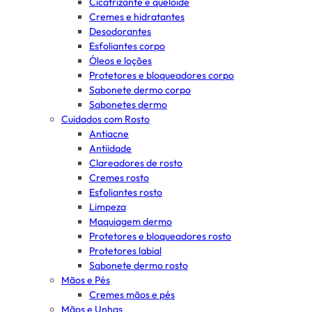
Cicatrizante e queloide
Cremes e hidratantes
Desodorantes
Esfoliantes corpo
Óleos e loções
Protetores e bloqueadores corpo
Sabonete dermo corpo
Sabonetes dermo
Cuidados com Rosto
Antiacne
Antiidade
Clareadores de rosto
Cremes rosto
Esfoliantes rosto
Limpeza
Maquiagem dermo
Protetores e bloqueadores rosto
Protetores labial
Sabonete dermo rosto
Mãos e Pés
Cremes mãos e pés
Mãos e Unhas