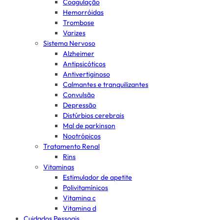
Coagulação
Hemorróidas
Trombose
Varizes
Sistema Nervoso
Alzheimer
Antipsicóticos
Antivertiginoso
Calmantes e tranquilizantes
Convulsão
Depressão
Distúrbios cerebrais
Mal de parkinson
Nootrópicos
Tratamento Renal
Rins
Vitaminas
Estimulador de apetite
Polivitamínicos
Vitamina c
Vitamina d
Cuidados Pessoais