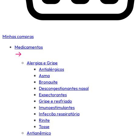
Minhas compras
Medicamentos
Alergias e Gripe
Antialérgicos
Asma
Bronquite
Descongestionantes nasal
Expectorantes
Gripe e resfriado
Imunoestimulantes
Infecção respiratória
Rinite
Tosse
Antianêmico