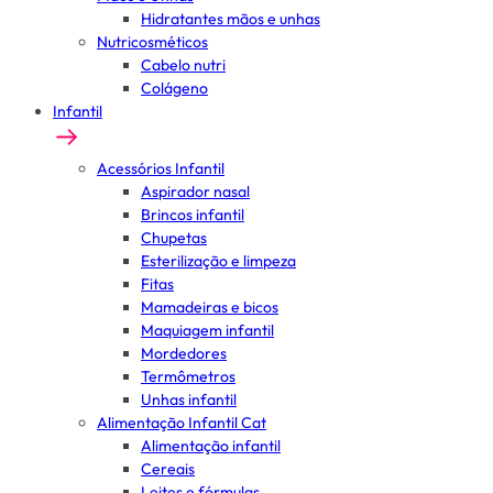
Hidratantes mãos e unhas
Nutricosméticos
Cabelo nutri
Colágeno
Infantil
Acessórios Infantil
Aspirador nasal
Brincos infantil
Chupetas
Esterilização e limpeza
Fitas
Mamadeiras e bicos
Maquiagem infantil
Mordedores
Termômetros
Unhas infantil
Alimentação Infantil Cat
Alimentação infantil
Cereais
Leites e fórmulas