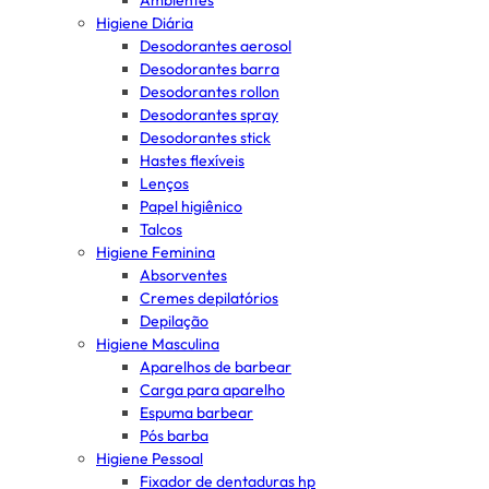
Ambientes
Higiene Diária
Desodorantes aerosol
Desodorantes barra
Desodorantes rollon
Desodorantes spray
Desodorantes stick
Hastes flexíveis
Lenços
Papel higiênico
Talcos
Higiene Feminina
Absorventes
Cremes depilatórios
Depilação
Higiene Masculina
Aparelhos de barbear
Carga para aparelho
Espuma barbear
Pós barba
Higiene Pessoal
Fixador de dentaduras hp