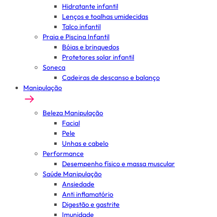
Hidratante infantil
Lenços e toalhas umidecidas
Talco infantil
Praia e Piscina Infantil
Bóias e brinquedos
Protetores solar infantil
Soneca
Cadeiras de descanso e balanço
Manipulação
Beleza Manipulação
Facial
Pele
Unhas e cabelo
Performance
Desempenho físico e massa muscular
Saúde Manipulação
Ansiedade
Anti inflamatório
Digestão e gastrite
Imunidade