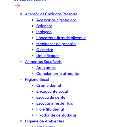
Acessórios Cuidados Pessoais
Acessórios higiene oral
Balanças
Inalação
Lancetas e tiras de glicemia
Medidores de pressão
Oxímetro
Umidificador
Alimentos Saudáveis
Adoçantes
Complemento alimentar
Higiene Bucal
Creme dental
Enxaguante bucal
Escova de dente
Escovas interdentais
Fio e fita dental
Fixador de dentaduras
Higiene de Ambientes