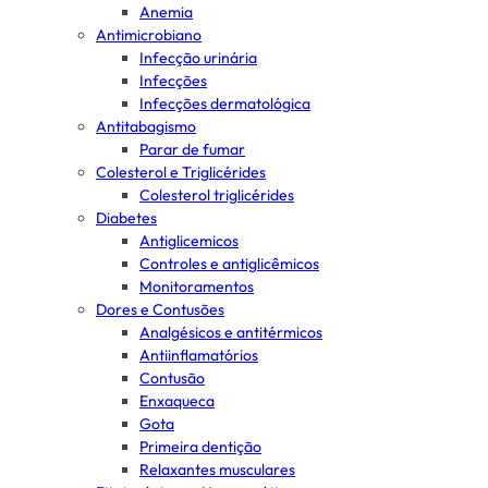
Anemia
Antimicrobiano
Infecção urinária
Infecções
Infecções dermatológica
Antitabagismo
Parar de fumar
Colesterol e Triglicérides
Colesterol triglicérides
Diabetes
Antiglicemicos
Controles e antiglicêmicos
Monitoramentos
Dores e Contusões
Analgésicos e antitérmicos
Antiinflamatórios
Contusão
Enxaqueca
Gota
Primeira dentição
Relaxantes musculares