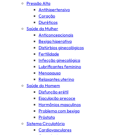
Pressão Alta
Antihipertensivo
Coração
Diuréticos
Saúde da Mulher
Anticoncepcionais
Bexiga hiperativa
Distúrbios ginecológicos
Fertilidade
Infecção ginecológica
Lubrificantes feminino
Menopausa
Relaxantes uterino
Saúde do Homem
Disfunção erétil
Ejaculação precoce
Hormônios masculinos
Problema com bexiga
Próstata
Sistema Circulatório
Cardiovasculares