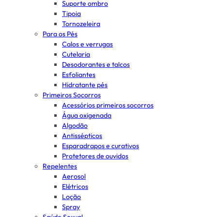
Suporte ombro
Tipoia
Tornozeleira
Para os Pés
Calos e verrugas
Cutelaria
Desodorantes e talcos
Esfoliantes
Hidratante pés
Primeiros Socorros
Acessórios primeiros socorros
Água oxigenada
Algodão
Antissépticos
Esparadrapos e curativos
Protetores de ouvidos
Repelentes
Aerosol
Elétricos
Loção
Spray