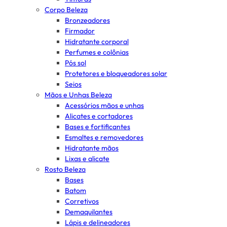
Corpo Beleza
Bronzeadores
Firmador
Hidratante corporal
Perfumes e colônias
Pós sol
Protetores e bloqueadores solar
Seios
Mãos e Unhas Beleza
Acessórios mãos e unhas
Alicates e cortadores
Bases e fortificantes
Esmaltes e removedores
Hidratante mãos
Lixas e alicate
Rosto Beleza
Bases
Batom
Corretivos
Demaquilantes
Lápis e delineadores