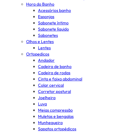
Hora do Banho
Acessórios banho
Esponjas
Sabonete íntimo
Sabonete líquido
Sabonetes
Olhos e Lentes
Lentes
Ortopedicos
Andador
Cadeira de banho
Cadeira de rodas
Cinta e faixa abdominal
Colar cervical
Corretor postural
Joelheira
Luva
Meias compressão
Muletas e bengalas
Munhequeira
Sapatos ortopédicos