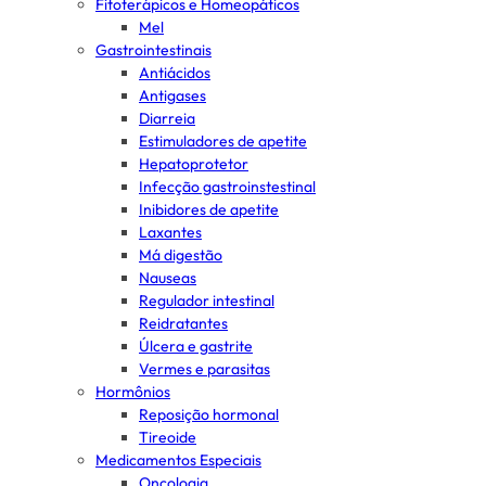
Fitoterápicos e Homeopáticos
Mel
Gastrointestinais
Antiácidos
Antigases
Diarreia
Estimuladores de apetite
Hepatoprotetor
Infecção gastroinstestinal
Inibidores de apetite
Laxantes
Má digestão
Nauseas
Regulador intestinal
Reidratantes
Úlcera e gastrite
Vermes e parasitas
Hormônios
Reposição hormonal
Tireoide
Medicamentos Especiais
Oncologia