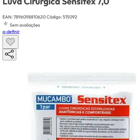
Luva Cirurgica Sensitex 7,0
EAN: 7896098810620
Código: 515092
Sem avaliações
a-definir