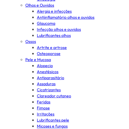
Olhos e Ouvidos
Alergia e infecções
Antiinflamatório olhos e ouvidos
Glaucoma
Infecção olhos e ouvidos
Lubrificantes olhos
Ossos
Artrite e artrose
Osteoporose
Pele e Mucosa
Alopecia
Anestésicos
Antiparasitário
Assaduras
Cicatrizantes
Clareador cutaneo
Feridas
Fimose
Irritações
Lubrificantes pele
Micoses e fungos