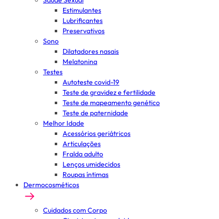
Saúde Sexual
Estimulantes
Lubrificantes
Preservativos
Sono
Dilatadores nasais
Melatonina
Testes
Autoteste covid-19
Teste de gravidez e fertilidade
Teste de mapeamento genético
Teste de paternidade
Melhor Idade
Acessórios geriátricos
Articulações
Fralda adulto
Lenços umidecidos
Roupas íntimas
Dermocosméticos
Cuidados com Corpo