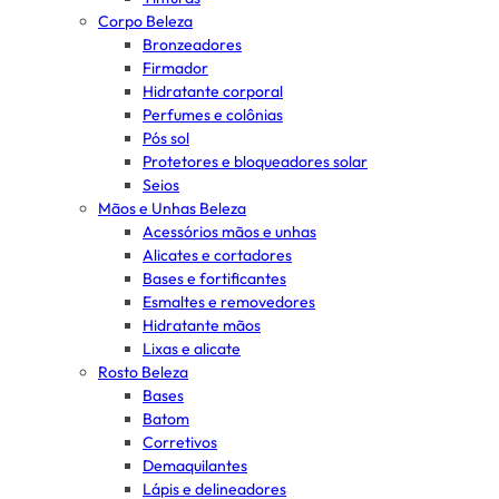
Corpo Beleza
Bronzeadores
Firmador
Hidratante corporal
Perfumes e colônias
Pós sol
Protetores e bloqueadores solar
Seios
Mãos e Unhas Beleza
Acessórios mãos e unhas
Alicates e cortadores
Bases e fortificantes
Esmaltes e removedores
Hidratante mãos
Lixas e alicate
Rosto Beleza
Bases
Batom
Corretivos
Demaquilantes
Lápis e delineadores