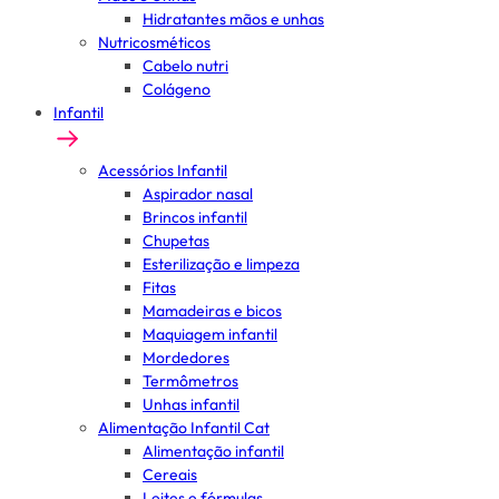
Hidratantes mãos e unhas
Nutricosméticos
Cabelo nutri
Colágeno
Infantil
Acessórios Infantil
Aspirador nasal
Brincos infantil
Chupetas
Esterilização e limpeza
Fitas
Mamadeiras e bicos
Maquiagem infantil
Mordedores
Termômetros
Unhas infantil
Alimentação Infantil Cat
Alimentação infantil
Cereais
Leites e fórmulas