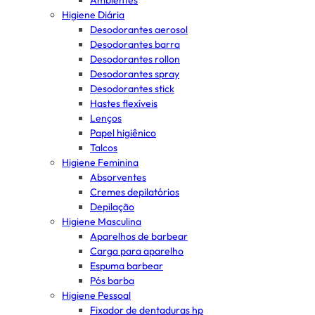
Ambientes
Higiene Diária
Desodorantes aerosol
Desodorantes barra
Desodorantes rollon
Desodorantes spray
Desodorantes stick
Hastes flexíveis
Lenços
Papel higiênico
Talcos
Higiene Feminina
Absorventes
Cremes depilatórios
Depilação
Higiene Masculina
Aparelhos de barbear
Carga para aparelho
Espuma barbear
Pós barba
Higiene Pessoal
Fixador de dentaduras hp