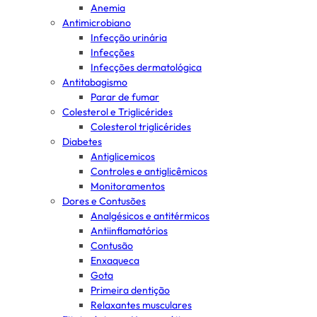
Anemia
Antimicrobiano
Infecção urinária
Infecções
Infecções dermatológica
Antitabagismo
Parar de fumar
Colesterol e Triglicérides
Colesterol triglicérides
Diabetes
Antiglicemicos
Controles e antiglicêmicos
Monitoramentos
Dores e Contusões
Analgésicos e antitérmicos
Antiinflamatórios
Contusão
Enxaqueca
Gota
Primeira dentição
Relaxantes musculares