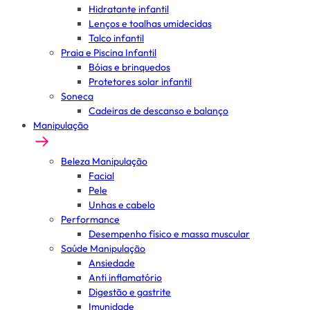
Hidratante infantil
Lenços e toalhas umidecidas
Talco infantil
Praia e Piscina Infantil
Bóias e brinquedos
Protetores solar infantil
Soneca
Cadeiras de descanso e balanço
Manipulação
Beleza Manipulação
Facial
Pele
Unhas e cabelo
Performance
Desempenho físico e massa muscular
Saúde Manipulação
Ansiedade
Anti inflamatório
Digestão e gastrite
Imunidade