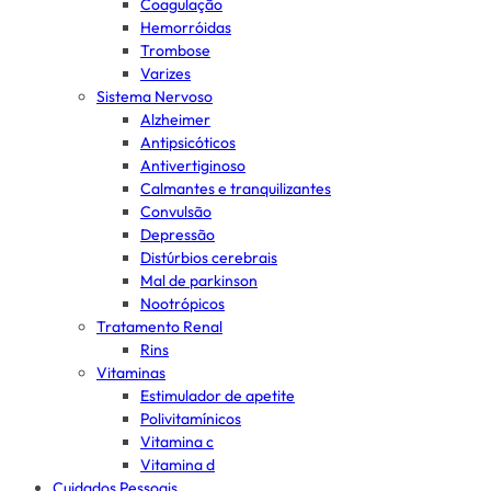
Coagulação
Hemorróidas
Trombose
Varizes
Sistema Nervoso
Alzheimer
Antipsicóticos
Antivertiginoso
Calmantes e tranquilizantes
Convulsão
Depressão
Distúrbios cerebrais
Mal de parkinson
Nootrópicos
Tratamento Renal
Rins
Vitaminas
Estimulador de apetite
Polivitamínicos
Vitamina c
Vitamina d
Cuidados Pessoais