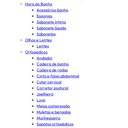
Hora do Banho
Acessórios banho
Esponjas
Sabonete íntimo
Sabonete líquido
Sabonetes
Olhos e Lentes
Lentes
Ortopedicos
Andador
Cadeira de banho
Cadeira de rodas
Cinta e faixa abdominal
Colar cervical
Corretor postural
Joelheira
Luva
Meias compressão
Muletas e bengalas
Munhequeira
Sapatos ortopédicos