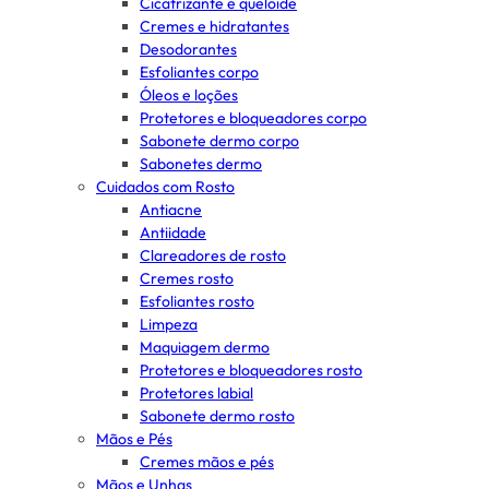
Cicatrizante e queloide
Cremes e hidratantes
Desodorantes
Esfoliantes corpo
Óleos e loções
Protetores e bloqueadores corpo
Sabonete dermo corpo
Sabonetes dermo
Cuidados com Rosto
Antiacne
Antiidade
Clareadores de rosto
Cremes rosto
Esfoliantes rosto
Limpeza
Maquiagem dermo
Protetores e bloqueadores rosto
Protetores labial
Sabonete dermo rosto
Mãos e Pés
Cremes mãos e pés
Mãos e Unhas