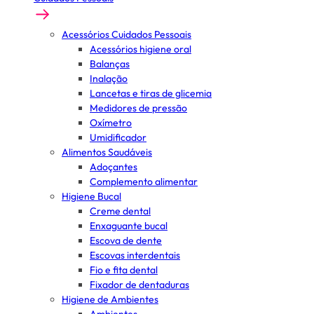
Acessórios Cuidados Pessoais
Acessórios higiene oral
Balanças
Inalação
Lancetas e tiras de glicemia
Medidores de pressão
Oxímetro
Umidificador
Alimentos Saudáveis
Adoçantes
Complemento alimentar
Higiene Bucal
Creme dental
Enxaguante bucal
Escova de dente
Escovas interdentais
Fio e fita dental
Fixador de dentaduras
Higiene de Ambientes