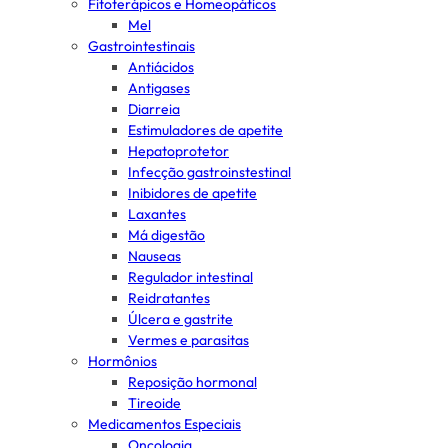
Fitoterápicos e Homeopáticos
Mel
Gastrointestinais
Antiácidos
Antigases
Diarreia
Estimuladores de apetite
Hepatoprotetor
Infecção gastroinstestinal
Inibidores de apetite
Laxantes
Má digestão
Nauseas
Regulador intestinal
Reidratantes
Úlcera e gastrite
Vermes e parasitas
Hormônios
Reposição hormonal
Tireoide
Medicamentos Especiais
Oncologia