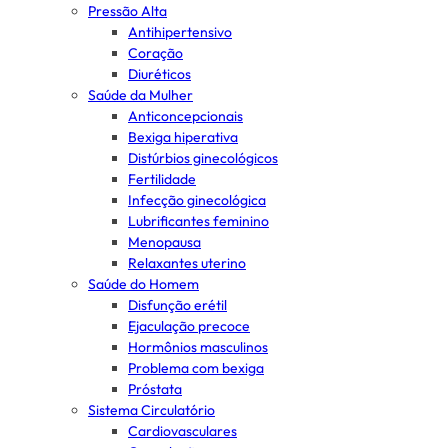
Pressão Alta
Antihipertensivo
Coração
Diuréticos
Saúde da Mulher
Anticoncepcionais
Bexiga hiperativa
Distúrbios ginecológicos
Fertilidade
Infecção ginecológica
Lubrificantes feminino
Menopausa
Relaxantes uterino
Saúde do Homem
Disfunção erétil
Ejaculação precoce
Hormônios masculinos
Problema com bexiga
Próstata
Sistema Circulatório
Cardiovasculares