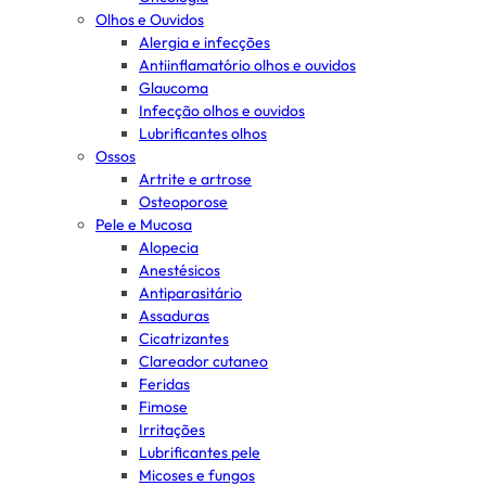
Olhos e Ouvidos
Alergia e infecções
Antiinflamatório olhos e ouvidos
Glaucoma
Infecção olhos e ouvidos
Lubrificantes olhos
Ossos
Artrite e artrose
Osteoporose
Pele e Mucosa
Alopecia
Anestésicos
Antiparasitário
Assaduras
Cicatrizantes
Clareador cutaneo
Feridas
Fimose
Irritações
Lubrificantes pele
Micoses e fungos