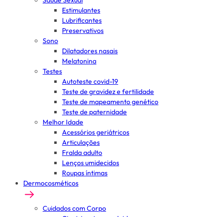
Saúde Sexual
Estimulantes
Lubrificantes
Preservativos
Sono
Dilatadores nasais
Melatonina
Testes
Autoteste covid-19
Teste de gravidez e fertilidade
Teste de mapeamento genético
Teste de paternidade
Melhor Idade
Acessórios geriátricos
Articulações
Fralda adulto
Lenços umidecidos
Roupas íntimas
Dermocosméticos
Cuidados com Corpo