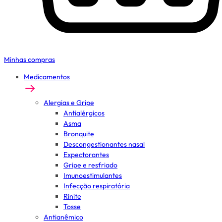
Minhas compras
Medicamentos
Alergias e Gripe
Antialérgicos
Asma
Bronquite
Descongestionantes nasal
Expectorantes
Gripe e resfriado
Imunoestimulantes
Infecção respiratória
Rinite
Tosse
Antianêmico