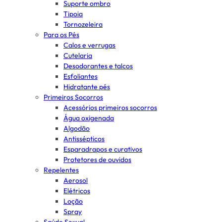
Suporte ombro
Tipoia
Tornozeleira
Para os Pés
Calos e verrugas
Cutelaria
Desodorantes e talcos
Esfoliantes
Hidratante pés
Primeiros Socorros
Acessórios primeiros socorros
Água oxigenada
Algodão
Antissépticos
Esparadrapos e curativos
Protetores de ouvidos
Repelentes
Aerosol
Elétricos
Loção
Spray