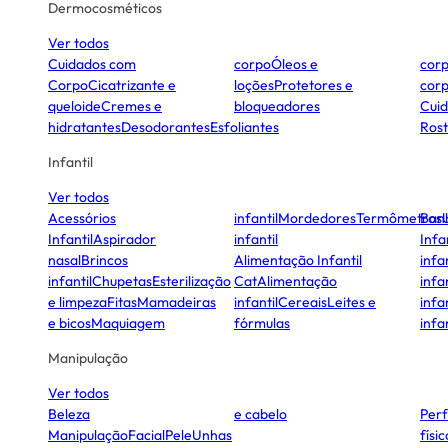
Dermocosméticos
Ver todos
Cuidados com
corpo
Óleos e
cor
Corpo
Cicatrizante e
loções
Protetores e
cor
queloide
Cremes e
bloqueadores
Cui
hidratantes
Desodorantes
Esfoliantes
Ros
Infantil
Ver todos
Acessórios
infantil
Mordedores
Termômetros
Ban
Infantil
Aspirador
infantil
Infa
nasal
Brincos
Alimentação Infantil
infan
infantil
Chupetas
Esterilização
Cat
Alimentação
infan
e limpeza
Fitas
Mamadeiras
infantil
Cereais
Leites e
infan
e bicos
Maquiagem
fórmulas
infan
Manipulação
Ver todos
Beleza
e cabelo
Per
Manipulação
Facial
Pele
Unhas
físi