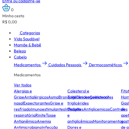
Entre ou cadastre-se
0
Minha cesta
R$ 0,00
Categorias
Vida Saudável
Mamãe & Bebê
Beleza
Cabelo
Medicamentos
Cuidados Pessoais
Dermocosméticos
Medicamentos
Ver todos
Alergias e
Colesterol e
Fito
Gripe
Antialérgicos
Asma
Bronquite
Triglicérides
Descongestionantes
Colesterol
Hom
nasal
Expectorantes
Gripe e
triglicérides
Gast
resfriado
Imunoestimulantes
Infecção
Diabetes
Antiglicemicos
Controles
de
respiratória
Rinite
Tosse
e
apet
Antianêmico
Anemia
antiglicêmicos
Monitoramentos
gast
Antimicrobiano
Infecção
Dores e
de a