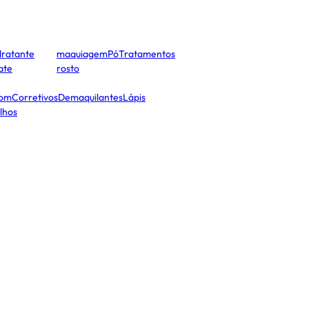
dratante
maquiagem
Pó
Tratamentos
cate
rosto
tom
Corretivos
Demaquilantes
Lápis
lhos