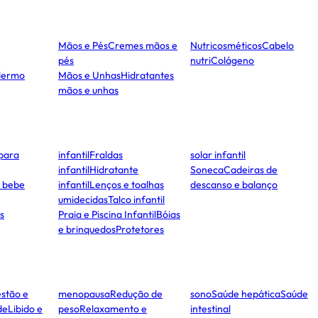
Mãos e Pés
Cremes mãos e
Nutricosméticos
Cabelo
pés
nutri
Colágeno
dermo
Mãos e Unhas
Hidratantes
mãos e unhas
para
infantil
Fraldas
solar infantil
infantil
Hidratante
Soneca
Cadeiras de
e bebe
infantil
Lenços e toalhas
descanso e balanço
umidecidas
Talco infantil
s
Praia e Piscina Infantil
Bóias
e brinquedos
Protetores
stão e
menopausa
Redução de
sono
Saúde hepática
Saúde
de
Libido e
peso
Relaxamento e
intestinal