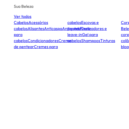
Sua Beleza
Ver todos
Cabelos
Acessórios
cabelos
Escovas e
Cor
cabelos
Alisantes
Anticaspa
Antiqueda
pentes
Finalizadores e
Cera
Bele
para
leave-in
Gel para
corp
cabelos
Condicionadores
Creme
cabelos
Shampoos
Tinturas
colô
de pentear
Cremes para
bloq