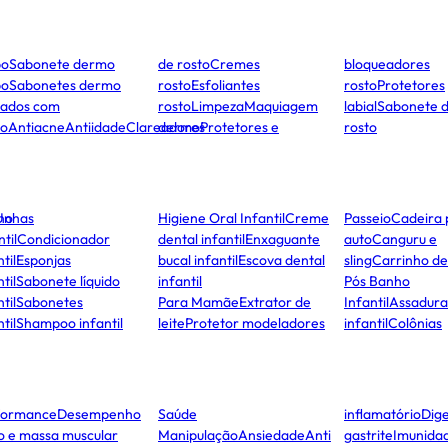
po
Sabonete dermo
de rosto
Cremes
bloqueadores
po
Sabonetes dermo
rosto
Esfoliantes
rosto
Protetores
dados com
rosto
Limpeza
Maquiagem
labial
Sabonete 
to
Antiacne
Antiidade
Clareadores
dermo
Protetores e
rosto
ho
Unhas
Higiene Oral Infantil
Creme
Passeio
Cadeira 
ntil
Condicionador
dental infantil
Enxaguante
auto
Canguru e
til
Esponjas
bucal infantil
Escova dental
sling
Carrinho d
til
Sabonete líquido
infantil
Pós Banho
til
Sabonetes
Para Mamãe
Extrator de
Infantil
Assadura
til
Shampoo infantil
leite
Protetor modeladores
infantil
Colônias
formance
Desempenho
Saúde
inflamatório
Dige
co e massa muscular
Manipulação
Ansiedade
Anti
gastrite
Imunida