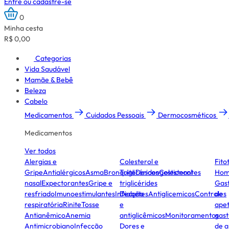
Entre ou cadastre-se
0
Minha cesta
R$ 0,00
Categorias
Vida Saudável
Mamãe & Bebê
Beleza
Cabelo
Medicamentos
Cuidados Pessoais
Dermocosméticos
Medicamentos
Ver todos
Alergias e
Colesterol e
Fito
Gripe
Antialérgicos
Asma
Bronquite
Triglicérides
Descongestionantes
Colesterol
Hom
nasal
Expectorantes
Gripe e
triglicérides
Gast
resfriado
Imunoestimulantes
Infecção
Diabetes
Antiglicemicos
Controles
de
respiratória
Rinite
Tosse
e
apet
Antianêmico
Anemia
antiglicêmicos
Monitoramentos
gast
Antimicrobiano
Infecção
Dores e
de a