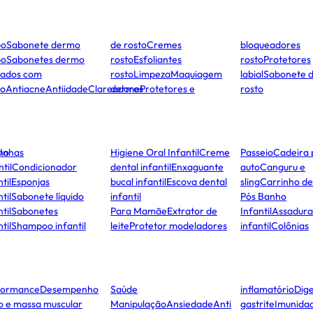
po
Sabonete dermo
de rosto
Cremes
bloqueadores
po
Sabonetes dermo
rosto
Esfoliantes
rosto
Protetores
dados com
rosto
Limpeza
Maquiagem
labial
Sabonete 
to
Antiacne
Antiidade
Clareadores
dermo
Protetores e
rosto
ho
Unhas
Higiene Oral Infantil
Creme
Passeio
Cadeira 
ntil
Condicionador
dental infantil
Enxaguante
auto
Canguru e
til
Esponjas
bucal infantil
Escova dental
sling
Carrinho d
til
Sabonete líquido
infantil
Pós Banho
til
Sabonetes
Para Mamãe
Extrator de
Infantil
Assadura
til
Shampoo infantil
leite
Protetor modeladores
infantil
Colônias
formance
Desempenho
Saúde
inflamatório
Dige
co e massa muscular
Manipulação
Ansiedade
Anti
gastrite
Imunida