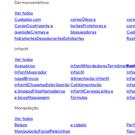
Dermocosméticos
Ver todos
Cuidados com
corpo
Óleos e
cor
Corpo
Cicatrizante e
loções
Protetores e
cor
queloide
Cremes e
bloqueadores
Cui
hidratantes
Desodorantes
Esfoliantes
Ros
Infantil
Ver todos
Acessórios
infantil
Mordedores
Termômetros
Ban
Infantil
Aspirador
infantil
Infa
nasal
Brincos
Alimentação Infantil
infan
infantil
Chupetas
Esterilização
Cat
Alimentação
infan
e limpeza
Fitas
Mamadeiras
infantil
Cereais
Leites e
infan
e bicos
Maquiagem
fórmulas
infan
Manipulação
Ver todos
Beleza
e cabelo
Per
Manipulação
Facial
Pele
Unhas
físi