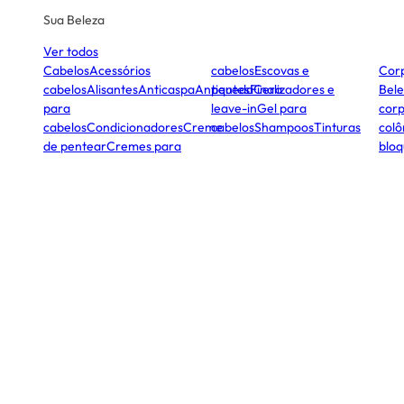
Sua Beleza
Ver todos
Cabelos
Acessórios
cabelos
Escovas e
Cor
cabelos
Alisantes
Anticaspa
Antiqueda
pentes
Finalizadores e
Cera
Bele
para
leave-in
Gel para
corp
cabelos
Condicionadores
Creme
cabelos
Shampoos
Tinturas
colô
de pentear
Cremes para
bloq