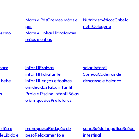
Mãos e Pés
Cremes mãos e
Nutricosméticos
Cabelo
pés
nutri
Colágeno
dermo
Mãos e Unhas
Hidratantes
mãos e unhas
para
infantil
Fraldas
solar infantil
infantil
Hidratante
Soneca
Cadeiras de
e bebe
infantil
Lenços e toalhas
descanso e balanço
umidecidas
Talco infantil
s
Praia e Piscina Infantil
Bóias
e brinquedos
Protetores
stão e
menopausa
Redução de
sono
Saúde hepática
Saúde
de
Libido e
peso
Relaxamento e
intestinal