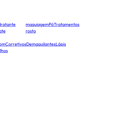
dratante
maquiagem
Pó
Tratamentos
cate
rosto
tom
Corretivos
Demaquilantes
Lápis
lhos