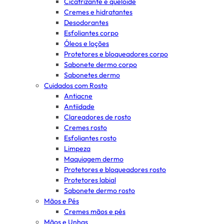
Cicatrizante e queloide
Cremes e hidratantes
Desodorantes
Esfoliantes corpo
Óleos e loções
Protetores e bloqueadores corpo
Sabonete dermo corpo
Sabonetes dermo
Cuidados com Rosto
Antiacne
Antiidade
Clareadores de rosto
Cremes rosto
Esfoliantes rosto
Limpeza
Maquiagem dermo
Protetores e bloqueadores rosto
Protetores labial
Sabonete dermo rosto
Mãos e Pés
Cremes mãos e pés
Mãos e Unhas