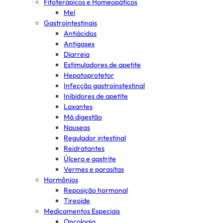
Fitoterápicos e Homeopáticos
Mel
Gastrointestinais
Antiácidos
Antigases
Diarreia
Estimuladores de apetite
Hepatoprotetor
Infecção gastroinstestinal
Inibidores de apetite
Laxantes
Má digestão
Nauseas
Regulador intestinal
Reidratantes
Úlcera e gastrite
Vermes e parasitas
Hormônios
Reposição hormonal
Tireoide
Medicamentos Especiais
Oncologia