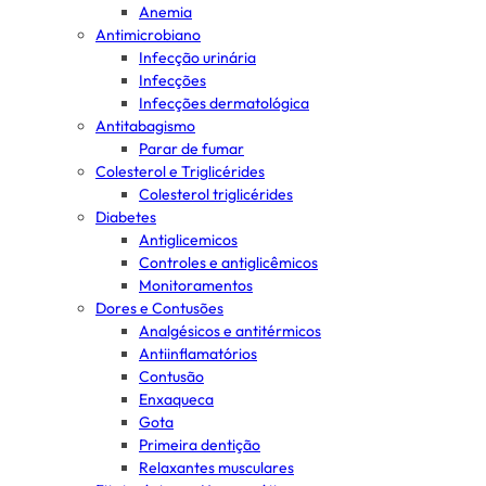
Anemia
Antimicrobiano
Infecção urinária
Infecções
Infecções dermatológica
Antitabagismo
Parar de fumar
Colesterol e Triglicérides
Colesterol triglicérides
Diabetes
Antiglicemicos
Controles e antiglicêmicos
Monitoramentos
Dores e Contusões
Analgésicos e antitérmicos
Antiinflamatórios
Contusão
Enxaqueca
Gota
Primeira dentição
Relaxantes musculares