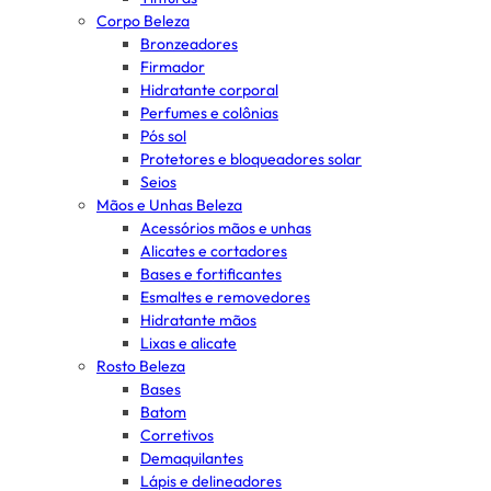
Corpo Beleza
Bronzeadores
Firmador
Hidratante corporal
Perfumes e colônias
Pós sol
Protetores e bloqueadores solar
Seios
Mãos e Unhas Beleza
Acessórios mãos e unhas
Alicates e cortadores
Bases e fortificantes
Esmaltes e removedores
Hidratante mãos
Lixas e alicate
Rosto Beleza
Bases
Batom
Corretivos
Demaquilantes
Lápis e delineadores