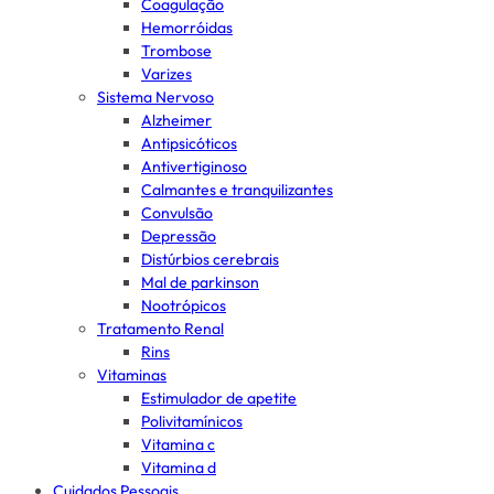
Coagulação
Hemorróidas
Trombose
Varizes
Sistema Nervoso
Alzheimer
Antipsicóticos
Antivertiginoso
Calmantes e tranquilizantes
Convulsão
Depressão
Distúrbios cerebrais
Mal de parkinson
Nootrópicos
Tratamento Renal
Rins
Vitaminas
Estimulador de apetite
Polivitamínicos
Vitamina c
Vitamina d
Cuidados Pessoais