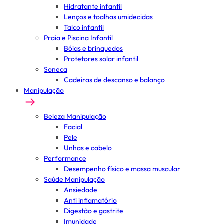
Hidratante infantil
Lenços e toalhas umidecidas
Talco infantil
Praia e Piscina Infantil
Bóias e brinquedos
Protetores solar infantil
Soneca
Cadeiras de descanso e balanço
Manipulação
Beleza Manipulação
Facial
Pele
Unhas e cabelo
Performance
Desempenho físico e massa muscular
Saúde Manipulação
Ansiedade
Anti inflamatório
Digestão e gastrite
Imunidade