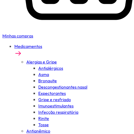
Minhas compras
Medicamentos
Alergias e Gripe
Antialérgicos
Asma
Bronquite
Descongestionantes nasal
Expectorantes
Gripe e resfriado
Imunoestimulantes
Infecção respiratória
Rinite
Tosse
Antianêmico