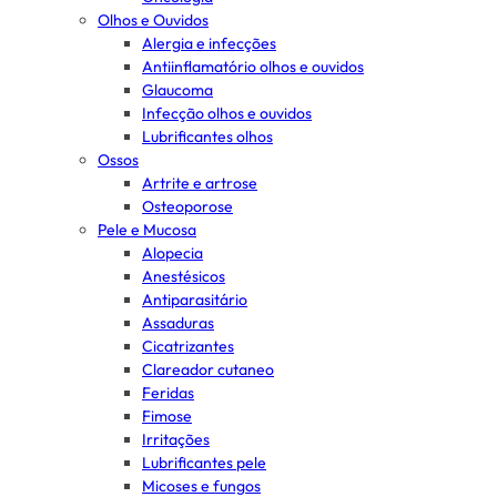
Olhos e Ouvidos
Alergia e infecções
Antiinflamatório olhos e ouvidos
Glaucoma
Infecção olhos e ouvidos
Lubrificantes olhos
Ossos
Artrite e artrose
Osteoporose
Pele e Mucosa
Alopecia
Anestésicos
Antiparasitário
Assaduras
Cicatrizantes
Clareador cutaneo
Feridas
Fimose
Irritações
Lubrificantes pele
Micoses e fungos