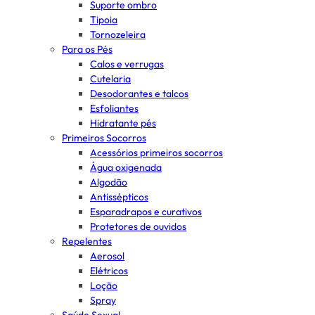
Suporte ombro
Tipoia
Tornozeleira
Para os Pés
Calos e verrugas
Cutelaria
Desodorantes e talcos
Esfoliantes
Hidratante pés
Primeiros Socorros
Acessórios primeiros socorros
Água oxigenada
Algodão
Antissépticos
Esparadrapos e curativos
Protetores de ouvidos
Repelentes
Aerosol
Elétricos
Loção
Spray