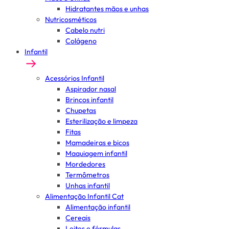
Hidratantes mãos e unhas
Nutricosméticos
Cabelo nutri
Colágeno
Infantil
Acessórios Infantil
Aspirador nasal
Brincos infantil
Chupetas
Esterilização e limpeza
Fitas
Mamadeiras e bicos
Maquiagem infantil
Mordedores
Termômetros
Unhas infantil
Alimentação Infantil Cat
Alimentação infantil
Cereais
Leites e fórmulas