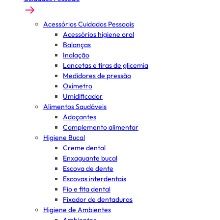
Acessórios Cuidados Pessoais
Acessórios higiene oral
Balanças
Inalação
Lancetas e tiras de glicemia
Medidores de pressão
Oxímetro
Umidificador
Alimentos Saudáveis
Adoçantes
Complemento alimentar
Higiene Bucal
Creme dental
Enxaguante bucal
Escova de dente
Escovas interdentais
Fio e fita dental
Fixador de dentaduras
Higiene de Ambientes