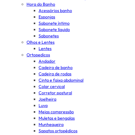
Hora do Banho
Acessórios banho
Esponjas
Sabonete íntimo
Sabonete líquido
Sabonetes
Olhos e Lentes
Lentes
Ortopedicos
Andador
Cadeira de banho
Cadeira de rodas
Cinta e faixa abdominal
Colar cervical
Corretor postural
Joelheira
Luva
Meias compressão
Muletas e bengalas
Munhequeira
Sapatos ortopédicos