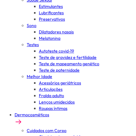
Saúde Sexual
Estimulantes
Lubrificantes
Preservativos
Sono
Dilatadores nasais
Melatonina
Testes
Autoteste covid-19
Teste de gravidez e fertilidade
Teste de mapeamento genético
Teste de paternidade
Melhor Idade
Acessórios geriátricos
Articulações
Fralda adulto
Lenços umidecidos
Roupas íntimas
Dermocosméticos
Cuidados com Corpo