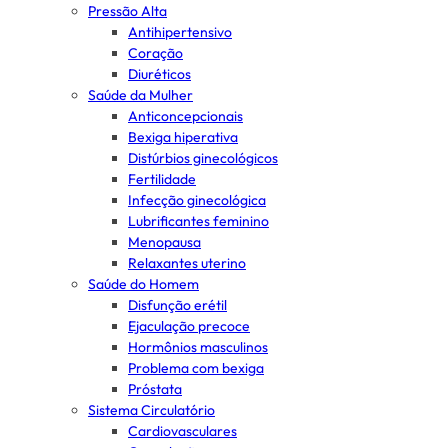
Pressão Alta
Antihipertensivo
Coração
Diuréticos
Saúde da Mulher
Anticoncepcionais
Bexiga hiperativa
Distúrbios ginecológicos
Fertilidade
Infecção ginecológica
Lubrificantes feminino
Menopausa
Relaxantes uterino
Saúde do Homem
Disfunção erétil
Ejaculação precoce
Hormônios masculinos
Problema com bexiga
Próstata
Sistema Circulatório
Cardiovasculares