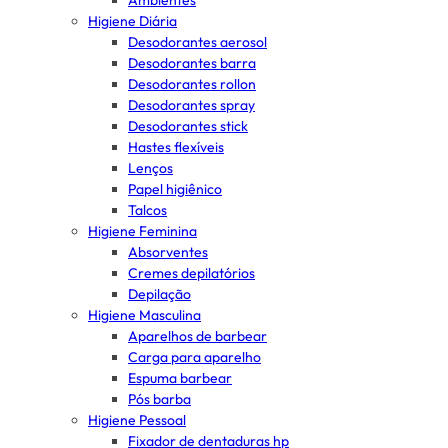
Ambientes
Higiene Diária
Desodorantes aerosol
Desodorantes barra
Desodorantes rollon
Desodorantes spray
Desodorantes stick
Hastes flexíveis
Lenços
Papel higiênico
Talcos
Higiene Feminina
Absorventes
Cremes depilatórios
Depilação
Higiene Masculina
Aparelhos de barbear
Carga para aparelho
Espuma barbear
Pós barba
Higiene Pessoal
Fixador de dentaduras hp