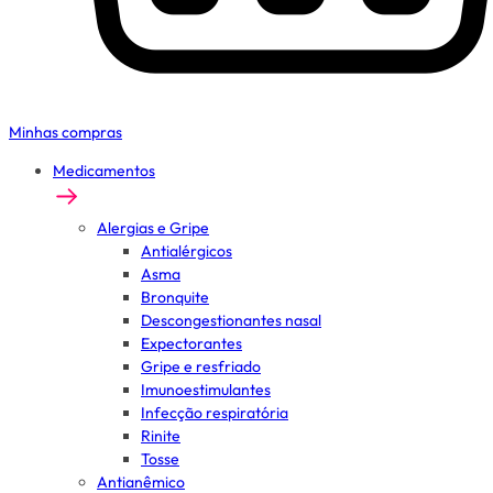
Minhas compras
Medicamentos
Alergias e Gripe
Antialérgicos
Asma
Bronquite
Descongestionantes nasal
Expectorantes
Gripe e resfriado
Imunoestimulantes
Infecção respiratória
Rinite
Tosse
Antianêmico