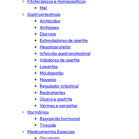
Fitoterápicos e Homeopáticos
Mel
Gastrointestinais
Antiácidos
Antigases
Diarreia
Estimuladores de apetite
Hepatoprotetor
Infecção gastroinstestinal
Inibidores de apetite
Laxantes
Má digestão
Nauseas
Regulador intestinal
Reidratantes
Úlcera e gastrite
Vermes e parasitas
Hormônios
Reposição hormonal
Tireoide
Medicamentos Especiais
Oncologia