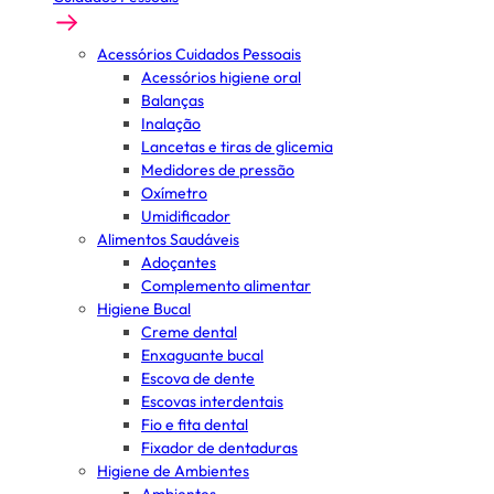
Acessórios Cuidados Pessoais
Acessórios higiene oral
Balanças
Inalação
Lancetas e tiras de glicemia
Medidores de pressão
Oxímetro
Umidificador
Alimentos Saudáveis
Adoçantes
Complemento alimentar
Higiene Bucal
Creme dental
Enxaguante bucal
Escova de dente
Escovas interdentais
Fio e fita dental
Fixador de dentaduras
Higiene de Ambientes