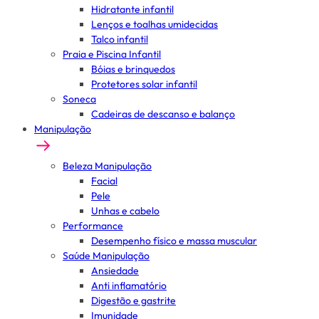
Hidratante infantil
Lenços e toalhas umidecidas
Talco infantil
Praia e Piscina Infantil
Bóias e brinquedos
Protetores solar infantil
Soneca
Cadeiras de descanso e balanço
Manipulação
Beleza Manipulação
Facial
Pele
Unhas e cabelo
Performance
Desempenho físico e massa muscular
Saúde Manipulação
Ansiedade
Anti inflamatório
Digestão e gastrite
Imunidade