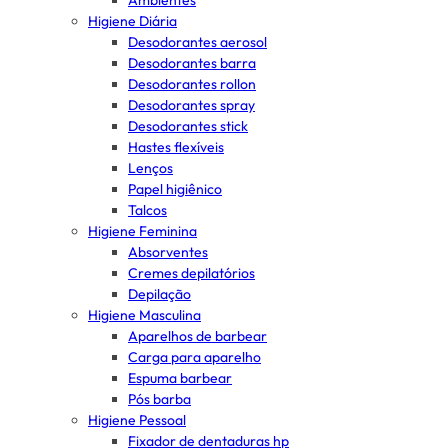
Ambientes
Higiene Diária
Desodorantes aerosol
Desodorantes barra
Desodorantes rollon
Desodorantes spray
Desodorantes stick
Hastes flexíveis
Lenços
Papel higiênico
Talcos
Higiene Feminina
Absorventes
Cremes depilatórios
Depilação
Higiene Masculina
Aparelhos de barbear
Carga para aparelho
Espuma barbear
Pós barba
Higiene Pessoal
Fixador de dentaduras hp