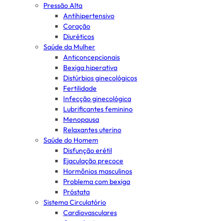
Pressão Alta
Antihipertensivo
Coração
Diuréticos
Saúde da Mulher
Anticoncepcionais
Bexiga hiperativa
Distúrbios ginecológicos
Fertilidade
Infecção ginecológica
Lubrificantes feminino
Menopausa
Relaxantes uterino
Saúde do Homem
Disfunção erétil
Ejaculação precoce
Hormônios masculinos
Problema com bexiga
Próstata
Sistema Circulatório
Cardiovasculares