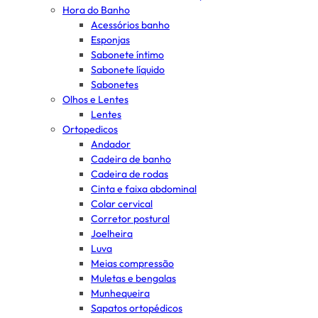
Hora do Banho
Acessórios banho
Esponjas
Sabonete íntimo
Sabonete líquido
Sabonetes
Olhos e Lentes
Lentes
Ortopedicos
Andador
Cadeira de banho
Cadeira de rodas
Cinta e faixa abdominal
Colar cervical
Corretor postural
Joelheira
Luva
Meias compressão
Muletas e bengalas
Munhequeira
Sapatos ortopédicos