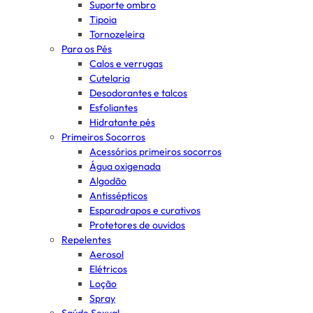
Suporte ombro
Tipoia
Tornozeleira
Para os Pés
Calos e verrugas
Cutelaria
Desodorantes e talcos
Esfoliantes
Hidratante pés
Primeiros Socorros
Acessórios primeiros socorros
Água oxigenada
Algodão
Antissépticos
Esparadrapos e curativos
Protetores de ouvidos
Repelentes
Aerosol
Elétricos
Loção
Spray