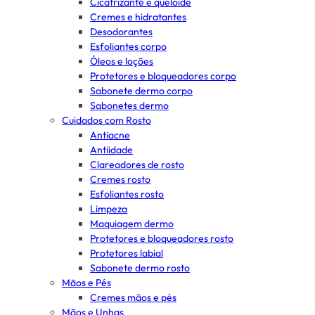
Cicatrizante e queloide
Cremes e hidratantes
Desodorantes
Esfoliantes corpo
Óleos e loções
Protetores e bloqueadores corpo
Sabonete dermo corpo
Sabonetes dermo
Cuidados com Rosto
Antiacne
Antiidade
Clareadores de rosto
Cremes rosto
Esfoliantes rosto
Limpeza
Maquiagem dermo
Protetores e bloqueadores rosto
Protetores labial
Sabonete dermo rosto
Mãos e Pés
Cremes mãos e pés
Mãos e Unhas