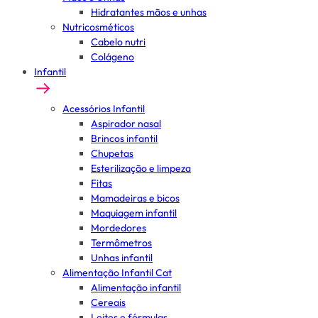
Hidratantes mãos e unhas
Nutricosméticos
Cabelo nutri
Colágeno
Infantil
Acessórios Infantil
Aspirador nasal
Brincos infantil
Chupetas
Esterilização e limpeza
Fitas
Mamadeiras e bicos
Maquiagem infantil
Mordedores
Termômetros
Unhas infantil
Alimentação Infantil Cat
Alimentação infantil
Cereais
Leites e fórmulas