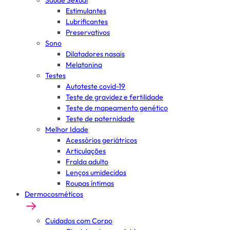
Saúde Sexual
Estimulantes
Lubrificantes
Preservativos
Sono
Dilatadores nasais
Melatonina
Testes
Autoteste covid-19
Teste de gravidez e fertilidade
Teste de mapeamento genético
Teste de paternidade
Melhor Idade
Acessórios geriátricos
Articulações
Fralda adulto
Lenços umidecidos
Roupas íntimas
Dermocosméticos
Cuidados com Corpo