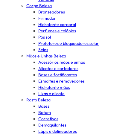
Corpo Beleza
Bronzeadores
Firmador
Hidratante corporal
Perfumes e colônias
Pós sol
Protetores e bloqueadores solar
Seios
Mãos e Unhas Beleza
Acessórios mãos e unhas
Alicates e cortadores
Bases e fortificantes
Esmaltes e removedores
Hidratante mãos
Lixas e alicate
Rosto Beleza
Bases
Batom
Corretivos
Demaquilantes
Lápis e delineadores