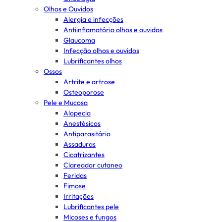
Olhos e Ouvidos
Alergia e infecções
Antiinflamatório olhos e ouvidos
Glaucoma
Infecção olhos e ouvidos
Lubrificantes olhos
Ossos
Artrite e artrose
Osteoporose
Pele e Mucosa
Alopecia
Anestésicos
Antiparasitário
Assaduras
Cicatrizantes
Clareador cutaneo
Feridas
Fimose
Irritações
Lubrificantes pele
Micoses e fungos