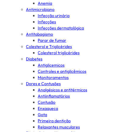
Anemia
Antimicrobiano
Infecção urinária
Infecções
Infecções dermatológica
Antitabagismo
Parar de fumar
Colesterol e Triglicérides
Colesterol triglicérides
Diabetes
Antiglicemicos
Controles e antiglicêmicos
Monitoramentos
Dores e Contusões
Analgésicos e antitérmicos
Antiinflamatórios
Contusão
Enxaqueca
Gota
Primeira dentição
Relaxantes musculares