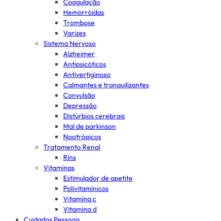
Coagulação
Hemorróidas
Trombose
Varizes
Sistema Nervoso
Alzheimer
Antipsicóticos
Antivertiginoso
Calmantes e tranquilizantes
Convulsão
Depressão
Distúrbios cerebrais
Mal de parkinson
Nootrópicos
Tratamento Renal
Rins
Vitaminas
Estimulador de apetite
Polivitamínicos
Vitamina c
Vitamina d
Cuidados Pessoais