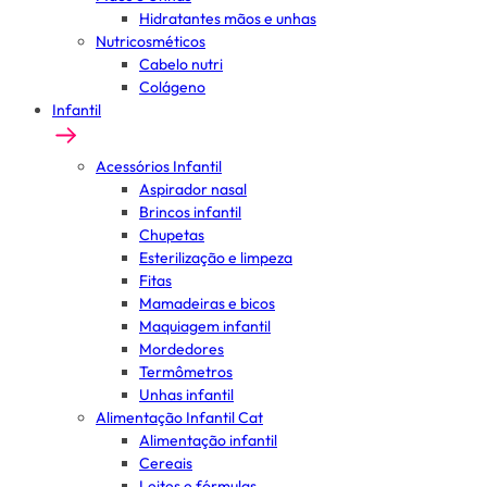
Hidratantes mãos e unhas
Nutricosméticos
Cabelo nutri
Colágeno
Infantil
Acessórios Infantil
Aspirador nasal
Brincos infantil
Chupetas
Esterilização e limpeza
Fitas
Mamadeiras e bicos
Maquiagem infantil
Mordedores
Termômetros
Unhas infantil
Alimentação Infantil Cat
Alimentação infantil
Cereais
Leites e fórmulas