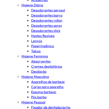
Ambientes
Higiene Diária
Desodorantes aerosol
Desodorantes barra
Desodorantes rollon
Desodorantes spray
Desodorantes stick
Hastes flexíveis
Lenços
Papel higiênico
Talcos
Higiene Feminina
Absorventes
Cremes depilatórios
Depilação
Higiene Masculina
Aparelhos de barbear
Carga para aparelho
Espuma barbear
Pós barba
Higiene Pessoal
Fixador de dentaduras hp