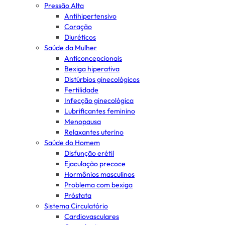
Pressão Alta
Antihipertensivo
Coração
Diuréticos
Saúde da Mulher
Anticoncepcionais
Bexiga hiperativa
Distúrbios ginecológicos
Fertilidade
Infecção ginecológica
Lubrificantes feminino
Menopausa
Relaxantes uterino
Saúde do Homem
Disfunção erétil
Ejaculação precoce
Hormônios masculinos
Problema com bexiga
Próstata
Sistema Circulatório
Cardiovasculares