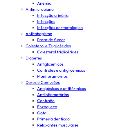
Anemia
Antimicrobiano
Infecção urinária
Infecções
Infecções dermatológica
Antitabagismo
Parar de fumar
Colesterol e Triglicérides
Colesterol triglicérides
Diabetes
Antiglicemicos
Controles e antiglicêmicos
Monitoramentos
Dores e Contusões
Analgésicos e antitérmicos
Antiinflamatórios
Contusão
Enxaqueca
Gota
Primeira dentição
Relaxantes musculares