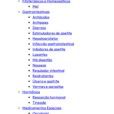
Fitoterápicos e Homeopáticos
Mel
Gastrointestinais
Antiácidos
Antigases
Diarreia
Estimuladores de apetite
Hepatoprotetor
Infecção gastroinstestinal
Inibidores de apetite
Laxantes
Má digestão
Nauseas
Regulador intestinal
Reidratantes
Úlcera e gastrite
Vermes e parasitas
Hormônios
Reposição hormonal
Tireoide
Medicamentos Especiais
Oncologia