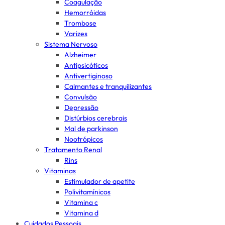
Coagulação
Hemorróidas
Trombose
Varizes
Sistema Nervoso
Alzheimer
Antipsicóticos
Antivertiginoso
Calmantes e tranquilizantes
Convulsão
Depressão
Distúrbios cerebrais
Mal de parkinson
Nootrópicos
Tratamento Renal
Rins
Vitaminas
Estimulador de apetite
Polivitamínicos
Vitamina c
Vitamina d
Cuidados Pessoais