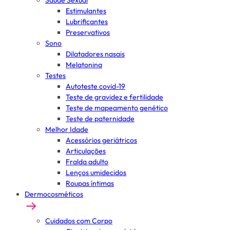
Saúde Sexual
Estimulantes
Lubrificantes
Preservativos
Sono
Dilatadores nasais
Melatonina
Testes
Autoteste covid-19
Teste de gravidez e fertilidade
Teste de mapeamento genético
Teste de paternidade
Melhor Idade
Acessórios geriátricos
Articulações
Fralda adulto
Lenços umidecidos
Roupas íntimas
Dermocosméticos
Cuidados com Corpo