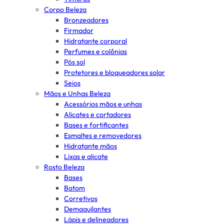
Corpo Beleza
Bronzeadores
Firmador
Hidratante corporal
Perfumes e colônias
Pós sol
Protetores e bloqueadores solar
Seios
Mãos e Unhas Beleza
Acessórios mãos e unhas
Alicates e cortadores
Bases e fortificantes
Esmaltes e removedores
Hidratante mãos
Lixas e alicate
Rosto Beleza
Bases
Batom
Corretivos
Demaquilantes
Lápis e delineadores