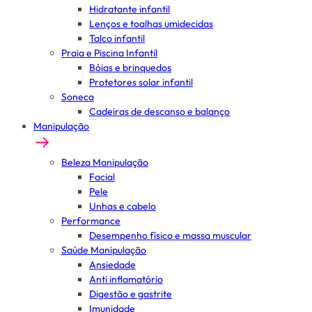
Hidratante infantil
Lenços e toalhas umidecidas
Talco infantil
Praia e Piscina Infantil
Bóias e brinquedos
Protetores solar infantil
Soneca
Cadeiras de descanso e balanço
Manipulação
Beleza Manipulação
Facial
Pele
Unhas e cabelo
Performance
Desempenho físico e massa muscular
Saúde Manipulação
Ansiedade
Anti inflamatório
Digestão e gastrite
Imunidade