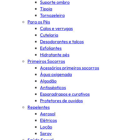
Suporte ombro
Tipoia
Tornozeleira
Para os Pés
Calos e verrugas
Cutelaria
Desodorantes e talcos
Esfoliantes
Hidratante pés
Primeiros Socorros
Acessórios primeiros socorros
Água oxigenada
Algodão
Antissépticos
Esparadrapos e curativos
Protetores de ouvidos
Repelentes
Aerosol
Elétricos
Loção
Spray