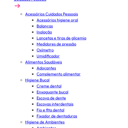
Acessórios Cuidados Pessoais
Acessórios higiene oral
Balanças
Inalação
Lancetas e tiras de glicemia
Medidores de pressão
Oxímetro
Umidificador
Alimentos Saudáveis
Adoçantes
Complemento alimentar
Higiene Bucal
Creme dental
Enxaguante bucal
Escova de dente
Escovas interdentais
Fio e fita dental
Fixador de dentaduras
Higiene de Ambientes