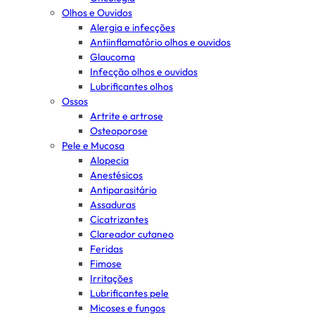
Olhos e Ouvidos
Alergia e infecções
Antiinflamatório olhos e ouvidos
Glaucoma
Infecção olhos e ouvidos
Lubrificantes olhos
Ossos
Artrite e artrose
Osteoporose
Pele e Mucosa
Alopecia
Anestésicos
Antiparasitário
Assaduras
Cicatrizantes
Clareador cutaneo
Feridas
Fimose
Irritações
Lubrificantes pele
Micoses e fungos