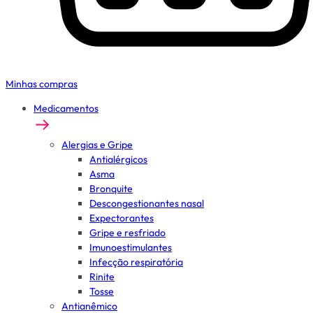
Minhas compras
Medicamentos
Alergias e Gripe
Antialérgicos
Asma
Bronquite
Descongestionantes nasal
Expectorantes
Gripe e resfriado
Imunoestimulantes
Infecção respiratória
Rinite
Tosse
Antianêmico