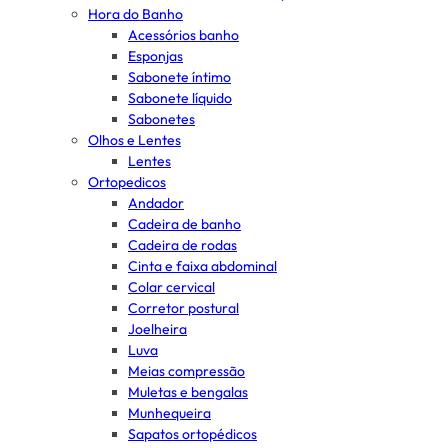
Hora do Banho
Acessórios banho
Esponjas
Sabonete íntimo
Sabonete líquido
Sabonetes
Olhos e Lentes
Lentes
Ortopedicos
Andador
Cadeira de banho
Cadeira de rodas
Cinta e faixa abdominal
Colar cervical
Corretor postural
Joelheira
Luva
Meias compressão
Muletas e bengalas
Munhequeira
Sapatos ortopédicos