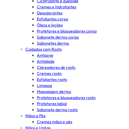
Cicatrizante e queloide
Cremes e hidratantes
Desodorantes
Esfoliantes corpo
Óleos e loções
Protetores e bloqueadores corpo
Sabonete dermo corpo
Sabonetes dermo
Cuidados com Rosto
Antiacne
Antiidade
Clareadores de rosto
Cremes rosto
Esfoliantes rosto
Limpeza
Maquiagem dermo
Protetores e bloqueadores rosto
Protetores labial
Sabonete dermo rosto
Mãos e Pés
Cremes mãos e pés
Mãos e Unhas