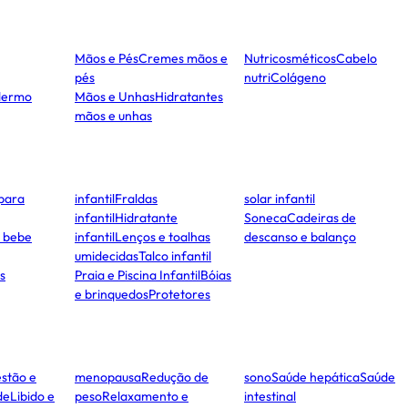
Mãos e Pés
Cremes mãos e
Nutricosméticos
Cabelo
pés
nutri
Colágeno
dermo
Mãos e Unhas
Hidratantes
mãos e unhas
para
infantil
Fraldas
solar infantil
infantil
Hidratante
Soneca
Cadeiras de
e bebe
infantil
Lenços e toalhas
descanso e balanço
umidecidas
Talco infantil
s
Praia e Piscina Infantil
Bóias
e brinquedos
Protetores
stão e
menopausa
Redução de
sono
Saúde hepática
Saúde
de
Libido e
peso
Relaxamento e
intestinal