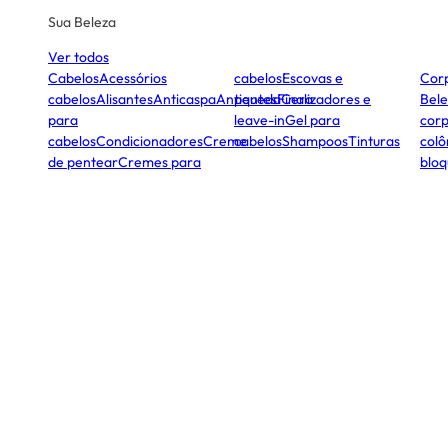
Sua Beleza
Ver todos
Cabelos
Acessórios
cabelos
Escovas e
Cor
cabelos
Alisantes
Anticaspa
Antiqueda
pentes
Finalizadores e
Cera
Bele
para
leave-in
Gel para
corp
cabelos
Condicionadores
Creme
cabelos
Shampoos
Tinturas
colô
de pentear
Cremes para
bloq