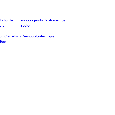
dratante
maquiagem
Pó
Tratamentos
cate
rosto
tom
Corretivos
Demaquilantes
Lápis
lhos