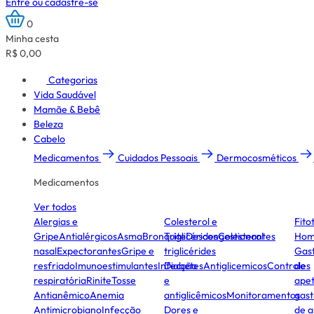
Entre ou cadastre-se
0
Minha cesta
R$ 0,00
Categorias
Vida Saudável
Mamãe & Bebê
Beleza
Cabelo
Medicamentos
Cuidados Pessoais
Dermocosméticos
Medicamentos
Ver todos
Alergias e
Colesterol e
Fito
Gripe
Antialérgicos
Asma
Bronquite
Triglicérides
Descongestionantes
Colesterol
Hom
nasal
Expectorantes
Gripe e
triglicérides
Gast
resfriado
Imunoestimulantes
Infecção
Diabetes
Antiglicemicos
Controles
de
respiratória
Rinite
Tosse
e
apet
Antianêmico
Anemia
antiglicêmicos
Monitoramentos
gast
Antimicrobiano
Infecção
Dores e
de a