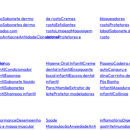
po
Sabonete dermo
de rosto
Cremes
bloqueadores
po
Sabonetes dermo
rosto
Esfoliantes
rosto
Protetores
dados com
rosto
Limpeza
Maquiagem
labial
Sabonete 
to
Antiacne
Antiidade
Clareadores
dermo
Protetores e
rosto
ho
Unhas
Higiene Oral Infantil
Creme
Passeio
Cadeira 
ntil
Condicionador
dental infantil
Enxaguante
auto
Canguru e
til
Esponjas
bucal infantil
Escova dental
sling
Carrinho d
til
Sabonete líquido
infantil
Pós Banho
til
Sabonetes
Para Mamãe
Extrator de
Infantil
Assadura
til
Shampoo infantil
leite
Protetor modeladores
infantil
Colônias
formance
Desempenho
Saúde
inflamatório
Dige
co e massa muscular
Manipulação
Ansiedade
Anti
gastrite
Imunida