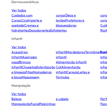
Dermocosméticos
Ver todos
Cuidados com
corpo
Óleos e
cor
Corpo
Cicatrizante e
loções
Protetores e
cor
queloide
Cremes e
bloqueadores
Cui
hidratantes
Desodorantes
Esfoliantes
Ros
Infantil
Ver todos
Acessórios
infantil
Mordedores
Termômetros
Ban
Infantil
Aspirador
infantil
Infa
nasal
Brincos
Alimentação Infantil
infan
infantil
Chupetas
Esterilização
Cat
Alimentação
infan
e limpeza
Fitas
Mamadeiras
infantil
Cereais
Leites e
infan
e bicos
Maquiagem
fórmulas
infan
Manipulação
Ver todos
Beleza
e cabelo
Per
Manipulação
Facial
Pele
Unhas
físi