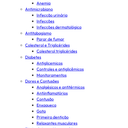
Anemia
Antimicrobiano
Infecção urinária
Infecções
Infecções dermatológica
Antitabagismo
Parar de fumar
Colesterol e Triglicérides
Colesterol triglicérides
Diabetes
Antiglicemicos
Controles e antiglicêmicos
Monitoramentos
Dores e Contusões
Analgésicos e antitérmicos
Antiinflamatórios
Contusão
Enxaqueca
Gota
Primeira dentição
Relaxantes musculares