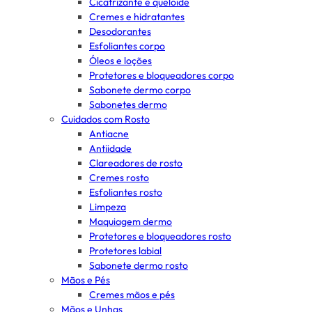
Cicatrizante e queloide
Cremes e hidratantes
Desodorantes
Esfoliantes corpo
Óleos e loções
Protetores e bloqueadores corpo
Sabonete dermo corpo
Sabonetes dermo
Cuidados com Rosto
Antiacne
Antiidade
Clareadores de rosto
Cremes rosto
Esfoliantes rosto
Limpeza
Maquiagem dermo
Protetores e bloqueadores rosto
Protetores labial
Sabonete dermo rosto
Mãos e Pés
Cremes mãos e pés
Mãos e Unhas