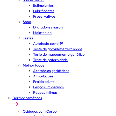
Saúde Sexual
Estimulantes
Lubrificantes
Preservativos
Sono
Dilatadores nasais
Melatonina
Testes
Autoteste covid-19
Teste de gravidez e fertilidade
Teste de mapeamento genético
Teste de paternidade
Melhor Idade
Acessórios geriátricos
Articulações
Fralda adulto
Lenços umidecidos
Roupas íntimas
Dermocosméticos
Cuidados com Corpo