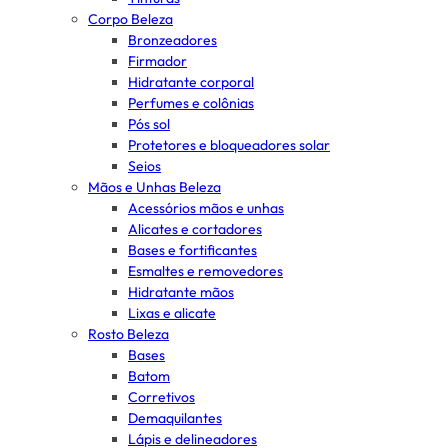
Corpo Beleza
Bronzeadores
Firmador
Hidratante corporal
Perfumes e colônias
Pós sol
Protetores e bloqueadores solar
Seios
Mãos e Unhas Beleza
Acessórios mãos e unhas
Alicates e cortadores
Bases e fortificantes
Esmaltes e removedores
Hidratante mãos
Lixas e alicate
Rosto Beleza
Bases
Batom
Corretivos
Demaquilantes
Lápis e delineadores