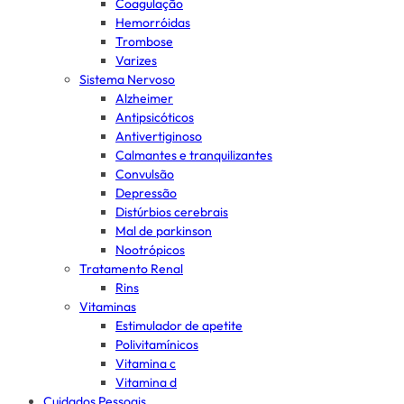
Coagulação
Hemorróidas
Trombose
Varizes
Sistema Nervoso
Alzheimer
Antipsicóticos
Antivertiginoso
Calmantes e tranquilizantes
Convulsão
Depressão
Distúrbios cerebrais
Mal de parkinson
Nootrópicos
Tratamento Renal
Rins
Vitaminas
Estimulador de apetite
Polivitamínicos
Vitamina c
Vitamina d
Cuidados Pessoais