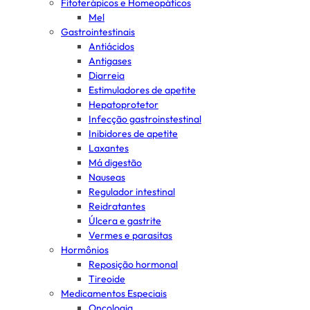
Fitoterápicos e Homeopáticos
Mel
Gastrointestinais
Antiácidos
Antigases
Diarreia
Estimuladores de apetite
Hepatoprotetor
Infecção gastroinstestinal
Inibidores de apetite
Laxantes
Má digestão
Nauseas
Regulador intestinal
Reidratantes
Úlcera e gastrite
Vermes e parasitas
Hormônios
Reposição hormonal
Tireoide
Medicamentos Especiais
Oncologia