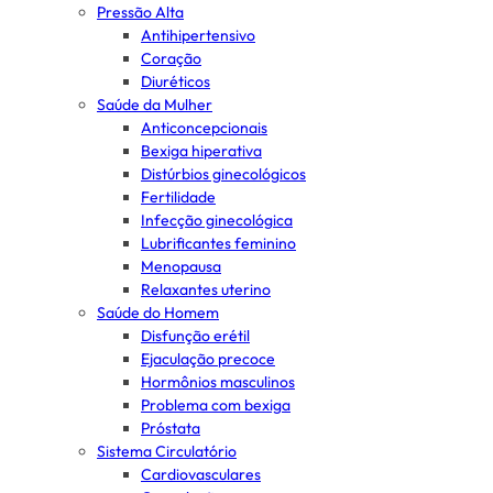
Pressão Alta
Antihipertensivo
Coração
Diuréticos
Saúde da Mulher
Anticoncepcionais
Bexiga hiperativa
Distúrbios ginecológicos
Fertilidade
Infecção ginecológica
Lubrificantes feminino
Menopausa
Relaxantes uterino
Saúde do Homem
Disfunção erétil
Ejaculação precoce
Hormônios masculinos
Problema com bexiga
Próstata
Sistema Circulatório
Cardiovasculares