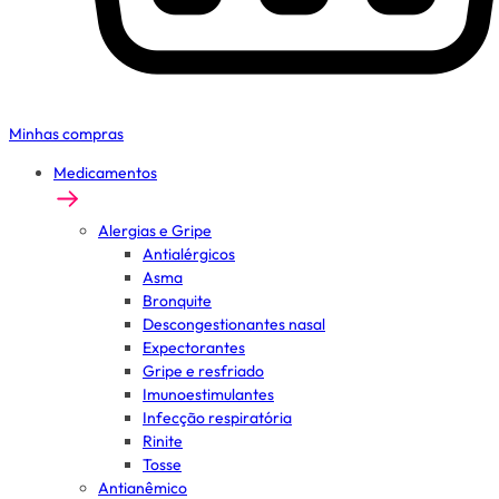
Minhas compras
Medicamentos
Alergias e Gripe
Antialérgicos
Asma
Bronquite
Descongestionantes nasal
Expectorantes
Gripe e resfriado
Imunoestimulantes
Infecção respiratória
Rinite
Tosse
Antianêmico