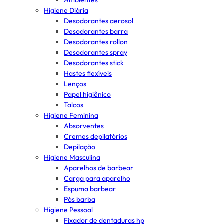
Ambientes
Higiene Diária
Desodorantes aerosol
Desodorantes barra
Desodorantes rollon
Desodorantes spray
Desodorantes stick
Hastes flexíveis
Lenços
Papel higiênico
Talcos
Higiene Feminina
Absorventes
Cremes depilatórios
Depilação
Higiene Masculina
Aparelhos de barbear
Carga para aparelho
Espuma barbear
Pós barba
Higiene Pessoal
Fixador de dentaduras hp