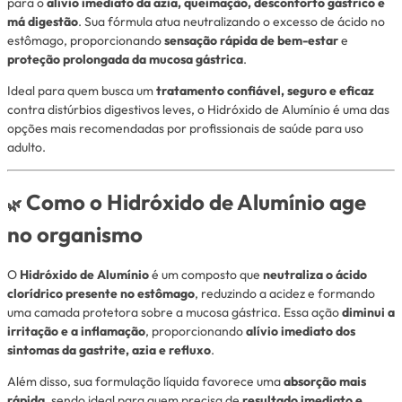
para o
alívio imediato da azia, queimação, desconforto gástrico e
má digestão
. Sua fórmula atua neutralizando o excesso de ácido no
estômago, proporcionando
sensação rápida de bem-estar
e
proteção prolongada da mucosa gástrica
.
Ideal para quem busca um
tratamento confiável, seguro e eficaz
contra distúrbios digestivos leves, o Hidróxido de Alumínio é uma das
opções mais recomendadas por profissionais de saúde para uso
adulto.
Como o Hidróxido de Alumínio age
🌿
no organismo
O
Hidróxido de Alumínio
é um composto que
neutraliza o ácido
clorídrico presente no estômago
, reduzindo a acidez e formando
uma camada protetora sobre a mucosa gástrica. Essa ação
diminui a
irritação e a inflamação
, proporcionando
alívio imediato dos
sintomas da gastrite, azia e refluxo
.
Além disso, sua formulação líquida favorece uma
absorção mais
rápida
, sendo ideal para quem precisa de
resultado imediato e