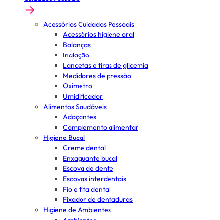
Acessórios Cuidados Pessoais
Acessórios higiene oral
Balanças
Inalação
Lancetas e tiras de glicemia
Medidores de pressão
Oxímetro
Umidificador
Alimentos Saudáveis
Adoçantes
Complemento alimentar
Higiene Bucal
Creme dental
Enxaguante bucal
Escova de dente
Escovas interdentais
Fio e fita dental
Fixador de dentaduras
Higiene de Ambientes