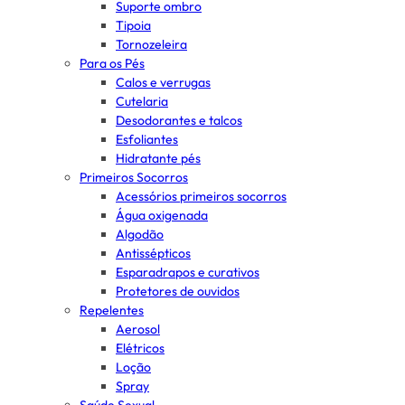
Suporte ombro
Tipoia
Tornozeleira
Para os Pés
Calos e verrugas
Cutelaria
Desodorantes e talcos
Esfoliantes
Hidratante pés
Primeiros Socorros
Acessórios primeiros socorros
Água oxigenada
Algodão
Antissépticos
Esparadrapos e curativos
Protetores de ouvidos
Repelentes
Aerosol
Elétricos
Loção
Spray