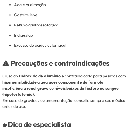
Azia e queimação
Gastrite leve
Refluxo gastroesofágico
Indigestão
Excesso de acidez estomacal
⚠️
Precauções e contraindicações
O uso do
Hidróxido de Alumínio
é contraindicado para pessoas com
hipersensibilidade a qualquer componente da fórmula
,
insuficiência renal grave
ou
níveis baixos de fósforo no sangue
(hipofosfatemia)
.
Em caso de gravidez ou amamentação, consulte sempre seu médico
antes do uso.
Dica de especialista
🧠