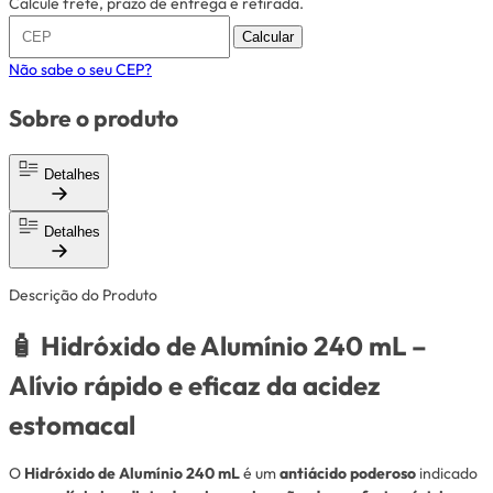
Calcule frete, prazo de entrega e retirada.
Calcular
Não sabe o seu CEP?
Sobre o produto
Detalhes
Detalhes
Descrição do Produto
🧴
Hidróxido de Alumínio 240 mL –
Alívio rápido e eficaz da acidez
estomacal
O
Hidróxido de Alumínio 240 mL
é um
antiácido poderoso
indicado