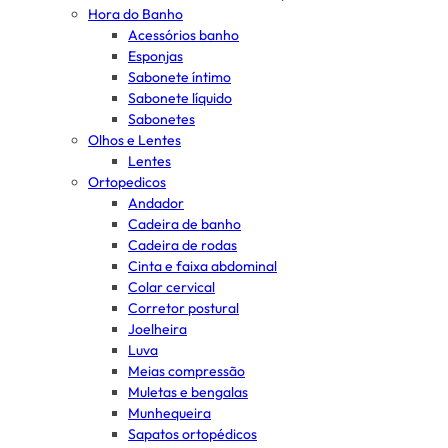
Hora do Banho
Acessórios banho
Esponjas
Sabonete íntimo
Sabonete líquido
Sabonetes
Olhos e Lentes
Lentes
Ortopedicos
Andador
Cadeira de banho
Cadeira de rodas
Cinta e faixa abdominal
Colar cervical
Corretor postural
Joelheira
Luva
Meias compressão
Muletas e bengalas
Munhequeira
Sapatos ortopédicos