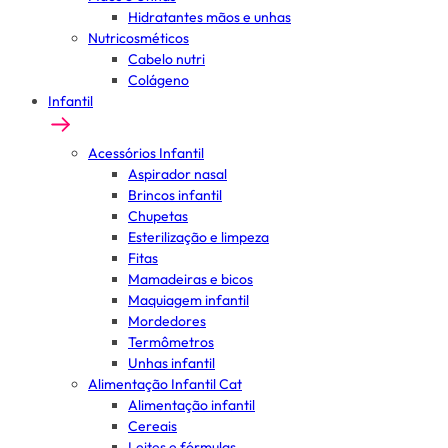
Hidratantes mãos e unhas
Nutricosméticos
Cabelo nutri
Colágeno
Infantil
Acessórios Infantil
Aspirador nasal
Brincos infantil
Chupetas
Esterilização e limpeza
Fitas
Mamadeiras e bicos
Maquiagem infantil
Mordedores
Termômetros
Unhas infantil
Alimentação Infantil Cat
Alimentação infantil
Cereais
Leites e fórmulas