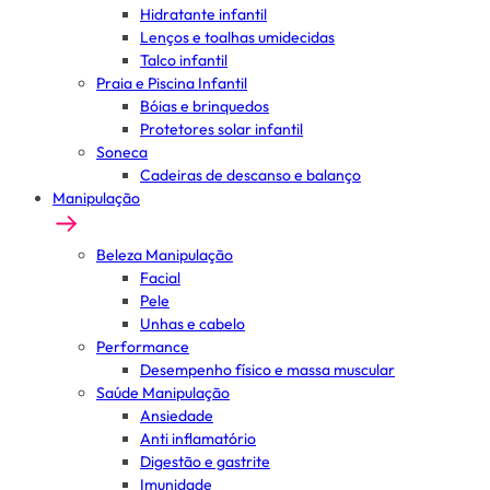
Hidratante infantil
Lenços e toalhas umidecidas
Talco infantil
Praia e Piscina Infantil
Bóias e brinquedos
Protetores solar infantil
Soneca
Cadeiras de descanso e balanço
Manipulação
Beleza Manipulação
Facial
Pele
Unhas e cabelo
Performance
Desempenho físico e massa muscular
Saúde Manipulação
Ansiedade
Anti inflamatório
Digestão e gastrite
Imunidade