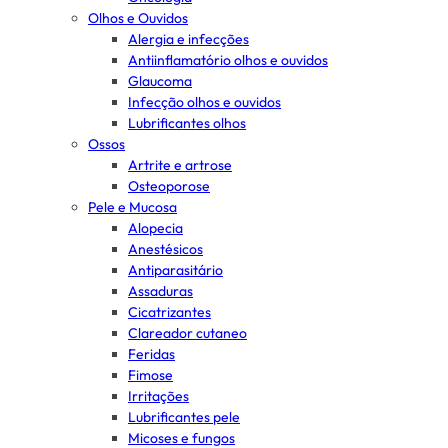
Olhos e Ouvidos
Alergia e infecções
Antiinflamatório olhos e ouvidos
Glaucoma
Infecção olhos e ouvidos
Lubrificantes olhos
Ossos
Artrite e artrose
Osteoporose
Pele e Mucosa
Alopecia
Anestésicos
Antiparasitário
Assaduras
Cicatrizantes
Clareador cutaneo
Feridas
Fimose
Irritações
Lubrificantes pele
Micoses e fungos