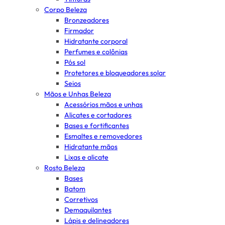
Corpo Beleza
Bronzeadores
Firmador
Hidratante corporal
Perfumes e colônias
Pós sol
Protetores e bloqueadores solar
Seios
Mãos e Unhas Beleza
Acessórios mãos e unhas
Alicates e cortadores
Bases e fortificantes
Esmaltes e removedores
Hidratante mãos
Lixas e alicate
Rosto Beleza
Bases
Batom
Corretivos
Demaquilantes
Lápis e delineadores