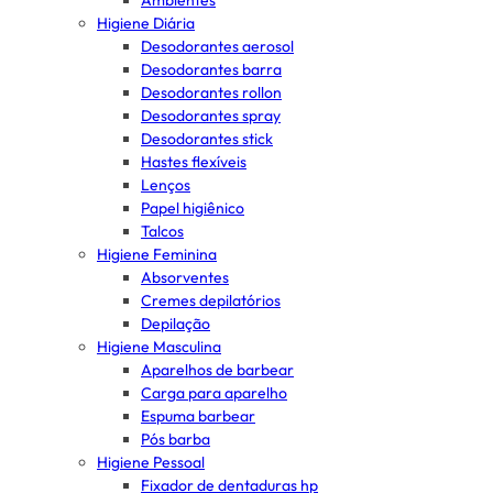
Ambientes
Higiene Diária
Desodorantes aerosol
Desodorantes barra
Desodorantes rollon
Desodorantes spray
Desodorantes stick
Hastes flexíveis
Lenços
Papel higiênico
Talcos
Higiene Feminina
Absorventes
Cremes depilatórios
Depilação
Higiene Masculina
Aparelhos de barbear
Carga para aparelho
Espuma barbear
Pós barba
Higiene Pessoal
Fixador de dentaduras hp