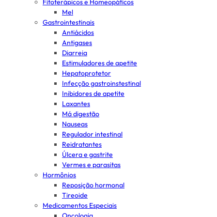
Fitoterápicos e Homeopáticos
Mel
Gastrointestinais
Antiácidos
Antigases
Diarreia
Estimuladores de apetite
Hepatoprotetor
Infecção gastroinstestinal
Inibidores de apetite
Laxantes
Má digestão
Nauseas
Regulador intestinal
Reidratantes
Úlcera e gastrite
Vermes e parasitas
Hormônios
Reposição hormonal
Tireoide
Medicamentos Especiais
Oncologia