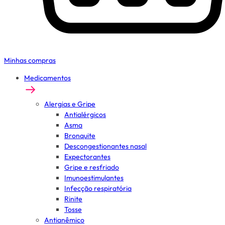
Minhas compras
Medicamentos
Alergias e Gripe
Antialérgicos
Asma
Bronquite
Descongestionantes nasal
Expectorantes
Gripe e resfriado
Imunoestimulantes
Infecção respiratória
Rinite
Tosse
Antianêmico