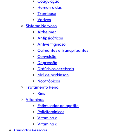
Coagulação
Hemorróidas
Trombose
Varizes
Sistema Nervoso
Alzheimer
Antipsicóticos
Antivertiginoso
Calmantes e tranquilizantes
Convulsão
Depressão
Distúrbios cerebrais
Mal de parkinson
Nootrópicos
Tratamento Renal
Rins
Vitaminas
Estimulador de apetite
Polivitamínicos
Vitamina c
Vitamina d
Cuidados Pessoais