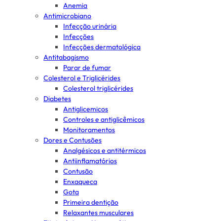
Anemia
Antimicrobiano
Infecção urinária
Infecções
Infecções dermatológica
Antitabagismo
Parar de fumar
Colesterol e Triglicérides
Colesterol triglicérides
Diabetes
Antiglicemicos
Controles e antiglicêmicos
Monitoramentos
Dores e Contusões
Analgésicos e antitérmicos
Antiinflamatórios
Contusão
Enxaqueca
Gota
Primeira dentição
Relaxantes musculares