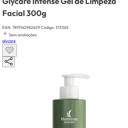
Glycare Intense Gel de Limpeza
Facial 300g
EAN: 7891142982629
Código: 513365
Sem avaliações
glycare