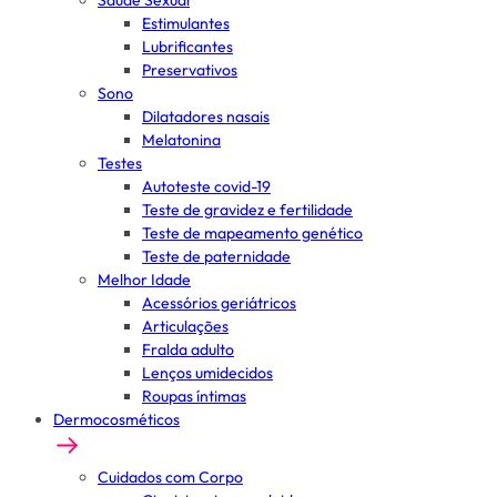
Saúde Sexual
Estimulantes
Lubrificantes
Preservativos
Sono
Dilatadores nasais
Melatonina
Testes
Autoteste covid-19
Teste de gravidez e fertilidade
Teste de mapeamento genético
Teste de paternidade
Melhor Idade
Acessórios geriátricos
Articulações
Fralda adulto
Lenços umidecidos
Roupas íntimas
Dermocosméticos
Cuidados com Corpo