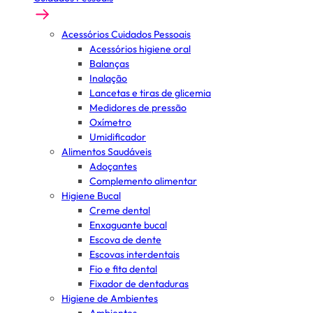
Acessórios Cuidados Pessoais
Acessórios higiene oral
Balanças
Inalação
Lancetas e tiras de glicemia
Medidores de pressão
Oxímetro
Umidificador
Alimentos Saudáveis
Adoçantes
Complemento alimentar
Higiene Bucal
Creme dental
Enxaguante bucal
Escova de dente
Escovas interdentais
Fio e fita dental
Fixador de dentaduras
Higiene de Ambientes