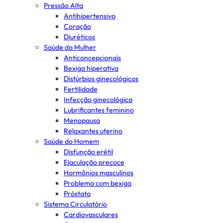
Pressão Alta
Antihipertensivo
Coração
Diuréticos
Saúde da Mulher
Anticoncepcionais
Bexiga hiperativa
Distúrbios ginecológicos
Fertilidade
Infecção ginecológica
Lubrificantes feminino
Menopausa
Relaxantes uterino
Saúde do Homem
Disfunção erétil
Ejaculação precoce
Hormônios masculinos
Problema com bexiga
Próstata
Sistema Circulatório
Cardiovasculares