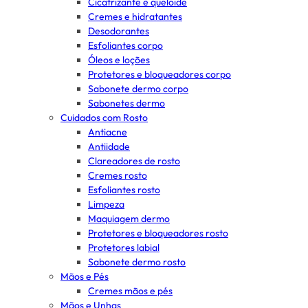
Cicatrizante e queloide
Cremes e hidratantes
Desodorantes
Esfoliantes corpo
Óleos e loções
Protetores e bloqueadores corpo
Sabonete dermo corpo
Sabonetes dermo
Cuidados com Rosto
Antiacne
Antiidade
Clareadores de rosto
Cremes rosto
Esfoliantes rosto
Limpeza
Maquiagem dermo
Protetores e bloqueadores rosto
Protetores labial
Sabonete dermo rosto
Mãos e Pés
Cremes mãos e pés
Mãos e Unhas