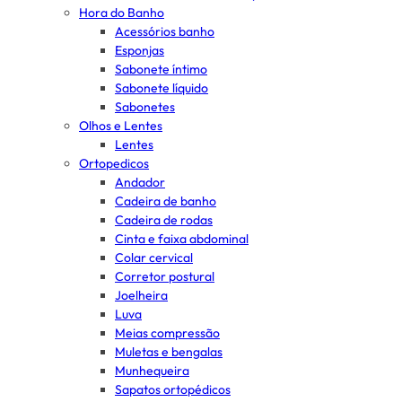
Hora do Banho
Acessórios banho
Esponjas
Sabonete íntimo
Sabonete líquido
Sabonetes
Olhos e Lentes
Lentes
Ortopedicos
Andador
Cadeira de banho
Cadeira de rodas
Cinta e faixa abdominal
Colar cervical
Corretor postural
Joelheira
Luva
Meias compressão
Muletas e bengalas
Munhequeira
Sapatos ortopédicos