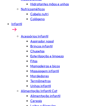
Hidratantes mãos e unhas
Nutricosméticos
Cabelo nutri
Colágeno
Infantil
Acessórios Infantil
Aspirador nasal
Brincos infantil
Chupetas
Esterilização e limpeza
Fitas
Mamadeiras e bicos
Maquiagem infantil
Mordedores
Termômetros
Unhas infantil
Alimentação Infantil Cat
Alimentação infantil
Cereais
Leites e fórmulas