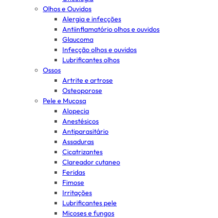
Olhos e Ouvidos
Alergia e infecções
Antiinflamatório olhos e ouvidos
Glaucoma
Infecção olhos e ouvidos
Lubrificantes olhos
Ossos
Artrite e artrose
Osteoporose
Pele e Mucosa
Alopecia
Anestésicos
Antiparasitário
Assaduras
Cicatrizantes
Clareador cutaneo
Feridas
Fimose
Irritações
Lubrificantes pele
Micoses e fungos