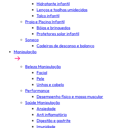
Hidratante infantil
Lenços e toalhas umidecidas
Talco infantil
Praia e Piscina Infantil
Bóias e brinquedos
Protetores solar infantil
Soneca
Cadeiras de descanso e balanço
Manipulação
Beleza Manipulação
Facial
Pele
Unhas e cabelo
Performance
Desempenho físico e massa muscular
Saúde Manipulação
Ansiedade
Anti inflamatório
Digestão e gastrite
Imunidade