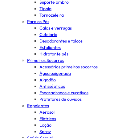
Suporte ombro
Tipoia
Tornozeleira
Para os Pés
Calos e verrugas
Cutelaria
Desodorantes e talcos
Esfoliantes
Hidratante pés
Primeiros Socorros
Acessórios primeiros socorros
Água oxigenada
Algodão
Antissépticos
Esparadrapos e curativos
Protetores de ouvidos
Repelentes
Aerosol
Elétricos
Loção
Spray