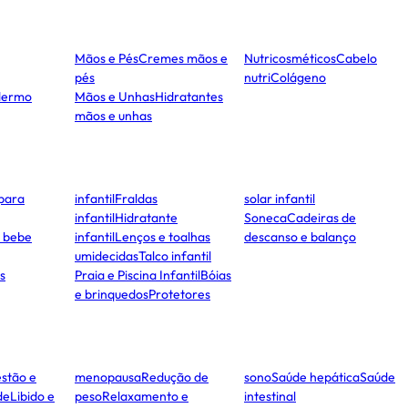
Mãos e Pés
Cremes mãos e
Nutricosméticos
Cabelo
pés
nutri
Colágeno
dermo
Mãos e Unhas
Hidratantes
mãos e unhas
para
infantil
Fraldas
solar infantil
infantil
Hidratante
Soneca
Cadeiras de
e bebe
infantil
Lenços e toalhas
descanso e balanço
umidecidas
Talco infantil
s
Praia e Piscina Infantil
Bóias
e brinquedos
Protetores
stão e
menopausa
Redução de
sono
Saúde hepática
Saúde
de
Libido e
peso
Relaxamento e
intestinal