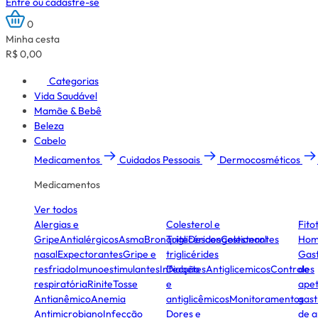
Entre ou cadastre-se
0
Minha cesta
R$ 0,00
Categorias
Vida Saudável
Mamãe & Bebê
Beleza
Cabelo
Medicamentos
Cuidados Pessoais
Dermocosméticos
Medicamentos
Ver todos
Alergias e
Colesterol e
Fito
Gripe
Antialérgicos
Asma
Bronquite
Triglicérides
Descongestionantes
Colesterol
Hom
nasal
Expectorantes
Gripe e
triglicérides
Gast
resfriado
Imunoestimulantes
Infecção
Diabetes
Antiglicemicos
Controles
de
respiratória
Rinite
Tosse
e
apet
Antianêmico
Anemia
antiglicêmicos
Monitoramentos
gast
Antimicrobiano
Infecção
Dores e
de a