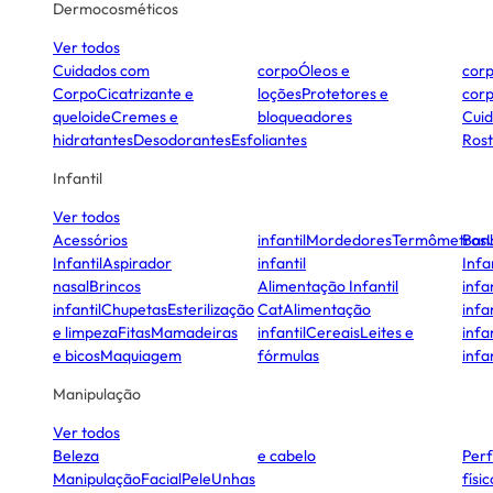
Dermocosméticos
Ver todos
Cuidados com
corpo
Óleos e
cor
Corpo
Cicatrizante e
loções
Protetores e
cor
queloide
Cremes e
bloqueadores
Cui
hidratantes
Desodorantes
Esfoliantes
Ros
Infantil
Ver todos
Acessórios
infantil
Mordedores
Termômetros
Ban
Infantil
Aspirador
infantil
Infa
nasal
Brincos
Alimentação Infantil
infan
infantil
Chupetas
Esterilização
Cat
Alimentação
infan
e limpeza
Fitas
Mamadeiras
infantil
Cereais
Leites e
infan
e bicos
Maquiagem
fórmulas
infan
Manipulação
Ver todos
Beleza
e cabelo
Per
Manipulação
Facial
Pele
Unhas
físi