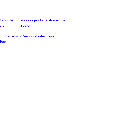
dratante
maquiagem
Pó
Tratamentos
cate
rosto
tom
Corretivos
Demaquilantes
Lápis
lhos