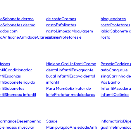
po
Sabonete dermo
de rosto
Cremes
bloqueadores
po
Sabonetes dermo
rosto
Esfoliantes
rosto
Protetores
dados com
rosto
Limpeza
Maquiagem
labial
Sabonete 
to
Antiacne
Antiidade
Clareadores
dermo
Protetores e
rosto
ho
Unhas
Higiene Oral Infantil
Creme
Passeio
Cadeira 
ntil
Condicionador
dental infantil
Enxaguante
auto
Canguru e
til
Esponjas
bucal infantil
Escova dental
sling
Carrinho d
til
Sabonete líquido
infantil
Pós Banho
til
Sabonetes
Para Mamãe
Extrator de
Infantil
Assadura
til
Shampoo infantil
leite
Protetor modeladores
infantil
Colônias
formance
Desempenho
Saúde
inflamatório
Dige
co e massa muscular
Manipulação
Ansiedade
Anti
gastrite
Imunida