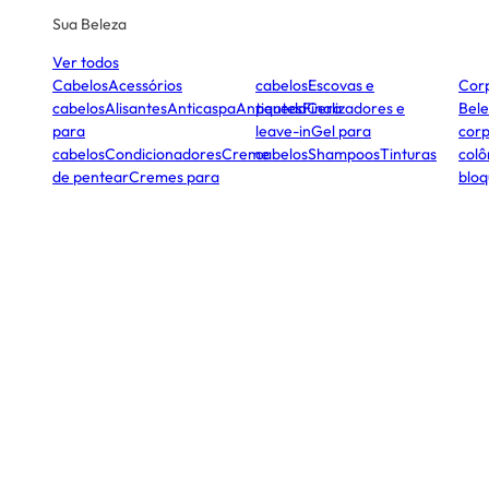
Sua Beleza
Ver todos
Cabelos
Acessórios
cabelos
Escovas e
Cor
cabelos
Alisantes
Anticaspa
Antiqueda
pentes
Finalizadores e
Cera
Bele
para
leave-in
Gel para
corp
cabelos
Condicionadores
Creme
cabelos
Shampoos
Tinturas
colô
de pentear
Cremes para
bloq