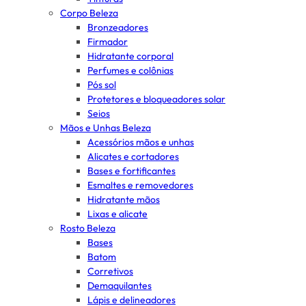
Corpo Beleza
Bronzeadores
Firmador
Hidratante corporal
Perfumes e colônias
Pós sol
Protetores e bloqueadores solar
Seios
Mãos e Unhas Beleza
Acessórios mãos e unhas
Alicates e cortadores
Bases e fortificantes
Esmaltes e removedores
Hidratante mãos
Lixas e alicate
Rosto Beleza
Bases
Batom
Corretivos
Demaquilantes
Lápis e delineadores