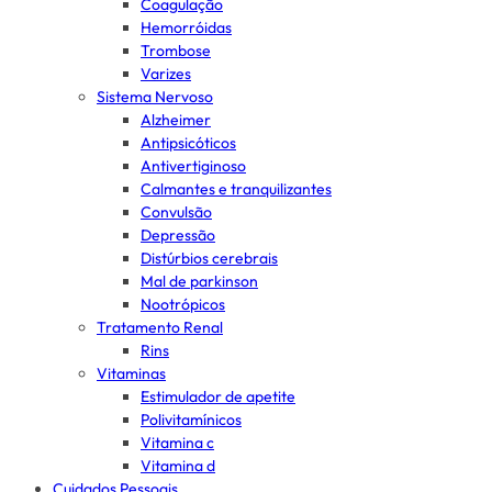
Coagulação
Hemorróidas
Trombose
Varizes
Sistema Nervoso
Alzheimer
Antipsicóticos
Antivertiginoso
Calmantes e tranquilizantes
Convulsão
Depressão
Distúrbios cerebrais
Mal de parkinson
Nootrópicos
Tratamento Renal
Rins
Vitaminas
Estimulador de apetite
Polivitamínicos
Vitamina c
Vitamina d
Cuidados Pessoais