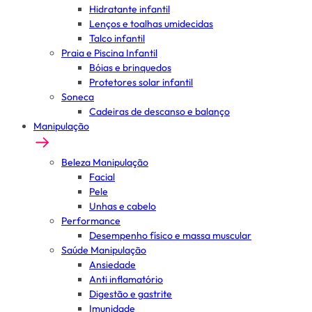
Hidratante infantil
Lenços e toalhas umidecidas
Talco infantil
Praia e Piscina Infantil
Bóias e brinquedos
Protetores solar infantil
Soneca
Cadeiras de descanso e balanço
Manipulação
Beleza Manipulação
Facial
Pele
Unhas e cabelo
Performance
Desempenho físico e massa muscular
Saúde Manipulação
Ansiedade
Anti inflamatório
Digestão e gastrite
Imunidade