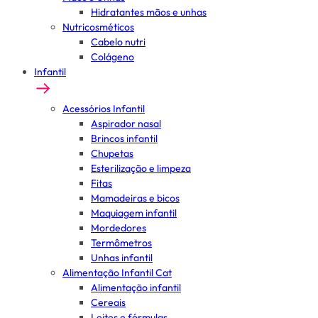
Hidratantes mãos e unhas
Nutricosméticos
Cabelo nutri
Colágeno
Infantil
Acessórios Infantil
Aspirador nasal
Brincos infantil
Chupetas
Esterilização e limpeza
Fitas
Mamadeiras e bicos
Maquiagem infantil
Mordedores
Termômetros
Unhas infantil
Alimentação Infantil Cat
Alimentação infantil
Cereais
Leites e fórmulas