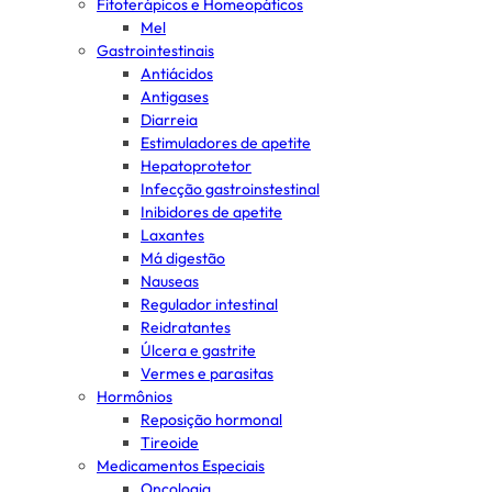
Fitoterápicos e Homeopáticos
Mel
Gastrointestinais
Antiácidos
Antigases
Diarreia
Estimuladores de apetite
Hepatoprotetor
Infecção gastroinstestinal
Inibidores de apetite
Laxantes
Má digestão
Nauseas
Regulador intestinal
Reidratantes
Úlcera e gastrite
Vermes e parasitas
Hormônios
Reposição hormonal
Tireoide
Medicamentos Especiais
Oncologia