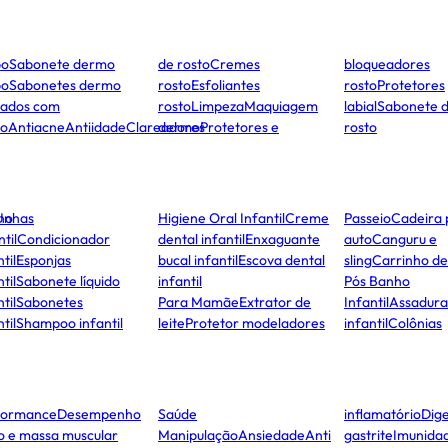
po
Sabonete dermo
de rosto
Cremes
bloqueadores
po
Sabonetes dermo
rosto
Esfoliantes
rosto
Protetores
dados com
rosto
Limpeza
Maquiagem
labial
Sabonete 
to
Antiacne
Antiidade
Clareadores
dermo
Protetores e
rosto
ho
Unhas
Higiene Oral Infantil
Creme
Passeio
Cadeira 
ntil
Condicionador
dental infantil
Enxaguante
auto
Canguru e
til
Esponjas
bucal infantil
Escova dental
sling
Carrinho d
til
Sabonete líquido
infantil
Pós Banho
til
Sabonetes
Para Mamãe
Extrator de
Infantil
Assadura
til
Shampoo infantil
leite
Protetor modeladores
infantil
Colônias
formance
Desempenho
Saúde
inflamatório
Dige
co e massa muscular
Manipulação
Ansiedade
Anti
gastrite
Imunida