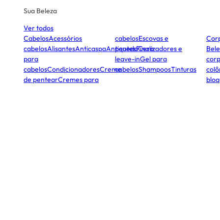
Sua Beleza
Ver todos
Cabelos
Acessórios
cabelos
Escovas e
Cor
cabelos
Alisantes
Anticaspa
Antiqueda
pentes
Finalizadores e
Cera
Bele
para
leave-in
Gel para
corp
cabelos
Condicionadores
Creme
cabelos
Shampoos
Tinturas
colô
de pentear
Cremes para
bloq