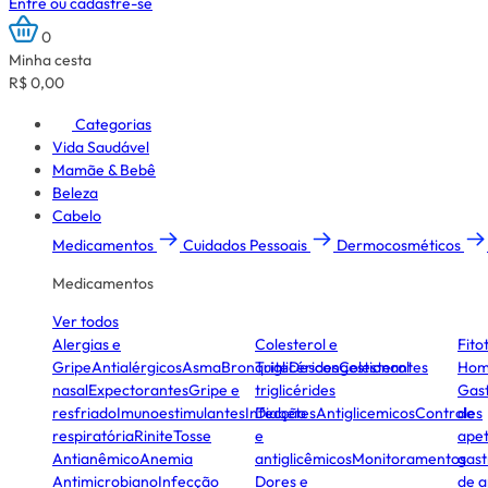
Entre ou cadastre-se
0
Minha cesta
R$ 0,00
Categorias
Vida Saudável
Mamãe & Bebê
Beleza
Cabelo
Medicamentos
Cuidados Pessoais
Dermocosméticos
Medicamentos
Ver todos
Alergias e
Colesterol e
Fito
Gripe
Antialérgicos
Asma
Bronquite
Triglicérides
Descongestionantes
Colesterol
Hom
nasal
Expectorantes
Gripe e
triglicérides
Gast
resfriado
Imunoestimulantes
Infecção
Diabetes
Antiglicemicos
Controles
de
respiratória
Rinite
Tosse
e
apet
Antianêmico
Anemia
antiglicêmicos
Monitoramentos
gast
Antimicrobiano
Infecção
Dores e
de a