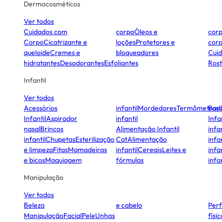
Dermocosméticos
Ver todos
Cuidados com
corpo
Óleos e
cor
Corpo
Cicatrizante e
loções
Protetores e
cor
queloide
Cremes e
bloqueadores
Cui
hidratantes
Desodorantes
Esfoliantes
Ros
Infantil
Ver todos
Acessórios
infantil
Mordedores
Termômetros
Ban
Infantil
Aspirador
infantil
Infa
nasal
Brincos
Alimentação Infantil
infan
infantil
Chupetas
Esterilização
Cat
Alimentação
infan
e limpeza
Fitas
Mamadeiras
infantil
Cereais
Leites e
infan
e bicos
Maquiagem
fórmulas
infan
Manipulação
Ver todos
Beleza
e cabelo
Per
Manipulação
Facial
Pele
Unhas
físi