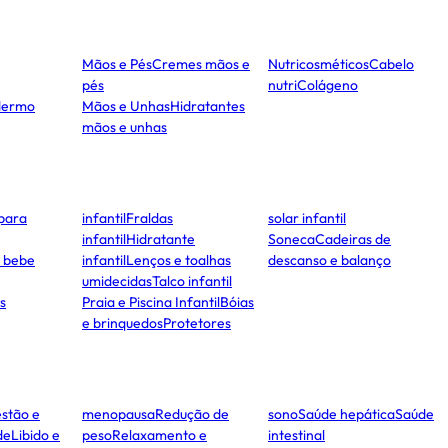
Mãos e Pés
Cremes mãos e
Nutricosméticos
Cabelo
pés
nutri
Colágeno
dermo
Mãos e Unhas
Hidratantes
mãos e unhas
para
infantil
Fraldas
solar infantil
infantil
Hidratante
Soneca
Cadeiras de
e bebe
infantil
Lenços e toalhas
descanso e balanço
umidecidas
Talco infantil
s
Praia e Piscina Infantil
Bóias
e brinquedos
Protetores
stão e
menopausa
Redução de
sono
Saúde hepática
Saúde
de
Libido e
peso
Relaxamento e
intestinal