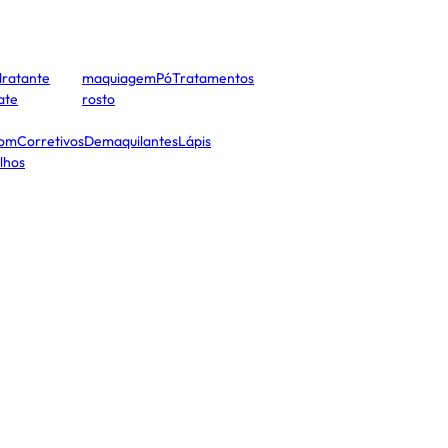
dratante
maquiagem
Pó
Tratamentos
cate
rosto
tom
Corretivos
Demaquilantes
Lápis
lhos