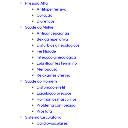
Pressão Alta
Antihipertensivo
Coração
Diuréticos
Saúde da Mulher
Anticoncepcionais
Bexiga hiperativa
Distúrbios ginecológicos
Fertilidade
Infecção ginecológica
Lubrificantes feminino
Menopausa
Relaxantes uterino
Saúde do Homem
Disfunção erétil
Ejaculação precoce
Hormônios masculinos
Problema com bexiga
Próstata
Sistema Circulatório
Cardiovasculares