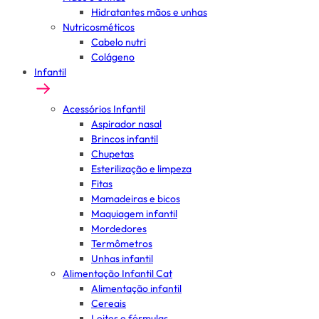
Hidratantes mãos e unhas
Nutricosméticos
Cabelo nutri
Colágeno
Infantil
Acessórios Infantil
Aspirador nasal
Brincos infantil
Chupetas
Esterilização e limpeza
Fitas
Mamadeiras e bicos
Maquiagem infantil
Mordedores
Termômetros
Unhas infantil
Alimentação Infantil Cat
Alimentação infantil
Cereais
Leites e fórmulas