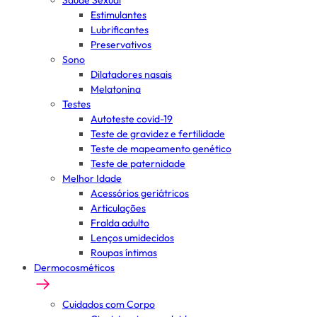
Saúde Sexual
Estimulantes
Lubrificantes
Preservativos
Sono
Dilatadores nasais
Melatonina
Testes
Autoteste covid-19
Teste de gravidez e fertilidade
Teste de mapeamento genético
Teste de paternidade
Melhor Idade
Acessórios geriátricos
Articulações
Fralda adulto
Lenços umidecidos
Roupas íntimas
Dermocosméticos
Cuidados com Corpo