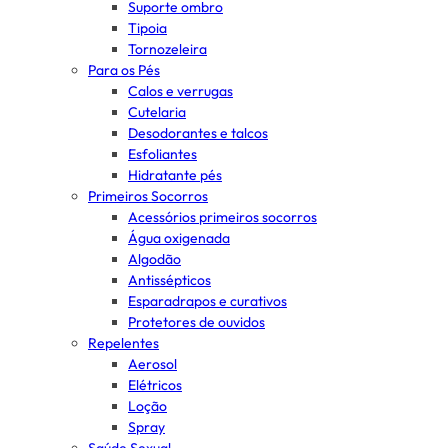
Suporte ombro
Tipoia
Tornozeleira
Para os Pés
Calos e verrugas
Cutelaria
Desodorantes e talcos
Esfoliantes
Hidratante pés
Primeiros Socorros
Acessórios primeiros socorros
Água oxigenada
Algodão
Antissépticos
Esparadrapos e curativos
Protetores de ouvidos
Repelentes
Aerosol
Elétricos
Loção
Spray