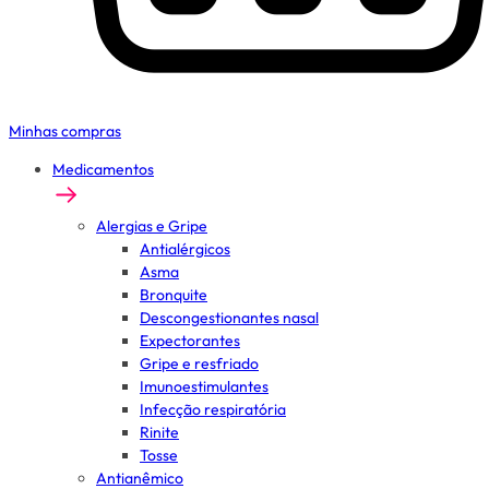
Minhas compras
Medicamentos
Alergias e Gripe
Antialérgicos
Asma
Bronquite
Descongestionantes nasal
Expectorantes
Gripe e resfriado
Imunoestimulantes
Infecção respiratória
Rinite
Tosse
Antianêmico