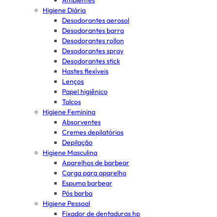
Ambientes
Higiene Diária
Desodorantes aerosol
Desodorantes barra
Desodorantes rollon
Desodorantes spray
Desodorantes stick
Hastes flexíveis
Lenços
Papel higiênico
Talcos
Higiene Feminina
Absorventes
Cremes depilatórios
Depilação
Higiene Masculina
Aparelhos de barbear
Carga para aparelho
Espuma barbear
Pós barba
Higiene Pessoal
Fixador de dentaduras hp