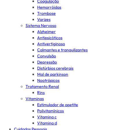
Coagulação
Hemorróidas
Trombose
Varizes
Sistema Nervoso
Alzheimer
Antipsicóticos
Antivertiginoso
Calmantes e tranquilizantes
Convulsão
Depressão
Distúrbios cerebrais
Mal de parkinson
Nootrópicos
Tratamento Renal
Rins
Vitaminas
Estimulador de apetite
Polivitamínicos
Vitamina c
Vitamina d
Cuidados Pessoais