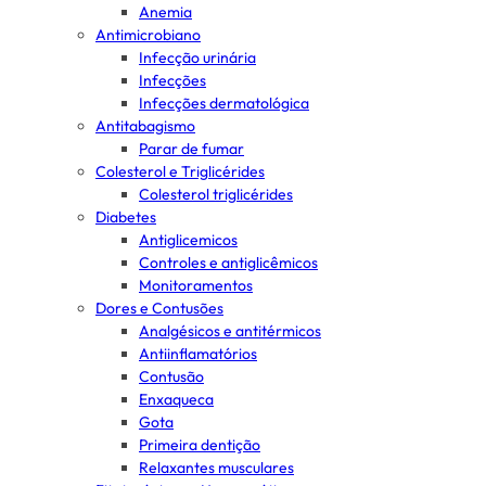
Anemia
Antimicrobiano
Infecção urinária
Infecções
Infecções dermatológica
Antitabagismo
Parar de fumar
Colesterol e Triglicérides
Colesterol triglicérides
Diabetes
Antiglicemicos
Controles e antiglicêmicos
Monitoramentos
Dores e Contusões
Analgésicos e antitérmicos
Antiinflamatórios
Contusão
Enxaqueca
Gota
Primeira dentição
Relaxantes musculares