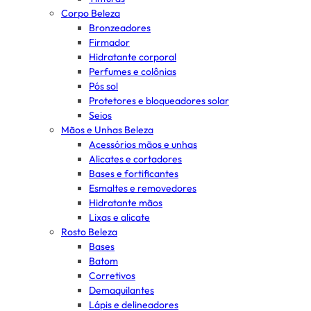
Corpo Beleza
Bronzeadores
Firmador
Hidratante corporal
Perfumes e colônias
Pós sol
Protetores e bloqueadores solar
Seios
Mãos e Unhas Beleza
Acessórios mãos e unhas
Alicates e cortadores
Bases e fortificantes
Esmaltes e removedores
Hidratante mãos
Lixas e alicate
Rosto Beleza
Bases
Batom
Corretivos
Demaquilantes
Lápis e delineadores