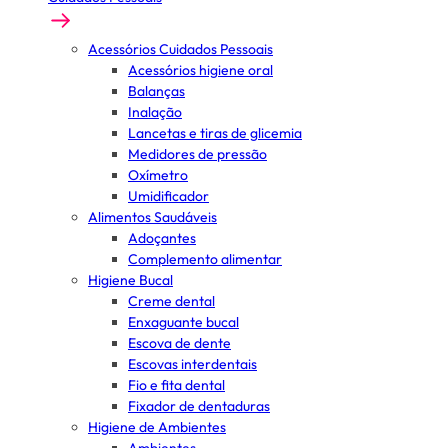
Acessórios Cuidados Pessoais
Acessórios higiene oral
Balanças
Inalação
Lancetas e tiras de glicemia
Medidores de pressão
Oxímetro
Umidificador
Alimentos Saudáveis
Adoçantes
Complemento alimentar
Higiene Bucal
Creme dental
Enxaguante bucal
Escova de dente
Escovas interdentais
Fio e fita dental
Fixador de dentaduras
Higiene de Ambientes