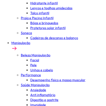
Hidratante infantil
Lenços e toalhas umidecidas
Talco infantil
Praia e Piscina Infantil
Bóias e brinquedos
Protetores solar infantil
Soneca
Cadeiras de descanso e balanço
Manipulação
Beleza Manipulação
Facial
Pele
Unhas e cabelo
Performance
Desempenho físico e massa muscular
Saúde Manipulação
Ansiedade
Anti inflamatório
Digestão e gastrite
Imunidade