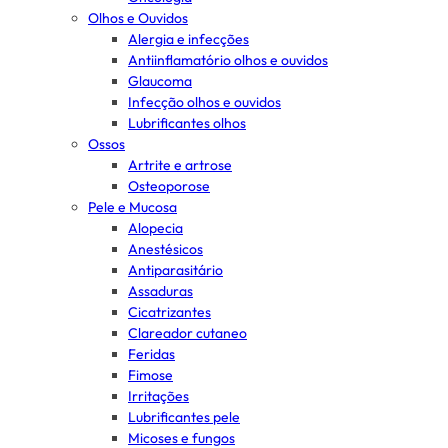
Olhos e Ouvidos
Alergia e infecções
Antiinflamatório olhos e ouvidos
Glaucoma
Infecção olhos e ouvidos
Lubrificantes olhos
Ossos
Artrite e artrose
Osteoporose
Pele e Mucosa
Alopecia
Anestésicos
Antiparasitário
Assaduras
Cicatrizantes
Clareador cutaneo
Feridas
Fimose
Irritações
Lubrificantes pele
Micoses e fungos