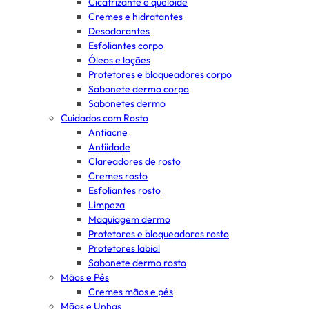
Cicatrizante e queloide
Cremes e hidratantes
Desodorantes
Esfoliantes corpo
Óleos e loções
Protetores e bloqueadores corpo
Sabonete dermo corpo
Sabonetes dermo
Cuidados com Rosto
Antiacne
Antiidade
Clareadores de rosto
Cremes rosto
Esfoliantes rosto
Limpeza
Maquiagem dermo
Protetores e bloqueadores rosto
Protetores labial
Sabonete dermo rosto
Mãos e Pés
Cremes mãos e pés
Mãos e Unhas