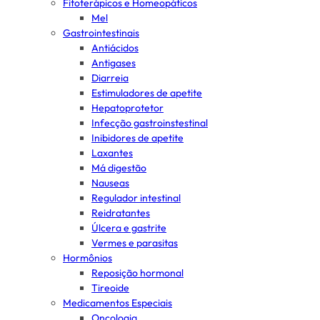
Fitoterápicos e Homeopáticos
Mel
Gastrointestinais
Antiácidos
Antigases
Diarreia
Estimuladores de apetite
Hepatoprotetor
Infecção gastroinstestinal
Inibidores de apetite
Laxantes
Má digestão
Nauseas
Regulador intestinal
Reidratantes
Úlcera e gastrite
Vermes e parasitas
Hormônios
Reposição hormonal
Tireoide
Medicamentos Especiais
Oncologia