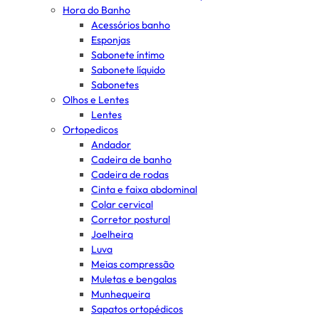
Hora do Banho
Acessórios banho
Esponjas
Sabonete íntimo
Sabonete líquido
Sabonetes
Olhos e Lentes
Lentes
Ortopedicos
Andador
Cadeira de banho
Cadeira de rodas
Cinta e faixa abdominal
Colar cervical
Corretor postural
Joelheira
Luva
Meias compressão
Muletas e bengalas
Munhequeira
Sapatos ortopédicos