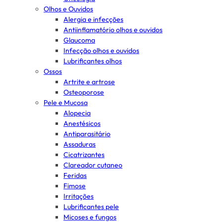
Olhos e Ouvidos
Alergia e infecções
Antiinflamatório olhos e ouvidos
Glaucoma
Infecção olhos e ouvidos
Lubrificantes olhos
Ossos
Artrite e artrose
Osteoporose
Pele e Mucosa
Alopecia
Anestésicos
Antiparasitário
Assaduras
Cicatrizantes
Clareador cutaneo
Feridas
Fimose
Irritações
Lubrificantes pele
Micoses e fungos