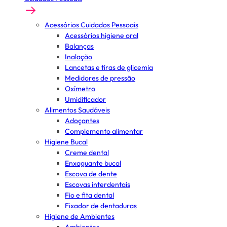
Acessórios Cuidados Pessoais
Acessórios higiene oral
Balanças
Inalação
Lancetas e tiras de glicemia
Medidores de pressão
Oxímetro
Umidificador
Alimentos Saudáveis
Adoçantes
Complemento alimentar
Higiene Bucal
Creme dental
Enxaguante bucal
Escova de dente
Escovas interdentais
Fio e fita dental
Fixador de dentaduras
Higiene de Ambientes