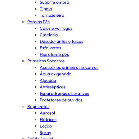
Suporte ombro
Tipoia
Tornozeleira
Para os Pés
Calos e verrugas
Cutelaria
Desodorantes e talcos
Esfoliantes
Hidratante pés
Primeiros Socorros
Acessórios primeiros socorros
Água oxigenada
Algodão
Antissépticos
Esparadrapos e curativos
Protetores de ouvidos
Repelentes
Aerosol
Elétricos
Loção
Spray