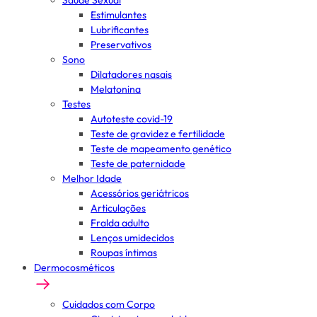
Saúde Sexual
Estimulantes
Lubrificantes
Preservativos
Sono
Dilatadores nasais
Melatonina
Testes
Autoteste covid-19
Teste de gravidez e fertilidade
Teste de mapeamento genético
Teste de paternidade
Melhor Idade
Acessórios geriátricos
Articulações
Fralda adulto
Lenços umidecidos
Roupas íntimas
Dermocosméticos
Cuidados com Corpo