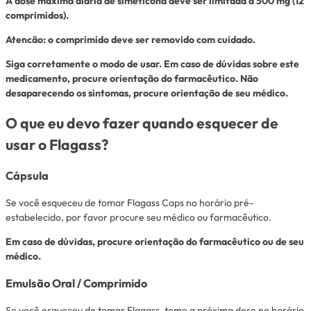
A dose máxima diária de simeticona deve ser limitada a 500 mg (12
comprimidos).
Atencão: o comprimido deve ser removido com cuidado.
Siga corretamente o modo de usar. Em caso de dúvidas sobre este
medicamento, procure orientação do farmacêutico. Não
desaparecendo os sintomas, procure orientação de seu médico.
O que eu devo fazer quando esquecer de
usar o Flagass?
Cápsula
Se você esqueceu de tomar Flagass Caps no horário pré-
estabelecido, por favor procure seu médico ou farmacêutico.
Em caso de dúvidas, procure orientação do farmacêutico ou de seu
médico.
Emulsão Oral / Comprimido
Se você esqueceu de tomar Flagass, tome a próxima dose no horário