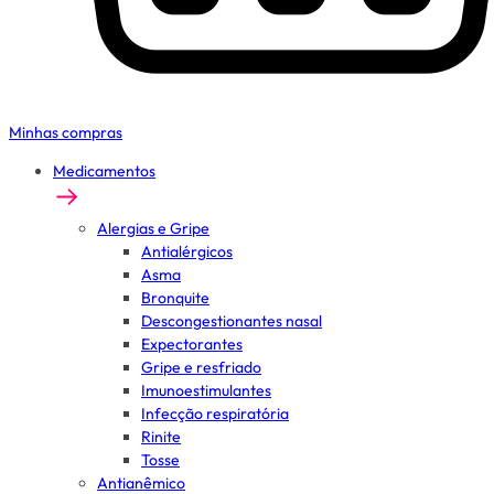
Minhas compras
Medicamentos
Alergias e Gripe
Antialérgicos
Asma
Bronquite
Descongestionantes nasal
Expectorantes
Gripe e resfriado
Imunoestimulantes
Infecção respiratória
Rinite
Tosse
Antianêmico