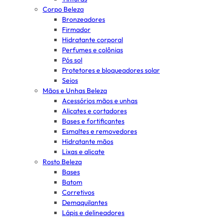
Corpo Beleza
Bronzeadores
Firmador
Hidratante corporal
Perfumes e colônias
Pós sol
Protetores e bloqueadores solar
Seios
Mãos e Unhas Beleza
Acessórios mãos e unhas
Alicates e cortadores
Bases e fortificantes
Esmaltes e removedores
Hidratante mãos
Lixas e alicate
Rosto Beleza
Bases
Batom
Corretivos
Demaquilantes
Lápis e delineadores