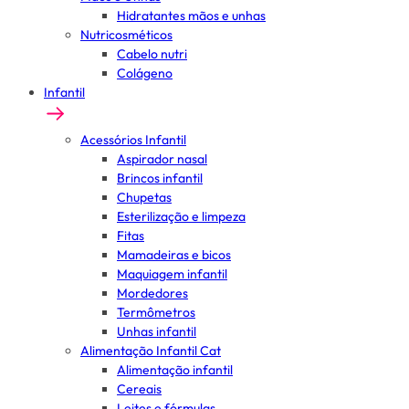
Hidratantes mãos e unhas
Nutricosméticos
Cabelo nutri
Colágeno
Infantil
Acessórios Infantil
Aspirador nasal
Brincos infantil
Chupetas
Esterilização e limpeza
Fitas
Mamadeiras e bicos
Maquiagem infantil
Mordedores
Termômetros
Unhas infantil
Alimentação Infantil Cat
Alimentação infantil
Cereais
Leites e fórmulas