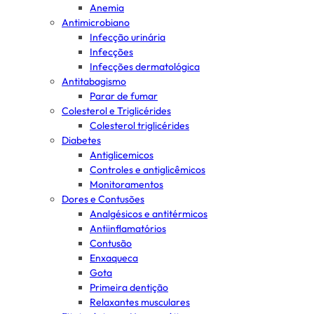
Anemia
Antimicrobiano
Infecção urinária
Infecções
Infecções dermatológica
Antitabagismo
Parar de fumar
Colesterol e Triglicérides
Colesterol triglicérides
Diabetes
Antiglicemicos
Controles e antiglicêmicos
Monitoramentos
Dores e Contusões
Analgésicos e antitérmicos
Antiinflamatórios
Contusão
Enxaqueca
Gota
Primeira dentição
Relaxantes musculares