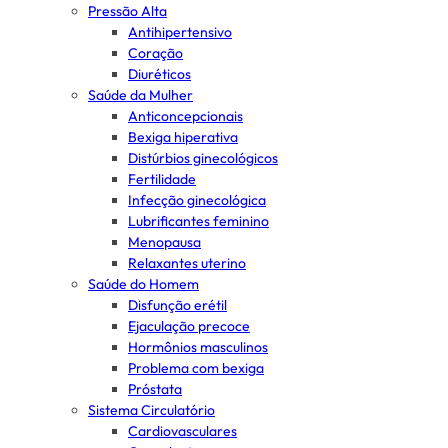
Pressão Alta
Antihipertensivo
Coração
Diuréticos
Saúde da Mulher
Anticoncepcionais
Bexiga hiperativa
Distúrbios ginecológicos
Fertilidade
Infecção ginecológica
Lubrificantes feminino
Menopausa
Relaxantes uterino
Saúde do Homem
Disfunção erétil
Ejaculação precoce
Hormônios masculinos
Problema com bexiga
Próstata
Sistema Circulatório
Cardiovasculares