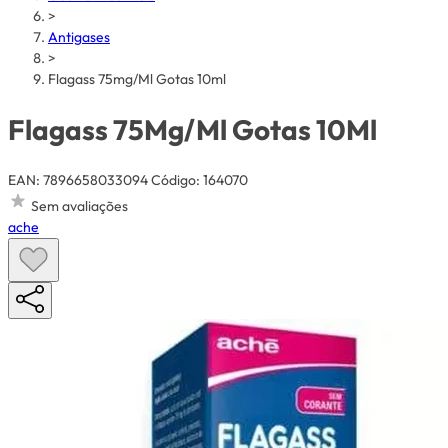
>
Antigases
>
Flagass 75mg/Ml Gotas 10ml
Flagass 75Mg/Ml Gotas 10Ml
EAN: 7896658033094
Código: 164070
Sem avaliações
ache