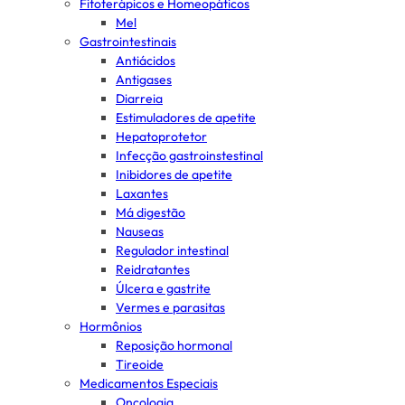
Fitoterápicos e Homeopáticos
Mel
Gastrointestinais
Antiácidos
Antigases
Diarreia
Estimuladores de apetite
Hepatoprotetor
Infecção gastroinstestinal
Inibidores de apetite
Laxantes
Má digestão
Nauseas
Regulador intestinal
Reidratantes
Úlcera e gastrite
Vermes e parasitas
Hormônios
Reposição hormonal
Tireoide
Medicamentos Especiais
Oncologia