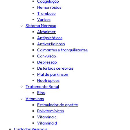
Coagulação
Hemorróidas
Trombose
Varizes
Sistema Nervoso
Alzheimer
Antipsicóticos
Antivertiginoso
Calmantes e tranquilizantes
Convulsão
Depressão
Distúrbios cerebrais
Mal de parkinson
Nootrópicos
Tratamento Renal
Rins
Vitaminas
Estimulador de apetite
Polivitamínicos
Vitamina c
Vitamina d
Cuidados Pessoais