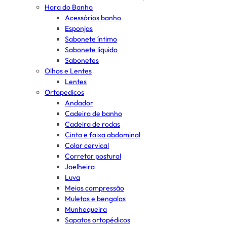
Hora do Banho
Acessórios banho
Esponjas
Sabonete íntimo
Sabonete líquido
Sabonetes
Olhos e Lentes
Lentes
Ortopedicos
Andador
Cadeira de banho
Cadeira de rodas
Cinta e faixa abdominal
Colar cervical
Corretor postural
Joelheira
Luva
Meias compressão
Muletas e bengalas
Munhequeira
Sapatos ortopédicos