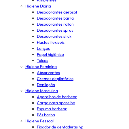
Ambientes
Higiene Diária
Desodorantes aerosol
Desodorantes barra
Desodorantes rollon
Desodorantes spray
Desodorantes stick
Hastes flexíveis
Lenços
Papel higiênico
Talcos
Higiene Feminina
Absorventes
Cremes depilatórios
Depilação
Higiene Masculina
Aparelhos de barbear
Carga para aparelho
Espuma barbear
Pós barba
Higiene Pessoal
Fixador de dentaduras hp