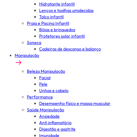
Hidratante infantil
Lenços e toalhas umidecidas
Talco infantil
Praia e Piscina Infantil
Bóias e brinquedos
Protetores solar infantil
Soneca
Cadeiras de descanso e balanço
Manipulação
Beleza Manipulação
Facial
Pele
Unhas e cabelo
Performance
Desempenho físico e massa muscular
Saúde Manipulação
Ansiedade
Anti inflamatório
Digestão e gastrite
Imunidade