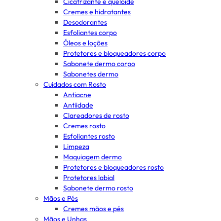
Cicatrizante e queloide
Cremes e hidratantes
Desodorantes
Esfoliantes corpo
Óleos e loções
Protetores e bloqueadores corpo
Sabonete dermo corpo
Sabonetes dermo
Cuidados com Rosto
Antiacne
Antiidade
Clareadores de rosto
Cremes rosto
Esfoliantes rosto
Limpeza
Maquiagem dermo
Protetores e bloqueadores rosto
Protetores labial
Sabonete dermo rosto
Mãos e Pés
Cremes mãos e pés
Mãos e Unhas