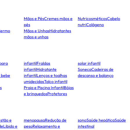
Mãos e Pés
Cremes mãos e
Nutricosméticos
Cabelo
pés
nutri
Colágeno
dermo
Mãos e Unhas
Hidratantes
mãos e unhas
para
infantil
Fraldas
solar infantil
infantil
Hidratante
Soneca
Cadeiras de
e bebe
infantil
Lenços e toalhas
descanso e balanço
umidecidas
Talco infantil
s
Praia e Piscina Infantil
Bóias
e brinquedos
Protetores
stão e
menopausa
Redução de
sono
Saúde hepática
Saúde
de
Libido e
peso
Relaxamento e
intestinal