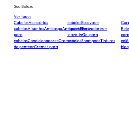
Sua Beleza
Ver todos
Cabelos
Acessórios
cabelos
Escovas e
Cor
cabelos
Alisantes
Anticaspa
Antiqueda
pentes
Finalizadores e
Cera
Bele
para
leave-in
Gel para
corp
cabelos
Condicionadores
Creme
cabelos
Shampoos
Tinturas
colô
de pentear
Cremes para
bloq