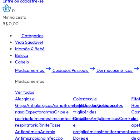
Entre ou cadastre-se
0
Minha cesta
R$ 0,00
Categorias
Vida Saudável
Mamãe & Bebê
Beleza
Cabelo
Medicamentos
Cuidados Pessoais
Dermocosméticos
Medicamentos
Ver todos
Alergias e
Colesterol e
Fito
Gripe
Antialérgicos
Asma
Bronquite
Triglicérides
Descongestionantes
Colesterol
Hom
nasal
Expectorantes
Gripe e
triglicérides
Gast
resfriado
Imunoestimulantes
Infecção
Diabetes
Antiglicemicos
Controles
de
respiratória
Rinite
Tosse
e
apet
Antianêmico
Anemia
antiglicêmicos
Monitoramentos
gast
Antimicrobiano
Infecção
Dores e
de a