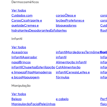
Dermocosméticos
Ver todos
Cuidados com
corpo
Óleos e
cor
Corpo
Cicatrizante e
loções
Protetores e
cor
queloide
Cremes e
bloqueadores
Cui
hidratantes
Desodorantes
Esfoliantes
Ros
Infantil
Ver todos
Acessórios
infantil
Mordedores
Termômetros
Ban
Infantil
Aspirador
infantil
Infa
nasal
Brincos
Alimentação Infantil
infan
infantil
Chupetas
Esterilização
Cat
Alimentação
infan
e limpeza
Fitas
Mamadeiras
infantil
Cereais
Leites e
infan
e bicos
Maquiagem
fórmulas
infan
Manipulação
Ver todos
Beleza
e cabelo
Per
Manipulação
Facial
Pele
Unhas
físi