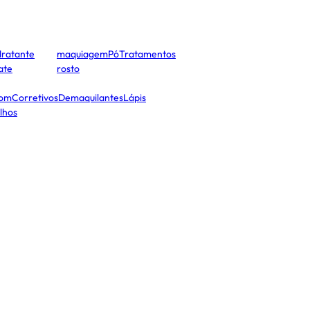
dratante
maquiagem
Pó
Tratamentos
cate
rosto
tom
Corretivos
Demaquilantes
Lápis
lhos