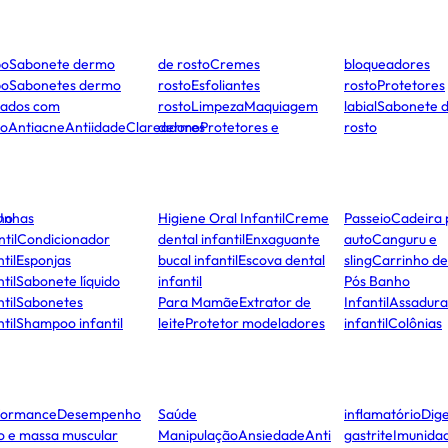
po
Sabonete dermo
de rosto
Cremes
bloqueadores
po
Sabonetes dermo
rosto
Esfoliantes
rosto
Protetores
dados com
rosto
Limpeza
Maquiagem
labial
Sabonete 
to
Antiacne
Antiidade
Clareadores
dermo
Protetores e
rosto
ho
Unhas
Higiene Oral Infantil
Creme
Passeio
Cadeira 
ntil
Condicionador
dental infantil
Enxaguante
auto
Canguru e
til
Esponjas
bucal infantil
Escova dental
sling
Carrinho d
til
Sabonete líquido
infantil
Pós Banho
til
Sabonetes
Para Mamãe
Extrator de
Infantil
Assadura
til
Shampoo infantil
leite
Protetor modeladores
infantil
Colônias
formance
Desempenho
Saúde
inflamatório
Dige
co e massa muscular
Manipulação
Ansiedade
Anti
gastrite
Imunida