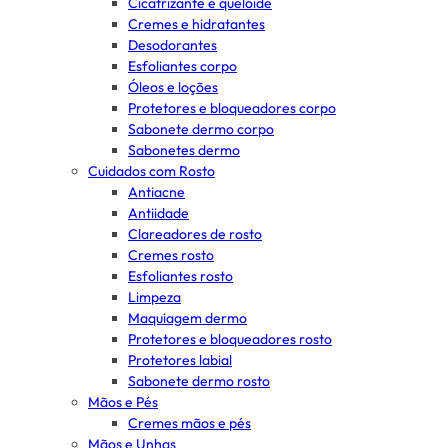
Cicatrizante e queloide
Cremes e hidratantes
Desodorantes
Esfoliantes corpo
Óleos e loções
Protetores e bloqueadores corpo
Sabonete dermo corpo
Sabonetes dermo
Cuidados com Rosto
Antiacne
Antiidade
Clareadores de rosto
Cremes rosto
Esfoliantes rosto
Limpeza
Maquiagem dermo
Protetores e bloqueadores rosto
Protetores labial
Sabonete dermo rosto
Mãos e Pés
Cremes mãos e pés
Mãos e Unhas