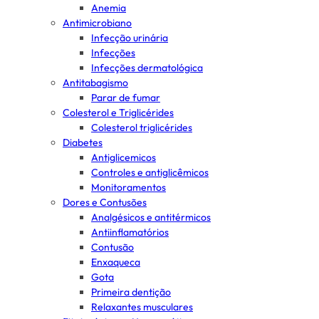
Anemia
Antimicrobiano
Infecção urinária
Infecções
Infecções dermatológica
Antitabagismo
Parar de fumar
Colesterol e Triglicérides
Colesterol triglicérides
Diabetes
Antiglicemicos
Controles e antiglicêmicos
Monitoramentos
Dores e Contusões
Analgésicos e antitérmicos
Antiinflamatórios
Contusão
Enxaqueca
Gota
Primeira dentição
Relaxantes musculares