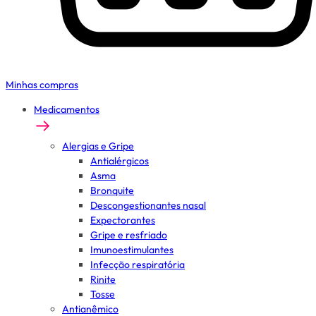
Minhas compras
Medicamentos
Alergias e Gripe
Antialérgicos
Asma
Bronquite
Descongestionantes nasal
Expectorantes
Gripe e resfriado
Imunoestimulantes
Infecção respiratória
Rinite
Tosse
Antianêmico