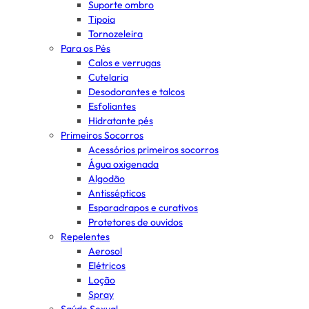
Suporte ombro
Tipoia
Tornozeleira
Para os Pés
Calos e verrugas
Cutelaria
Desodorantes e talcos
Esfoliantes
Hidratante pés
Primeiros Socorros
Acessórios primeiros socorros
Água oxigenada
Algodão
Antissépticos
Esparadrapos e curativos
Protetores de ouvidos
Repelentes
Aerosol
Elétricos
Loção
Spray