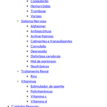
Coagulação
Hemorróidas
Trombose
Varizes
Sistema Nervoso
Alzheimer
Antipsicóticos
Antivertiginoso
Calmantes e tranquilizantes
Convulsão
Depressão
Distúrbios cerebrais
Mal de parkinson
Nootrópicos
Tratamento Renal
Rins
Vitaminas
Estimulador de apetite
Polivitamínicos
Vitamina c
Vitamina d
Cuidados Pessoais