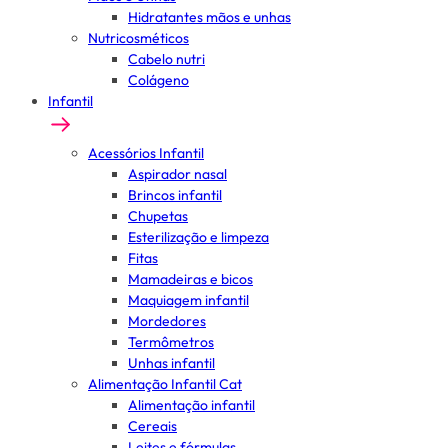
Hidratantes mãos e unhas
Nutricosméticos
Cabelo nutri
Colágeno
Infantil
Acessórios Infantil
Aspirador nasal
Brincos infantil
Chupetas
Esterilização e limpeza
Fitas
Mamadeiras e bicos
Maquiagem infantil
Mordedores
Termômetros
Unhas infantil
Alimentação Infantil Cat
Alimentação infantil
Cereais
Leites e fórmulas