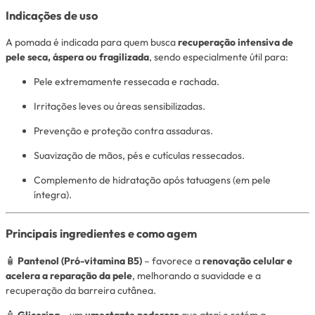
Indicações de uso
A pomada é indicada para quem busca
recuperação intensiva de
pele seca, áspera ou fragilizada
, sendo especialmente útil para:
Pele extremamente ressecada e rachada.
Irritações leves ou áreas sensibilizadas.
Prevenção e proteção contra assaduras.
Suavização de mãos, pés e cutículas ressecados.
Complemento de hidratação após tatuagens (em pele
íntegra).
Principais ingredientes e como agem
🧴
Pantenol (Pró-vitamina B5)
– favorece a
renovação celular e
acelera a reparação da pele
, melhorando a suavidade e a
recuperação da barreira cutânea.
🧴
Glicerina
– um
umectante poderoso
que atrai e retém a