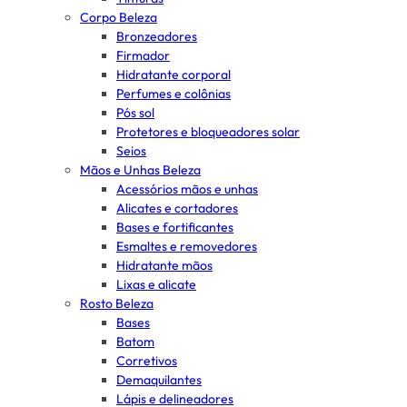
Corpo Beleza
Bronzeadores
Firmador
Hidratante corporal
Perfumes e colônias
Pós sol
Protetores e bloqueadores solar
Seios
Mãos e Unhas Beleza
Acessórios mãos e unhas
Alicates e cortadores
Bases e fortificantes
Esmaltes e removedores
Hidratante mãos
Lixas e alicate
Rosto Beleza
Bases
Batom
Corretivos
Demaquilantes
Lápis e delineadores