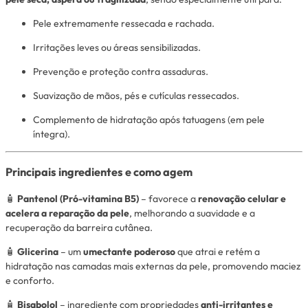
Pele extremamente ressecada e rachada.
Irritações leves ou áreas sensibilizadas.
Prevenção e proteção contra assaduras.
Suavização de mãos, pés e cutículas ressecados.
Complemento de hidratação após tatuagens (em pele
íntegra).
Principais ingredientes e como agem
🧴
Pantenol (Pró-vitamina B5)
– favorece a
renovação celular e
acelera a reparação da pele
, melhorando a suavidade e a
recuperação da barreira cutânea.
🧴
Glicerina
– um
umectante poderoso
que atrai e retém a
hidratação nas camadas mais externas da pele, promovendo maciez
e conforto.
🧴
Bisabolol
– ingrediente com propriedades
anti-irritantes e