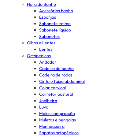
Hora do Banho
Acessórios banho
Esponjas
Sabonete íntimo
Sabonete líquido
Sabonetes
Olhos e Lentes
Lentes
Ortopedicos
Andador
Cadeira de banho
Cadeira de rodas
Cinta e faixa abdominal
Colar cervical
Corretor postural
Joelheira
Luva
Meias compressão
Muletas e bengalas
Munhequeira
Sapatos ortopédicos