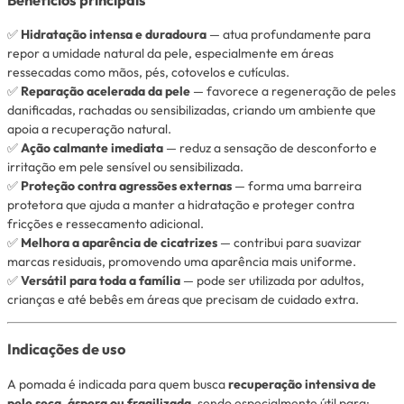
✅
Hidratação intensa e duradoura
— atua profundamente para
repor a umidade natural da pele, especialmente em áreas
ressecadas como mãos, pés, cotovelos e cutículas.
✅
Reparação acelerada da pele
— favorece a regeneração de peles
danificadas, rachadas ou sensibilizadas, criando um ambiente que
apoia a recuperação natural.
✅
Ação calmante imediata
— reduz a sensação de desconforto e
irritação em pele sensível ou sensibilizada.
✅
Proteção contra agressões externas
— forma uma barreira
protetora que ajuda a manter a hidratação e proteger contra
fricções e ressecamento adicional.
✅
Melhora a aparência de cicatrizes
— contribui para suavizar
marcas residuais, promovendo uma aparência mais uniforme.
✅
Versátil para toda a família
— pode ser utilizada por adultos,
crianças e até bebês em áreas que precisam de cuidado extra.
Indicações de uso
A pomada é indicada para quem busca
recuperação intensiva de
pele seca, áspera ou fragilizada
, sendo especialmente útil para: