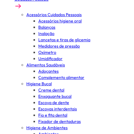
Acessórios Cuidados Pessoais
Acessórios higiene oral
Balanças
Inalação
Lancetas e tiras de glicemia
Medidores de pressão
Oxímetro
Umidificador
Alimentos Saudáveis
Adoçantes
Complemento alimentar
Higiene Bucal
Creme dental
Enxaguante bucal
Escova de dente
Escovas interdentais
Fio e fita dental
Fixador de dentaduras
Higiene de Ambientes