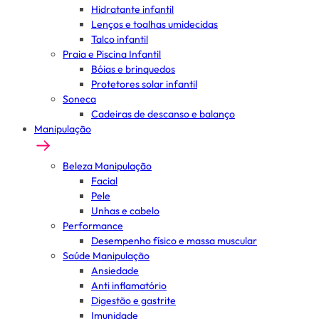
Hidratante infantil
Lenços e toalhas umidecidas
Talco infantil
Praia e Piscina Infantil
Bóias e brinquedos
Protetores solar infantil
Soneca
Cadeiras de descanso e balanço
Manipulação
Beleza Manipulação
Facial
Pele
Unhas e cabelo
Performance
Desempenho físico e massa muscular
Saúde Manipulação
Ansiedade
Anti inflamatório
Digestão e gastrite
Imunidade