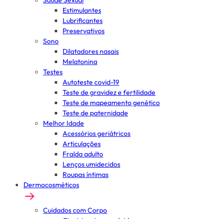
Saúde Sexual
Estimulantes
Lubrificantes
Preservativos
Sono
Dilatadores nasais
Melatonina
Testes
Autoteste covid-19
Teste de gravidez e fertilidade
Teste de mapeamento genético
Teste de paternidade
Melhor Idade
Acessórios geriátricos
Articulações
Fralda adulto
Lenços umidecidos
Roupas íntimas
Dermocosméticos
Cuidados com Corpo