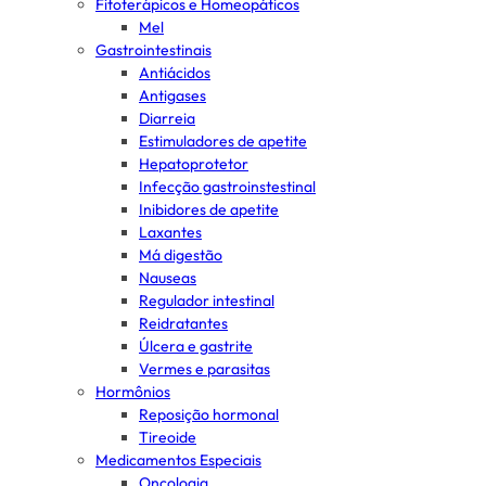
Fitoterápicos e Homeopáticos
Mel
Gastrointestinais
Antiácidos
Antigases
Diarreia
Estimuladores de apetite
Hepatoprotetor
Infecção gastroinstestinal
Inibidores de apetite
Laxantes
Má digestão
Nauseas
Regulador intestinal
Reidratantes
Úlcera e gastrite
Vermes e parasitas
Hormônios
Reposição hormonal
Tireoide
Medicamentos Especiais
Oncologia