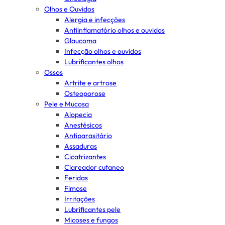
Olhos e Ouvidos
Alergia e infecções
Antiinflamatório olhos e ouvidos
Glaucoma
Infecção olhos e ouvidos
Lubrificantes olhos
Ossos
Artrite e artrose
Osteoporose
Pele e Mucosa
Alopecia
Anestésicos
Antiparasitário
Assaduras
Cicatrizantes
Clareador cutaneo
Feridas
Fimose
Irritações
Lubrificantes pele
Micoses e fungos