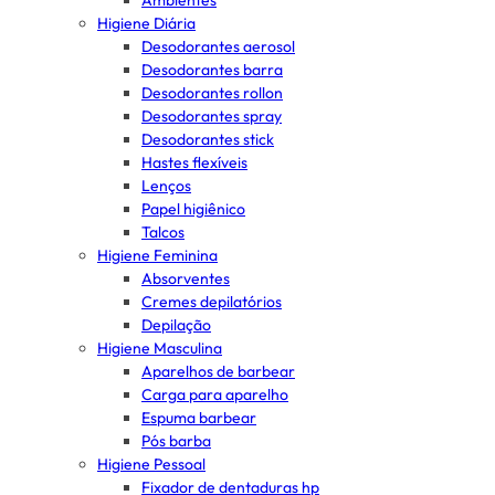
Ambientes
Higiene Diária
Desodorantes aerosol
Desodorantes barra
Desodorantes rollon
Desodorantes spray
Desodorantes stick
Hastes flexíveis
Lenços
Papel higiênico
Talcos
Higiene Feminina
Absorventes
Cremes depilatórios
Depilação
Higiene Masculina
Aparelhos de barbear
Carga para aparelho
Espuma barbear
Pós barba
Higiene Pessoal
Fixador de dentaduras hp