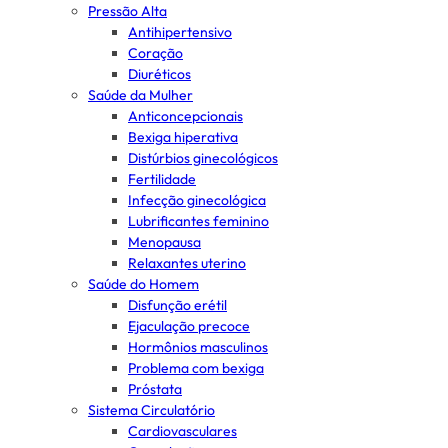
Pressão Alta
Antihipertensivo
Coração
Diuréticos
Saúde da Mulher
Anticoncepcionais
Bexiga hiperativa
Distúrbios ginecológicos
Fertilidade
Infecção ginecológica
Lubrificantes feminino
Menopausa
Relaxantes uterino
Saúde do Homem
Disfunção erétil
Ejaculação precoce
Hormônios masculinos
Problema com bexiga
Próstata
Sistema Circulatório
Cardiovasculares