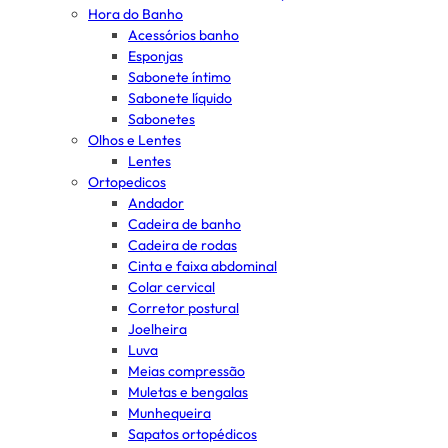
Hora do Banho
Acessórios banho
Esponjas
Sabonete íntimo
Sabonete líquido
Sabonetes
Olhos e Lentes
Lentes
Ortopedicos
Andador
Cadeira de banho
Cadeira de rodas
Cinta e faixa abdominal
Colar cervical
Corretor postural
Joelheira
Luva
Meias compressão
Muletas e bengalas
Munhequeira
Sapatos ortopédicos