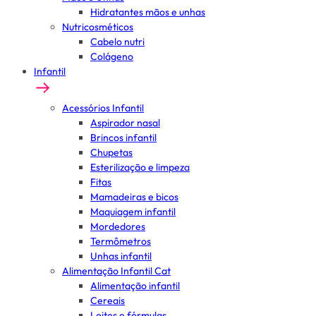
Hidratantes mãos e unhas
Nutricosméticos
Cabelo nutri
Colágeno
Infantil
Acessórios Infantil
Aspirador nasal
Brincos infantil
Chupetas
Esterilização e limpeza
Fitas
Mamadeiras e bicos
Maquiagem infantil
Mordedores
Termômetros
Unhas infantil
Alimentação Infantil Cat
Alimentação infantil
Cereais
Leites e fórmulas