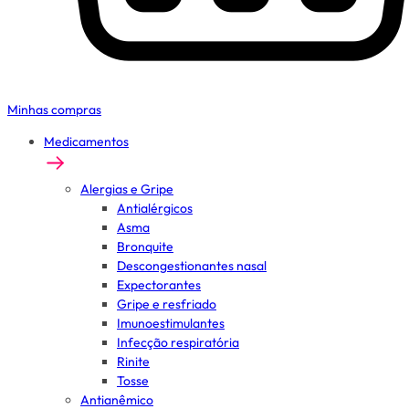
Minhas compras
Medicamentos
Alergias e Gripe
Antialérgicos
Asma
Bronquite
Descongestionantes nasal
Expectorantes
Gripe e resfriado
Imunoestimulantes
Infecção respiratória
Rinite
Tosse
Antianêmico