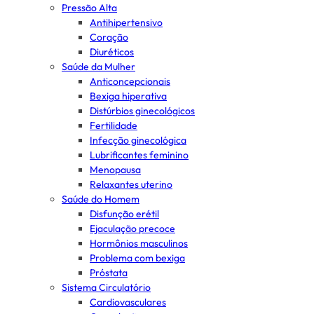
Pressão Alta
Antihipertensivo
Coração
Diuréticos
Saúde da Mulher
Anticoncepcionais
Bexiga hiperativa
Distúrbios ginecológicos
Fertilidade
Infecção ginecológica
Lubrificantes feminino
Menopausa
Relaxantes uterino
Saúde do Homem
Disfunção erétil
Ejaculação precoce
Hormônios masculinos
Problema com bexiga
Próstata
Sistema Circulatório
Cardiovasculares