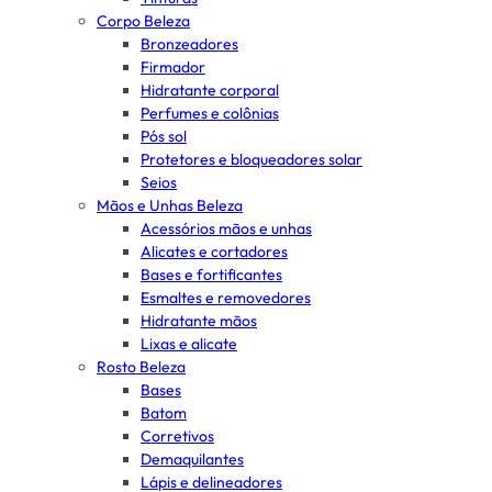
Corpo Beleza
Bronzeadores
Firmador
Hidratante corporal
Perfumes e colônias
Pós sol
Protetores e bloqueadores solar
Seios
Mãos e Unhas Beleza
Acessórios mãos e unhas
Alicates e cortadores
Bases e fortificantes
Esmaltes e removedores
Hidratante mãos
Lixas e alicate
Rosto Beleza
Bases
Batom
Corretivos
Demaquilantes
Lápis e delineadores