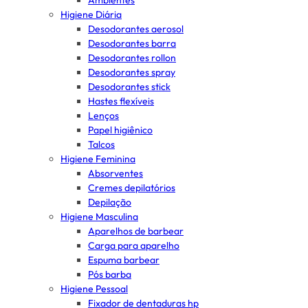
Ambientes
Higiene Diária
Desodorantes aerosol
Desodorantes barra
Desodorantes rollon
Desodorantes spray
Desodorantes stick
Hastes flexíveis
Lenços
Papel higiênico
Talcos
Higiene Feminina
Absorventes
Cremes depilatórios
Depilação
Higiene Masculina
Aparelhos de barbear
Carga para aparelho
Espuma barbear
Pós barba
Higiene Pessoal
Fixador de dentaduras hp