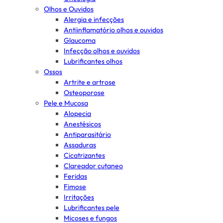
Olhos e Ouvidos
Alergia e infecções
Antiinflamatório olhos e ouvidos
Glaucoma
Infecção olhos e ouvidos
Lubrificantes olhos
Ossos
Artrite e artrose
Osteoporose
Pele e Mucosa
Alopecia
Anestésicos
Antiparasitário
Assaduras
Cicatrizantes
Clareador cutaneo
Feridas
Fimose
Irritações
Lubrificantes pele
Micoses e fungos