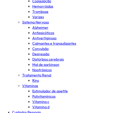
Coagulação
Hemorróidas
Trombose
Varizes
Sistema Nervoso
Alzheimer
Antipsicóticos
Antivertiginoso
Calmantes e tranquilizantes
Convulsão
Depressão
Distúrbios cerebrais
Mal de parkinson
Nootrópicos
Tratamento Renal
Rins
Vitaminas
Estimulador de apetite
Polivitamínicos
Vitamina c
Vitamina d
Cuidados Pessoais