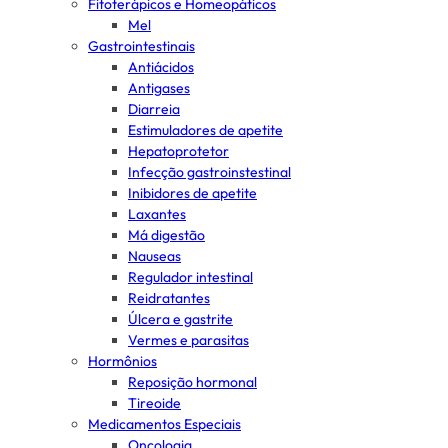
Fitoterápicos e Homeopáticos
Mel
Gastrointestinais
Antiácidos
Antigases
Diarreia
Estimuladores de apetite
Hepatoprotetor
Infecção gastroinstestinal
Inibidores de apetite
Laxantes
Má digestão
Nauseas
Regulador intestinal
Reidratantes
Úlcera e gastrite
Vermes e parasitas
Hormônios
Reposição hormonal
Tireoide
Medicamentos Especiais
Oncologia