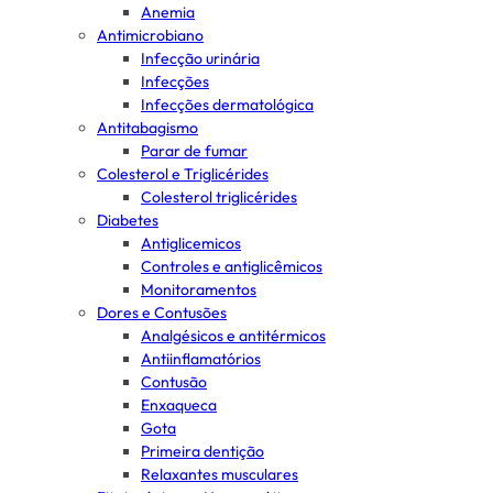
Anemia
Antimicrobiano
Infecção urinária
Infecções
Infecções dermatológica
Antitabagismo
Parar de fumar
Colesterol e Triglicérides
Colesterol triglicérides
Diabetes
Antiglicemicos
Controles e antiglicêmicos
Monitoramentos
Dores e Contusões
Analgésicos e antitérmicos
Antiinflamatórios
Contusão
Enxaqueca
Gota
Primeira dentição
Relaxantes musculares