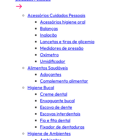
Acessórios Cuidados Pessoais
Acessórios higiene oral
Balanças
Inalação
Lancetas e tiras de glicemia
Medidores de pressão
Oxímetro
Umidificador
Alimentos Saudáveis
Adoçantes
Complemento alimentar
Higiene Bucal
Creme dental
Enxaguante bucal
Escova de dente
Escovas interdentais
Fio e fita dental
Fixador de dentaduras
Higiene de Ambientes