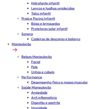
Hidratante infantil
Lenços e toalhas umidecidas
Talco infantil
Praia e Piscina Infantil
Bóias e brinquedos
Protetores solar infantil
Soneca
Cadeiras de descanso e balanço
Manipulação
Beleza Manipulação
Facial
Pele
Unhas e cabelo
Performance
Desempenho físico e massa muscular
Saúde Manipulação
Ansiedade
Anti inflamatório
Digestão e gastrite
Imunidade