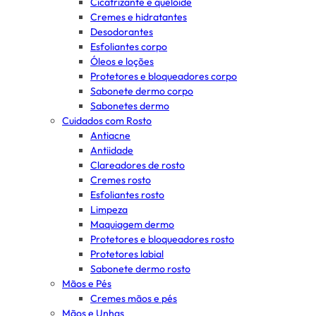
Cicatrizante e queloide
Cremes e hidratantes
Desodorantes
Esfoliantes corpo
Óleos e loções
Protetores e bloqueadores corpo
Sabonete dermo corpo
Sabonetes dermo
Cuidados com Rosto
Antiacne
Antiidade
Clareadores de rosto
Cremes rosto
Esfoliantes rosto
Limpeza
Maquiagem dermo
Protetores e bloqueadores rosto
Protetores labial
Sabonete dermo rosto
Mãos e Pés
Cremes mãos e pés
Mãos e Unhas