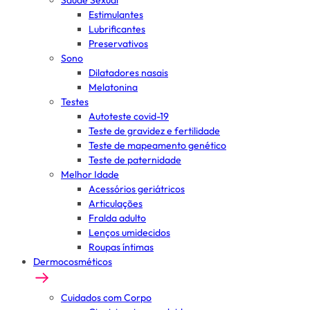
Saúde Sexual
Estimulantes
Lubrificantes
Preservativos
Sono
Dilatadores nasais
Melatonina
Testes
Autoteste covid-19
Teste de gravidez e fertilidade
Teste de mapeamento genético
Teste de paternidade
Melhor Idade
Acessórios geriátricos
Articulações
Fralda adulto
Lenços umidecidos
Roupas íntimas
Dermocosméticos
Cuidados com Corpo