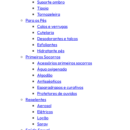
Suporte ombro
Tipoia
Tornozeleira
Para os Pés
Calos e verrugas
Cutelaria
Desodorantes e talcos
Esfoliantes
Hidratante pés
Primeiros Socorros
Acessórios primeiros socorros
Água oxigenada
Algodão
Antissépticos
Esparadrapos e curativos
Protetores de ouvidos
Repelentes
Aerosol
Elétricos
Loção
Spray