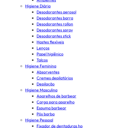
Ambientes
Higiene Diária
Desodorantes aerosol
Desodorantes barra
Desodorantes rollon
Desodorantes spray
Desodorantes stick
Hastes flexíveis
Lenços
Papel higiênico
Talcos
Higiene Feminina
Absorventes
Cremes depilatórios
Depilação
Higiene Masculina
Aparelhos de barbear
Carga para aparelho
Espuma barbear
Pós barba
Higiene Pessoal
Fixador de dentaduras hp