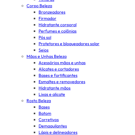
Corpo Beleza
Bronzeadores
Firmador
Hidratante corporal
Perfumes e colônias
Pós sol
Protetores e bloqueadores solar
Seios
Mãos e Unhas Beleza
Acessórios mãos e unhas
Alicates e cortadores
Bases e fortificantes
Esmaltes e removedores
Hidratante mãos
Lixas e alicate
Rosto Beleza
Bases
Batom
Corretivos
Demaquilantes
Lápis e delineadores