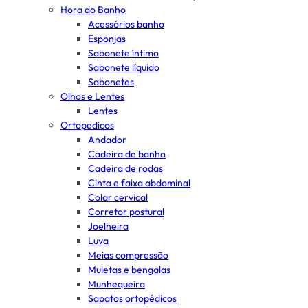
Hora do Banho
Acessórios banho
Esponjas
Sabonete íntimo
Sabonete líquido
Sabonetes
Olhos e Lentes
Lentes
Ortopedicos
Andador
Cadeira de banho
Cadeira de rodas
Cinta e faixa abdominal
Colar cervical
Corretor postural
Joelheira
Luva
Meias compressão
Muletas e bengalas
Munhequeira
Sapatos ortopédicos