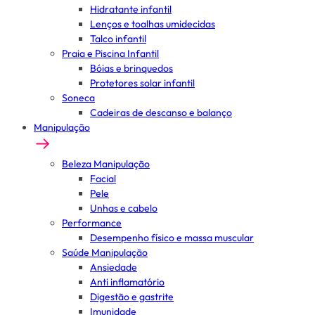
Hidratante infantil
Lenços e toalhas umidecidas
Talco infantil
Praia e Piscina Infantil
Bóias e brinquedos
Protetores solar infantil
Soneca
Cadeiras de descanso e balanço
Manipulação
Beleza Manipulação
Facial
Pele
Unhas e cabelo
Performance
Desempenho físico e massa muscular
Saúde Manipulação
Ansiedade
Anti inflamatório
Digestão e gastrite
Imunidade