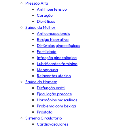
Pressão Alta
Antihipertensivo
Coração
Diuréticos
Saúde da Mulher
Anticoncepcionais
Bexiga hiperativa
Distúrbios ginecológicos
Fertilidade
Infecção ginecológica
Lubrificantes feminino
Menopausa
Relaxantes uterino
Saúde do Homem
Disfunção erétil
Ejaculação precoce
Hormônios masculinos
Problema com bexiga
Próstata
Sistema Circulatório
Cardiovasculares