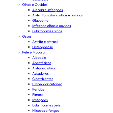
Olhos e Ouvidos
Alergia e infecções
Antiinflamatório olhos e ouvidos
Glaucoma
Infecção olhos e ouvidos
Lubrificantes olhos
Ossos
Artrite e artrose
Osteoporose
Pele e Mucosa
Alopecia
Anestésicos
Antiparasitário
Assaduras
Cicatrizantes
Clareador cutaneo
Feridas
Fimose
Irritações
Lubrificantes pele
Micoses e fungos