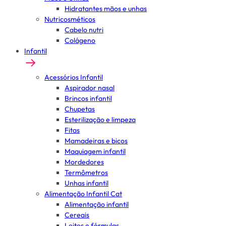
Hidratantes mãos e unhas
Nutricosméticos
Cabelo nutri
Colágeno
Infantil
Acessórios Infantil
Aspirador nasal
Brincos infantil
Chupetas
Esterilização e limpeza
Fitas
Mamadeiras e bicos
Maquiagem infantil
Mordedores
Termômetros
Unhas infantil
Alimentação Infantil Cat
Alimentação infantil
Cereais
Leites e fórmulas