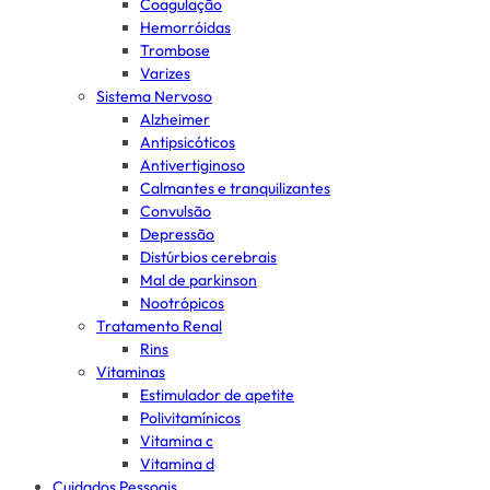
Coagulação
Hemorróidas
Trombose
Varizes
Sistema Nervoso
Alzheimer
Antipsicóticos
Antivertiginoso
Calmantes e tranquilizantes
Convulsão
Depressão
Distúrbios cerebrais
Mal de parkinson
Nootrópicos
Tratamento Renal
Rins
Vitaminas
Estimulador de apetite
Polivitamínicos
Vitamina c
Vitamina d
Cuidados Pessoais