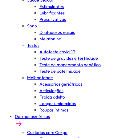
Saúde Sexual
Estimulantes
Lubrificantes
Preservativos
Sono
Dilatadores nasais
Melatonina
Testes
Autoteste covid-19
Teste de gravidez e fertilidade
Teste de mapeamento genético
Teste de paternidade
Melhor Idade
Acessórios geriátricos
Articulações
Fralda adulto
Lenços umidecidos
Roupas íntimas
Dermocosméticos
Cuidados com Corpo