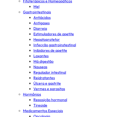
Fitoterápicos e Homeopáticos
Mel
Gastrointestinais
Antiácidos
Antigases
Diarreia
Estimuladores de apetite
Hepatoprotetor
Infecção gastroinstestinal
Inibidores de apetite
Laxantes
Má digestão
Nauseas
Regulador intestinal
Reidratantes
Úlcera e gastrite
Vermes e parasitas
Hormônios
Reposição hormonal
Tireoide
Medicamentos Especiais
Oncologia