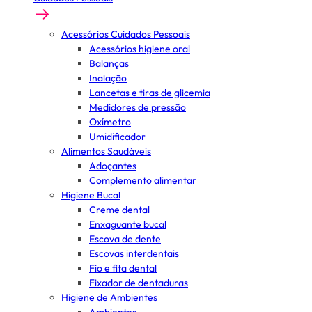
Acessórios Cuidados Pessoais
Acessórios higiene oral
Balanças
Inalação
Lancetas e tiras de glicemia
Medidores de pressão
Oxímetro
Umidificador
Alimentos Saudáveis
Adoçantes
Complemento alimentar
Higiene Bucal
Creme dental
Enxaguante bucal
Escova de dente
Escovas interdentais
Fio e fita dental
Fixador de dentaduras
Higiene de Ambientes