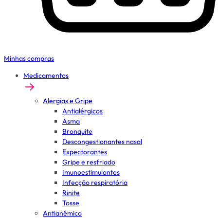
Minhas compras
Medicamentos
Alergias e Gripe
Antialérgicos
Asma
Bronquite
Descongestionantes nasal
Expectorantes
Gripe e resfriado
Imunoestimulantes
Infecção respiratória
Rinite
Tosse
Antianêmico