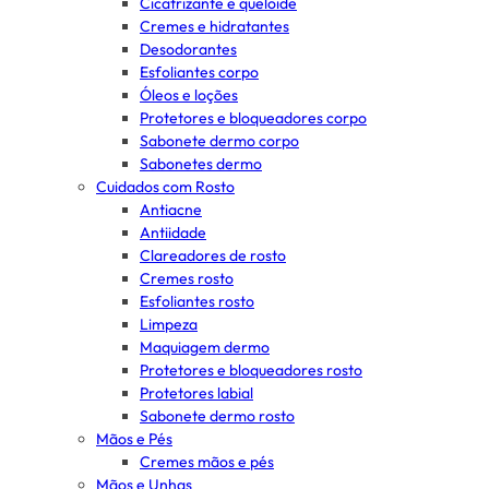
Cicatrizante e queloide
Cremes e hidratantes
Desodorantes
Esfoliantes corpo
Óleos e loções
Protetores e bloqueadores corpo
Sabonete dermo corpo
Sabonetes dermo
Cuidados com Rosto
Antiacne
Antiidade
Clareadores de rosto
Cremes rosto
Esfoliantes rosto
Limpeza
Maquiagem dermo
Protetores e bloqueadores rosto
Protetores labial
Sabonete dermo rosto
Mãos e Pés
Cremes mãos e pés
Mãos e Unhas