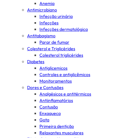
Anemia
Antimicrobiano
Infecção urinária
Infecções
Infecções dermatológica
Antitabagismo
Parar de fumar
Colesterol e Triglicérides
Colesterol triglicérides
Diabetes
Antiglicemicos
Controles e antiglicêmicos
Monitoramentos
Dores e Contusões
Analgésicos e antitérmicos
Antiinflamatórios
Contusão
Enxaqueca
Gota
Primeira dentição
Relaxantes musculares