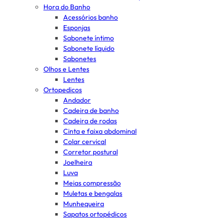
Hora do Banho
Acessórios banho
Esponjas
Sabonete íntimo
Sabonete líquido
Sabonetes
Olhos e Lentes
Lentes
Ortopedicos
Andador
Cadeira de banho
Cadeira de rodas
Cinta e faixa abdominal
Colar cervical
Corretor postural
Joelheira
Luva
Meias compressão
Muletas e bengalas
Munhequeira
Sapatos ortopédicos