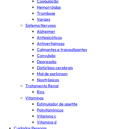
Coagulação
Hemorróidas
Trombose
Varizes
Sistema Nervoso
Alzheimer
Antipsicóticos
Antivertiginoso
Calmantes e tranquilizantes
Convulsão
Depressão
Distúrbios cerebrais
Mal de parkinson
Nootrópicos
Tratamento Renal
Rins
Vitaminas
Estimulador de apetite
Polivitamínicos
Vitamina c
Vitamina d
Cuidados Pessoais