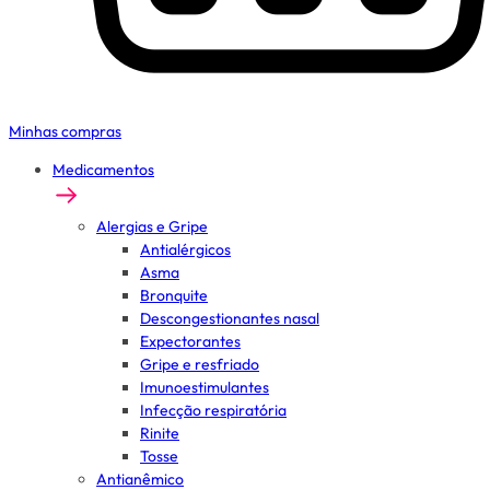
Minhas compras
Medicamentos
Alergias e Gripe
Antialérgicos
Asma
Bronquite
Descongestionantes nasal
Expectorantes
Gripe e resfriado
Imunoestimulantes
Infecção respiratória
Rinite
Tosse
Antianêmico