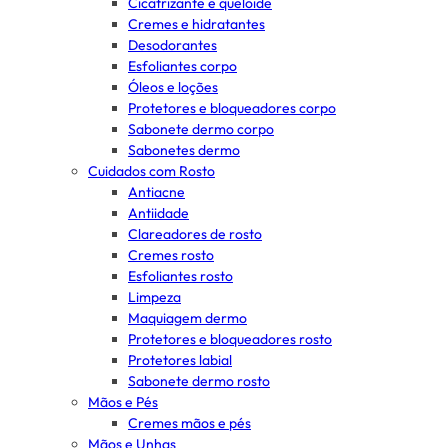
Cicatrizante e queloide
Cremes e hidratantes
Desodorantes
Esfoliantes corpo
Óleos e loções
Protetores e bloqueadores corpo
Sabonete dermo corpo
Sabonetes dermo
Cuidados com Rosto
Antiacne
Antiidade
Clareadores de rosto
Cremes rosto
Esfoliantes rosto
Limpeza
Maquiagem dermo
Protetores e bloqueadores rosto
Protetores labial
Sabonete dermo rosto
Mãos e Pés
Cremes mãos e pés
Mãos e Unhas