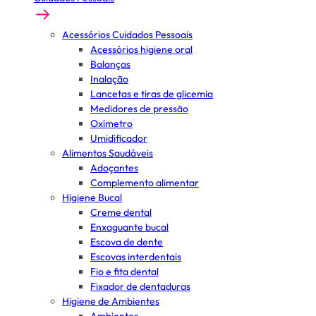
Acessórios Cuidados Pessoais
Acessórios higiene oral
Balanças
Inalação
Lancetas e tiras de glicemia
Medidores de pressão
Oxímetro
Umidificador
Alimentos Saudáveis
Adoçantes
Complemento alimentar
Higiene Bucal
Creme dental
Enxaguante bucal
Escova de dente
Escovas interdentais
Fio e fita dental
Fixador de dentaduras
Higiene de Ambientes