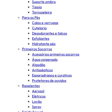
Suporte ombro
Tipoia
Tornozeleira
Para os Pés
Calos e verrugas
Cutelaria
Desodorantes e talcos
Esfoliantes
Hidratante pés
Primeiros Socorros
Acessórios primeiros socorros
Água oxigenada
Algodão
Antissépticos
Esparadrapos e curativos
Protetores de ouvidos
Repelentes
Aerosol
Elétricos
Loção
Spray