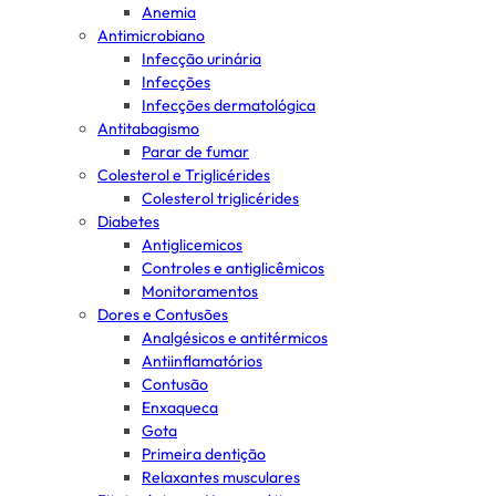
Anemia
Antimicrobiano
Infecção urinária
Infecções
Infecções dermatológica
Antitabagismo
Parar de fumar
Colesterol e Triglicérides
Colesterol triglicérides
Diabetes
Antiglicemicos
Controles e antiglicêmicos
Monitoramentos
Dores e Contusões
Analgésicos e antitérmicos
Antiinflamatórios
Contusão
Enxaqueca
Gota
Primeira dentição
Relaxantes musculares