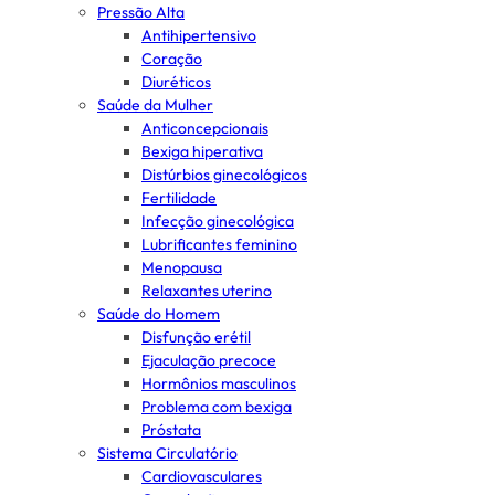
Pressão Alta
Antihipertensivo
Coração
Diuréticos
Saúde da Mulher
Anticoncepcionais
Bexiga hiperativa
Distúrbios ginecológicos
Fertilidade
Infecção ginecológica
Lubrificantes feminino
Menopausa
Relaxantes uterino
Saúde do Homem
Disfunção erétil
Ejaculação precoce
Hormônios masculinos
Problema com bexiga
Próstata
Sistema Circulatório
Cardiovasculares