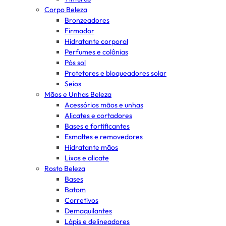
Corpo Beleza
Bronzeadores
Firmador
Hidratante corporal
Perfumes e colônias
Pós sol
Protetores e bloqueadores solar
Seios
Mãos e Unhas Beleza
Acessórios mãos e unhas
Alicates e cortadores
Bases e fortificantes
Esmaltes e removedores
Hidratante mãos
Lixas e alicate
Rosto Beleza
Bases
Batom
Corretivos
Demaquilantes
Lápis e delineadores