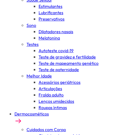
Saúde Sexual
Estimulantes
Lubrificantes
Preservativos
Sono
Dilatadores nasais
Melatonina
Testes
Autoteste covid-19
Teste de gravidez e fertilidade
Teste de mapeamento genético
Teste de paternidade
Melhor Idade
Acessórios geriátricos
Articulações
Fralda adulto
Lenços umidecidos
Roupas íntimas
Dermocosméticos
Cuidados com Corpo