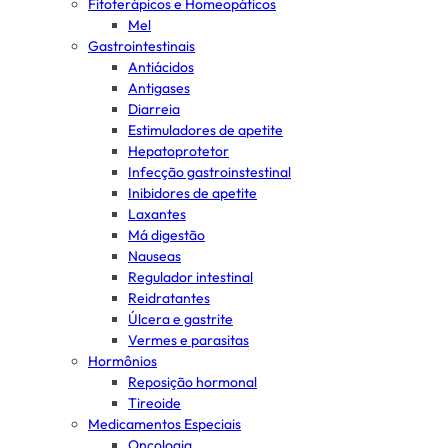
Fitoterápicos e Homeopáticos
Mel
Gastrointestinais
Antiácidos
Antigases
Diarreia
Estimuladores de apetite
Hepatoprotetor
Infecção gastroinstestinal
Inibidores de apetite
Laxantes
Má digestão
Nauseas
Regulador intestinal
Reidratantes
Úlcera e gastrite
Vermes e parasitas
Hormônios
Reposição hormonal
Tireoide
Medicamentos Especiais
Oncologia