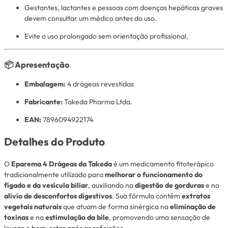
Gestantes, lactantes e pessoas com doenças hepáticas graves
devem consultar um médico antes do uso.
Evite o uso prolongado sem orientação profissional.
📦
Apresentação
Embalagem:
4 drágeas revestidas
Fabricante:
Takeda Pharma Ltda.
EAN:
7896094922174
Detalhes do Produto
O
Eparema 4 Drágeas da Takeda
é um medicamento fitoterápico
tradicionalmente utilizado para
melhorar o funcionamento do
fígado e da vesícula biliar
, auxiliando na
digestão de gorduras
e no
alívio de desconfortos digestivos
. Sua fórmula contém
extratos
vegetais naturais
que atuam de forma sinérgica na
eliminação de
toxinas
e na
estimulação da bile
, promovendo uma sensação de
leveza e bem-estar após as refeições.