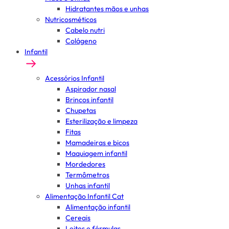
Hidratantes mãos e unhas
Nutricosméticos
Cabelo nutri
Colágeno
Infantil
Acessórios Infantil
Aspirador nasal
Brincos infantil
Chupetas
Esterilização e limpeza
Fitas
Mamadeiras e bicos
Maquiagem infantil
Mordedores
Termômetros
Unhas infantil
Alimentação Infantil Cat
Alimentação infantil
Cereais
Leites e fórmulas