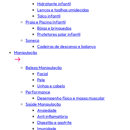
Hidratante infantil
Lenços e toalhas umidecidas
Talco infantil
Praia e Piscina Infantil
Bóias e brinquedos
Protetores solar infantil
Soneca
Cadeiras de descanso e balanço
Manipulação
Beleza Manipulação
Facial
Pele
Unhas e cabelo
Performance
Desempenho físico e massa muscular
Saúde Manipulação
Ansiedade
Anti inflamatório
Digestão e gastrite
Imunidade