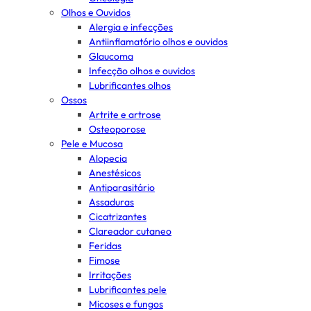
Olhos e Ouvidos
Alergia e infecções
Antiinflamatório olhos e ouvidos
Glaucoma
Infecção olhos e ouvidos
Lubrificantes olhos
Ossos
Artrite e artrose
Osteoporose
Pele e Mucosa
Alopecia
Anestésicos
Antiparasitário
Assaduras
Cicatrizantes
Clareador cutaneo
Feridas
Fimose
Irritações
Lubrificantes pele
Micoses e fungos