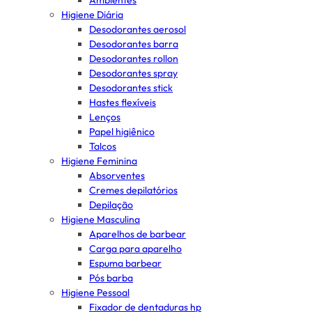
Ambientes
Higiene Diária
Desodorantes aerosol
Desodorantes barra
Desodorantes rollon
Desodorantes spray
Desodorantes stick
Hastes flexíveis
Lenços
Papel higiênico
Talcos
Higiene Feminina
Absorventes
Cremes depilatórios
Depilação
Higiene Masculina
Aparelhos de barbear
Carga para aparelho
Espuma barbear
Pós barba
Higiene Pessoal
Fixador de dentaduras hp