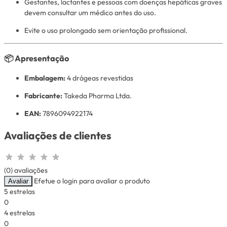
Gestantes, lactantes e pessoas com doenças hepáticas graves
devem consultar um médico antes do uso.
Evite o uso prolongado sem orientação profissional.
📦
Apresentação
Embalagem:
4 drágeas revestidas
Fabricante:
Takeda Pharma Ltda.
EAN:
7896094922174
Avaliações de clientes
(0) avaliações
Efetue o login para avaliar o produto
Avaliar
5 estrelas
0
4 estrelas
0